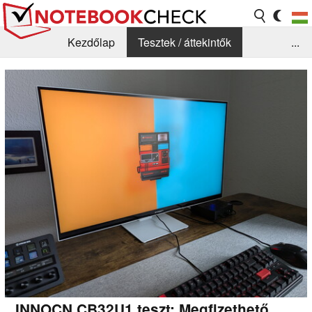
Kezdőlap
Tesztek / áttekintők
...
Hírek
GYIK / Technológia / Benchmarkok
Könyvtár
Kapcsolat
INNOCN CB32U1 teszt: Megfizethető