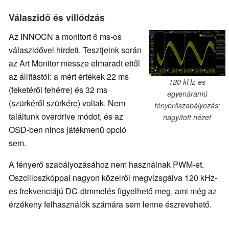
Válaszidő és villódzás
Az INNOCN a monitort 6 ms-os
válaszidővel hirdeti. Tesztjeink során
az Art Monitor messze elmaradt ettől
az állítástól: a mért értékek 22 ms
120 kHz-es
(feketéről fehérre) és 32 ms
egyenáramú
(szürkéről szürkére) voltak. Nem
fényerőszabályozás:
találtunk overdrive módot, és az
nagyított nézet
OSD-ben nincs játékmenü opció
sem.
A fényerő szabályozásához nem használnak PWM-et.
Oszcilloszkóppal nagyon közelről megvizsgálva 120 kHz-
es frekvenciájú DC-dimmelés figyelhető meg, ami még az
érzékeny felhasználók számára sem lenne észrevehető.