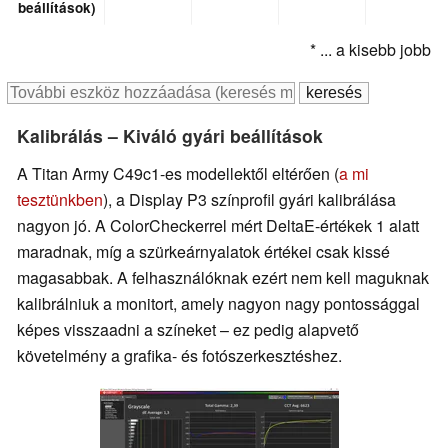
beállítások)
* ... a kisebb jobb
Kalibrálás – Kiváló gyári beállítások
A Titan Army C49c1-es modellektől eltérően (
a mi
tesztünkben
), a Display P3 színprofil gyári kalibrálása
nagyon jó. A ColorCheckerrel mért DeltaE-értékek 1 alatt
maradnak, míg a szürkeárnyalatok értékei csak kissé
magasabbak. A felhasználóknak ezért nem kell maguknak
kalibrálniuk a monitort, amely nagyon nagy pontossággal
képes visszaadni a színeket – ez pedig alapvető
követelmény a grafika- és fotószerkesztéshez.