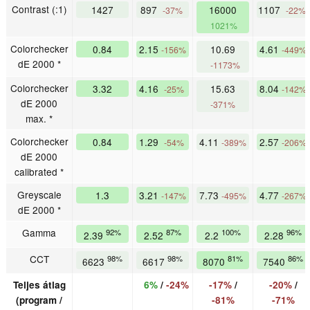
Contrast (:1)
1427
897
16000
1107
-37%
-22%
1021%
Colorchecker
0.84
2.15
10.69
4.61
-156%
-449%
dE 2000 *
-1173%
Colorchecker
3.32
4.16
15.63
8.04
-25%
-142%
dE 2000
-371%
max. *
Colorchecker
0.84
1.29
4.11
2.57
-54%
-389%
-206%
dE 2000
calibrated *
Greyscale
1.3
3.21
7.73
4.77
-147%
-495%
-267%
dE 2000 *
Gamma
92%
87%
100%
96%
2.39
2.52
2.2
2.28
CCT
98%
98%
81%
86%
6623
6617
8070
7540
Teljes átlag
6%
/
-24%
-17%
/
-20%
/
(program /
-81%
-71%