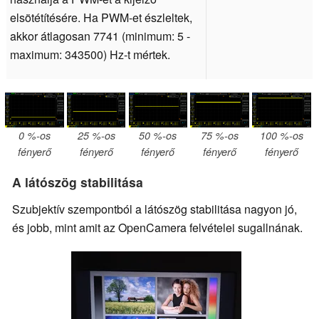
elsötétítésére. Ha PWM-et észleltek,
akkor átlagosan 7741 (minimum: 5 -
maximum: 343500) Hz-t mértek.
0 %-os
25 %-os
50 %-os
75 %-os
100 %-os
fényerő
fényerő
fényerő
fényerő
fényerő
A látószög stabilitása
Szubjektív szempontból a látószög stabilitása nagyon jó,
és jobb, mint amit az OpenCamera felvételei sugallnának.