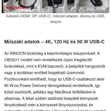
Kábelek (HDMI, DP, USB-C), hálózati adapter, állvány és USB-
elosztó
Műszaki adatok – 4K, 120 Hz és 90 W USB-C
Az INNOCN kizárólag a képminőségre összpontosít. A
CB32U1 modell nem rendelkezik olyan kiegészítő
funkciókkal, mint a KVM-kapcsoló, a beépített hangszórók
vagy a korábban említett forgatható üzemmód.
Pozitívumként említhető, hogy az USB-C-csatlakozó akár
90 W-os Power Delivery-támogatással rendelkezik, így
külső eszközök, például egy MacBook feltöltésére is
alkalmas. A felső szélén található beépített környezeti
fényérzékelő méri a környezeti fényviszonyokat, és