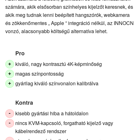
számára, akik elsősorban színhelyes kijelzőt keresnek, és
akik meg tudnak lenni beépített hangszórók, webkamera
és zökkenőmentes „ Apple ” integráció nélkül, az INNOCN
vonzó, alacsonyabb költségű alternatíva lehet.
Pro
kiváló, nagy kontrasztú 4K-képminőség
+
magas színpontosság
+
gyárilag kiváló színvonalon kalibrálva
+
Kontra
kisebb gyártási hiba a hátoldalon
-
nincs KVM-kapcsoló, forgatható kijelző vagy
-
kábelrendező rendszer