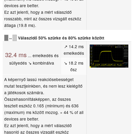
devices are better.
Ez azt jelenti, hogy a mért válaszidő
rosszabb, mint az összes vizsgált eszköz
átlaga (19.8 ms).
↔
Válaszidő 50% szürke és 80% szürke között
↗ 14.2 ms
emelkedés
32.4 ms
... emelkedés és
süllyedés ↘ kombinálva
↘ 18.2 ms
ősz
A képernyő lassú reakciósebességet
mutat tesztjeinkben, és nem lesz kielégítő
a játékosok számára.
Összehasonlításképpen, az összes
tesztelt eszköz 0.165 (minimum) és 636
(maximum) ms között mozog. » 44 % of all
devices are better.
Ez azt jelenti, hogy a mért válaszidő
hasonló az összes vizsgált eszköz