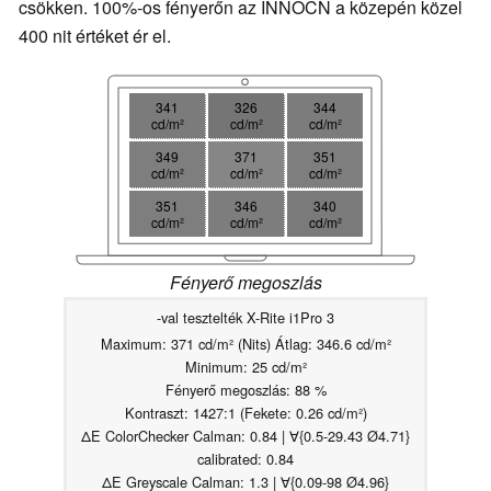
csökken. 100%-os fényerőn az INNOCN a közepén közel
400 nit értéket ér el.
341
326
344
cd/m²
cd/m²
cd/m²
349
371
351
cd/m²
cd/m²
cd/m²
351
346
340
cd/m²
cd/m²
cd/m²
Fényerő megoszlás
-val tesztelték X-Rite i1Pro 3
Maximum: 371 cd/m² (Nits) Átlag: 346.6 cd/m²
Minimum: 25 cd/m²
Fényerő megoszlás: 88 %
Kontraszt: 1427:1 (Fekete: 0.26 cd/m²)
ΔE ColorChecker Calman: 0.84 | ∀{0.5-29.43 Ø4.71}
calibrated: 0.84
ΔE Greyscale Calman: 1.3 | ∀{0.09-98 Ø4.96}