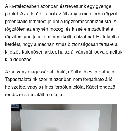
A kivitelezésben azonban észrevettünk egy gyenge
pontot. Az a terület, ahol az állvány a monitorba rögzül,
potenciális terhelést jelent a rögzítőmechanizmusra. A
rögzítőlemez enyhén mozog, és kissé elmozdulhat a
rögzítési pontjától, ami nem kelti a bizalmat. Ez felveti a
kérdést, hogy a mechanizmus biztonságosan tartja-e a
kijelzőt, különösen akkor, ha az állványnál fogva emeljük
ki a dobozból.
Az állvány magasságállítható, dönthető és forgatható.
Tapasztalataink szerint azonban nem forgatható álló
helyzetbe, vagyis nincs forgófunkciója. Kábelrendező
rendszer sem található rajta.