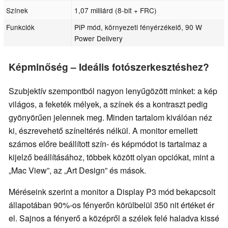
Színek
1,07 milliárd (8-bit + FRC)
Funkciók
PiP mód, környezeti fényérzékelő, 90 W
Power Delivery
Képminőség – Ideális fotószerkesztéshez?
Szubjektív szempontból nagyon lenyűgözött minket: a kép
világos, a feketék mélyek, a színek és a kontraszt pedig
gyönyörűen jelennek meg. Minden tartalom kiválóan néz
ki, észrevehető színeltérés nélkül. A monitor emellett
számos előre beállított szín- és képmódot is tartalmaz a
kijelző beállításához, többek között olyan opciókat, mint a
„Mac View”, az „Art Design” és mások.
Méréseink szerint a monitor a Display P3 mód bekapcsolt
állapotában 90%-os fényerőn körülbelül 350 nit értéket ér
el. Sajnos a fényerő a középről a szélek felé haladva kissé