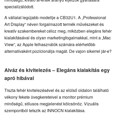
specializálódott.
A vállalat legújabb modellje a CB32U1. A „Professional
Art Display” néven forgalmazott termék művészeket és
kreatív szakembereket céloz meg, miközben elegáns fehér
kialakításával és olyan marketingfogalmakkal, mint a „Mac
View”, az Apple felhasználók számára elérhetőbb
alternatívaként pozícionálja magát. De vajon sikerrel jár-e?
Alváz és kivitelezés – Elegáns kialakítás egy
apró hibával
Tiszta fehér kivitelezésével és az elülső oldalon található
vékony fekete üvegkereteivel a monitor prémium
minőségű, stílusos megjelenést kölcsönöz. Vizuális
szempontból tetszik az INNOCN kialakítása.