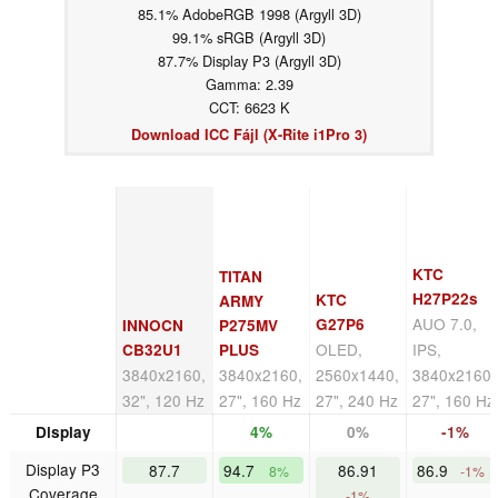
85.1% AdobeRGB 1998 (Argyll 3D)
99.1% sRGB (Argyll 3D)
87.7% Display P3 (Argyll 3D)
Gamma: 2.39
CCT: 6623 K
Download ICC Fájl (X-Rite i1Pro 3)
KTC
TITAN
H27P22s
KTC
ARMY
AUO 7.0,
G27P6
INNOCN
P275MV
OLED,
IPS,
CB32U1
PLUS
3840x2160,
3840x2160,
2560x1440,
3840x2160,
32", 120 Hz
27", 160 Hz
27", 240 Hz
27", 160 Hz
Display
4%
0%
-1%
Display P3
87.7
94.7
86.91
86.9
8%
-1%
Coverage
-1%