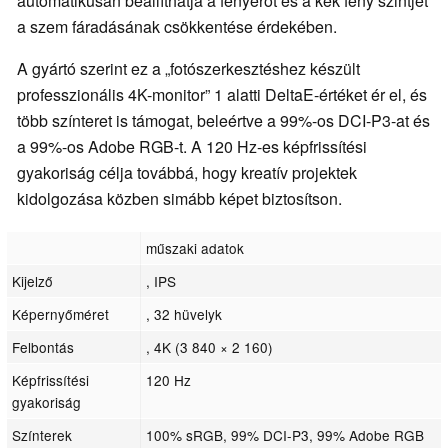
automatikusan beállíthatja a fényerőt és a kék fény szintjét
a szem fáradásának csökkentése érdekében.
A gyártó szerint ez a „fotószerkesztéshez készült
professzionális 4K-monitor” 1 alatti DeltaE-értéket ér el, és
több színteret is támogat, beleértve a 99%-os DCI-P3-at és
a 99%-os Adobe RGB-t. A 120 Hz-es képfrissítési
gyakoriság célja továbbá, hogy kreatív projektek
kidolgozása közben simább képet biztosítson.
műszaki adatok
Kijelző
, IPS
Képernyőméret
, 32 hüvelyk
Felbontás
, 4K (3 840 × 2 160)
Képfrissítési
120 Hz
gyakoriság
Színterek
100% sRGB, 99% DCI-P3, 99% Adobe RGB