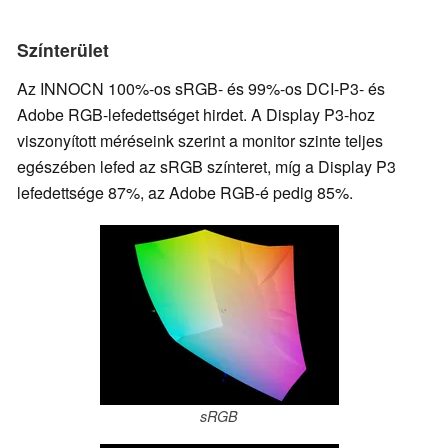
Színterület
Az INNOCN 100%-os sRGB- és 99%-os DCI-P3- és
Adobe RGB-lefedettséget hirdet. A Display P3-hoz
viszonyított méréseink szerint a monitor szinte teljes
egészében lefed az sRGB színteret, míg a Display P3
lefedettsége 87%, az Adobe RGB-é pedig 85%.
sRGB