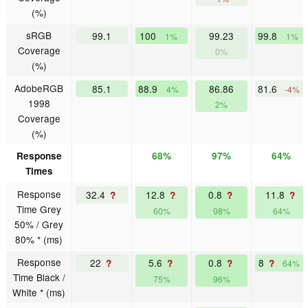
(%)
sRGB
99.1
100
99.23
99.8
1%
1%
Coverage
0%
(%)
AdobeRGB
85.1
88.9
86.86
81.6
4%
-4%
1998
2%
Coverage
(%)
Response
68%
97%
64%
Times
Response
32.4
12.8
0.8
11.8
?
?
?
?
Time Grey
60%
98%
64%
50% / Grey
80% * (ms)
Response
22
5.6
0.8
8
?
?
?
?
64%
Time Black /
75%
96%
White * (ms)