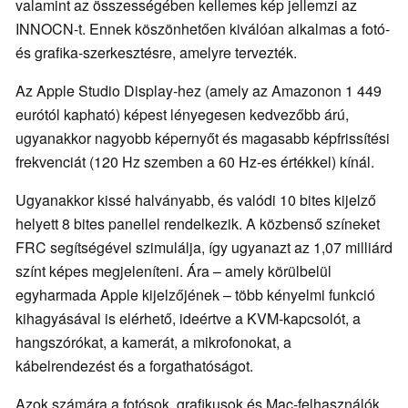
valamint az összességében kellemes kép jellemzi az
INNOCN-t. Ennek köszönhetően kiválóan alkalmas a fotó-
és grafika-szerkesztésre, amelyre tervezték.
Az Apple Studio Display-hez (amely az Amazonon 1 449
eurótól kapható) képest lényegesen kedvezőbb árú,
ugyanakkor nagyobb képernyőt és magasabb képfrissítési
frekvenciát (120 Hz szemben a 60 Hz-es értékkel) kínál.
Ugyanakkor kissé halványabb, és valódi 10 bites kijelző
helyett 8 bites panellel rendelkezik. A közbenső színeket
FRC segítségével szimulálja, így ugyanazt az 1,07 milliárd
színt képes megjeleníteni. Ára – amely körülbelül
egyharmada Apple kijelzőjének – több kényelmi funkció
kihagyásával is elérhető, ideértve a KVM-kapcsolót, a
hangszórókat, a kamerát, a mikrofonokat, a
kábelrendezést és a forgathatóságot.
Azok számára a fotósok, grafikusok és Mac-felhasználók