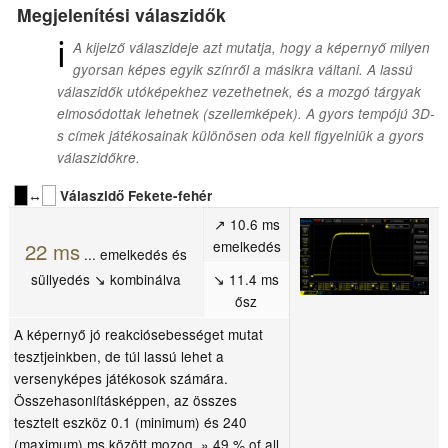
Megjelenítési válaszidők
ℹ
A kijelző válaszideje azt mutatja, hogy a képernyő milyen
gyorsan képes egyik színről a másikra váltani. A lassú
válaszidők utóképekhez vezethetnek, és a mozgó tárgyak
elmosódottak lehetnek (szellemképek). A gyors tempójú 3D-
s címek játékosainak különösen oda kell figyelniük a gyors
válaszidőkre.
↔
Válaszidő Fekete-fehér
↗ 10.6 ms
emelkedés
22 ms
... emelkedés és
süllyedés ↘ kombinálva
↘ 11.4 ms
ősz
A képernyő jó reakciósebességet mutat
tesztjeinkben, de túl lassú lehet a
versenyképes játékosok számára.
Összehasonlításképpen, az összes
tesztelt eszköz 0.1 (minimum) és 240
(maximum) ms között mozog. » 49 % of all