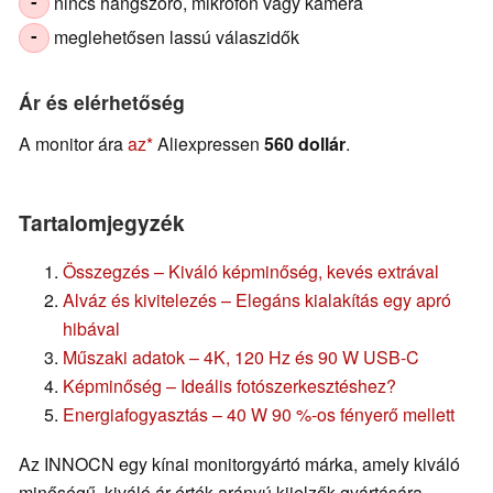
nincs hangszóró, mikrofon vagy kamera
-
meglehetősen lassú válaszidők
-
Ár és elérhetőség
A monitor ára
az
Aliexpressen
560 dollár
.
Tartalomjegyzék
Összegzés – Kiváló képminőség, kevés extrával
Alváz és kivitelezés – Elegáns kialakítás egy apró
hibával
Műszaki adatok – 4K, 120 Hz és 90 W USB-C
Képminőség – Ideális fotószerkesztéshez?
Energiafogyasztás – 40 W 90 %-os fényerő mellett
Az INNOCN egy kínai monitorgyártó márka, amely kiváló
minőségű, kiváló ár-érték arányú kijelzők gyártására