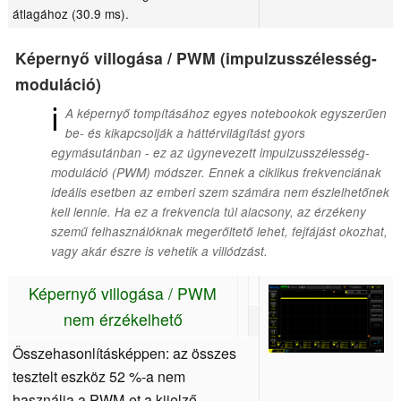
átlagához (30.9 ms).
Képernyő villogása / PWM (impulzusszélesség-
moduláció)
ℹ
A képernyő tompításához egyes notebookok egyszerűen
be- és kikapcsolják a háttérvilágítást gyors
egymásutánban - ez az úgynevezett impulzusszélesség-
moduláció (PWM) módszer. Ennek a ciklikus frekvenciának
ideális esetben az emberi szem számára nem észlelhetőnek
kell lennie. Ha ez a frekvencia túl alacsony, az érzékeny
szemű felhasználóknak megerőltető lehet, fejfájást okozhat,
vagy akár észre is vehetik a villódzást.
Képernyő villogása / PWM
nem érzékelhető
Összehasonlításképpen: az összes
tesztelt eszköz 52 %-a nem
használja a PWM-et a kijelző