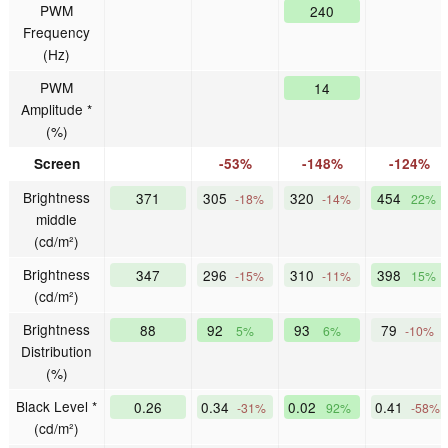
PWM
240
Frequency
(Hz)
PWM
14
Amplitude *
(%)
Screen
-53%
-148%
-124%
Brightness
371
305
320
454
-18%
-14%
22%
middle
(cd/m²)
Brightness
347
296
310
398
-15%
-11%
15%
(cd/m²)
Brightness
88
92
93
79
5%
6%
-10%
Distribution
(%)
Black Level *
0.26
0.34
0.02
0.41
-31%
92%
-58%
(cd/m²)