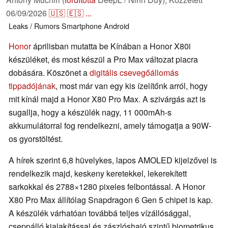
06/09/2026
🇺🇸
🇪🇸
...
Leaks / Rumors
Smartphone
Android
Honor
áprilisban mutatta be Kínában a Honor X80i
készüléket, és most készül a Pro Max változat piacra
dobására. Köszönet a
digitális csevegőállomás
tippadójának
, most már van egy kis ízelítőnk arról, hogy
mit kínál majd a Honor X80 Pro Max. A szivárgás azt is
sugallja, hogy a készülék nagy, 11 000mAh-s
akkumulátorral fog rendelkezni, amely támogatja a 90W-
os gyorstöltést.
A hírek szerint 6,8 hüvelykes, lapos AMOLED kijelzővel is
rendelkezik majd, keskeny keretekkel, lekerekített
sarkokkal és 2788×1280 pixeles felbontással. A Honor
X80 Pro Max állítólag Snapdragon 6 Gen 5 chipet is kap.
A készülék várhatóan továbbá teljes vízállósággal,
cseppálló kialakítással és zászlóshajó szintű biometrikus