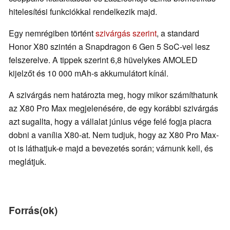
hitelesítési funkciókkal rendelkezik majd.
Egy nemrégiben történt
szivárgás szerint
, a standard
Honor X80 szintén a Snapdragon 6 Gen 5 SoC-vel lesz
felszerelve. A tippek szerint 6,8 hüvelykes AMOLED
kijelzőt és 10 000 mAh-s akkumulátort kínál.
A szivárgás nem határozta meg, hogy mikor számíthatunk
az X80 Pro Max megjelenésére, de egy korábbi szivárgás
azt sugallta, hogy a vállalat június vége felé fogja piacra
dobni a vanília X80-at. Nem tudjuk, hogy az X80 Pro Max-
ot is láthatjuk-e majd a bevezetés során; várnunk kell, és
meglátjuk.
Forrás(ok)