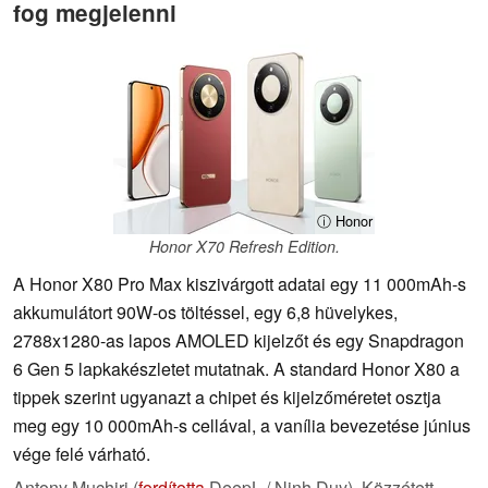
fog megjelenni
ⓘ Honor
Honor X70 Refresh Edition.
A Honor X80 Pro Max kiszivárgott adatai egy 11 000mAh-s
akkumulátort 90W-os töltéssel, egy 6,8 hüvelykes,
2788x1280-as lapos AMOLED kijelzőt és egy Snapdragon
6 Gen 5 lapkakészletet mutatnak. A standard Honor X80 a
tippek szerint ugyanazt a chipet és kijelzőméretet osztja
meg egy 10 000mAh-s cellával, a vanília bevezetése június
vége felé várható.
Antony Muchiri (
fordította
DeepL / Ninh Duy),
Közzétett