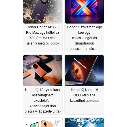
Honor Honor Az X70
Honor Kiszivárgott egy
Pro Max egy héttel az
kép egy
X80 Pro Max előtt
csúcskategóriás
jelenik meg
Snapdragon
06/16/2026
processzorral felszerelt
OLED táblagépről
06/12/2026
Honor új, könyv stílusú,
Honor új kompakt
összehajtható
OLED-tabletta
okostelefon
készülhet
06/04/2026
zászlóshajót dob
piacra világszerte ultra-
vékony kialakítással
06/04/2026