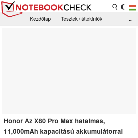
Kezdőlap
Tesztek / áttekintők
...
Hírek
GYIK / Technológia / Benchmarkok
Könyvtár
Kapcsolat
Honor Az X80 Pro Max hatalmas,
11,000mAh kapacitású akkumulátorral