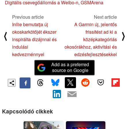
Digitális csevegőállomás a Weibo-n
,
GSMArena
Previous article
Next article
Inllie bemutatja új
A Garmin új, jelentős
okoskarkötőjét ékszer
frissítést ad ki a
⟨
⟩
inspirálta dizájnnal és
középkategóriás
indulási
okosórákhoz, aktivitási és
kedvezménnyel
edzésfejlesztésekkel
Add as a preferred
source on Google
Kapcsolódó cikkek