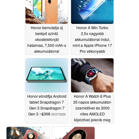
Honor bemutatja új
Honor A Win Turbo
belépő szintű
2,5x nagyobb
okostelefonját
akkumulátorral indul,
hatalmas, 7,500 mAh-s
mint a Apple iPhone 17
akkumulátorral
Pro vékonyabb
testben, mint az iPhone
06/03/2026
17 Pro
05/29/2026
Honor elindítja Android
Honor A Watch 6 Plus
tablet Snapdragon 7
35 napos akkumulátor-
Gen 3 Snapdragon 7
üzemidővel és 3000
Gen 3 ~$368
nites AMOLED
05/27/2026
kijelzővel jelenik meg
05/26/2026