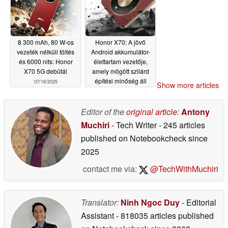
8 300 mAh, 80 W-os
Honor X70: A jövő
vezeték nélküli töltés
Android akkumulátor-
és 6000 nits: Honor
élettartam vezetője,
X70 5G debütál
amely mögött szilárd
építési minőség áll
07/16/2025
Show more articles
07/13/2025
Editor of the
original article
:
Antony
Muchiri
- Tech Writer
- 245 articles
published on Notebookcheck
since
2025
contact me via:
@TechWithMuchiri
Translator:
Ninh Ngoc Duy
- Editorial
Assistant
- 818035 articles published