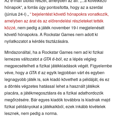
Az e-mail utolsó részét, amelyben az áll: „...a következő
hónapok”, a forrás úgy pontosította, hogy az a szerdai
(június 24-i) „
” bejelentést követő hónapokra vonatkozik,
amelyben az árat és az előrendelési részleteket tették
közzé
, nem pedig a játék november 19-i megjelenését
követő hónapokra. A Rockstar Games nem adott ki
nyilatkozatot a kérdés tisztázására.
Mindazonáltal, ha a Rockstar Games nem ad ki fizikai
lemezes változatot
a GTA 6-ból
, ez a lépés végleg
megpecsételheti a fizikai játékkiadások végét. Figyelembe
véve, hogy
a GTA 6
az egyik legjobban várt és egyben
legnagyobb játék is, sok kiadó követheti a példáját, és ez
a döntés végzetes hatással lehet a használt játékok
piacára, a játékmegosztásra és a fizikai adathordozók
megőrzésére. Bár egyes kiadók továbbra is kiadnak majd
fizikai példányokat a játékaikból, ezek inkább kivételek
lesznek, nem pedig a norma.