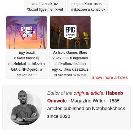
tartalmaznak, az
meg az Xbox-osakat,
Xboxot figyelmen kívül
miközben a konzolok
hagyva, miközben a
áremelkedése
Microsoft vitatja az
fenyeget
06/27/2026
eladási különbséget
06/29/2026
Egy brazil
Az Epic Games Store
kiskereskedő új
2026. júliusi ingyenes
részleteket tett közzé a
játékválasztékában
GTA 6 NPC-jeiről, a
egy kultikus klasszikus
játékon belüli
is szerepel
06/26/2026
Show more articles
közösségi média-
rendszerről és
egyebekről
Editor of the
original article
:
Habeeb
06/26/2026
Onawole
- Magazine Writer
- 1585
articles published on Notebookcheck
since 2023