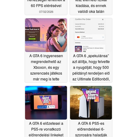
60 FPS elérésével
kiadása, és ennek
valódi oka talán
07/02/2026
egyáltalán nem is
olyan rossz
06/30/2026
A GTA 6 ingyenesen
A GTA 6 „spekulánsa”
megrendelhető az
azt állítja, hogy felvette
Xboxon, és egy
a nyugdíját, hogy 500
szerencsés játékos
példányt rendeljen elő
már meg is tette
az Ultimate Editionből,
anélkül, hogy tudta
06/30/2026
volna, hogy azok nem
tartalmaznak lemezt
06/30/2026
A GTA 6 előzetesei a
A GTA 6 PS5-es
PS5-re vonatkozó
előrendelései 6-
előrendelési linkeket
szorosára haladják