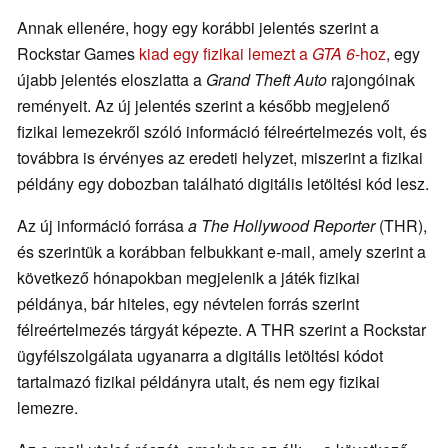
Annak ellenére, hogy egy korábbi jelentés szerint a
Rockstar Games
kiad egy fizikai lemezt a
GTA 6
-hoz
, egy
újabb jelentés eloszlatta a
Grand Theft Auto
rajongóinak
reményeit. Az új jelentés szerint a később megjelenő
fizikai lemezekről szóló információ félreértelmezés volt, és
továbbra is érvényes az eredeti helyzet, miszerint a fizikai
példány egy dobozban található digitális letöltési kód lesz.
Az új információ forrása
a The Hollywood Reporter
(THR),
és szerintük a korábban felbukkant e-mail, amely szerint a
következő hónapokban megjelenik a játék fizikai
példánya, bár hiteles, egy névtelen forrás szerint
félreértelmezés tárgyát képezte. A THR szerint a Rockstar
ügyfélszolgálata ugyanarra a digitális letöltési kódot
tartalmazó fizikai példányra utalt, és nem egy fizikai
lemezre.