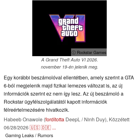
ⓘ Rockstar Games
A Grand Theft Auto VI 2026.
november 19-én jelenik meg.
Egy korábbi beszámolóval ellentétben, amely szerint a GTA
6-ból megjelenik majd fizikai lemezes változat is, az új
információk szerint ez nem így lesz. Az új beszámoló a
Rockstar ügyfélszolgálatától kapott információk
félreértelmezésére hivatkozik.
Habeeb Onawole (
fordította
DeepL / Ninh Duy),
Közzétett
06/28/2026
🇺🇸
🇩🇪
...
Gaming
Leaks / Rumors