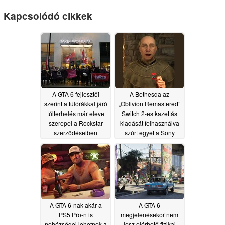
Kapcsolódó cikkek
A GTA 6 fejlesztői
A Bethesda az
szerint a túlórákkal járó
„Oblivion Remastered”
túlterhelés már eleve
Switch 2-es kazettás
szerepel a Rockstar
kiadását felhasználva
szerződéseiben
szúrt egyet a Sony
bejelentett döntésére,
07/06/2026
miszerint megszünteti
a PlayStation-játékok
fizikai kiadását
07/05/2026
A GTA 6-nak akár a
A GTA 6
PS5 Pro-n is
megjelenésekor nem
nehézségei lehetnek a
lesz elérhető fizikai