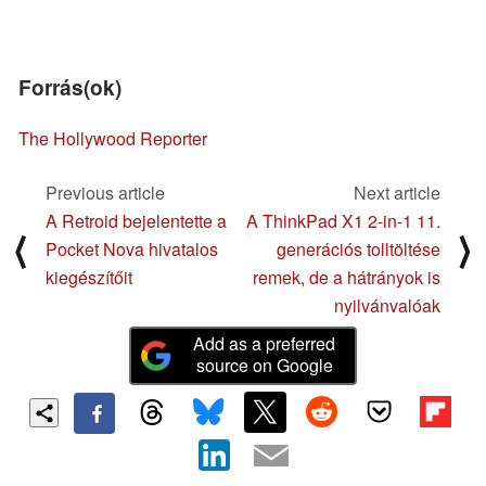
Forrás(ok)
The Hollywood Reporter
Previous article
Next article
A Retroid bejelentette a
A ThinkPad X1 2-in-1 11.
⟨
⟩
Pocket Nova hivatalos
generációs tolltöltése
kiegészítőit
remek, de a hátrányok is
nyilvánvalóak
Add as a preferred
source on Google