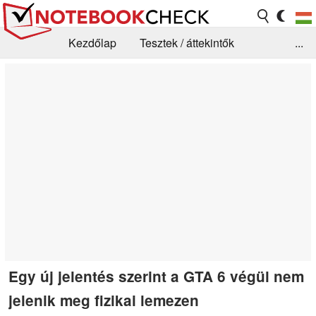
Kezdőlap
Tesztek / áttekintők
...
Hírek
GYIK / Technológia / Benchmarkok
Könyvtár
Kapcsolat
Egy új jelentés szerint a GTA 6 végül nem
jelenik meg fizikai lemezen