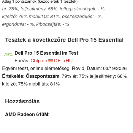
Átlag
1
pontszámok (kezdő érték
1
tesztek)
ár: 75%, teljesítmény: 68%, jellegzetességek: - %,
kijelző: 75% mobilitás: 81%, összeszerelés: - %,
ergonómia: - %, kibocsájtás: - %
Tesztek a következőre Dell Pro 15 Essential
Dell Pro 15 Essential im Test
79%
Forrás:
Chip.de
DE→HU
Egyéni teszt, online elérhetőség, Rövid, Dátum: 03/19/2026
Értékelés:
Összpontszám
: 79% ár: 75% teljesítmény: 68%
kijelző: 75% mobilitás: 81%
Hozzászólás
AMD Radeon 610M
: