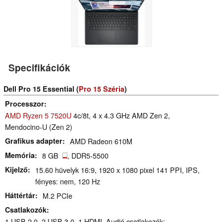
Specifikációk
Dell Pro 15 Essential (
Pro 15 Széria
)
Processzor
AMD Ryzen 5 7520U
4c/8t, 4 x 4.3 GHz AMD Zen 2,
Mendocino-U (Zen 2)
Grafikus adapter
AMD Radeon 610M
Memória
8 GB
, DDR5-5500
Kijelző
15.60 hüvelyk 16:9, 1920 x 1080 pixel 141 PPI, IPS,
fényes: nem, 120 Hz
Háttértár
M.2 PCIe
Csatlakozók
1 USB 2.0, 2 USB 3.0, 1 HDMI, Audió csatlakozók: