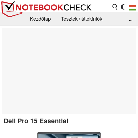
Kezdőlap
Tesztek / áttekintők
...
Hírek
GYIK / Technológia / Benchmarkok
Könyvtár
Kapcsolat
Dell Pro 15 Essential