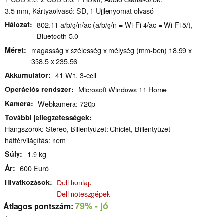
3.5 mm, Kártyaolvasó: SD, 1 Ujjlenyomat olvasó
Hálózat
802.11 a/b/g/n/ac (a/b/g/n = Wi-Fi 4/ac = Wi-Fi 5/),
Bluetooth 5.0
Méret
magasság x szélesség x mélység (mm-ben) 18.99 x
358.5 x 235.56
Akkumulátor
41 Wh, 3-cell
Operációs rendszer
Microsoft Windows 11 Home
Kamera
Webkamera: 720p
További jellegzetességek
Hangszórók: Stereo, Billentyűzet: Chiclet, Billentyűzet
háttérvilágítás: nem
Súly
1.9 kg
Ár
600 Euró
Hivatkozások
Dell honlap
Dell noteszgépek
79%
- jó
Átlagos pontszám: