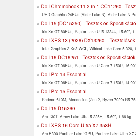
Dell Chromebook 11 2-in-1 CC11260 - Teszt
UHD Graphics 24EUs (Alder Lake-N), Alder Lake-N Pro
Dell 15 (DC15250) - Tesztek és Specifikáci
Iris Xe G7 80EUs, Raptor Lake-U i5-1334U, 15.60", 1.
Dell XPS 13 (2026) DX13260 – Tesztelések
Intel Graphics 2 Xe3 WCL, Wildcat Lake Core 5 320, 1
Dell 16 DC16251 - Tesztek és Specifikációk
Iris Xe G7 96EUs, Raptor Lake-U Core 7 150U, 16.00"
Dell Pro 14 Essential
Iris Xe G7 96EUs, Raptor Lake-U Core 7 150U, 14.00"
Dell Pro 15 Essential
Radeon 610M, Mendocino (Zen 2, Ryzen 7020) R5 752
Dell 15 D15260
Arc 130T, Arrow Lake Ultra 5 225H, 15.60", 1.66 kg
Dell XPS 16 Core Ultra X7 358H
Arc B390 Panther Lake iGPU, Panther Lake Ultra X7 