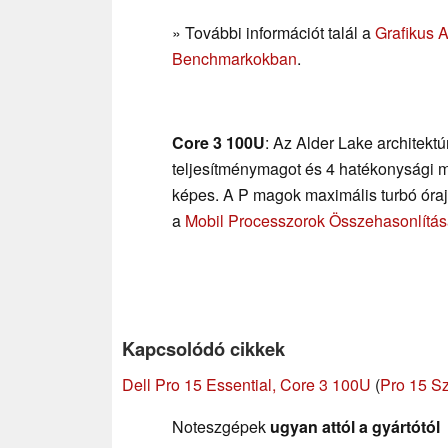
» További információt talál a
Grafikus 
Benchmarkokban
.
Core 3 100U
: Az Alder Lake architekt
teljesítménymagot és 4 hatékonysági ma
képes. A P magok maximális turbó órajel
a
Mobil Processzorok Összehasonlítá
Kapcsolódó cikkek
Dell Pro 15 Essential, Core 3 100U
(
Pro 15 Sz
Noteszgépek
ugyan attól a gyártótól