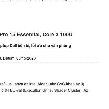
 Pro 15 Essential, Core 3 100U
ptop Dell bền bỉ, tối ưu cho văn phòng
id, Dátum: 05/15/2026
 grafikus kártya az Intel Alder Lake SoC-kben az új
uló 64 EU-val (Execution Units / Shader Cluster). Az