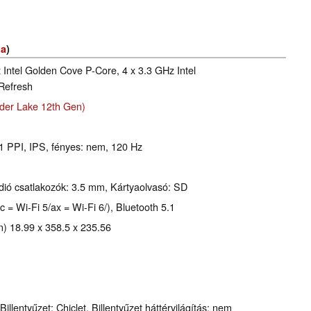
ia
)
 Intel Golden Cove P-Core, 4 x 3.3 GHz Intel
Refresh
der Lake 12th Gen)
41 PPI, IPS, fényes: nem, 120 Hz
ió csatlakozók: 3.5 mm, Kártyaolvasó: SD
c = Wi-Fi 5/ax = Wi-Fi 6/), Bluetooth 5.1
) 18.99 x 358.5 x 235.56
illentyűzet: Chiclet, Billentyűzet háttérvilágítás: nem