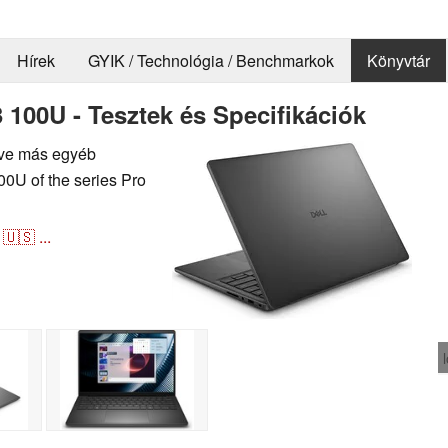
Hírek
GYIK / Technológia / Benchmarkok
Könyvtár
3 100U - Tesztek és Specifikációk
letve más egyéb
00U of the series Pro
🇺🇸
...