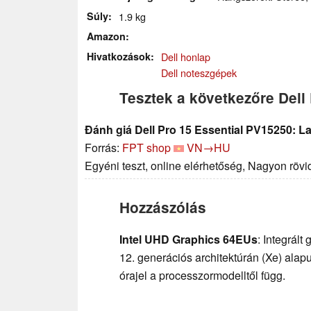
Súly
1.9 kg
Amazon
Hivatkozások
Dell honlap
Dell noteszgépek
Tesztek a következőre Dell
Đánh giá Dell Pro 15 Essential PV15250: La
Forrás:
FPT shop
VN→HU
Egyéni teszt, online elérhetőség, Nagyon röv
Hozzászólás
Intel UHD Graphics 64EUs
: Integrált
12. generációs architektúrán (Xe) alap
órajel a processzormodelltől függ.