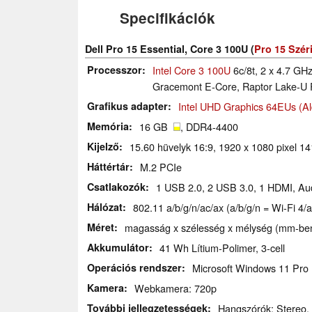
Specifikációk
Dell Pro 15 Essential, Core 3 100U (
Pro 15 Szér
Processzor
Intel Core 3 100U
6c/8t, 2 x 4.7 GHz
Gracemont E-Core, Raptor Lake-U 
Grafikus adapter
Intel UHD Graphics 64EUs (Al
Memória
16 GB
, DDR4-4400
Kijelző
15.60 hüvelyk 16:9, 1920 x 1080 pixel 1
Háttértár
M.2 PCIe
Csatlakozók
1 USB 2.0, 2 USB 3.0, 1 HDMI, Aud
Hálózat
802.11 a/b/g/n/ac/ax (a/b/g/n = Wi-Fi 4/a
Méret
magasság x szélesség x mélység (mm-ben
Akkumulátor
41 Wh Lítium-Polimer, 3-cell
Operációs rendszer
Microsoft Windows 11 Pro
Kamera
Webkamera: 720p
További jellegzetességek
Hangszórók: Stereo, B