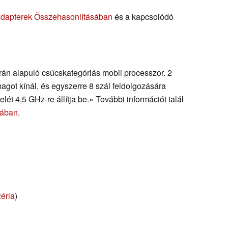
Adapterek Összehasonlításában
és a kapcsolódó
úrán alapuló csúcskategóriás mobil processzor. 2
got kínál, és egyszerre 8 szál feldolgozására
ét 4,5 GHz-re állítja be.» További információt talál
sában
.
éria
)