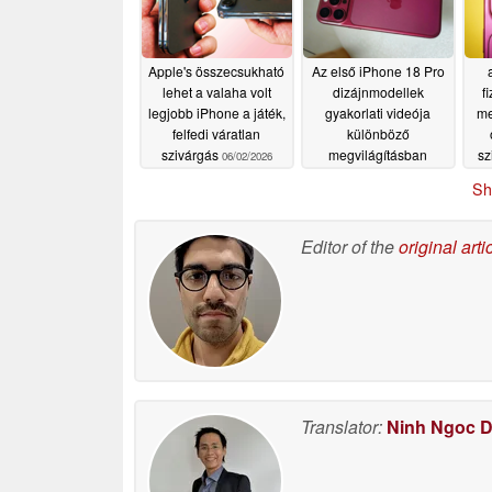
Apple's összecsukható
Az első iPhone 18 Pro
lehet a valaha volt
dizájnmodellek
f
legjobb iPhone a játék,
gyakorlati videója
me
felfedi váratlan
különböző
szivárgás
megvilágításban
sz
06/02/2026
mutatja be az új
Sh
színeket
05/31/2026
f
Editor of the
original arti
Translator:
Ninh Ngoc 