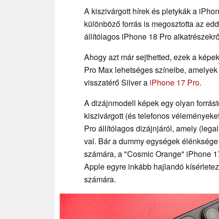
A kiszivárgott hírek és pletykák a iPh
különböző forrás is megosztotta az edd
állítólagos iPhone 18 Pro alkatrészekrő
Ahogy azt már sejthetted, ezek a képek
Pro Max lehetséges színeibe, amelyek á
visszatérő Silver a
iPhone 17 Pro
.
A dizájnmodell képek egy olyan forrás
kiszivárgott (és telefonos véleményeke
Pro állítólagos dizájnjáról, amely (leg
val. Bár a dummy egységek élénksége 
számára, a "Cosmic Orange" iPhone 17 P
Apple egyre inkább hajlandó kísérletez
számára.