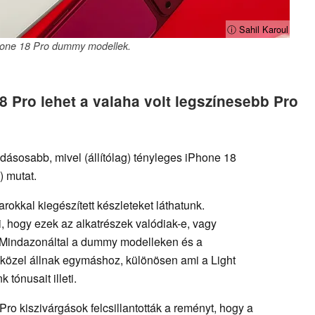
ⓘ Sahil Karoul
Phone 18 Pro dummy modellek.
8 Pro lehet a valaha volt legszínesebb Pro
dásosabb, mivel (állítólag) tényleges iPhone 18
) mutat.
rokkal kiegészített készleteket láthatunk.
 hogy ezek az alkatrészek valódiak-e, vagy
t. Mindazonáltal a dummy modelleken és a
 közel állnak egymáshoz, különösen ami a Light
 tónusait illeti.
o kiszivárgások felcsillantották a reményt, hogy a