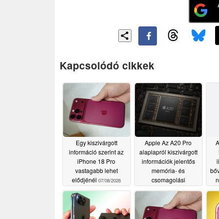
Kapcsolódó cikkek
Egy kiszivárgott
Apple Az A20 Pro
A
információ szerint az
alaplapról kiszivárgott
iPhone 18 Pro
információk jelentős
vastagabb lehet
memória- és
bőv
elődjénél
csomagolási
n
07/08/2026
fejlesztésekre utalnak
06/27/2026