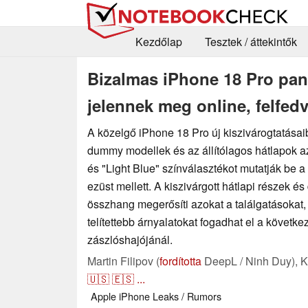
Kezdőlap
Tesztek / áttekintők
Bizalmas iPhone 18 Pro pane
jelennek meg online, felfedv
A közelgő iPhone 18 Pro új kiszivárogtatásaib
dummy modellek és az állítólagos hátlapok a
és "Light Blue" színválasztékot mutatják be a
ezüst mellett. A kiszivárgott hátlapi részek és
összhang megerősíti azokat a találgatásokat
telítettebb árnyalatokat fogadhat el a követk
zászlóshajójánál.
Martin Filipov (
fordította
DeepL / Ninh Duy),
K
🇺🇸
🇪🇸
...
Apple
iPhone
Leaks / Rumors