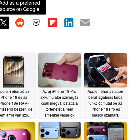
Add as a preferred
source on Google
pple -i elemző az
Az új iPhone 18 Pro
Apple néhány napon
iPhone 18 és az
akkumulátor szivárgás
belül izgalmas tárca
iPhone 18e RAM-
csak megváltoztatta a
funkciót mutat be az
ítéséről beszélt, de
történetet a nem
iPhone 18 Pro és
em arról van szó,
amerikai vásárlók
mások számára
amire gondolsz
számára
06/02/2026
06/02/2026
06/27/2026