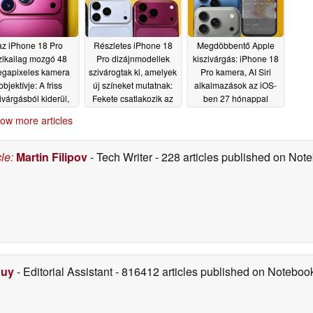
az iPhone 18 Pro
Részletes iPhone 18
Megdöbbentő Apple
izikailag mozgó 48
Pro dizájnmodellek
kiszivárgás: iPhone 18
gapixeles kamera
szivárogtak ki, amelyek
Pro kamera, AI Siri
objektívje: A friss
új színeket mutatnak:
alkalmazások az iOS-
ivárgásból kiderül,
Fekete csatlakozik az
ben 27 hónappal
hogy a Apple egy
ezüsthöz
korábban
05/29/2026
05/28/2026
ow more articles
vagyont fizet a
rissítésért
05/29/2026
cle
:
Martin Filipov
- Tech Writer
- 228 articles published on No
Duy
- Editorial Assistant
- 816412 articles published on Notebo