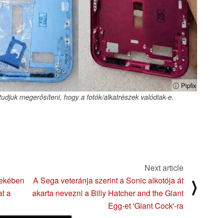
ⓘ Pipfix
tudjuk megerősíteni, hogy a fotók/alkatrészek valódiak-e.
Next article
dekében
A Sega veteránja szerint a Sonic alkotója át
⟩
at a
akarta nevezni a Billy Hatcher and the Giant
Egg-et 'Giant Cock'-ra