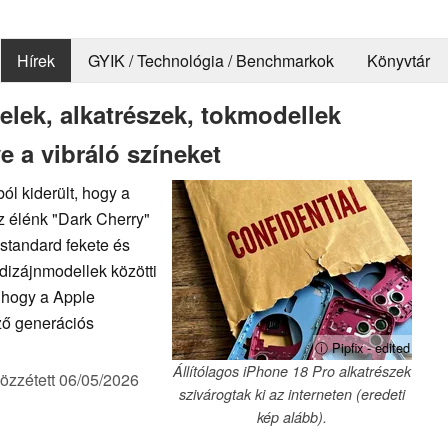
Hírek
GYIK / Technológia / Benchmarkok
Könyvtár
lek, alkatrészek, tokmodellek
e a vibráló színeket
ól kiderült, hogy a
z élénk "Dark Cherry"
 standard fekete és
 dizájnmodellek közötti
, hogy a Apple
ező generációs
ⓘ Pipfix - edited
Állítólagos iPhone 18 Pro alkatrészek
özzétett
06/05/2026
szivárogtak ki az interneten (eredeti
kép alább).