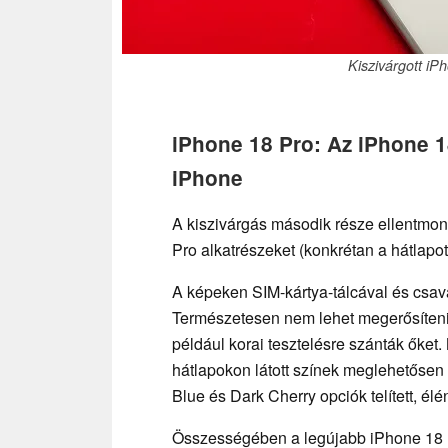
Kiszivárgott i
iPhone 18 Pro: Az iPhone 1
iPhone
A kiszivárgás második része ellentmon
Pro alkatrészeket (konkrétan a hátlapot
A képeken SIM-kártya-tálcával és csava
Természetesen nem lehet megerősíteni,
például korai tesztelésre szánták őke
hátlapokon látott színek meglehetősen
Blue és Dark Cherry opciók telített, élénk
Összességében a legújabb iPhone 18 Pr