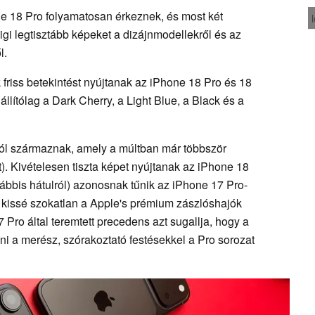
one 18 Pro folyamatosan érkeznek, és most két
igi legtisztább képeket a dizájnmodellekről és az
l.
 friss betekintést nyújtanak az iPhone 18 Pro és 18
llítólag a Dark Cherry, a Light Blue, a Black és a
tól származnak, amely a múltban már többször
t). Kivételesen tiszta képet nyújtanak az iPhone 18
alábbis hátulról) azonosnak tűnik az iPhone 17 Pro-
kissé szokatlan a Apple's prémium zászlóshajók
ro által teremtett precedens azt sugallja, hogy a
ni a merész, szórakoztató festésekkel a Pro sorozat