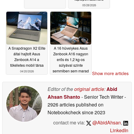
05/28/2026
A Snapdragon X2 Elite
A 16 hüvelykes Asus
által hajtott Asus
Zenbook A16 nagyon
Zenbook A14 a
erős és 1,2 kg-os
tökéletes mobil társa
súlyával szinte
semmiben sem marad
04/20/2026
Show more articles
el
04/16/2026
Editor of the
original article
:
Abid
Ahsan Shanto
- Senior Tech Writer
-
2926 articles published on
Notebookcheck
since 2023
contact me via:
@AbidAhsan
,
LinkedIn