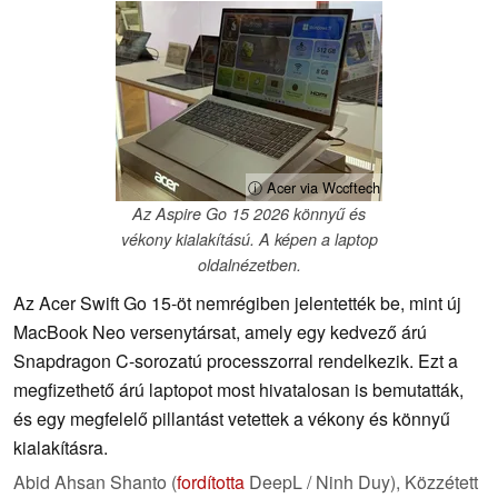
ⓘ Acer via Wccftech
Az Aspire Go 15 2026 könnyű és
vékony kialakítású. A képen a laptop
oldalnézetben.
Az Acer Swift Go 15-öt nemrégiben jelentették be, mint új
MacBook Neo versenytársat, amely egy kedvező árú
Snapdragon C-sorozatú processzorral rendelkezik. Ezt a
megfizethető árú laptopot most hivatalosan is bemutatták,
és egy megfelelő pillantást vetettek a vékony és könnyű
kialakításra.
Abid Ahsan Shanto (
fordította
DeepL / Ninh Duy),
Közzétett