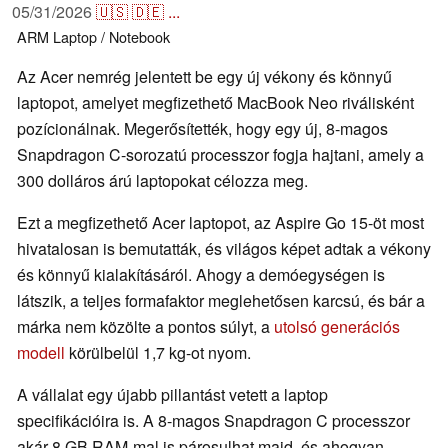
05/31/2026
🇺🇸
🇩🇪
...
ARM
Laptop / Notebook
Az Acer nemrég jelentett be egy új vékony és könnyű
laptopot, amelyet megfizethető MacBook Neo riválisként
pozícionálnak. Megerősítették, hogy egy új, 8-magos
Snapdragon C-sorozatú processzor fogja hajtani, amely a
300 dolláros árú laptopokat célozza meg.
Ezt a megfizethető Acer laptopot, az Aspire Go 15-öt most
hivatalosan is bemutatták, és világos képet adtak a vékony
és könnyű kialakításáról. Ahogy a demóegységen is
látszik, a teljes formafaktor meglehetősen karcsú, és bár a
márka nem közölte a pontos súlyt, a
utolsó generációs
modell
körülbelül 1,7 kg-ot nyom.
A vállalat egy újabb pillantást vetett a laptop
specifikációira is. A 8-magos Snapdragon C processzor
akár 8 GB RAM-mal is párosulhat majd, és ahogyan