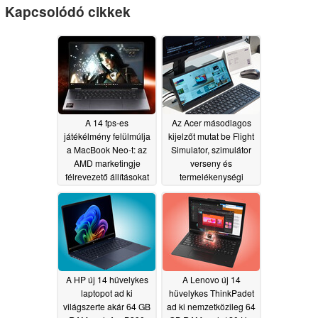
Kapcsolódó cikkek
A 14 fps-es
Az Acer másodlagos
játékélmény felülmúlja
kijelzőt mutat be Flight
a MacBook Neo-t: az
Simulator, szimulátor
AMD marketingje
verseny és
félrevezető állításokat
termelékenységi
fogalmaz meg Apple
alkalmazásokhoz
06/16/2026
06/01/2026
A HP új 14 hüvelykes
A Lenovo új 14
laptopot ad ki
hüvelykes ThinkPadet
világszerte akár 64 GB
ad ki nemzetközileg 64