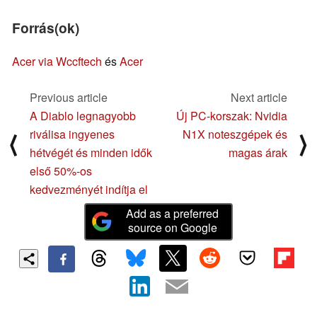
Forrás(ok)
Acer via Wccftech
és
Acer
Previous article
Next article
A Diablo legnagyobb
Új PC-korszak: Nvidia
riválisa ingyenes
N1X noteszgépek és
⟨
⟩
hétvégét és minden idők
magas árak
első 50%-os
kedvezményét indítja el
Add as a preferred
source on Google