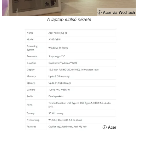
ⓘ Acer via Wccftech
A laptop elülső nézete
ⓘ Acer