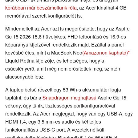
korábban már beszámoltunk róla
, az Acer kínálhat 4 GB
memóriával szerelt konfigurációt is.
Mindemellett az Acer azt is megerősítette, hogy az Aspire
Go 15 2026 15,6 hüvelykes, FHD felbontású és 16:9-es
képarányú kijelzővel rendelkezik majd. Ezáltal a panel
kevésbé éles, mint a MacBook Neo
(Amazonon kapható)
Liquid Retina kijelzője, és lehetséges, hogy a
csúcsfényerő, amit még nem erősítettek meg, szintén
alacsonyabb lesz.
A laptop belső részeit egy 53 Wh-s akkumulátor fogja
táplálni, és bár a
Snapdragon meghajtású
Aspire Go 15
vékony, úgy tűnik, tisztességes portkonfigurációval
rendelkezik. Az Acer megjegyzi, hogy van egy USB-A, egy
HDMI 1.4, egy 3,5 mm-es audio és két teljes
funkcionalitású USB-C port. A vezeték nélküli
csatlakoztathatósághoz Bluetooth 5.4 és WiFi 6E áll