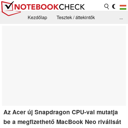
Kezdőlap
Tesztek / áttekintők
...
Hírek
GYIK / Technológia / Benchmarkok
Könyvtár
Kapcsolat
Az Acer új Snapdragon CPU-val mutatja
be a megfizethető MacBook Neo riválisát