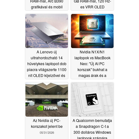
RAM-mal, Arc B390
GB RAM-mal, 120 Hz-
grafikával és mobil
es VRR OLED
csatlakozási
kijelzővel és AMD
lehetőséggel
processzorokkal
06/01/2026
06/01/2026
A Lenovo új
Nvidia N1X/N1
ultrahordozható 14
laptopok vs MacBook
hüvelykes laptopot dob
Neo: "Új AI PC
piacra világszerte 1100
korszak" bukhat a
nit OLED kijelzővel és
magas árak és a
két SSD foglalattal
Windows miatt, mondja
a bennfentes
06/01/2026
05/31/2026
Az Nvidia új PC-
A Qualcomm bemutatja
korszakot jelent be
a Snapdragon C-t a
300 dolláros Windows
05/31/2026
laptopok számára