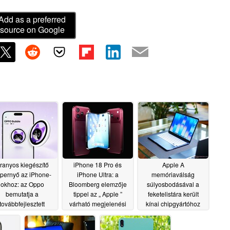
Add as a preferred
source on Google
ranyos kiegészítő
iPhone 18 Pro és
Apple A
pernyő az iPhone-
iPhone Ultra: a
memóriaválság
okhoz: az Oppo
Bloomberg elemzője
súlyosbodásával a
bemutatja a
tippel az „ Apple ”
feketelistára került
továbbfejlesztett
várható megjelenési
kínai chipgyártóhoz
ble szelfiképernyőt
dátumára
fordulnak
06/29/2026
06/27/2026
06/30/2026