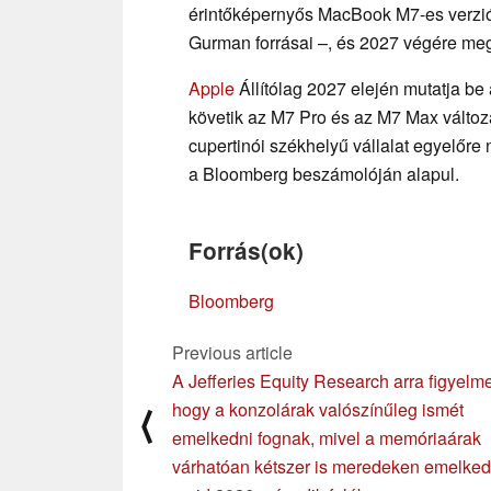
érintőképernyős MacBook M7-es verziói m
Gurman forrásai –, és 2027 végére me
Apple
Állítólag 2027 elején mutatja b
követik az M7 Pro és az M7 Max változ
cupertinói székhelyű vállalat egyelőre 
a Bloomberg beszámolóján alapul.
Forrás(ok)
Bloomberg
Previous article
A Jefferies Equity Research arra figyelme
hogy a konzolárak valószínűleg ismét
⟨
emelkedni fognak, mivel a memóriaárak
várhatóan kétszer is meredeken emelke