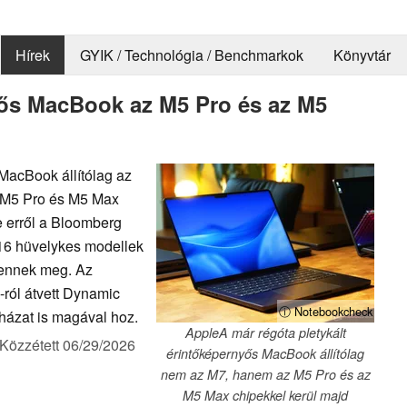
Hírek
GYIK / Technológia / Benchmarkok
Könyvtár
yős MacBook az M5 Pro és az M5
MacBook állítólag az
z M5 Pro és M5 Max
e erről a Bloomberg
 16 hüvelykes modellek
lennek meg. Az
-ról átvett Dynamic
ⓘ Notebookcheck
 házat is magával hoz.
AppleA már régóta pletykált
Közzétett
06/29/2026
érintőképernyős MacBook állítólag
nem az M7, hanem az M5 Pro és az
M5 Max chipekkel kerül majd