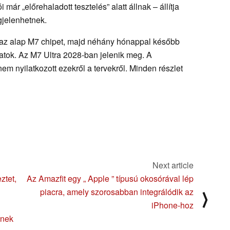
ár „előrehaladott tesztelés” alatt állnak – állítja
gjelenhetnek.
e az alap M7 chipet, majd néhány hónappal később
atok. Az M7 Ultra 2028-ban jelenik meg. A
nem nyilatkozott ezekről a tervekről. Minden részlet
Next article
ztet,
Az Amazfit egy „ Apple ” típusú okosórával lép
piacra, amely szorosabban integrálódik az
⟩
iPhone-hoz
dnek