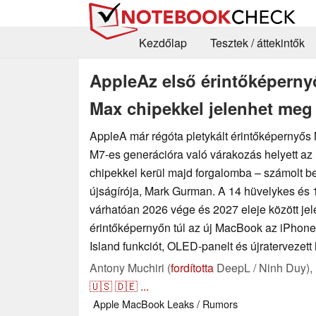
Kezdőlap
Tesztek / áttekintők
AppleAz első érintőképern
Max chipekkel jelenhet meg
AppleA már régóta pletykált érintőképernyős 
M7-es generációra való várakozás helyett a
chipekkel kerül majd forgalomba – számolt b
újságírója, Mark Gurman. A 14 hüvelykes és
várhatóan 2026 vége és 2027 eleje között je
érintőképernyőn túl az új MacBook az iPhone
Island funkciót, OLED-panelt és újratervezett
Antony Muchiri (
fordította
DeepL / Ninh Duy),
🇺🇸
🇩🇪
...
Apple
MacBook
Leaks / Rumors