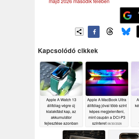
majd 2026 második felében
Kapcsolódó cikkek
Apple A Watch 13
Apple A MacBook Ultra
A
állítólag végre új
állítólag jóval több színt
ké
kialakítást kap, az
képes megjeleníteni,
akkumulátor
mint csupán a DCI-P3
fejlesztése azonban
színteret
06/30/2026
továbbra is bizonytalan
Bub
07/01/2026