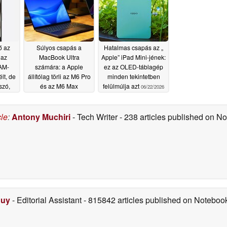
ő az
Súlyos csapás a
Hatalmas csapás az „
 az
MacBook Ultra
Apple” iPad Mini-jének:
AM-
számára: a Apple
ez az OLED-táblagép
lt, de
állítólag törli az M6 Pro
minden tekintetben
szó,
és az M6 Max
felülmúlja azt
06/22/2026
sz
modelleket
06/26/2026
cle
:
Antony Muchiri
- Tech Writer
- 238 articles published on 
Duy
- Editorial Assistant
- 815842 articles published on Notebo