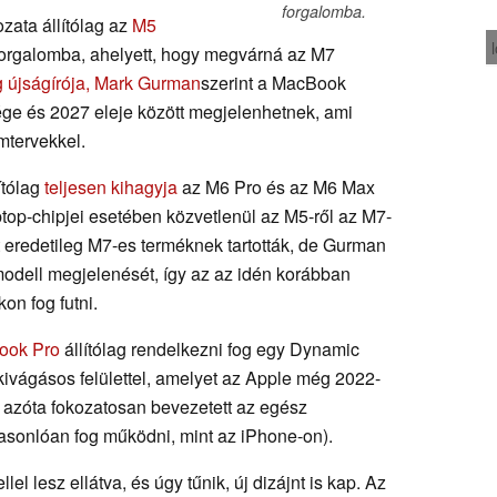
forgalomba.
ata állítólag az
M5
orgalomba, ahelyett, hogy megvárná az M7
 újságírója, Mark Gurman
szerint a MacBook
ége és 2027 eleje között megjelenhetnek, ami
mtervekkel.
ítólag
teljesen kihagyja
az M6 Pro és az M6 Max
top-chipjei esetében közvetlenül az M5-ről az M7-
 eredetileg M7-es terméknek tartották, de Gurman
 modell megjelenését, így az az idén korábban
on fog futni.
ook Pro
állítólag rendelkezni fog egy Dynamic
ú kivágásos felülettel, amelyet az Apple még 2022-
s azóta fokozatosan bevezetett az egész
hasonlóan fog működni, mint az iPhone-on).
el lesz ellátva, és úgy tűnik, új dizájnt is kap. Az