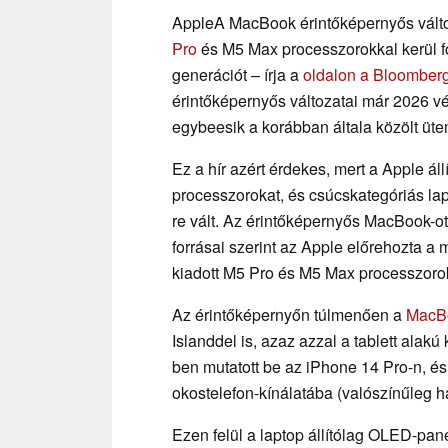
AppleA MacBook érintőképernyős változ
Pro
és M5 Max processzorokkal kerül f
generációt – írja a
oldalon a Bloomberg
érintőképernyős változatai már 2026 v
egybeesik a korábban általa közölt üte
Ez a hír azért érdekes, mert a Apple áll
processzorokat, és csúcskategóriás lap
re vált. Az érintőképernyős MacBook-ot
forrásai szerint az Apple előrehozta a
kiadott M5 Pro és M5 Max processzorok
Az érintőképernyőn túlmenően a
MacB
Islanddel is, azaz azzal a tablett alak
ben mutatott be az iPhone 14 Pro-n, é
okostelefon-kínálatába (valószínűleg 
Ezen felül a laptop állítólag OLED-panell