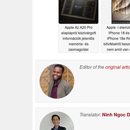
Apple Az A20 Pro
Apple -i elemz
alaplapról kiszivárgott
iPhone 18 és
információk jelentős
iPhone 18e R
memória- és
bővítéséről beszé
csomagolási
nem arról van 
fejlesztésekre utalnak
amire gondol
06/27/2026
06/27/2026
Editor of the
original arti
Translator:
Ninh Ngoc 