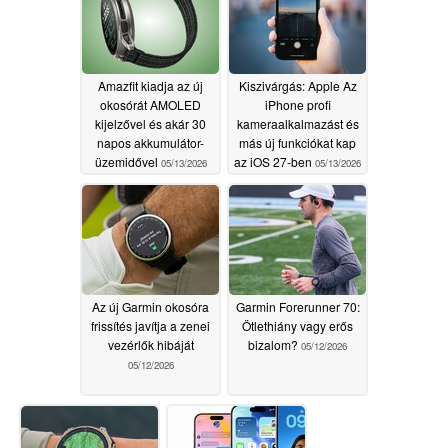
Amazfit kiadja az új
Kiszivárgás: Apple Az
okosórát AMOLED
iPhone profi
kijelzővel és akár 30
kameraalkalmazást és
napos akkumulátor-
más új funkciókat kap
üzemidővel
az iOS 27-ben
05/13/2026
05/13/2026
Az új Garmin okosóra
Garmin Forerunner 70:
frissítés javítja a zenei
Ötlethiány vagy erős
vezérlők hibáját
bizalom?
05/12/2026
05/12/2026