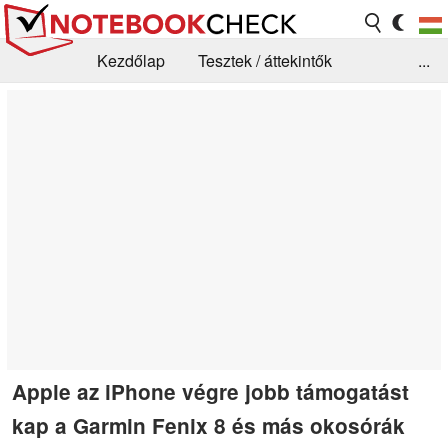
Kezdőlap
Tesztek / áttekintők
...
Hírek
GYIK / Technológia / Benchmarkok
Könyvtár
Kapcsolat
Apple az iPhone végre jobb támogatást
kap a Garmin Fenix 8 és más okosórák