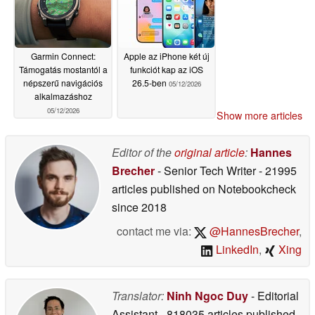
Garmin Connect:
Apple az iPhone két új
Támogatás mostantól a
funkciót kap az iOS
népszerű navigációs
26.5-ben
05/12/2026
alkalmazáshoz
05/12/2026
Show more articles
Editor of the
original article
:
Hannes
Brecher
- Senior Tech Writer
- 21995
articles published on Notebookcheck
since 2018
contact me via:
@HannesBrecher
,
LinkedIn
,
Xing
Translator:
Ninh Ngoc Duy
- Editorial
Assistant
- 818035 articles published