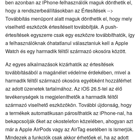
ben azonban az iPhone-felhasználók maguk dönthetik el,
hogy a rendszerbeállításokban az Értesítések -->
Továbbítás menüpont alatt maguk dönthetik el, hogy mely
viselhető eszközök értesítéseit továbbítják. A push-
értesítések egyszerre csak egy eszközre továbbíthatók, így
a felhasználóknak óhatatlanul választaniuk kell a Apple
Watch és egy harmadik féltől származó okosóra között.
Az egyes alkalmazások kizárhatók az értesítések
továbbításából a magánélet védelme érdekében, mivel a
harmadik féltől származó okosóra egyébként hozzáférhet
az adott üzenetek tartalmához. Az iOS 26.5-tel az élő
tevékenységek is megjeleníthetők a harmadik féltől
származó viselhető eszközökön. További újdonság, hogy
a termékek automatikusan párosíthatók az iPhone-nal, ha
bekapcsolják őket az okostelefon közelében, ahogyan azt
már a Apple AirPods vagy az AirTag esetében is ismerjük.
Mindezek a funkciók csak akkor érhetőek el, ha az adott