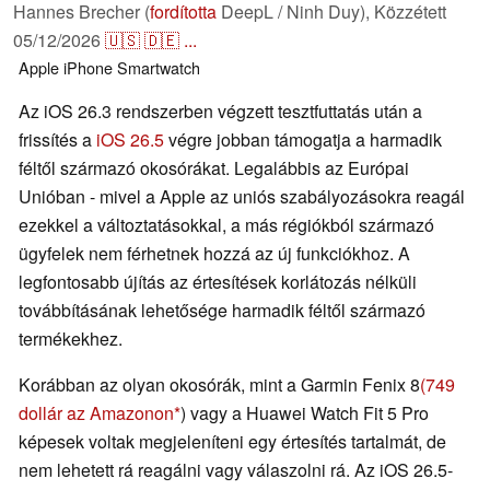
Hannes Brecher (
fordította
DeepL / Ninh Duy),
Közzétett
05/12/2026
🇺🇸
🇩🇪
...
Apple
iPhone
Smartwatch
Az iOS 26.3 rendszerben végzett tesztfuttatás után a
frissítés a
iOS 26.5
végre jobban támogatja a harmadik
féltől származó okosórákat. Legalábbis az Európai
Unióban - mivel a Apple az uniós szabályozásokra reagál
ezekkel a változtatásokkal, a más régiókból származó
ügyfelek nem férhetnek hozzá az új funkciókhoz. A
legfontosabb újítás az értesítések korlátozás nélküli
továbbításának lehetősége harmadik féltől származó
termékekhez.
Korábban az olyan okosórák, mint a Garmin Fenix 8
(749
dollár az Amazonon
) vagy a Huawei Watch Fit 5 Pro
képesek voltak megjeleníteni egy értesítés tartalmát, de
nem lehetett rá reagálni vagy válaszolni rá. Az iOS 26.5-