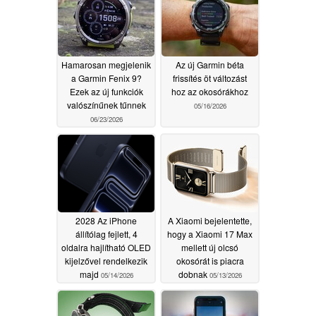
Hamarosan megjelenik
Az új Garmin béta
a Garmin Fenix 9?
frissítés öt változást
Ezek az új funkciók
hoz az okosórákhoz
valószínűnek tűnnek
05/16/2026
06/23/2026
2028 Az iPhone
A Xiaomi bejelentette,
állítólag fejlett, 4
hogy a Xiaomi 17 Max
oldalra hajlítható OLED
mellett új olcsó
kijelzővel rendelkezik
okosórát is piacra
majd
dobnak
05/14/2026
05/13/2026