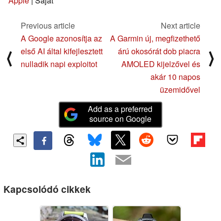
Apple
| Saját
Previous article
Next article
A Google azonosítja az
A Garmin új, megfizethető
első AI által kifejlesztett
árú okosórát dob piacra
⟨
⟩
nulladik napi exploitot
AMOLED kijelzővel és
akár 10 napos
üzemidővel
Add as a preferred
source on Google
Kapcsolódó cikkek