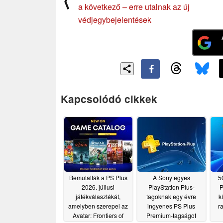
⟨
a következő – erre utalnak az új
védjegybejelentések
Kapcsolódó cikkek
Bemutatták a PS Plus
A Sony egyes
5
2026. júliusi
PlayStation Plus-
P
játékválasztékát,
tagoknak egy évre
k
amelyben szerepel az
ingyenes PS Plus
r
Avatar: Frontiers of
Premium-tagságot