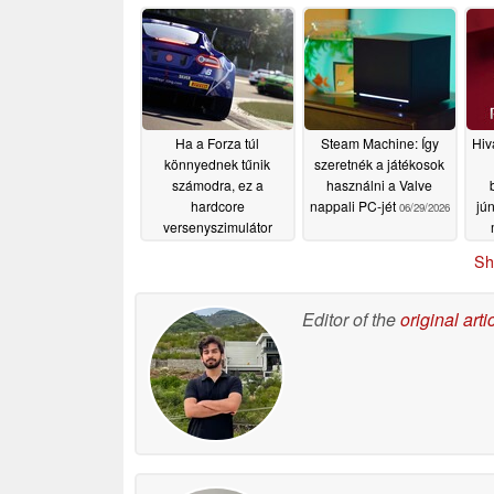
Pandora, a Dying Light
kínál
ko
07/15/2026
és még sok más
07/15/2026
Ha a Forza túl
Steam Machine: Így
Hiv
könnyednek tűnik
szeretnék a játékosok
számodra, ez a
használni a Valve
hardcore
nappali PC-jét
jú
06/29/2026
versenyszimulátor
most 4 dollárért
Sh
kapható a Steam-en
06/29/2026
Editor of the
original arti