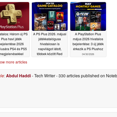
rszakának végével
búcsút intenek
07/08/2026
atalos: Három új PS
A PS Plus 2026. májusi
A PlayStation Plus
Plus havi játék
játékkatalógusa
május 2026 hivatalos
bejelentése 2026
hivatalosan is
bejelentése: 3 új játék
niusára PS4 és PS5
napvilágot látott,
érkezik a PS Plushoz
megjelenésekkel
többek között Red
04/30/2026
Dead Redemption 2,
05/26/2026
ow more articles
Star Wars Outlaws és
sok más játékkal
05/14/2026
cle
:
Abdul Haddi
- Tech Writer
- 330 articles published on Not