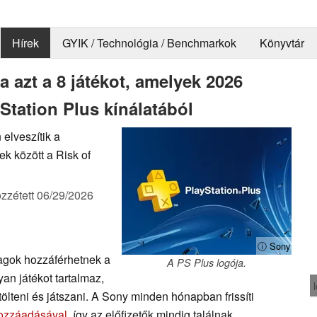
Hírek
GYIK / Technológia / Benchmarkok
Könyvtár
 azt a 8 játékot, amelyek 2026
Station Plus kínálatából
 elveszítik a
ek között a Risk of
zzétett
06/29/2026
ⓘ Sony
agok hozzáférhetnek a
A PS Plus logója.
an játékot tartalmaz,
tölteni és játszani. A Sony minden hónapban frissíti
hozzáadásával
, így az előfizetők mindig találnak