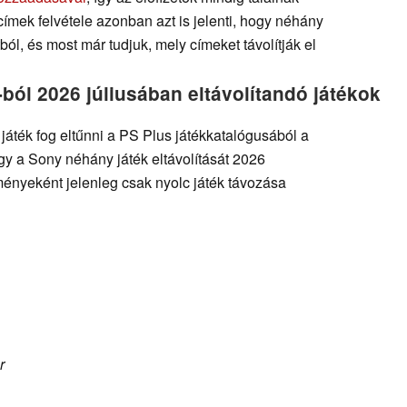
 címek felvétele azonban azt is jelenti, hogy néhány
tból, és most már tudjuk, mely címeket távolítják el
ból 2026 júliusában eltávolítandó játékok
áték fog eltűnni a PS Plus játékkatalógusából a
y a Sony néhány játék eltávolítását 2026
ényeként jelenleg csak nyolc játék távozása
r