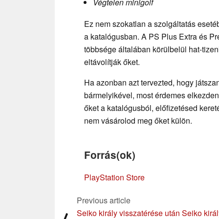
Végtelen minigolf
Ez nem szokatlan a szolgáltatás esetéb
a katalógusban. A PS Plus Extra és P
többsége általában körülbelül hat-tize
eltávolítják őket.
Ha azonban azt tervezted, hogy játsza
bármelyikével, most érdemes elkezdened 
őket a katalógusból, előfizetésed kere
nem vásárolod meg őket külön.
Forrás(ok)
PlayStation Store
Previous article
Seiko király visszatérése után Seiko kirá