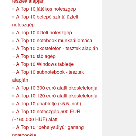
tesztek alapján
»
A Top 10 játékos noteszgép
»
A Top 10 belépő szintű üzleti
noteszgép
»
A Top 10 üzleti noteszgép
»
A Top 10 notebook munkaállomása
»
A Top 10 okostelefon - tesztek alapján
»
A Top 10 táblagép
»
A Top 10 Windows tabletje
»
A Top 10 subnotebook - tesztek
alapján
»
A Top 10 300 euró alatti okostelefonja
»
A Top 10 120 euró alatti okostelefonja
»
A Top 10 phabletje (>5.5-inch)
»
A Top 10 noteszgép 500 EUR
(~160.000 HUF) alatt
»
A Top 10 "pehelysúlyú" gaming
notebookja