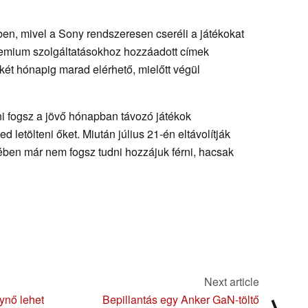
en, mivel a Sony rendszeresen cseréli a játékokat
remium szolgáltatásokhoz hozzáadott címek
nkét hónapig marad elérhető, mielőtt végül
ni fogsz a jövő hónapban távozó játékok
letölteni őket. Miután július 21-én eltávolítják
tében már nem fogsz tudni hozzájuk férni, hacsak
Next article
lynő lehet
Bepillantás egy Anker GaN-töltő