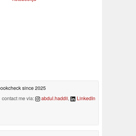
ebookcheck
since 2025
contact me via:
abdul.haddii
,
LinkedIn