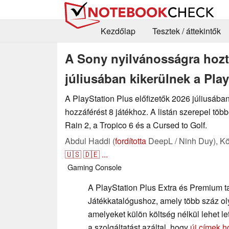
Kezdőlap
Tesztek / áttekintők
A Sony nyilvánosságra hozta
júliusában kikerülnek a Play
A PlayStation Plus előfizetők 2026 júliusában
hozzáférést 8 játékhoz. A listán szerepel több
Rain 2, a Tropico 6 és a Cursed to Golf.
Abdul Haddi (
fordította
DeepL / Ninh Duy),
Kö
🇺🇸
🇩🇪
...
Gaming
Console
A PlayStation Plus Extra és Premium t
Játékkatalógushoz, amely több száz oly
amelyeket külön költség nélkül lehet le
a szolgáltatást azáltal, hogy
új címek 