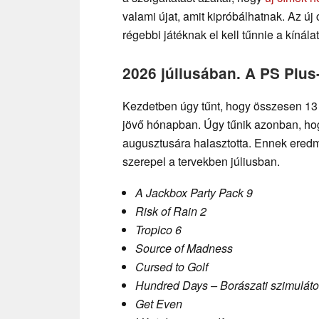
valami újat, amit kipróbálhatnak. Az új
régebbi játéknak el kell tűnnie a kínála
2026 júliusában. A PS Plus-
Kezdetben úgy tűnt, hogy összesen 13 j
jövő hónapban. Úgy tűnik azonban, hog
augusztusára halasztotta. Ennek eredm
szerepel a tervekben júliusban.
A Jackbox Party Pack 9
Risk of Rain 2
Tropico 6
Source of Madness
Cursed to Golf
Hundred Days – Borászati szimuláto
Get Even