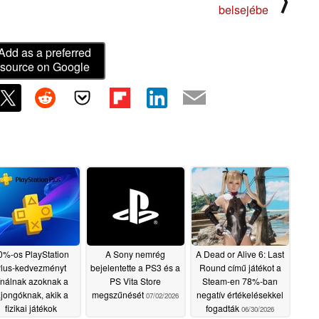
⟩
belsejébe
Add as a preferred
source on Google
0%-os PlayStation
A Sony nemrég
A Dead or Alive 6: Last
lus-kedvezményt
bejelentette a PS3 és a
Round című játékot a
ínálnak azoknak a
PS Vita Store
Steam-en 78%-ban
ajongóknak, akik a
megszűnését
negatív értékelésekkel
07/02/2026
fizikai játékok
fogadták
06/30/2026