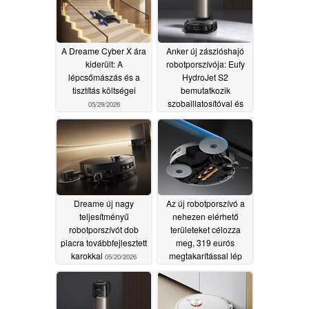
A Dreame Cyber X ára
Anker új zászlóshajó
kiderült: A
robotporszívója: Eufy
lépcsőmászás és a
HydroJet S2
tisztítás költségei
bemutatkozik
szobaillatosítóval és
05/29/2026
görgős felmosórongyal
05/22/2026
Dreame új nagy
Az új robotporszívó a
teljesítményű
nehezen elérhető
robotporszívót dob
területeket célozza
piacra továbbfejlesztett
meg, 319 eurós
karokkal
megtakarítással lép
05/20/2026
piacra
05/16/2026