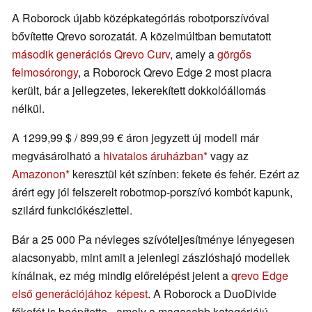
A Roborock újabb középkategóriás robotporszívóval
bővítette Qrevo sorozatát. A közelmúltban bemutatott
második generációs Qrevo Curv
, amely a
görgős
felmosórongy
, a Roborock Qrevo Edge 2 most piacra
került, bár a jellegzetes, lekerekített dokkolóállomás
nélkül.
A 1299,99 $ / 899,99 € áron jegyzett új modell már
megvásárolható a
hivatalos áruházban
vagy az
Amazonon
keresztül két színben: fekete és fehér. Ezért az
árért egy jól felszerelt robotmop-porszívó kombót kapunk,
szilárd funkciókészlettel.
Bár a 25 000 Pa névleges szívóteljesítménye lényegesen
alacsonyabb, mint amit a jelenlegi zászlóshajó modellek
kínálnak, ez még mindig előrelépést jelent a
qrevo Edge
első generációjához képest
. A Roborock a DuoDivide
főkefét is beépítette - amely a magasabb kategóriájú