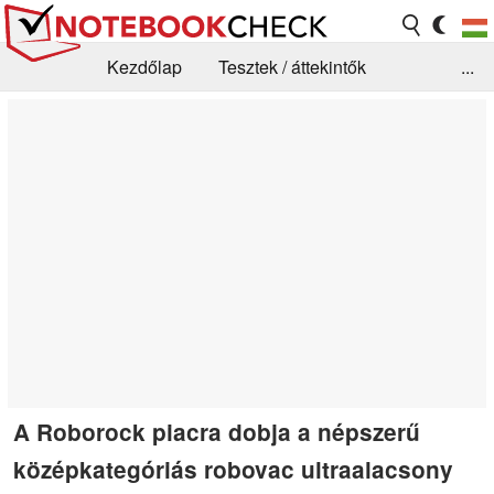
Kezdőlap
Tesztek / áttekintők
...
Hírek
GYIK / Technológia / Benchmarkok
Könyvtár
Kapcsolat
A Roborock piacra dobja a népszerű
középkategóriás robovac ultraalacsony