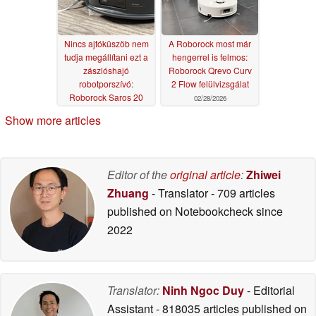
Nincs ajtóküszöb nem
A Roborock most már
tudja megállítani ezt a
hengerrel is felmos:
zászlóshajó
Roborock Qrevo Curv
robotporszívó:
2 Flow felülvizsgálat
Roborock Saros 20
02/28/2026
felülvizsgálata
03/01/2026
Show more articles
Editor of the
original article
:
Zhiwei
Zhuang
- Translator
- 709 articles
published on Notebookcheck
since
2022
Translator:
Ninh Ngoc Duy
- Editorial
Assistant
- 818035 articles published on