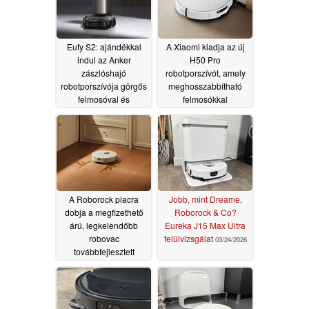
Eufy S2: ajándékkal
A Xiaomi kiadja az új
indul az Anker
H50 Pro
zászlóshajó
robotporszívót, amely
robotporszívója görgős
meghosszabbítható
felmosóval és
felmosókkal
szobaillatosítóval
rendelkezik
05/05/2026
05/08/2026
A Roborock piacra
Jobb, mint Dreame,
dobja a megfizethető
Roborock & Co?
árú, legkelendőbb
Eureka J15 Max Ultra
robovac
felülvizsgálat
03/24/2026
továbbfejlesztett
utódját
04/20/2026