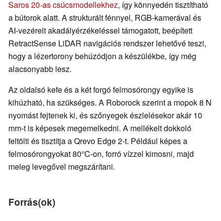
Saros 20-as csúcsmodellekhez
, így könnyedén tisztítható
a bútorok alatt. A strukturált fénnyel, RGB-kamerával és
AI-vezérelt akadályérzékeléssel támogatott, beépített
RetractSense LiDAR navigációs rendszer lehetővé teszi,
hogy a lézertorony behúzódjon a készülékbe, így még
alacsonyabb lesz.
Az oldalsó kefe és a két forgó felmosórongy egyike is
kihúzható, ha szükséges. A Roborock szerint a mopok 8 N
nyomást fejtenek ki, és szőnyegek észlelésekor akár 10
mm-t is képesek megemelkedni. A mellékelt dokkoló
feltölti és tisztítja a Qrevo Edge 2-t. Például képes a
felmosórongyokat 80°C-on, forró vízzel kimosni, majd
meleg levegővel megszárítani.
Forrás(ok)