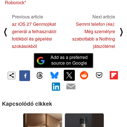
Roborock
Previous article
Next article
az iOS 27 Genmojikat
Semmi telefon (4a):
⟨
⟩
generál a felhasználói
Még személyre
fotókból és gépelési
szabottabb a Nothing
szokásokból
játszótérrel
Add as a preferred
source on Google
Kapcsolódó cikkek