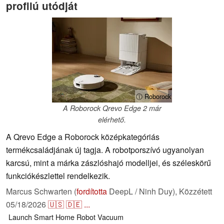
profilú utódját
ⓘ Roborock
A Roborock Qrevo Edge 2 már
elérhető.
A Qrevo Edge a Roborock középkategóriás
termékcsaládjának új tagja. A robotporszívó ugyanolyan
karcsú, mint a márka zászlóshajó modelljei, és széleskörű
funkciókészlettel rendelkezik.
Marcus Schwarten (
fordította
DeepL / Ninh Duy),
Közzétett
05/18/2026
🇺🇸
🇩🇪
...
Launch
Smart Home
Robot Vacuum