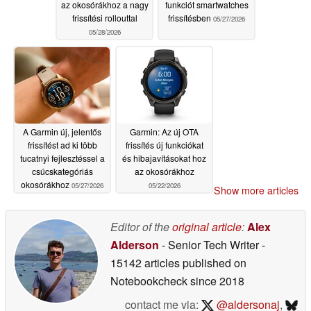
az okosórákhoz a nagy
funkciót smartwatches
frissítési rollouttal
frissítésben
05/27/2026
05/28/2026
A Garmin új, jelentős
Garmin: Az új OTA
frissítést ad ki több
frissítés új funkciókat
tucatnyi fejlesztéssel a
és hibajavításokat hoz
csúcskategóriás
az okosórákhoz
okosórákhoz
05/27/2026
05/22/2026
Show more articles
Editor of the
original article
:
Alex
Alderson
- Senior Tech Writer
-
15142 articles published on
Notebookcheck
since 2018
contact me via:
@aldersonaj
,