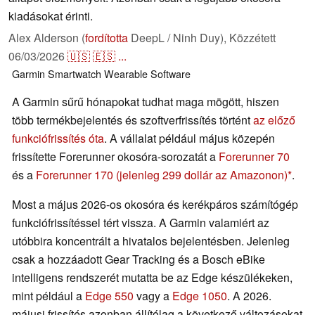
kiadásokat érinti.
Alex Alderson (
fordította
DeepL / Ninh Duy),
Közzétett
06/03/2026
🇺🇸
🇪🇸
...
Garmin
Smartwatch
Wearable
Software
A Garmin sűrű hónapokat tudhat maga mögött, hiszen
több termékbejelentés és szoftverfrissítés történt
az előző
funkciófrissítés óta
. A vállalat például május közepén
frissítette Forerunner okosóra-sorozatát a
Forerunner 70
és a
Forerunner 170
(jelenleg 299 dollár az Amazonon)
.
Most a május 2026-os okosóra és kerékpáros számítógép
funkciófrissítéssel tért vissza. A Garmin valamiért az
utóbbira koncentrált a hivatalos bejelentésben. Jelenleg
csak a hozzáadott Gear Tracking és a Bosch eBike
intelligens rendszerét mutatta be az Edge készülékeken,
mint például a
Edge 550
vagy a
Edge 1050
. A 2026.
májusi frissítés azonban állítólag a következő változásokat