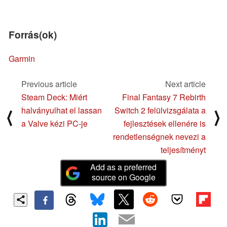
Forrás(ok)
Garmin
Previous article
Next article
Steam Deck: Miért
Final Fantasy 7 Rebirth
halványulhat el lassan
Switch 2 felülvizsgálata a
⟨
⟩
a Valve kézi PC-je
fejlesztések ellenére is
rendetlenségnek nevezi a
teljesítményt
Add as a preferred
source on Google