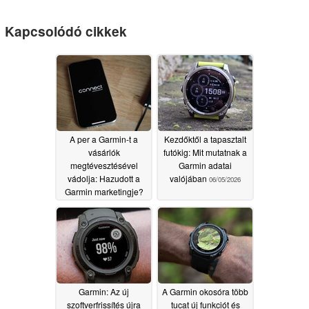
Kapcsolódó cikkek
A per a Garmin-t a
Kezdőktől a tapasztalt
vásárlók
futókig: Mit mutatnak a
megtévesztésével
Garmin adatai
vádolja: Hazudott a
valójában
06/05/2026
Garmin marketingje?
06/06/2026
Garmin: Az új
A Garmin okosóra több
szoftverfrissítés újra
tucat új funkciót és