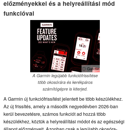
előzményekkel és a helyreállítási mód
funkcióval
ⓘ Garmin
A Garmin legújabb funkciófrissítése
több okosórára és kerékpáros
számítógépre is kiterjed.
A Garmin új funkciófrissítést jelentett be több készülékhez.
Az új frissítés, amely a második negyedévben 2026-ban
kerül bevezetésre, számos funkciót ad hozzá több
készülékhez, köztük a helyreállítási módot és az egészségi
állapot előzményeit. Azonban csak a legújabb okosóra-