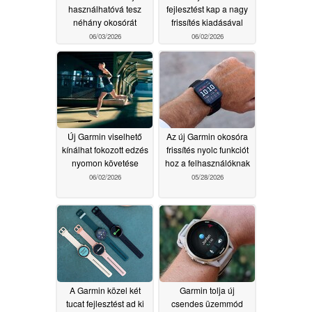
használhatóvá tesz
fejlesztést kap a nagy
néhány okosórát
frissítés kiadásával
06/03/2026
06/02/2026
Új Garmin viselhető
Az új Garmin okosóra
kínálhat fokozott edzés
frissítés nyolc funkciót
nyomon követése
hoz a felhasználóknak
06/02/2026
05/28/2026
A Garmin közel két
Garmin tolja új
tucat fejlesztést ad ki
csendes üzemmód