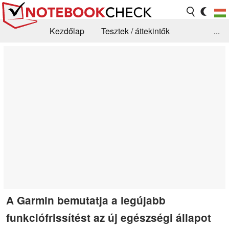
Kezdőlap
Tesztek / áttekintők
...
Hírek
GYIK / Technológia / Benchmarkok
Könyvtár
Kapcsolat
A Garmin bemutatja a legújabb
funkciófrissítést az új egészségi állapot