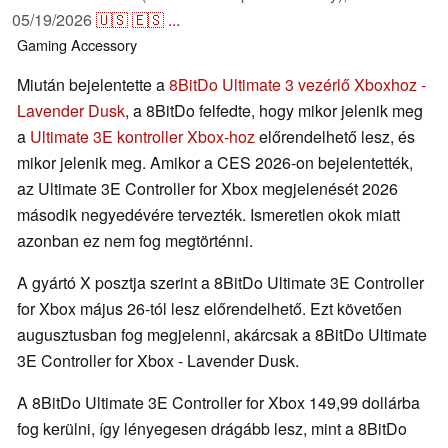
05/19/2026
🇺🇸
🇪🇸
...
Gaming
Accessory
Miután bejelentette a
8BitDo Ultimate 3 vezérlő Xboxhoz -
Lavender Dusk
, a 8BitDo felfedte, hogy mikor jelenik meg
a
Ultimate 3E kontroller Xbox-hoz
előrendelhető lesz, és
mikor jelenik meg. Amikor a CES 2026-on bejelentették,
az Ultimate 3E Controller for Xbox megjelenését 2026
második negyedévére tervezték. Ismeretlen okok miatt
azonban ez nem fog megtörténni.
A gyártó X posztja szerint a 8BitDo Ultimate 3E Controller
for Xbox május 26-tól lesz előrendelhető. Ezt követően
augusztusban fog megjelenni, akárcsak a 8BitDo Ultimate
3E Controller for Xbox - Lavender Dusk.
A 8BitDo Ultimate 3E Controller for Xbox 149,99 dollárba
fog kerülni, így lényegesen drágább lesz, mint a 8BitDo