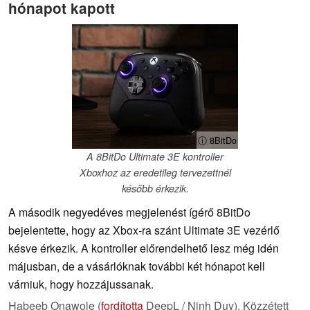
hónapot kapott
ⓘ 8BitDo
A 8BitDo Ultimate 3E kontroller
Xboxhoz az eredetileg tervezettnél
később érkezik.
A második negyedéves megjelenést ígérő 8BitDo
bejelentette, hogy az Xbox-ra szánt Ultimate 3E vezérlő
késve érkezik. A kontroller előrendelhető lesz még idén
májusban, de a vásárlóknak további két hónapot kell
várniuk, hogy hozzájussanak.
Habeeb Onawole (
fordította
DeepL / Ninh Duy),
Közzétett