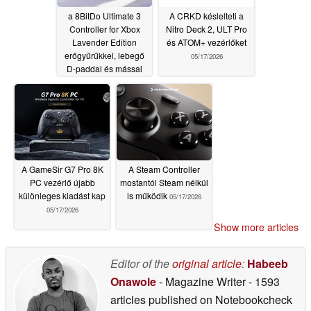
a 8BitDo Ultimate 3
A CRKD késlelteti a
Controller for Xbox
Nitro Deck 2, ULT Pro
Lavender Edition
és ATOM+ vezérlőket
erőgyűrűkkel, lebegő
05/17/2026
D-paddal és mással
rendelkezik
05/19/2026
A GameSir G7 Pro 8K
A Steam Controller
PC vezérlő újabb
mostantól Steam nélkül
különleges kiadást kap
is működik
05/17/2026
05/17/2026
Show more articles
Editor of the
original article
:
Habeeb
Onawole
- Magazine Writer
- 1593
articles published on Notebookcheck