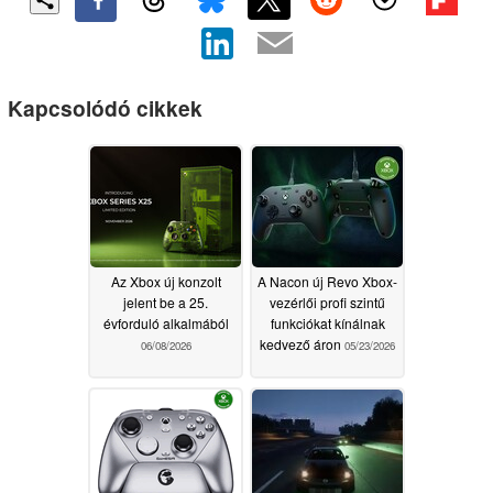
Kapcsolódó cikkek
Az Xbox új konzolt
A Nacon új Revo Xbox-
jelent be a 25.
vezérlői profi szintű
évforduló alkalmából
funkciókat kínálnak
kedvező áron
06/08/2026
05/23/2026