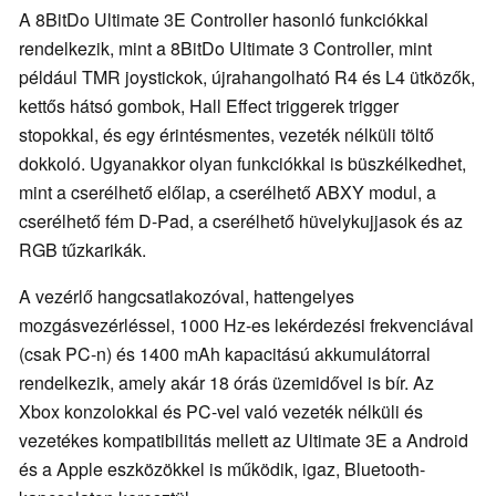
A 8BitDo Ultimate 3E Controller hasonló funkciókkal
rendelkezik, mint a 8BitDo Ultimate 3 Controller, mint
például TMR joystickok, újrahangolható R4 és L4 ütközők,
kettős hátsó gombok, Hall Effect triggerek trigger
stopokkal, és egy érintésmentes, vezeték nélküli töltő
dokkoló. Ugyanakkor olyan funkciókkal is büszkélkedhet,
mint a cserélhető előlap, a cserélhető ABXY modul, a
cserélhető fém D-Pad, a cserélhető hüvelykujjasok és az
RGB tűzkarikák.
A vezérlő hangcsatlakozóval, hattengelyes
mozgásvezérléssel, 1000 Hz-es lekérdezési frekvenciával
(csak PC-n) és 1400 mAh kapacitású akkumulátorral
rendelkezik, amely akár 18 órás üzemidővel is bír. Az
Xbox konzolokkal és PC-vel való vezeték nélküli és
vezetékes kompatibilitás mellett az Ultimate 3E a Android
és a Apple eszközökkel is működik, igaz, Bluetooth-