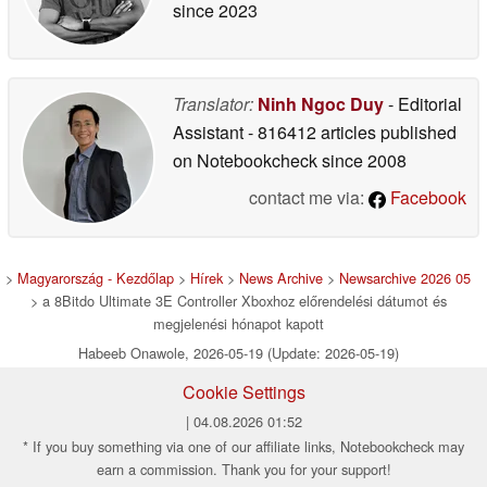
since 2023
Translator:
Ninh Ngoc Duy
- Editorial
Assistant
- 816412 articles published
on Notebookcheck
since 2008
contact me via:
Facebook
>
Magyarország - Kezdőlap
>
Hírek
>
News Archive
>
Newsarchive 2026 05
> a 8Bitdo Ultimate 3E Controller Xboxhoz előrendelési dátumot és
megjelenési hónapot kapott
Habeeb Onawole, 2026-05-19 (Update: 2026-05-19)
Cookie Settings
| 04.08.2026 01:52
* If you buy something via one of our affiliate links, Notebookcheck may
earn a commission. Thank you for your support!