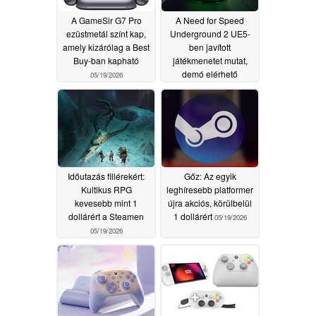
A GameSir G7 Pro
A Need for Speed
ezüstmetál színt kap,
Underground 2 UE5-
amely kizárólag a Best
ben javított
Buy-ban kapható
játékmenetet mutat,
demó elérhető
05/19/2026
05/19/2026
Időutazás fillérekért:
Gőz: Az egyik
Kultikus RPG
leghíresebb platformer
kevesebb mint 1
újra akciós, körülbelül
dollárért a Steamen
1 dollárért
05/19/2026
05/19/2026