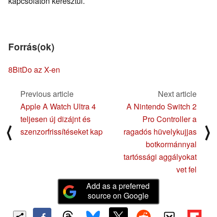
kapcsolaton keresztül.
Forrás(ok)
8BitDo az X-en
Previous article
Next article
Apple A Watch Ultra 4
A Nintendo Switch 2
teljesen új dizájnt és
Pro Controller a
⟨
⟩
szenzorfrissítéseket kap
ragadós hüvelykujjas
botkormánnyal
tartóssági aggályokat
vet fel
Add as a preferred
source on Google