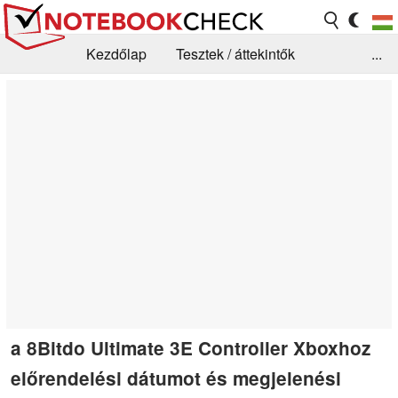
Kezdőlap
Tesztek / áttekintők
...
Hírek
GYIK / Technológia / Benchmarkok
Könyvtár
Kapcsolat
a 8Bitdo Ultimate 3E Controller Xboxhoz
előrendelési dátumot és megjelenési