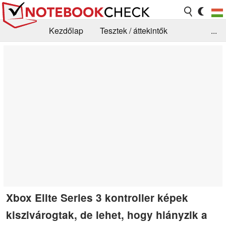
Kezdőlap
Tesztek / áttekintők
...
Hírek
GYIK / Technológia / Benchmarkok
Könyvtár
Kapcsolat
Xbox Elite Series 3 kontroller képek
kiszivárogtak, de lehet, hogy hiányzik a