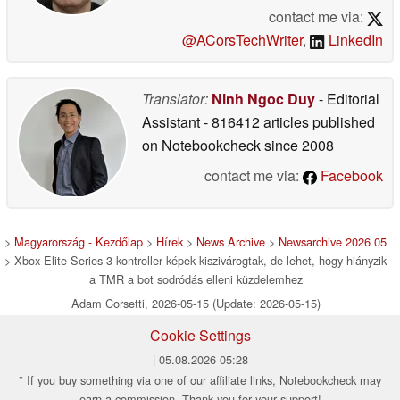
contact me via:
@ACorsTechWriter
,
LinkedIn
Translator:
Ninh Ngoc Duy
- Editorial
Assistant
- 816412 articles published
on Notebookcheck
since 2008
contact me via:
Facebook
>
Magyarország - Kezdőlap
>
Hírek
>
News Archive
>
Newsarchive 2026 05
> Xbox Elite Series 3 kontroller képek kiszivárogtak, de lehet, hogy hiányzik
a TMR a bot sodródás elleni küzdelemhez
Adam Corsetti, 2026-05-15 (Update: 2026-05-15)
Cookie Settings
| 05.08.2026 05:28
* If you buy something via one of our affiliate links, Notebookcheck may
earn a commission. Thank you for your support!