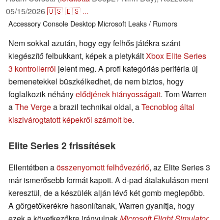
05/15/2026
🇺🇸
🇪🇸
...
Accessory
Console
Desktop
Microsoft
Leaks / Rumors
Nem sokkal azután, hogy egy felhős játékra szánt
kiegészítő felbukkant, képek a pletykált
Xbox Elite Series
3 kontrollerről
jelent meg. A profi kategóriás periféria új
bemenetekkel büszkélkedhet, de nem biztos, hogy
foglalkozik néhány
elődjének hiányosságait
. Tom Warren
a
The Verge
a brazil technikai oldal, a
Tecnoblog által
kiszivárogtatott képekről számolt be
.
Elite Series 2 frissítések
Ellentétben a
összenyomott felhővezérlő
, az Elite Series 3
már ismerősebb formát kapott. A d-pad átalakuláson ment
keresztül, de a készülék alján lévő két gomb meglepőbb.
A görgetőkerékre hasonlítanak, Warren gyanítja, hogy
ezek a következőkre irányulnak
Microsoft Flight Simulator
.