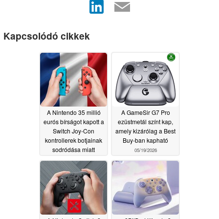
Kapcsolódó cikkek
A Nintendo 35 millió
A GameSir G7 Pro
eurós bírságot kapott a
ezüstmetál színt kap,
Switch Joy-Con
amely kizárólag a Best
kontrollerek botjainak
Buy-ban kapható
sodródása miatt
05/19/2026
06/09/2026