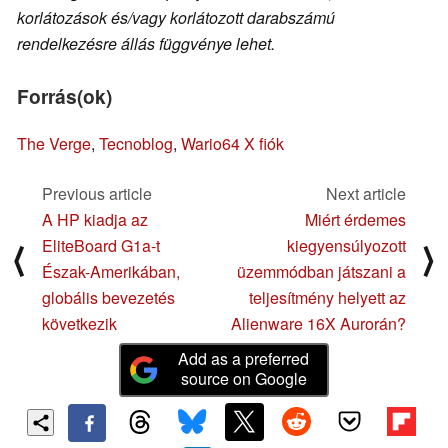
korlátozások és/vagy korlátozott darabszámú
rendelkezésre állás függvénye lehet.
Forrás(ok)
The Verge
,
Tecnoblog
,
Wario64 X fiók
Previous article
Next article
A HP kiadja az
Miért érdemes
EliteBoard G1a-t
kiegyensúlyozott
⟨
⟩
Észak-Amerikában,
üzemmódban játszani a
globális bevezetés
teljesítmény helyett az
következik
Alienware 16X Aurorán?
Add as a preferred
source on Google