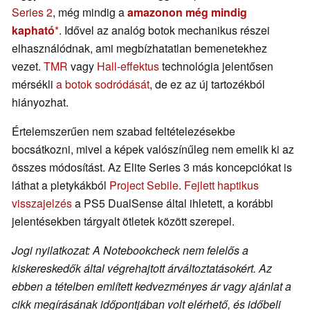
Series 2
, még mindig a
amazonon még mindig
kapható
. Idővel az analóg botok mechanikus részei
elhasználódnak, ami megbízhatatlan bemenetekhez
vezet.
TMR
vagy
Hall-effektus
technológia jelentősen
mérsékli
a botok sodródását
, de ez az új tartozékból
hiányozhat.
Értelemszerűen nem szabad feltételezésekbe
bocsátkozni, mivel a képek valószínűleg nem emelik ki az
összes módosítást. Az Elite Series 3 más koncepciókat is
láthat a pletykákból
Project Sebile
.
Fejlett haptikus
visszajelzés
a PS5 DualSense által ihletett, a korábbi
jelentésekben tárgyalt ötletek között szerepel.
Jogi nyilatkozat: A Notebookcheck nem felelős a
kiskereskedők által végrehajtott árváltoztatásokért. Az
ebben a tételben említett kedvezményes ár vagy ajánlat a
cikk megírásának időpontjában volt elérhető, és időbeli