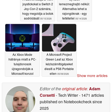
joystickokat a Switch 2
lemezmeghajtó nélkül:
Joy-Con 2 számára,
Alternatíva lehet a
hogy megoldja a botok
rajongóknak - egy
sodródását
feltétellel
05/15/2026
05/14/2026
Az Xbox Mode
A Microsoft Project
hátránya miatt a PC-
Green Leaf az Xbox
tulajdonosok
kéziszámítógépeket
újragondolják a
élesíti a PS6 Portable
Microsoft konzol
ellen
05/09/2026
Show more articles
felhasználói felületét
05/09/2026
Editor of the
original article
:
Adam
Corsetti
- Tech Writer
- 1471 articles
published on Notebookcheck
since
2025