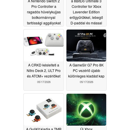
A Nintendo Switch 2
a 8BitDo Ultimate 3
Pro Controller a
Controller for Xbox
ragadós hüvelykujjas
Lavender Edition
botkormánnyal
erőgyűrűkkel, lebegő
tartóssági aggályokat
D-paddal és mással
vet fel
rendelkezik
05/19/2026
05/19/2026
A CRKD késlelteti a
A GameSir G7 Pro 8K
Nitro Deck 2, ULT Pro
PC vezérlő újabb
és ATOM+ vezérlőket
különleges kiadást kap
05/17/2026
05/17/2026
A GuliKit kiadja a TMR
Új Xbox