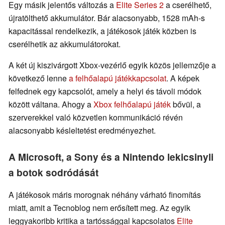
Egy másik jelentős változás a
Elite Series 2
a cserélhető,
újratölthető akkumulátor. Bár alacsonyabb, 1528 mAh-s
kapacitással rendelkezik, a játékosok játék közben is
cserélhetik az akkumulátorokat.
A két új kiszivárgott Xbox-vezérlő egyik közös jellemzője a
következő lenne
a felhőalapú játékkapcsolat
. A képek
felfednek egy kapcsolót, amely a helyi és távoli módok
között váltana. Ahogy a
Xbox felhőalapú játék
bővül, a
szerverekkel való közvetlen kommunikáció révén
alacsonyabb késleltetést eredményezhet.
A Microsoft, a Sony és a Nintendo lekicsinyli
a botok sodródását
A játékosok máris morognak néhány várható finomítás
miatt, amit a Tecnoblog nem erősített meg. Az egyik
leggyakoribb kritika a tartóssággal kapcsolatos
Elite