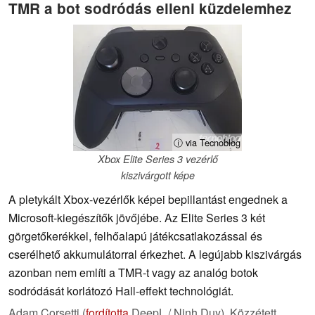
TMR a bot sodródás elleni küzdelemhez
ⓘ via Tecnoblog
Xbox Elite Series 3 vezérlő
kiszivárgott képe
A pletykált Xbox-vezérlők képei bepillantást engednek a
Microsoft-kiegészítők jövőjébe. Az Elite Series 3 két
görgetőkerékkel, felhőalapú játékcsatlakozással és
cserélhető akkumulátorral érkezhet. A legújabb kiszivárgás
azonban nem említi a TMR-t vagy az analóg botok
sodródását korlátozó Hall-effekt technológiát.
Adam Corsetti (
fordította
DeepL / Ninh Duy),
Közzétett