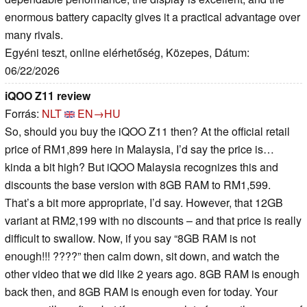
enormous battery capacity gives it a practical advantage over
many rivals.
Egyéni teszt, online elérhetőség, Közepes, Dátum:
06/22/2026
iQOO Z11 review
Forrás:
NLT
EN→HU
So, should you buy the iQOO Z11 then? At the official retail
price of RM1,899 here in Malaysia, I’d say the price is…
kinda a bit high? But iQOO Malaysia recognizes this and
discounts the base version with 8GB RAM to RM1,599.
That’s a bit more appropriate, I’d say. However, that 12GB
variant at RM2,199 with no discounts – and that price is really
difficult to swallow. Now, if you say “8GB RAM is not
enough!!! ????” then calm down, sit down, and watch the
other video that we did like 2 years ago. 8GB RAM is enough
back then, and 8GB RAM is enough even for today. Your