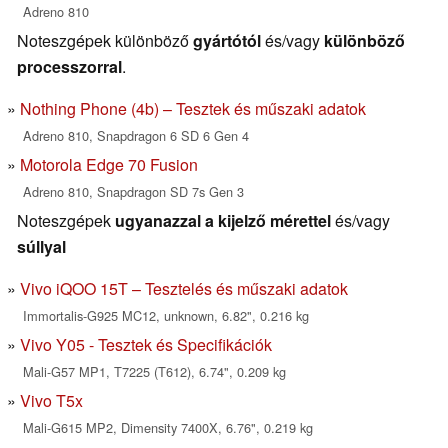
Adreno 810
Noteszgépek különböző
gyártótól
és/vagy
különböző
processzorral
.
Nothing Phone (4b) – Tesztek és műszaki adatok
Adreno 810, Snapdragon 6 SD 6 Gen 4
Motorola Edge 70 Fusion
Adreno 810, Snapdragon SD 7s Gen 3
Noteszgépek
ugyanazzal a kijelző mérettel
és/vagy
súllyal
Vivo iQOO 15T – Tesztelés és műszaki adatok
Immortalis-G925 MC12, unknown, 6.82", 0.216 kg
Vivo Y05 - Tesztek és Specifikációk
Mali-G57 MP1, T7225 (T612), 6.74", 0.209 kg
Vivo T5x
Mali-G615 MP2, Dimensity 7400X, 6.76", 0.219 kg