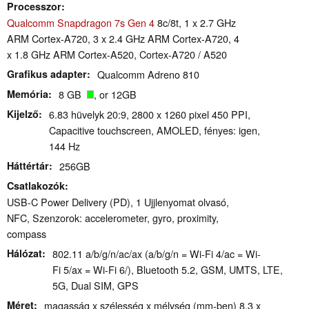
Processzor
Qualcomm Snapdragon 7s Gen 4
8c/8t, 1 x 2.7 GHz
ARM Cortex-A720, 3 x 2.4 GHz ARM Cortex-A720, 4
x 1.8 GHz ARM Cortex-A520, Cortex-A720 / A520
Grafikus adapter
Qualcomm Adreno 810
Memória
8 GB
, or 12GB
Kijelző
6.83 hüvelyk 20:9, 2800 x 1260 pixel 450 PPI,
Capacitive touchscreen, AMOLED, fényes: igen,
144 Hz
Háttértár
256GB
Csatlakozók
USB-C Power Delivery (PD), 1 Ujjlenyomat olvasó,
NFC, Szenzorok: accelerometer, gyro, proximity,
compass
Hálózat
802.11 a/b/g/n/ac/ax (a/b/g/n = Wi-Fi 4/ac = Wi-
Fi 5/ax = Wi-Fi 6/), Bluetooth 5.2, GSM, UMTS, LTE,
5G, Dual SIM, GPS
Méret
magasság x szélesség x mélység (mm-ben) 8.3 x