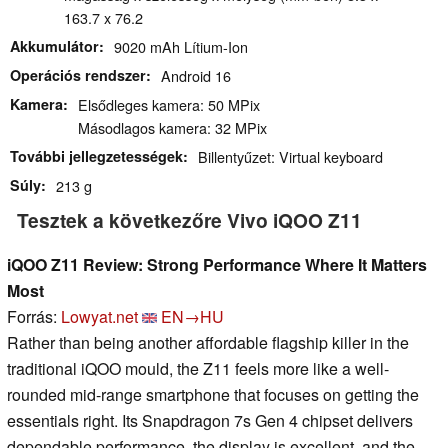
163.7 x 76.2
Akkumulátor
9020 mAh Lítium-Ion
Operációs rendszer
Android 16
Kamera
Elsődleges kamera: 50 MPix
Másodlagos kamera: 32 MPix
További jellegzetességek
Billentyűzet: Virtual keyboard
Súly
213 g
Tesztek a következőre Vivo iQOO Z11
iQOO Z11 Review: Strong Performance Where It Matters
Most
Forrás:
Lowyat.net
EN→HU
Rather than being another affordable flagship killer in the
traditional iQOO mould, the Z11 feels more like a well-
rounded mid-range smartphone that focuses on getting the
essentials right. Its Snapdragon 7s Gen 4 chipset delivers
dependable performance, the display is excellent, and the