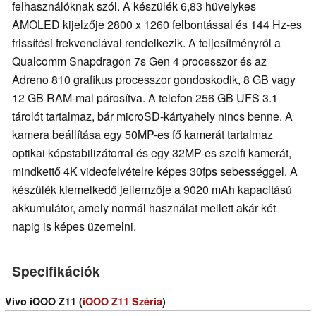
felhasználóknak szól. A készülék 6,83 hüvelykes
AMOLED kijelzője 2800 x 1260 felbontással és 144 Hz-es
frissítési frekvenciával rendelkezik. A teljesítményről a
Qualcomm Snapdragon 7s Gen 4 processzor és az
Adreno 810 grafikus processzor gondoskodik, 8 GB vagy
12 GB RAM-mal párosítva. A telefon 256 GB UFS 3.1
tárolót tartalmaz, bár microSD-kártyahely nincs benne. A
kamera beállítása egy 50MP-es fő kamerát tartalmaz
optikai képstabilizátorral és egy 32MP-es szelfi kamerát,
mindkettő 4K videofelvételre képes 30fps sebességgel. A
készülék kiemelkedő jellemzője a 9020 mAh kapacitású
akkumulátor, amely normál használat mellett akár két
napig is képes üzemelni.
Specifikációk
Vivo iQOO Z11 (
iQOO Z11 Széria
)