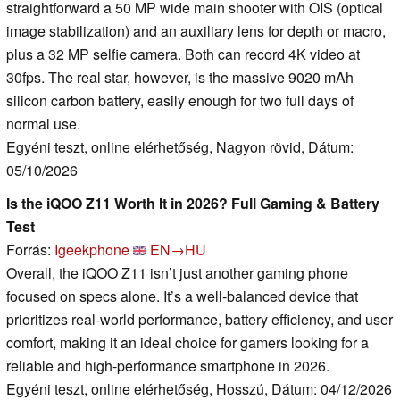
straightforward a 50 MP wide main shooter with OIS (optical
image stabilization) and an auxiliary lens for depth or macro,
plus a 32 MP selfie camera. Both can record 4K video at
30fps. The real star, however, is the massive 9020 mAh
silicon carbon battery, easily enough for two full days of
normal use.
Egyéni teszt, online elérhetőség, Nagyon rövid, Dátum:
05/10/2026
Is the iQOO Z11 Worth It in 2026? Full Gaming & Battery
Test
Forrás:
Igeekphone
EN→HU
Overall, the iQOO Z11 isn’t just another gaming phone
focused on specs alone. It’s a well-balanced device that
prioritizes real-world performance, battery efficiency, and user
comfort, making it an ideal choice for gamers looking for a
reliable and high-performance smartphone in 2026.
Egyéni teszt, online elérhetőség, Hosszú, Dátum: 04/12/2026