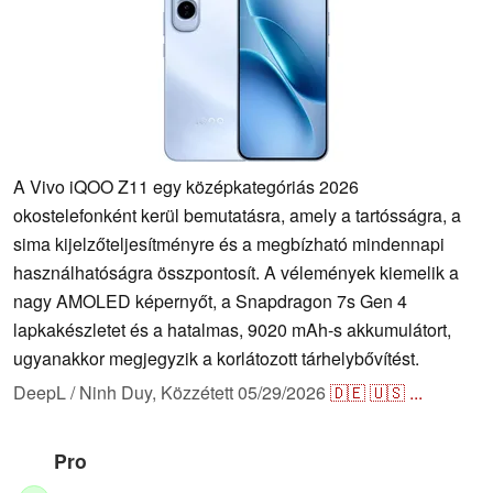
A Vivo iQOO Z11 egy középkategóriás 2026
okostelefonként kerül bemutatásra, amely a tartósságra, a
sima kijelzőteljesítményre és a megbízható mindennapi
használhatóságra összpontosít. A vélemények kiemelik a
nagy AMOLED képernyőt, a Snapdragon 7s Gen 4
lapkakészletet és a hatalmas, 9020 mAh-s akkumulátort,
ugyanakkor megjegyzik a korlátozott tárhelybővítést.
DeepL / Ninh Duy,
Közzétett
05/29/2026
🇩🇪
🇺🇸
...
Pro