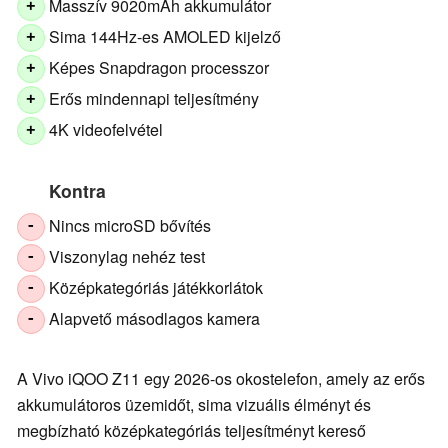
Masszív 9020mAh akkumulátor
+
Sima 144Hz-es AMOLED kijelző
+
Képes Snapdragon processzor
+
Erős mindennapi teljesítmény
+
4K videofelvétel
+
Kontra
Nincs microSD bővítés
-
Viszonylag nehéz test
-
Középkategóriás játékkorlátok
-
Alapvető másodlagos kamera
-
A Vivo iQOO Z11 egy 2026-os okostelefon, amely az erős
akkumulátoros üzemidőt, sima vizuális élményt és
megbízható középkategóriás teljesítményt kereső