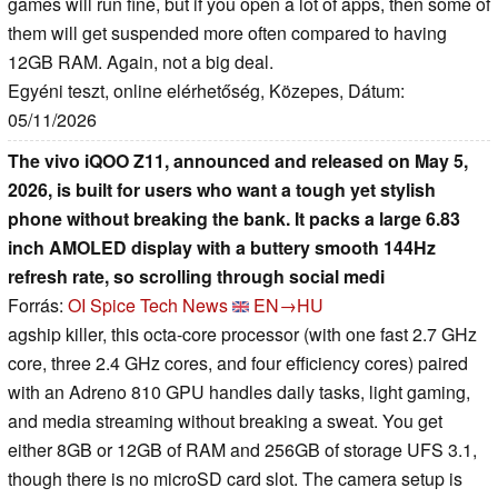
games will run fine, but if you open a lot of apps, then some of
them will get suspended more often compared to having
12GB RAM. Again, not a big deal.
Egyéni teszt, online elérhetőség, Közepes, Dátum:
05/11/2026
The vivo iQOO Z11, announced and released on May 5,
2026, is built for users who want a tough yet stylish
phone without breaking the bank. It packs a large 6.83
inch AMOLED display with a buttery smooth 144Hz
refresh rate, so scrolling through social medi
Forrás:
OI Spice Tech News
EN→HU
agship killer, this octa-core processor (with one fast 2.7 GHz
core, three 2.4 GHz cores, and four efficiency cores) paired
with an Adreno 810 GPU handles daily tasks, light gaming,
and media streaming without breaking a sweat. You get
either 8GB or 12GB of RAM and 256GB of storage UFS 3.1,
though there is no microSD card slot. The camera setup is