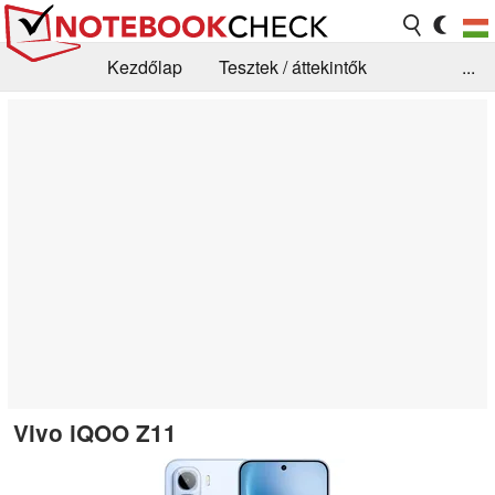
Kezdőlap
Tesztek / áttekintők
...
Hírek
GYIK / Technológia / Benchmarkok
Könyvtár
Kapcsolat
Vivo iQOO Z11