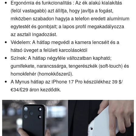
Ergonómia és funkcionalitás : Az ék alakú kialakítás
(felül vastagabb) azt állítja, hogy javítja a fogást,
miközben szabadon hagyja a telefon eredeti alumínium
egytestét és gombjait; a lapos profil megakadályozza
az asztali ingadozást.
Védelem: A hátlap megvédi a kamera lencséit és a
hátsó üveget a felületi karcolásoktól
Színek: A hátlap négyféle változatban kapható;
gumifekete, narancssárga, tengerészkék (soft-touch) és
homokfehér (homokkőszerű).
A Mynus hátlap az iPhone 17 Pro készülékhez 39 $/
€34/£29 áron kezdődik.