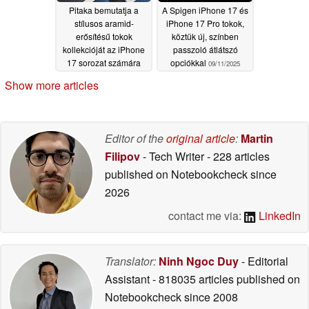
Pitaka bemutatja a
A Spigen iPhone 17 és
stílusos aramid-
iPhone 17 Pro tokok,
erősítésű tokok
köztük új, színben
kollekcióját az iPhone
passzoló átlátszó
17 sorozat számára
opciókkal
09/11/2025
09/12/2025
Show more articles
Editor of the
original article
:
Martin
Filipov
- Tech Writer
- 228 articles
published on Notebookcheck
since
2026
contact me via:
LinkedIn
Translator:
Ninh Ngoc Duy
- Editorial
Assistant
- 818035 articles published on
Notebookcheck
since 2008