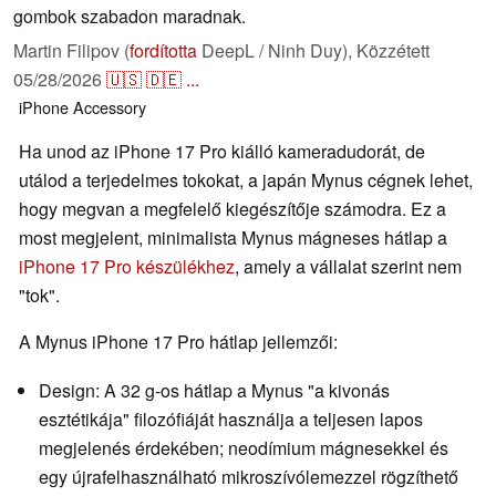
gombok szabadon maradnak.
Martin Filipov (
fordította
DeepL / Ninh Duy),
Közzétett
05/28/2026
🇺🇸
🇩🇪
...
iPhone
Accessory
Ha unod az iPhone 17 Pro kiálló kameradudorát, de
utálod a terjedelmes tokokat, a japán Mynus cégnek lehet,
hogy megvan a megfelelő kiegészítője számodra. Ez a
most megjelent, minimalista Mynus mágneses hátlap a
iPhone 17 Pro készülékhez
, amely a vállalat szerint nem
"tok".
A Mynus iPhone 17 Pro hátlap jellemzői:
Design: A 32 g-os hátlap a Mynus "a kivonás
esztétikája" filozófiáját használja a teljesen lapos
megjelenés érdekében; neodímium mágnesekkel és
egy újrafelhasználható mikroszívólemezzel rögzíthető