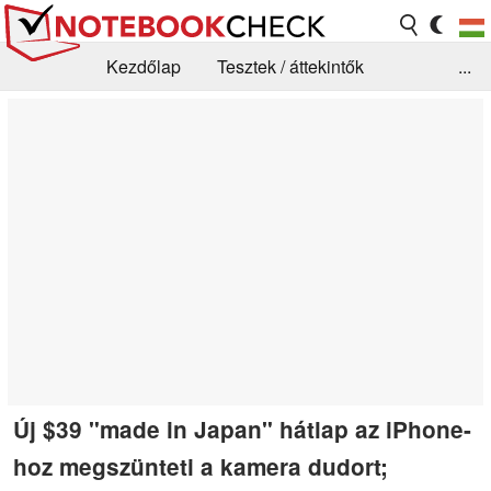
Kezdőlap
Tesztek / áttekintők
...
Hírek
GYIK / Technológia / Benchmarkok
Könyvtár
Kapcsolat
Új $39 "made in Japan" hátlap az iPhone-
hoz megszünteti a kamera dudort;