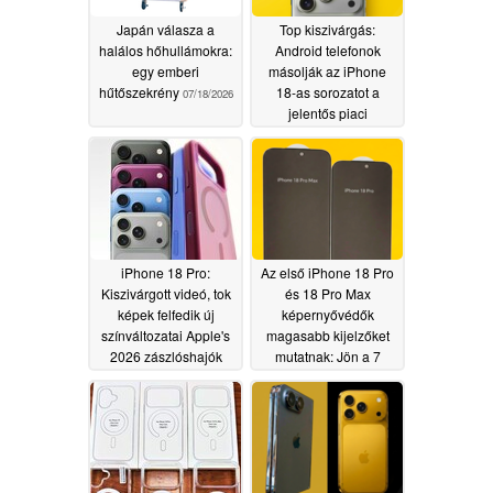
Japán válasza a
Top kiszivárgás:
halálos hőhullámokra:
Android telefonok
egy emberi
másolják az iPhone
hűtőszekrény
18-as sorozatot a
07/18/2026
jelentős piaci
váltásban; a Xiaomi az
első a sorban
05/27/2026
iPhone 18 Pro:
Az első iPhone 18 Pro
Kiszivárgott videó, tok
és 18 Pro Max
képek felfedik új
képernyővédők
színváltozatai Apple's
magasabb kijelzőket
2026 zászlóshajók
mutatnak: Jön a 7
hüvelykes iPhone?
05/25/2026
05/23/2026