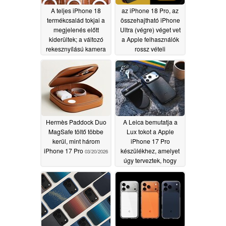
A teljes iPhone 18
az iPhone 18 Pro, az
termékcsalád tokjai a
összehajtható iPhone
megjelenés előtt
Ultra (végre) véget vet
kiderültek; a változó
a Apple felhasználók
rekesznyílású kamera
rossz vételi
vastagabb dizájnt
problémáinak, mondja
eredményezhet
a friss szivárgás
05/23/2026
05/22/2026
Hermès Paddock Duo
A Leica bemutatja a
MagSafe töltő többe
Lux tokot a Apple
kerül, mint három
iPhone 17 Pro
iPhone 17 Pro
készülékhez, amelyet
03/20/2026
úgy terveztek, hogy
tökéletesen
használható legyen a
fényképezőgép
markolatával
02/06/2026