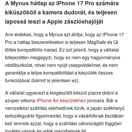
A Mynus hátlap az iPhone 17 Pro számára
kiküszöböli a kamera dudorát, és teljesen
lapossá teszi a Apple zászlóshajóját
Ami érdekes, hogy a Mynus azt állítja, hogy az iPhone 17
Pro a hátlap beszerelésekor is teljesen MagSafe és Qi
töltés kompatibilis marad. Ez azt jelenti, hogy a vállalat
kifejezetten megjegyzi, hogy ez nem egy hagyományos
védőburkolat, mivel nem nyújt cseppvédelmet, és nem
garantálja a teljes kompatibilitást a készülék összes
funkciójával (bármit is jelentsen ez).
A vállalat ugyanezt a kiegészítőt készül piacra dobni a
szuper vékony
iPhone Air készülékhez
júniusra. Bár a
nemzetközi szállítás elérhetőnek tűnik, a japán székhelyű
tartozékgyártó figyelmeztet, hogy a vásárlóknak tisztában
kell lenniük azzal, hogy a szállítási célországtól függően
további vámok és adók merülhetnek fel.