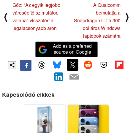
Gőz: "Az egyik legjobb
A Qualcomm
városépítő szimulátor,
bemutatja a
⟨
⟩
valaha" visszatért a
Snapdragon C-t a 300
legalacsonyabb áron
dolláros Windows
laptopok számára
Add as a preferred
source on Google
Kapcsolódó cikkek