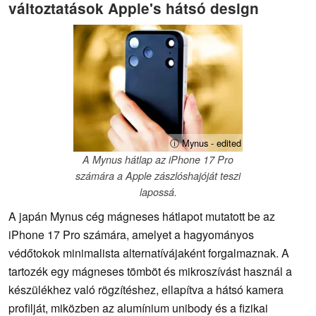
változtatások Apple's hátsó design
ⓘ Mynus - edited
A Mynus hátlap az iPhone 17 Pro
számára a Apple zászlóshajóját teszi
lapossá.
A japán Mynus cég mágneses hátlapot mutatott be az
iPhone 17 Pro számára, amelyet a hagyományos
védőtokok minimalista alternatívájaként forgalmaznak. A
tartozék egy mágneses tömböt és mikroszívást használ a
készülékhez való rögzítéshez, ellapítva a hátsó kamera
profilját, miközben az alumínium unibody és a fizikai