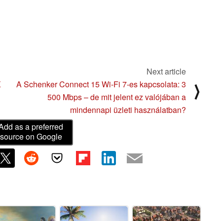
Next article
X
A Schenker Connect 15 Wi-Fi 7-es kapcsolata: 3
⟩
500 Mbps – de mit jelent ez valójában a
mindennapi üzleti használatban?
Add as a preferred
source on Google