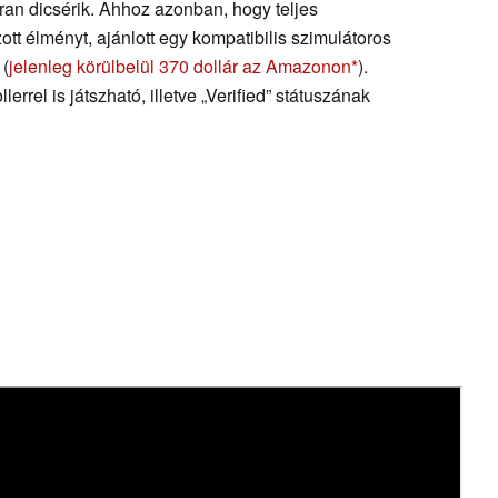
kran dicsérik. Ahhoz azonban, hogy teljes
tt élményt, ajánlott egy kompatibilis szimulátoros
 (
jelenleg körülbelül 370 dollár az Amazonon
).
llerrel is játszható, illetve „Verified” státuszának