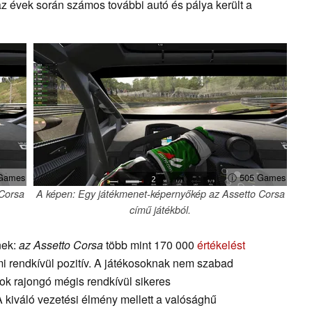
évek során számos további autó és pálya került a
Games
ⓘ 505 Games
 Corsa
A képen: Egy játékmenet-képernyőkép az Assetto Corsa
című játékból.
nek:
az Assetto Corsa
több mint 170 000
értékelést
mi rendkívül pozitív. A játékosoknak nem szabad
ok rajongó mégis rendkívül sikeres
A kiváló vezetési élmény mellett a valósághű