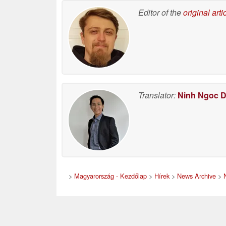
kategóriába tartozik
Editor of the
original arti
06/24/2026
Translator:
Ninh Ngoc 
>
Magyarország - Kezdőlap
>
Hírek
>
News Archive
>