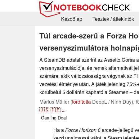
Kezdőlap
Tesztek / áttekintők
Túl arcade-szerű a Forza H
versenyszimulátora holnapig
A SteamDB adatai szerint az Assetto Corsa 
versenyszimulációja, és remek alternatívát j
számára, akik változatosságra vágynak az FH
vezetési élménye után. A játék jelenleg 75%
körülbelül 5 dollárért kapható a Steamen – d
Marius Müller (
fordította
DeepL / Ninh Duy),
K
🇺🇸
🇩🇪
...
Gaming
Deal
Ha a
Forza Horizon 6
arcade-jellegű v
kezd unalmassá válni, a Steam jelenl