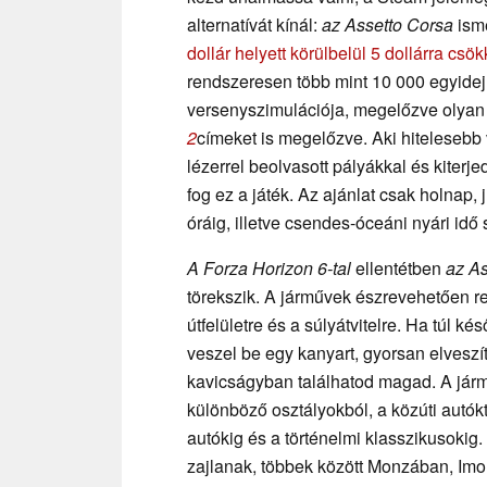
alternatívát kínál:
az Assetto Corsa
ism
dollár helyett körülbelül 5 dollárra csö
rendszeresen több mint 10 000 egyidej
versenyszimulációja, megelőzve olyan 
2
címeket is megelőzve. Aki hitelesebb 
lézerrel beolvasott pályákkal és kiter
fog ez a játék. Az ajánlat csak holnap, 
óráig, illetve csendes-óceáni nyári idő s
A Forza Horizon 6-tal
ellentétben
az As
törekszik. A járművek észrevehetően r
útfelületre és a súlyátvitelre. Ha túl ké
veszel be egy kanyart, gyorsan elvesz
kavicságyban találhatod magad. A jármű
különböző osztályokból, a közúti autók
autókig és a történelmi klasszikusokig
zajlanak, többek között Monzában, Imol