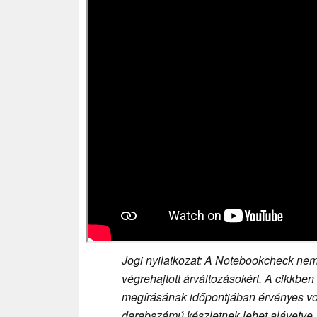
Jogi nyilatkozat: A Notebookcheck nem 
végrehajtott árváltozásokért. A cikkben
megírásának időpontjában érvényes volt
darabszámú készletnek lehet alávetve.