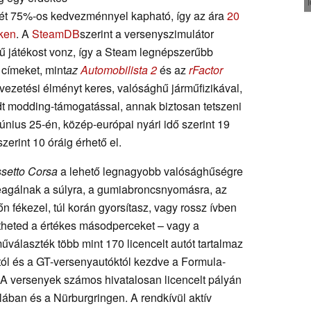
ét 75%-os kedvezménnyel kapható, így az ára
20
kken
. A
SteamDB
szerint a versenyszimulátor
ű játékost vonz, így a Steam legnépszerűbb
címeket, mint
az
Automobilista 2
és az
rFactor
vezetési élményt keres, valósághű járműfizikával,
jedt modding-támogatással, annak biztosan tetszeni
június 25-én, közép-európai nyári idő szerint 19
zerint 10 óráig érhető el.
setto Corsa
a lehető legnagyobb valósághűségre
eagálnak a súlyra, a gumiabroncsnyomásra, az
sőn fékezel, túl korán gyorsítasz, vagy rossz ívben
ítheted a értékes másodperceket – vagy a
választék több mint 170 licencelt autót tartalmaz
tól és a GT-versenyautóktól kezdve a Formula-
. A versenyek számos hivatalosan licencelt pályán
ában és a Nürburgringen. A rendkívül aktív