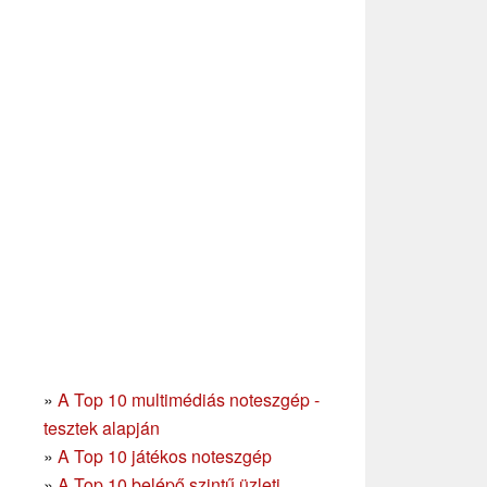
»
A Top 10 multimédiás noteszgép -
tesztek alapján
»
A Top 10 játékos noteszgép
»
A Top 10 belépő szintű üzleti