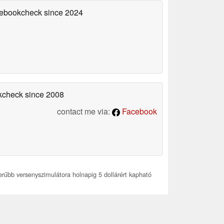
otebookcheck
since 2024
okcheck
since 2008
contact me via:
Facebook
űbb versenyszimulátora holnapig 5 dollárért kapható