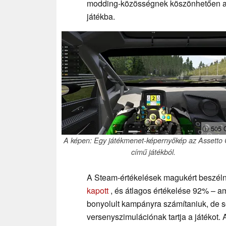
modding-közösségnek köszönhetően az 
játékba.
ⓘ 505 
A képen: Egy játékmenet-képernyőkép az Assetto
című játékból.
A Steam-értékelések magukért beszél
kapott
, és átlagos értékelése 92% – a
bonyolult kampányra számítaniuk, de s
versenyszimulációnak tartja a játékot. 