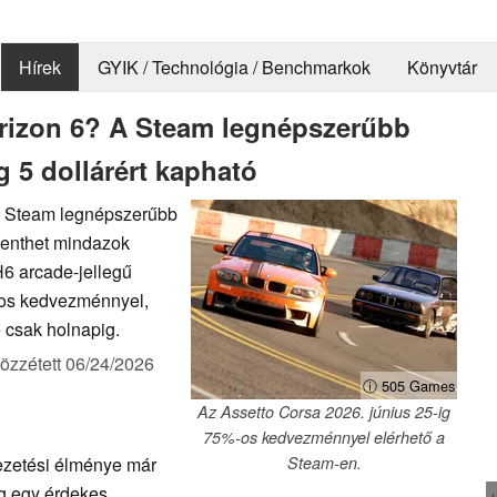
Hírek
GYIK / Technológia / Benchmarkok
Könyvtár
orizon 6? A Steam legnépszerűbb
 5 dollárért kapható
a Steam legnépszerűbb
elenthet mindazok
6 arcade-jellegű
-os kedvezménnyel,
e csak holnapig.
özzétett
06/24/2026
ⓘ 505 Games
Az Assetto Corsa 2026. június 25-ig
75%-os kedvezménnyel elérhető a
ezetési élménye már
Steam-en.
eg egy érdekes