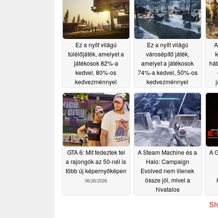
Ez a nyílt világú
Ez a nyílt világú
A
túlélőjáték, amelyet a
városépítő játék,
k
játékosok 82%-a
amelyet a játékosok
háb
kedvel, 80%-os
74%-a kedvel, 50%-os
kedvezménnyel
kedvezménnyel
kapható a Steam-en
kapható a Steam-en
ke
07/03/2026
07/02/2026
GTA 6: Mit fedeztek fel
A Steam Machine és a
A G
a rajongók az 50-nél is
Halo: Campaign
több új képernyőképen
Evolved nem illenek
össze jól, mivel a
06/26/2026
hivatalos
rendszerkövetelmények
Sh
szerint a Steam
Machine az „alacsony”