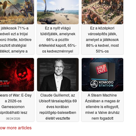
 játékosok 71%-a
Ez a nyílt világú
Ez a középkori
edveli ezt a trójai
túlélőjáték, amelynek
városépítős játék,
orú ihlette, körökre
66%-a pozitív
amelyet a játékosok
osztott stratégiai
értékelést kapott, 65%-
86%-a kedvel, most
játékot, amelyre a
os kedvezménnyel
50%-os
Steam-en 80%-os
kapható a Steam-en
kedvezménnyel
dvezményt kínálnak
kapható a Steam-en
06/30/2026
07/01/2026
06/29/2026
ears of War: E-Day
Claude Guillemot, az
A Steam Machine
a 2026-os
Ubisoft társalapítója 69
Ázsiában a magas ár
Gamescomon
éves korában
ellenére is elfogyott,
kipróbálható lesz
repülőgép-balesetben
mivel a Valve áruház
életét vesztette
nem fogadott
06/24/2026
előrendeléseket
06/24/2026
ow more articles
06/24/2026