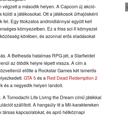
ím végzett a második helyen. A Capcom új akció-
küldi a játékosokat. Ott a játékosok űrhajósként
 fel. Egy titokzatos androidlánnyal együtt kell
enséges környezetben. Ez a friss sci-fi környezet
a közösség körében, és azonnal erős eladásokat
gás. A Bethesda hatalmas RPG-jét, a Starfieldet
enül az ötödik helyre lépett vissza. A cím a
Közvetlenül előtte a Rockstar Games két ismerős
elyezkedett.
GTA 5
és a
Red Dead Redemption 2
dik és a negyedik helyen landolt.
t. A Tomodachi Life Living the Dream című játékkal
ációt szállított. A hangsúly itt a Mii-karaktereken
ek társas kapcsolatokat, és apró hétköznapi