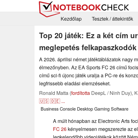
Kezdőlap
Tesztek / áttekintők
Top 20 játék: Ez a két cím ur
meglepetés felkapaszkodók 
A 2026. áprilisi német játéktáblázatok nagy 
élmezőnyben. Az EA Sports FC 26 című focis
című sci-fi újonc játék uralja a PC-re és kon
legfrissebb eladási elemzéseket.
Ronald Matta (
fordította
DeepL / Ninh Duy),
K
🇺🇸
🇩🇪
...
Business
Console
Desktop
Gaming
Software
A múlt hónapban az Electronic Arts foc
FC 26
kényelmesen megszerezte az els
legkelendőbb videojátékok között Ném