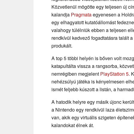
Közvetlenül mögötte egy teljesen új c
kalandja
Pragmata
egyenesen a Holdra 
egy elhagyatott kutatóállomást fedeznek
valahogy túlélniük ebben a teljesen ell
rendkívül kedvező fogadtatásra talált 
produkált.
A top 5 többi helyén is bőven volt moz
katapultálta vissza a rangsorba, közvetl
nemrégiben megjelent
PlayStation 5
. 
nehézsúlyú játéka is kényelmesen elh
ismét feljebb kúszott a listán, a harma
A hatodik helyre egy másik újonc kerül
a Nintendo egy rendkívül laza életszimul
van, akik egy virtuális szigeten építen
kalandokat élnek át.