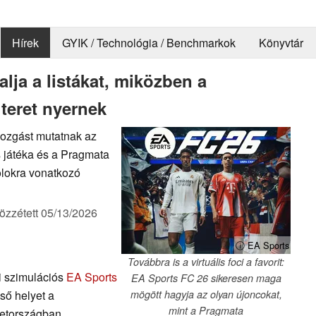
Hírek
GYIK / Technológia / Benchmarkok
Könyvtár
alja a listákat, miközben a
teret nyernek
mozgást mutatnak az
 játéka és a Pragmata
zolokra vonatkozó
özzétett
05/13/2026
ⓘ EA Sports
Továbbra is a virtuális foci a favorit:
i szimulációs
EA Sports
EA Sports FC 26 sikeresen maga
ő helyet a
mögött hagyja az olyan újoncokat,
mint a Pragmata
etországban.