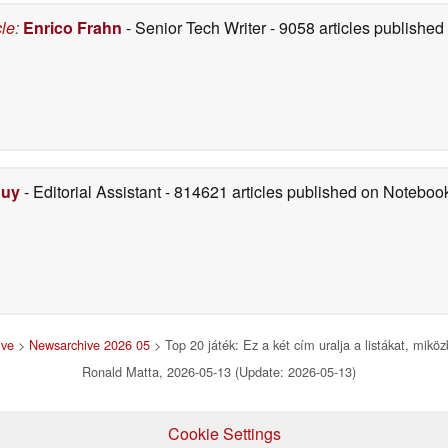
cle
:
Enrico Frahn
- Senior Tech Writer
- 9058 articles publishe
Duy
- Editorial Assistant
- 814621 articles published on Notebo
ive
>
Newsarchive 2026 05
> Top 20 játék: Ez a két cím uralja a listákat, mik
Ronald Matta, 2026-05-13 (Update: 2026-05-13)
Cookie Settings