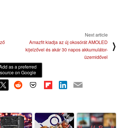
Next article
ező
Amazfit kiadja az új okosórát AMOLED
⟩
kijelzővel és akár 30 napos akkumulátor-
üzemidővel
Add as a preferred
source on Google