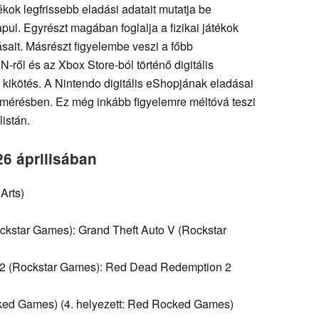
ok legfrissebb eladási adatait mutatja be
l. Egyrészt magában foglalja a fizikai játékok
ait. Másrészt figyelembe veszi a főbb
N-ről és az Xbox Store-ból történő digitális
s kikötés. A Nintendo digitális eShopjának eladásai
lmérésben. Ez még inkább figyelemre méltóvá teszi
listán.
6 áprilisában
Arts)
ockstar Games): Grand Theft Auto V (Rockstar
 2 (Rockstar Games): Red Dead Redemption 2
cked Games) (4. helyezett: Red Rocked Games)