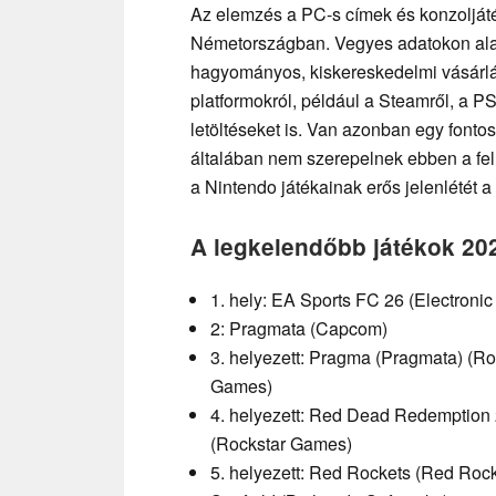
Az elemzés a PC-s címek és konzoljáték
Németországban. Vegyes adatokon alapu
hagyományos, kiskereskedelmi vásárlás
platformokról, például a Steamről, a PS
letöltéseket is. Van azonban egy fonto
általában nem szerepelnek ebben a fe
a Nintendo játékainak erős jelenlétét a 
A legkelendőbb játékok 202
1. hely: EA Sports FC 26 (Electronic 
2: Pragmata (Capcom)
3. helyezett: Pragma (Pragmata) (R
Games)
4. helyezett: Red Dead Redemption
(Rockstar Games)
5. helyezett: Red Rockets (Red Ro