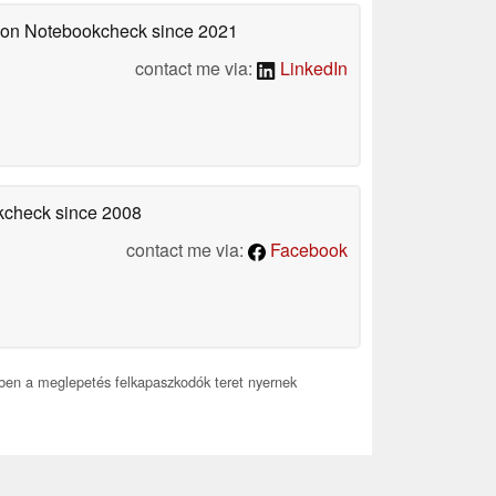
d on Notebookcheck
since 2021
contact me via:
LinkedIn
okcheck
since 2008
contact me via:
Facebook
özben a meglepetés felkapaszkodók teret nyernek