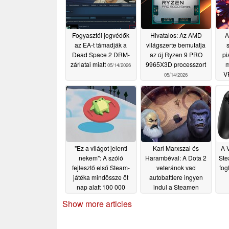
Fogyasztói jogvédők
Hivatalos: Az AMD
A
az EA-t támadják a
világszerte bemutatja
Dead Space 2 DRM-
az új Ryzen 9 PRO
pi
zárlatai miatt
9965X3D processzort
m
05/14/2026
V
05/14/2026
"Ez a világot jelenti
Karl Marxszal és
A 
nekem": A szóló
Harambéval: A Dota 2
Ste
fejlesztő első Steam-
veteránok vad
fog
játéka mindössze öt
autobattlere ingyen
nap alatt 100 000
indul a Steamen
példányban kelt el, és
05/08/2026
Show more articles
a kritikák elsöprően
pozitívak voltak
05/08/2026