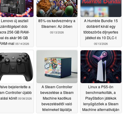
 Lenovo új asztali
85%-os kedvezmény a
A Humble Bundle 15
számítógépet dob
Steamen: Az űrben
dollárért kínál egy
acra 256 GB RAM-
többszörös díjnyertes
05/13/2026
al és akár 96 GB
játékot és 10 DLC-t
RAM-mal
05/14/2026
05/13/2026
Valve bejelentette a
A Steam Controller
Linux a PS5-ön
am Controller újabb
bevezetése a Steam
benchmarkolták, a
lalási körét
Machine kaotikus
PlayStation játékok
05/08/2026
bevezetésétől való
lenyűgözőek a Steam
félelmeket táplálja
Machine alternatíváján
05/06/2026
05/06/2026