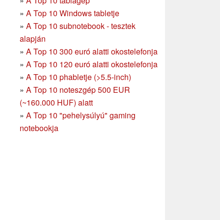
»
A Top 10 táblagép
»
A Top 10 Windows tabletje
»
A Top 10 subnotebook - tesztek
alapján
»
A Top 10 300 euró alatti okostelefonja
»
A Top 10 120 euró alatti okostelefonja
»
A Top 10 phabletje (>5.5-inch)
»
A Top 10 noteszgép 500 EUR
(~160.000 HUF) alatt
»
A Top 10 "pehelysúlyú" gaming
notebookja