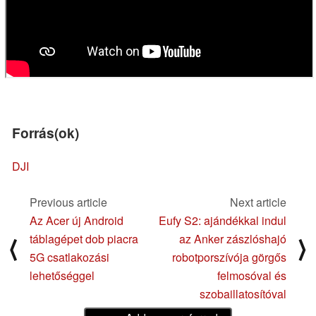
Forrás(ok)
DJI
Previous article
Next article
Az Acer új Android
Eufy S2: ajándékkal indul
táblagépet dob piacra
az Anker zászlóshajó
⟨
⟩
5G csatlakozási
robotporszívója görgős
lehetőséggel
felmosóval és
szobaillatosítóval