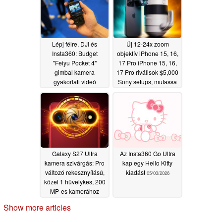
Lépj félre, DJI és
Új 12-24x zoom
Insta360: Budget
objektív iPhone 15, 16,
"Feiyu Pocket 4"
17 Pro iPhone 15, 16,
gimbal kamera
17 Pro riválisok $5,000
gyakorlati videó
Sony setups, mutassa
mutatja az innovatív
fotó és videó minták
designt
05/05/2026
05/05/2026
Galaxy S27 Ultra
Az Insta360 Go Ultra
kamera szivárgás: Pro
kap egy Hello Kitty
változó rekesznyílású,
kiadást
05/03/2026
közel 1 hüvelykes, 200
MP-es kamerához
05/05/2026
Show more articles