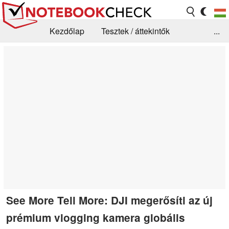
Kezdőlap
Tesztek / áttekintők
...
Hírek
GYIK / Technológia / Benchmarkok
Könyvtár
Kapcsolat
See More Tell More: DJI megerősíti az új
prémium vlogging kamera globális