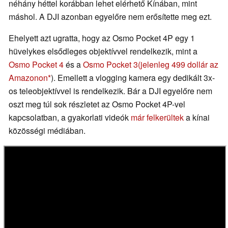
néhány héttel korábban lehet elérhető Kínában, mint
máshol. A DJI azonban egyelőre nem erősítette meg ezt.
Ehelyett azt ugratta, hogy az Osmo Pocket 4P egy 1
hüvelykes elsődleges objektívvel rendelkezik, mint a
Osmo Pocket 4
és a
Osmo Pocket 3
(jelenleg 499 dollár az
Amazonon
). Emellett a vlogging kamera egy dedikált 3x-
os teleobjektívvel is rendelkezik. Bár a DJI egyelőre nem
oszt meg túl sok részletet az Osmo Pocket 4P-vel
kapcsolatban, a gyakorlati videók
már felkerültek
a kínai
közösségi médiában.