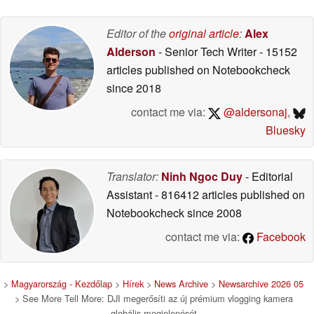
Editor of the
original article
:
Alex
Alderson
- Senior Tech Writer
- 15152
articles published on Notebookcheck
since 2018
contact me via:
@aldersonaj
,
Bluesky
Translator:
Ninh Ngoc Duy
- Editorial
Assistant
- 816412 articles published on
Notebookcheck
since 2008
contact me via:
Facebook
>
Magyarország - Kezdőlap
>
Hírek
>
News Archive
>
Newsarchive 2026 05
> See More Tell More: DJI megerősíti az új prémium vlogging kamera
globális megjelenését