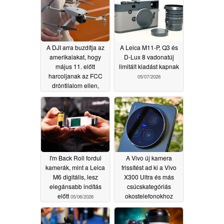
A DJI arra buzdítja az
A Leica M11-P, Q3 és
amerikaiakat, hogy
D-Lux 8 vadonatúj
május 11. előtt
limitált kiadást kapnak
harcoljanak az FCC
05/07/2026
dróntilalom ellen,
miközben figyelmeztet,
hogy az "veszélyes
hátrányban hagyja a
kritikus iparágakat"
05/09/2026
I'm Back Roll fordul
A Vivo új kamera
kamerák, mint a Leica
frissítést ad ki a Vivo
M6 digitális, lesz
X300 Ultra és más
elegánsabb indítás
csúcskategóriás
előtt
okostelefonokhoz
05/06/2026
05/06/2026