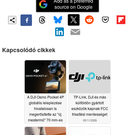
Add as a preferred
source on Google
Kapcsolódó cikkek
A DJI Osmo Pocket 4P
TP-Link, DJI és más
globális leleplezése
külföldön gyártott
hivatalosan is
eszközök kapnak FCC
megerősítette az "új
frissítési mentességet
mestermű" 70 mm-es
05/11/2026
teleobjektív kamerát
05/11/2026