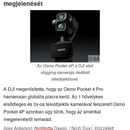
megjelenését
ⓘ DJI
Az Osmo Pocket 4P a DJI első
vlogging kamerája dedikált
teleobjektívvel.
A DJI megerősítette, hogy az Osmo Pocket 4 Pro
hamarosan globális piacra kerül. Az 1 hüvelykes
elsődleges és 3x-os teleobjektív kamerával felszerelt Osmo
Pocket 4P azonban úgy tűnik, hogy az amerikai
megjelenésről lemarad.
Alex Alderson (
fordította
DeepL / Ninh Duy),
Közzétett