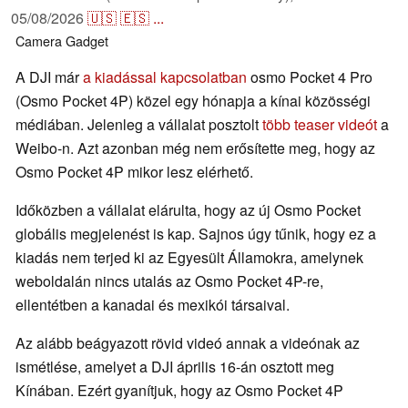
05/08/2026
🇺🇸
🇪🇸
...
Camera
Gadget
A DJI már
a kiadással kapcsolatban
osmo Pocket 4 Pro
(Osmo Pocket 4P) közel egy hónapja a kínai közösségi
médiában. Jelenleg a vállalat posztolt
több teaser videót
a
Weibo-n. Azt azonban még nem erősítette meg, hogy az
Osmo Pocket 4P mikor lesz elérhető.
Időközben a vállalat elárulta, hogy az új Osmo Pocket
globális megjelenést is kap. Sajnos úgy tűnik, hogy ez a
kiadás nem terjed ki az Egyesült Államokra, amelynek
weboldalán nincs utalás az Osmo Pocket 4P-re,
ellentétben a kanadai és mexikói társaival.
Az alább beágyazott rövid videó annak a videónak az
ismétlése, amelyet a DJI április 16-án osztott meg
Kínában. Ezért gyanítjuk, hogy az Osmo Pocket 4P