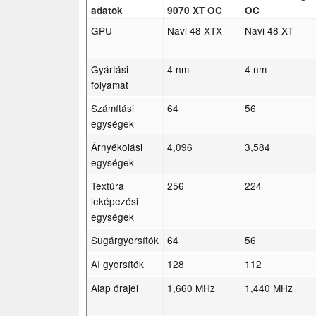
adatok
9070 XT OC
OC
GPU
Navi 48 XTX
Navi 48 XT
Gyártási
4 nm
4 nm
folyamat
Számítási
64
56
egységek
Árnyékolási
4,096
3,584
egységek
Textúra
256
224
leképezési
egységek
Sugárgyorsítók
64
56
AI gyorsítók
128
112
Alap órajel
1,660 MHz
1,440 MHz