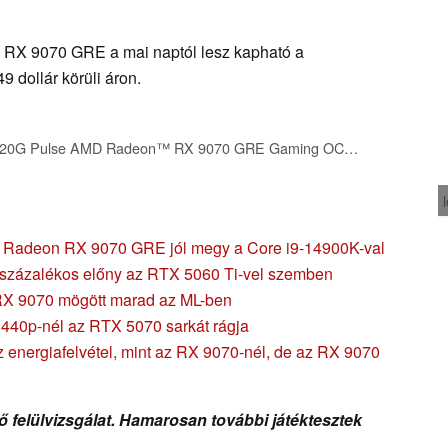
RX 9070 GRE a mai naptól lesz kapható a
9 dollár körüli áron.
Sapphire 11354-01-20G Pulse AMD Radeon™ RX 9070 GRE Gaming OC Graphics Card with 12GB GDDR6, AMD RDNA 4
K: Radeon RX 9070 GRE jól megy a Core i9-14900K-val
20 százalékos előny az RTX 5060 Ti-vel szemben
z RX 9070 mögött marad az ML-ben
1440p-nél az RTX 5070 sarkát rágja
energiafelvétel, mint az RX 9070-nél, de az RX 9070
 felülvizsgálat. Hamarosan további játéktesztek