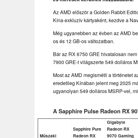
Az AMD először a Golden Rabbit Editi
Kína-exkluzív kártyaként, kezdve a N
Még ugyanebben az évben az AMD bemu
os és 12 GB-os változatban.
Bár az RX 6750 GRE hivatalosan nem k
7900 GRE-t világszerte 549 dolláros 
Most az AMD megismétli a történetet a
eredetileg Kínában jelent meg 2025 máj
ugyanolyan 549 dolláros MSRP-vel, mi
A Sapphire Pulse Radeon RX 9
Gigabyte
Sapphire Pure
Radeon RX
Műszaki
Radeon RX
9070 Gaming