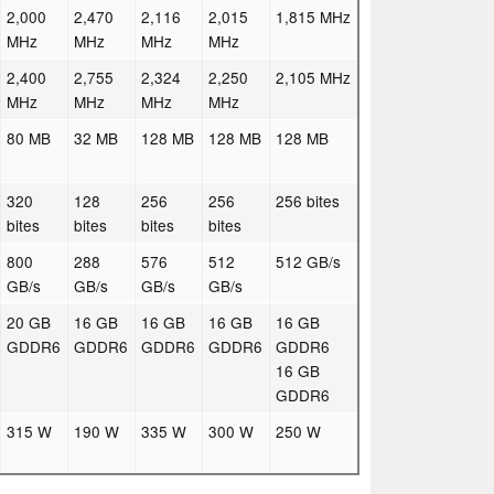
2,000
2,470
2,116
2,015
1,815 MHz
MHz
MHz
MHz
MHz
2,400
2,755
2,324
2,250
2,105 MHz
MHz
MHz
MHz
MHz
80 MB
32 MB
128 MB
128 MB
128 MB
320
128
256
256
256 bites
bites
bites
bites
bites
800
288
576
512
512 GB/s
GB/s
GB/s
GB/s
GB/s
20 GB
16 GB
16 GB
16 GB
16 GB
GDDR6
GDDR6
GDDR6
GDDR6
GDDR6
16 GB
GDDR6
315 W
190 W
335 W
300 W
250 W