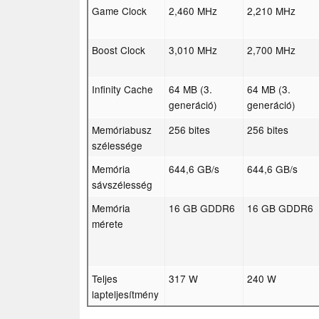
Game Clock
2,460 MHz
2,210 MHz
Boost Clock
3,010 MHz
2,700 MHz
Infinity Cache
64 MB (3.
64 MB (3.
generáció)
generáció)
Memóriabusz
256 bites
256 bites
szélessége
Memória
644,6 GB/s
644,6 GB/s
sávszélesség
Memória
16 GB GDDR6
16 GB GDDR6
mérete
Teljes
317 W
240 W
lapteljesítmény