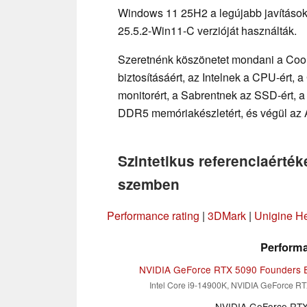
Windows 11 25H2 a legújabb javításokk
25.5.2-Win11-C verzióját használták.
Szeretnénk köszönetet mondani a Cool
biztosításáért, az Intelnek a CPU-ért,
monitorért, a Sabrentnek az SSD-ért, 
DDR5 memóriakészletért, és végül az
Szintetikus referenciaérték
szemben
Performance rating
|
3DMark
|
Unigine H
Performa
NVIDIA GeForce RTX 5090 Founders E
Intel Core i9-14900K, NVIDIA GeForce R
NVIDIA GeForce RT