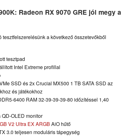
14900K: Radeon RX 9070 GRE jól megy a
 tesztfelszerelésünk a következő összetevőkből
tt tesztpad
ított Intel Extreme profillal
p
NVMe SSD és 2x Crucial MX500 1 TB SATA SSD az
khoz és játékokhoz
DDR5-6400 RAM 32-39-39-39-80 időzítéssel 1,40
s QD-OLED monitor
RGB V2 Ultra EX ARGB
AiO hűtő
X 3.0 teljesen moduláris tápegység