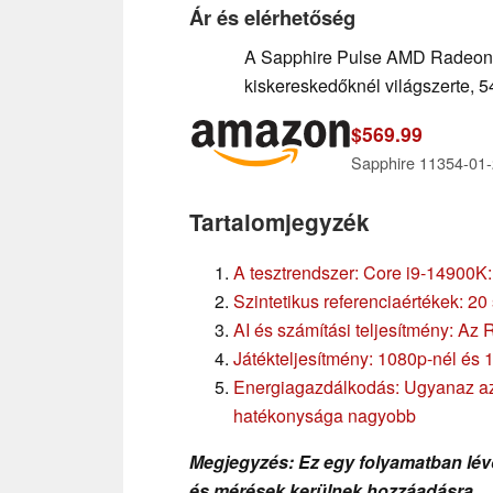
Ár és elérhetőség
A Sapphire Pulse AMD Radeon 
kiskereskedőknél világszerte, 54
$569.99
Tartalomjegyzék
A tesztrendszer: Core i9-14900
Szintetikus referenciaértékek: 
AI és számítási teljesítmény: A
Játékteljesítmény: 1080p-nél és 
Energiagazdálkodás: Ugyanaz az 
hatékonysága nagyobb
Megjegyzés: Ez egy folyamatban lévő
és mérések kerülnek hozzáadásra.