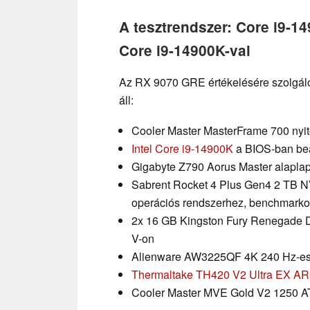
A tesztrendszer: Core i9-
Core i9-14900K-val
Az RX 9070 GRE értékelésére szolgáló
áll:
Cooler Master MasterFrame 700 nyito
Intel Core i9-14900K
a BIOS-ban beáll
Gigabyte Z790 Aorus Master alapla
Sabrent Rocket 4 Plus Gen4 2 TB 
operációs rendszerhez, benchmarko
2x 16 GB Kingston Fury Renegade 
V-on
Alienware AW3225QF 4K 240 Hz-e
Thermaltake TH420 V2 Ultra EX A
Cooler Master MVE Gold V2 1250 AT