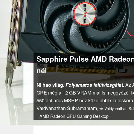
Sapphire Pulse AMD Radeon 
nél
Ni hao világ.
Folyamatos felülvizsgálat.
Az A
GRE még a 12 GB VRAM-mal is meggyőző 1440p
550 dolláros MSRP-hez közelebbi széleskörű 
Vaidyanathan Subramaniam
,
👁
Vaidyanathan S
AMD
Radeon
GPU
Gaming
Desktop