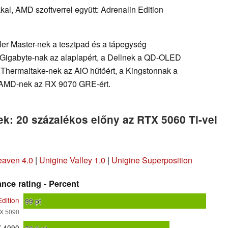
al, AMD szoftverrel együtt: Adrenalin Edition
er Master-nek a tesztpad és a tápegység
 a Gigabyte-nak az alaplapért, a Dellnek a QD-OLED
a Thermaltake-nek az AiO hűtőért, a Kingstonnak a
 AMD-nek az RX 9070 GRE-ért.
ek: 20 százalékos előny az RTX 5060 Ti-vel
eaven 4.0
|
Unigine Valley 1.0
|
Unigine Superposition
nce rating - Percent
dition
99
pt
TX 5090
X 4090