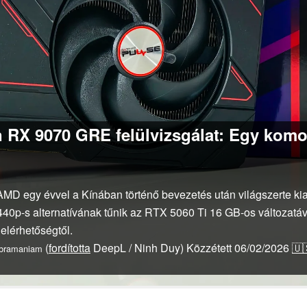
RX 9070 GRE felülvizsgálat: Egy komol
MD egy évvel a Kínában történő bevezetés után világszerte 
-s alternatívának tűnik az RTX 5060 Ti 16 GB-os változatáv
elérhetőségtől.
(
fordította
DeepL / Ninh Duy)
Közzétett
06/02/2026
🇺
ubramaniam