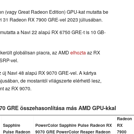
on (vagy Great Radeon Edition) GPU-kat mutatta be
avi 31 Radeon RX 7900 GRE-vel 2023 júliusában.
tatta a Navi 22 alapú RX 6750 GRE-t is 10 GB-
erült globálisan piacra, az AMD
elhozta
az RX
MSRP-vel.
z új Navi 48 alapú RX 9070 GRE-vel. A kártya
usában, de mostantól világszerte elérhető lesz,
nt az RX 9070.
070 GRE összehasonlítása más AMD GPU-kkal
Radeon
Sapphire
PowerColor Sapphire Pulse Radeon RX
RX
Pulse Radeon
9070 GRE PowerColor Reaper Radeon
7900