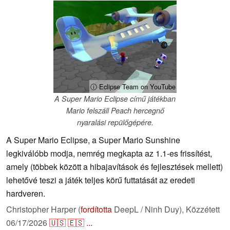
ⓘ Eclipse Team on YouTube
A Super Mario Eclipse című játékban
Mario felszáll Peach hercegnő
nyaralási repülőgépére.
A Super Mario Eclipse, a Super Mario Sunshine
legkiválóbb modja, nemrég megkapta az 1.1-es frissítést,
amely (többek között a hibajavítások és fejlesztések mellett)
lehetővé teszi a játék teljes körű futtatását az eredeti
hardveren.
Christopher Harper (
fordította
DeepL / Ninh Duy),
Közzétett
06/17/2026
🇺🇸
🇪🇸
...