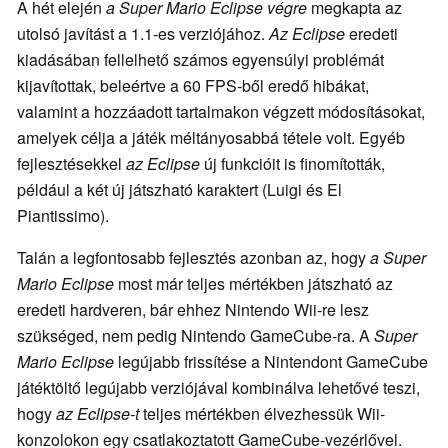
A hét elején
a Super Mario Eclipse végre
megkapta az
utolsó javítást a 1.1-es verziójához.
Az Eclipse
eredeti
kiadásában fellelhető számos egyensúlyi problémát
kijavítottak, beleértve a 60 FPS-ből eredő hibákat,
valamint a hozzáadott tartalmakon végzett módosításokat,
amelyek célja a játék méltányosabbá tétele volt. Egyéb
fejlesztésekkel
az Eclipse
új funkcióit is finomították,
például a két új játszható karaktert (Luigi és El
Piantissimo).
Talán a legfontosabb fejlesztés azonban az, hogy
a Super
Mario Eclipse
most már teljes mértékben játszható az
eredeti hardveren, bár ehhez Nintendo Wii-re lesz
szükséged, nem pedig Nintendo GameCube-ra. A
Super
Mario Eclipse
legújabb frissítése a Nintendont GameCube
játéktöltő legújabb verziójával kombinálva lehetővé teszi,
hogy
az Eclipse-t
teljes mértékben élvezhessük Wii-
konzolokon egy csatlakoztatott GameCube-vezérlővel.