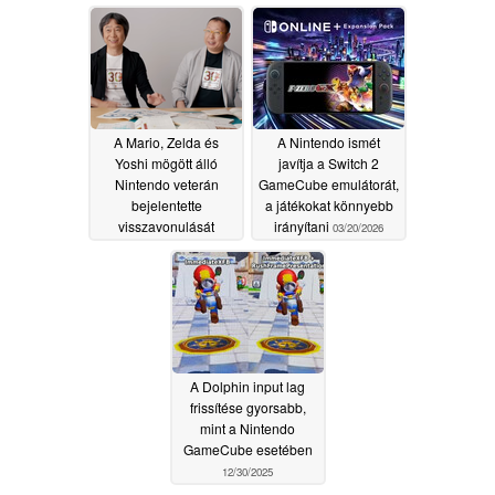
hogy Steam Wallet-
sorban
06/08/2026
egyenleget
szerezzenek
06/18/2026
A Mario, Zelda és
A Nintendo ismét
Yoshi mögött álló
javítja a Switch 2
Nintendo veterán
GameCube emulátorát,
bejelentette
a játékokat könnyebb
visszavonulását
irányítani
03/20/2026
05/11/2026
A Dolphin input lag
frissítése gyorsabb,
mint a Nintendo
GameCube esetében
12/30/2025