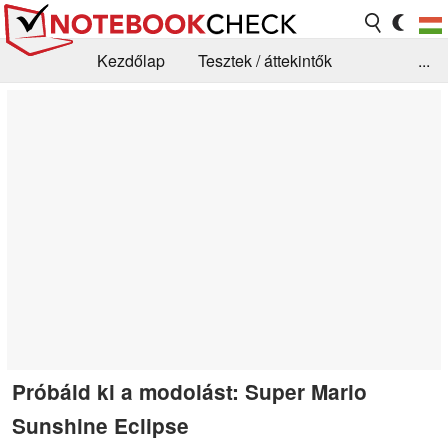
Kezdőlap
Tesztek / áttekintők
...
Hírek
GYIK / Technológia / Benchmarkok
Könyvtár
Kapcsolat
Próbáld ki a modolást: Super Mario
Sunshine Eclipse