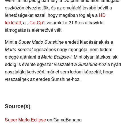
Wii-n, mind pedig bármely, a Dolphin emulátort támogató
eszközön élvezhetjük, és az emuláció tovább bővíti a
lehetőségeket azzal, hogy magában foglalja a
HD
textúráit
, a „
Co-Op”
, valamint a 21:9-es ultrawide
támogatás is elérhetővé vált.
Mint
a Super Mario Sunshine
eredeti kiadásának és a
Mario-sorozat
egészének nagy rajongója, nem tudom
eléggé ajánlani
a Mario Eclipse-t
. Mint olyan játékos, aki
eddig is évente egyszer visszatért
a Sunshine-hoz
a nyári
nosztalgia kedvéért, már el sem tudom képzelni, hogy
visszatérjek az eredeti Sunshine-hoz.
Source(s)
Super Mario Eclipse
on GameBanana