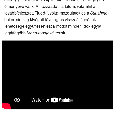
élményévé válik. A hozzáadott tartalom, valamint a
továbbfejlesztett Fludd-fúvóka-mozdulatok és a
Sunshine
-
ból eredetileg kivágott távolugrás visszaállításának
lehetősége együttesen ezt a modot minden idők egyik
legátfogóbb
Mario-modjává
teszik.