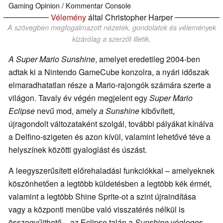
Gaming
Opinion / Kommentar
Console
Vélemény
által Christopher Harper
A szövegben megfogalmazott nézetek, gondolatok és vélemények
kizárólag a szerzőt illetik.
A Super Mario Sunshine
, amelyet eredetileg 2004-ben
adtak ki a Nintendo GameCube konzolra, a nyári időszak
elmaradhatatlan része a Mario-rajongók számára szerte a
világon. Tavaly év végén megjelent egy
Super Mario
Eclipse
nevű mod, amely
a Sunshine
kibővített,
újragondolt változataként szolgál, további pályákat kínálva
a Delfino-szigeten és azon kívül, valamint lehetővé téve a
helyszínek közötti gyaloglást és úszást.
A leegyszerűsített előrehaladási funkciókkal – amelyeknek
köszönhetően a legtöbb küldetésben a legtöbb kék érmét,
valamint a legtöbb Shine Sprite-ot a szint újraindítása
vagy a központi menübe való visszatérés nélkül is
összegyűjthető – az Eclipse talán a
Sunshine
végleges