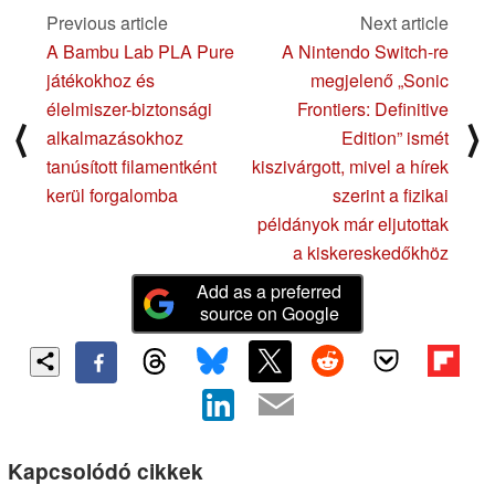
Previous article
Next article
A Bambu Lab PLA Pure
A Nintendo Switch-re
játékokhoz és
megjelenő „Sonic
élelmiszer-biztonsági
Frontiers: Definitive
⟨
⟩
alkalmazásokhoz
Edition” ismét
tanúsított filamentként
kiszivárgott, mivel a hírek
kerül forgalomba
szerint a fizikai
példányok már eljutottak
a kiskereskedőkhöz
Add as a preferred
source on Google
Kapcsolódó cikkek