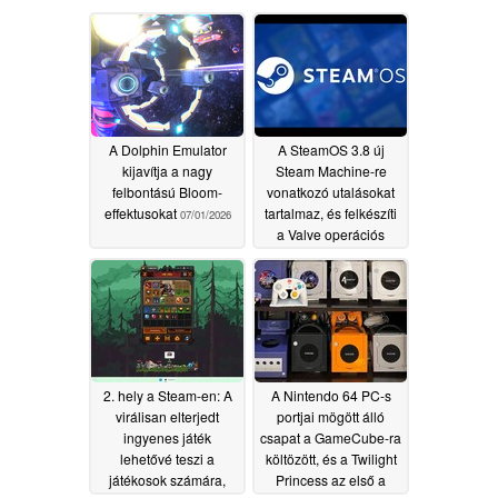
A Dolphin Emulator
A SteamOS 3.8 új
kijavítja a nagy
Steam Machine-re
felbontású Bloom-
vonatkozó utalásokat
effektusokat
tartalmaz, és felkészíti
07/01/2026
a Valve operációs
rendszerét további
hordozható eszközökre
06/18/2026
2. hely a Steam-en: A
A Nintendo 64 PC-s
virálisan elterjedt
portjai mögött álló
ingyenes játék
csapat a GameCube-ra
lehetővé teszi a
költözött, és a Twilight
játékosok számára,
Princess az első a