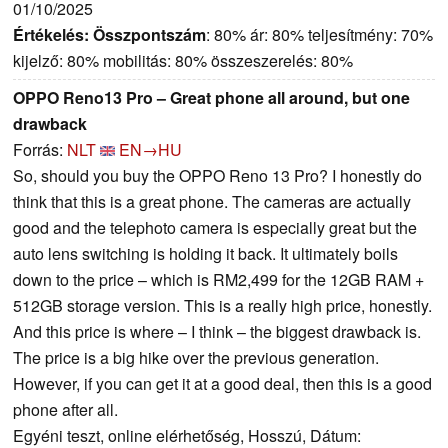
01/10/2025
Értékelés:
Összpontszám
: 80% ár: 80% teljesítmény: 70%
kijelző: 80% mobilitás: 80% összeszerelés: 80%
OPPO Reno13 Pro – Great phone all around, but one
drawback
Forrás:
NLT
EN→HU
So, should you buy the OPPO Reno 13 Pro? I honestly do
think that this is a great phone. The cameras are actually
good and the telephoto camera is especially great but the
auto lens switching is holding it back. It ultimately boils
down to the price – which is RM2,499 for the 12GB RAM +
512GB storage version. This is a really high price, honestly.
And this price is where – I think – the biggest drawback is.
The price is a big hike over the previous generation.
However, if you can get it at a good deal, then this is a good
phone after all.
Egyéni teszt, online elérhetőség, Hosszú, Dátum: