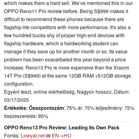
which makes them a hard sell. We’ve mentioned this in our
OPPO Reno11 Pro review before. Being S$999 makes it
difficult to recommend these phones because there are
flagship-lite competitors with more performance. It's also a
few hundred bucks shy of proper high-end devices with
flagship hardware, which a hardworking student can
manage if they save up for another month or so. Its value
problem has been exacerbated this year beyond a price
increase. Reno13 Pro is more expensive than the Xiaomi
14T Pro (S$949) at the same 12GB RAM +512GB storage
configuration.
Egyéni teszt, online elérhetőség, Nagyon hosszú, Dátum:
03/17/2025
Értékelés:
Összpontszám
: 75% ár: 75% teljesítmény: 75%
összeszerelés: 85%
OPPO Reno13 Pro Review: Leading Its Own Pack
Forrás:
Lowyat.net
EN→HU