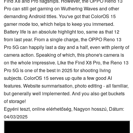
Find X8 and Pro flagships. However, the OPPO Reno 13
Pro can still get gaming on Wuthering Waves and other
demanding Android titles. You've got that ColorOS 15
gamer mode too, which helps to keep you immersed.
Battery life is an absolute highlight too, same as that 12
from last year. From a single charge, the OPPO Reno 13
Pro 5G can happily last a day and a half, even with plenty of
camera action. Speaking of which, this phone's camera is
on the whole impressive. Like the Find X8 Pro, the Reno 13
Pro 5G is one of the best in 2025 for shooting living
subjects. ColorOS 15 serves up quite a few good AI
features. Website summarisation, photo editing - all familiar,
but generally well implemented. And you also get buckets
of storage!
Egyéni teszt, online elérhetőség, Nagyon hosszú, Dátum:
04/03/2025