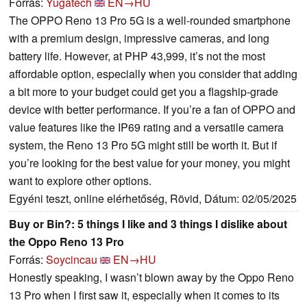
Forrás:
Yugatech
EN→HU
The OPPO Reno 13 Pro 5G is a well-rounded smartphone
with a premium design, impressive cameras, and long
battery life. However, at PHP 43,999, it’s not the most
affordable option, especially when you consider that adding
a bit more to your budget could get you a flagship-grade
device with better performance. If you’re a fan of OPPO and
value features like the IP69 rating and a versatile camera
system, the Reno 13 Pro 5G might still be worth it. But if
you’re looking for the best value for your money, you might
want to explore other options.
Egyéni teszt, online elérhetőség, Rövid, Dátum: 02/05/2025
Buy or Bin?: 5 things I like and 3 things I dislike about
the Oppo Reno 13 Pro
Forrás:
Soycincau
EN→HU
Honestly speaking, I wasn’t blown away by the Oppo Reno
13 Pro when I first saw it, especially when it comes to its