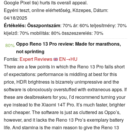
Google Pixel 9a) hurts its overall appeal.
Egyéni teszt, online elérhetőség, Közepes, Dátum:
04/18/2025
Értékelés:
Összpontszám
: 70% ár: 60% teljesítmény: 70%
kijelző: 70% mobilitás: 80% összeszerelés: 70%
Oppo Reno 13 Pro review: Made for marathons,
80%
not sprinting
Forrás:
Expert Reviews
EN→HU
There are a few points in which the Reno 13 Pro falls short
of expectations: performance is middling at best for this
price, HDR brightness is bizarrely unimpressive and the
software is obnoxiously overstuffed with extraneous apps. If
these are dealbreakers for you, I’d recommend turning your
eye instead to the Xiaomi 14T Pro. It’s much faster, brighter
and cheaper. The software is just as cluttered as Oppo’s,
however, and it lacks the Reno 13 Pro’s exemplary battery
life. And stamina is the main reason to give the Reno 13