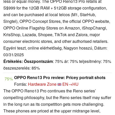
less or equal money. The OPPO Reno13 Pro retails at
S$999 for the 12GB RAM + 512GB storage configuration,
and can be purchased at local telcos (M1, StarHub,
Singtel), OPPO Concept Stores, the official OPPO website,
OPPO Online Flagship Stores on Amazon, iShopChangi,
KrisShop, Lazada, Shopee, TikTok and Zalora, major
consumer electronic stores, and other authorised retailers.
Egyéni teszt, online elérhetőség, Nagyon hosszú, Dátum:
03/31/2025
Értékelés:
Összpontszám
: 75% ár: 75% teljesítmény: 75%
összeszerelés: 85%
OPPO Reno13 Pro review: Pricey portrait shots
75%
Forrás:
Hardware Zone
EN→HU
The OPPO Reno13 Pro continues the Reno series’
compelling philosophy, but the Reno series itself may suffer
in the long run as its competition gets more challenging.
These phones are priced at the upper midrange level,