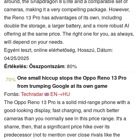
around, the Snapdragon 8 Elite and a comparable set of
cameras, making it a very compelling package. However,
the Reno 13 Pro has advantages of its own, including
double the storage, a larger battery, and a more robust AI
offering at the same price. The right one for you, as always,
will depend on your needs.
Egyéni teszt, online elérhetőség, Hosszú, Dátum:
04/25/2025
Értékelés:
Összpontszám
: 80%
One small hiccup stops the Oppo Reno 13 Pro
70%
from trumping Google at its own game
Forrás:
Techradar
EN→HU
The Oppo Reno 13 Pro is a solid mid-range phone with a
good-looking display, fast charging, and much better
cameras than you normally see in this price range. It's a
shame, then, that a significant price hike over its
predecessor (not to mention over close rivals like the