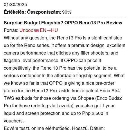
01/30/2025
Értékelés:
Összpontszám
: 90%
Surprise Budget Flagship? OPPO Reno13 Pro Review
Forrás:
Unbox
EN→HU
Without any question, the Reno13 Pro is a significant step
up for the Reno series. It offers a premium design, excellent
camera performance that ditches any filler shooters, and
flagship-level performance. If OPPO can price it
competitively, the Reno 13 Pro has the potential to be a
serious contender in the affordable flagship segment. What
we know so far is that OPPO is giving a nice pre-order
promo for the Reno13 Pro: aside from a pair of Enco Air4
TWS earbuds for those ordering via Shopee (Enco Buds2
Pro for those ordering via Lazada), you also get 1 year
liquid and screen protection and up to Php 2,500 in
vouchers.
Egyéni teszt, online elérhetőség, Hosszú, Dátum: