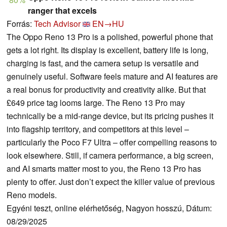
ranger that excels
Forrás:
Tech Advisor
EN→HU
The Oppo Reno 13 Pro is a polished, powerful phone that
gets a lot right. Its display is excellent, battery life is long,
charging is fast, and the camera setup is versatile and
genuinely useful. Software feels mature and AI features are
a real bonus for productivity and creativity alike. But that
£649 price tag looms large. The Reno 13 Pro may
technically be a mid-range device, but its pricing pushes it
into flagship territory, and competitors at this level –
particularly the Poco F7 Ultra – offer compelling reasons to
look elsewhere. Still, if camera performance, a big screen,
and AI smarts matter most to you, the Reno 13 Pro has
plenty to offer. Just don’t expect the killer value of previous
Reno models.
Egyéni teszt, online elérhetőség, Nagyon hosszú, Dátum:
08/29/2025