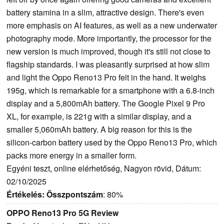
battery stamina in a slim, attractive design. There's even
more emphasis on AI features, as well as a new underwater
photography mode. More importantly, the processor for the
new version is much improved, though it's still not close to
flagship standards. I was pleasantly surprised at how slim
and light the Oppo Reno13 Pro felt in the hand. It weighs
195g, which is remarkable for a smartphone with a 6.8-inch
display and a 5,800mAh battery. The Google Pixel 9 Pro
XL, for example, is 221g with a similar display, and a
smaller 5,060mAh battery. A big reason for this is the
silicon-carbon battery used by the Oppo Reno13 Pro, which
packs more energy in a smaller form.
Egyéni teszt, online elérhetőség, Nagyon rövid, Dátum:
02/10/2025
Értékelés:
Összpontszám
: 80%
OPPO Reno13 Pro 5G Review