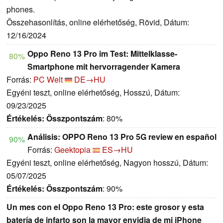
phones.
Összehasonlítás, online elérhetőség, Rövid, Dátum:
12/16/2024
Oppo Reno 13 Pro im Test: Mittelklasse-
80%
Smartphone mit hervorragender Kamera
Forrás:
PC Welt
DE→HU
Egyéni teszt, online elérhetőség, Hosszú, Dátum:
09/23/2025
Értékelés:
Összpontszám
: 80%
Análisis: OPPO Reno 13 Pro 5G review en español
90%
Forrás:
Geektopia
ES→HU
Egyéni teszt, online elérhetőség, Nagyon hosszú, Dátum:
05/07/2025
Értékelés:
Összpontszám
: 90%
Un mes con el Oppo Reno 13 Pro: este grosor y esta
batería de infarto son la mayor envidia de mi iPhone