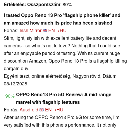
Értékelés:
Összpontszám
: 80%
I tested Oppo Reno 13 Pro 'flagship phone killer' and
am amazed how much its price has been slashed
Forrás:
Irish Mirror
EN→HU
Slim, light, stylish with excellent battery life and decent
cameras - so what’s not to love? Nothing that I could see
after an enjoyable period of testing. With its current huge
discount on Amazon, Oppo Reno 13 Pro is a flagship killing
bargain buy.
Egyéni teszt, online elérhetőség, Nagyon rövid, Dátum:
08/13/2025
OPPO Reno13 Pro 5G Review: A mid-range
90%
marvel with flagship features
Forrás:
Ausdroid
EN→HU
After using the OPPO Reno13 Pro 5G for some time, I’m
very satisfied with this phone’s performance. It not only