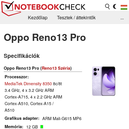
Kezdőlap
Tesztek / áttekintők
...
Hírek
GYIK / Technológia / Benchmarkok
Oppo Reno13 Pro
Könyvtár
Kapcsolat
Specifikációk
Oppo Reno13 Pro (
Reno13 Széria
)
Processzor
MediaTek Dimensity 8350
8c/8t
3.4 GHz, 4 x 3.2 GHz ARM
Cortex-A715, 4 x 2.2 GHz ARM
Cortex-A510, Cortex-A15 /
A510
Grafikus adapter
ARM Mali-G615 MP6
Memória
12 GB