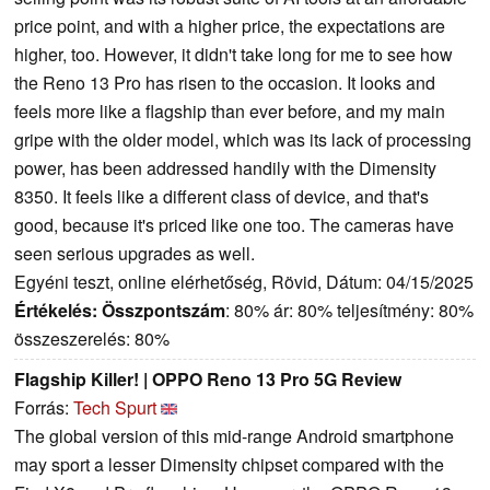
price point, and with a higher price, the expectations are
higher, too. However, it didn't take long for me to see how
the Reno 13 Pro has risen to the occasion. It looks and
feels more like a flagship than ever before, and my main
gripe with the older model, which was its lack of processing
power, has been addressed handily with the Dimensity
8350. It feels like a different class of device, and that's
good, because it's priced like one too. The cameras have
seen serious upgrades as well.
Egyéni teszt, online elérhetőség, Rövid, Dátum: 04/15/2025
Értékelés:
Összpontszám
: 80% ár: 80% teljesítmény: 80%
összeszerelés: 80%
Flagship Killer! | OPPO Reno 13 Pro 5G Review
Forrás:
Tech Spurt
The global version of this mid-range Android smartphone
may sport a lesser Dimensity chipset compared with the