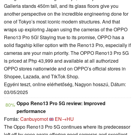
Galleria stands 450m tall, and its glass floors give you
another perspective on the incredible engineering done for
one of Tokyo’s most iconic modern structures. And that
wraps up exploring Japan using the cameras of the OPPO
Reno13 Pro 5G! Staying true to its promise, OPPO has a
solid flagship killer option with the Reno13 Pro, especially if
cameras are your main priority. The OPPO Reno13 Pro 5G
is priced at Php 43,999 and available at all authorized
OPPO stores nationwide and on OPPO’s official stores in
Shopee, Lazada, and TikTok Shop.
Egyéni teszt, online elérhetőség, Nagyon hosszú, Dátum:
03/05/2025
Oppo Reno13 Pro 5G review: Improved
80%
performance
Forrás:
Canbuyornot
EN→HU
The Oppo Reno13 Pro 5G continues where its predecessor
left off by once again offering good cameras and excellent