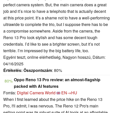
perfect camera system. But, the main camera does a great
job and it’s nice to have a telephoto that is actually decent
at this price point. It’s a shame not to have a well-performing
ultrawide to complete the trio, but I suppose there has to be
a compromise somewhere. Aside from the camera, the
Reno 13 Pro look stylish and has some decent tough
credentials. I’d like to see a brighter screen, but it’s not
terrible. I’m impressed by the big battery life, too.
Egyéni teszt, online elérhetőség, Nagyon hosszú, Dátum:
04/16/2025
Értékelés:
Összpontszám
: 80%
Oppo Reno 13 Pro review: an almost-flagship
80%
packed with AI features
Forrás:
Digital Camera World
EN→HU
When I first learned about the price hike on the Reno 13
Pro, I'll admit, I was nervous. The Reno 12 Pro's main
selling point was its robust suite of AI tools at an affordable