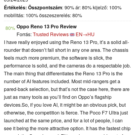
Értékelés:
Összpontszám
: 90% ár: 80% kijelző: 100%
mobilitás: 100% összeszerelés: 80%
Oppo Reno 13 Pro Review
80%
Forrás:
Trusted Reviews
EN→HU
I have really enjoyed using the Reno 13 Pro, it’s a solid all-
rounder that doesn’t fall short in any one area. The chassis
feels much more premium, the software is slick, the
performance is solid, and the cameras do a respectable job.
The main thing that differentiates the Reno 13 Pro is the
number of AI features included. Most mid-rangers get a
pared-back selection, but that’s not the case here, there are
just as many tools as you’ll find on Oppo’s flagship
devices.So, if you love AI, it might be an obvious pick, but
otherwise, the competition is fierce. The Poco F7 Ultra just
launched at the same price, and for a lot of people, I can
see it being the more attractive option. It has the fastest chip