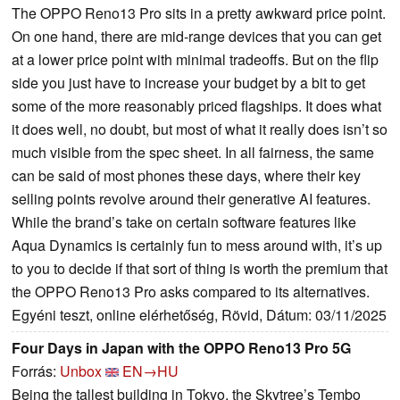
The OPPO Reno13 Pro sits in a pretty awkward price point.
On one hand, there are mid-range devices that you can get
at a lower price point with minimal tradeoffs. But on the flip
side you just have to increase your budget by a bit to get
some of the more reasonably priced flagships. It does what
it does well, no doubt, but most of what it really does isn’t so
much visible from the spec sheet. In all fairness, the same
can be said of most phones these days, where their key
selling points revolve around their generative AI features.
While the brand’s take on certain software features like
Aqua Dynamics is certainly fun to mess around with, it’s up
to you to decide if that sort of thing is worth the premium that
the OPPO Reno13 Pro asks compared to its alternatives.
Egyéni teszt, online elérhetőség, Rövid, Dátum: 03/11/2025
Four Days in Japan with the OPPO Reno13 Pro 5G
Forrás:
Unbox
EN→HU
Being the tallest building in Tokyo, the Skytree’s Tembo