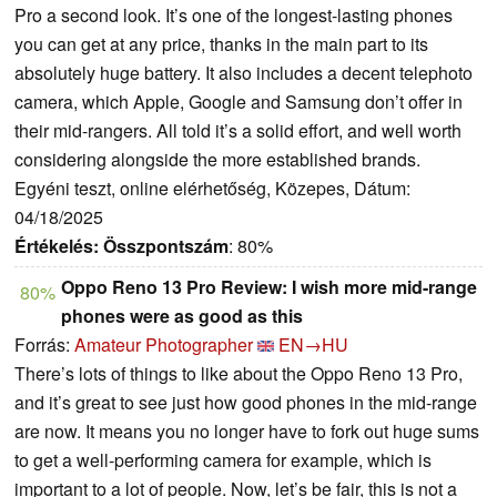
Pro a second look. It’s one of the longest-lasting phones
you can get at any price, thanks in the main part to its
absolutely huge battery. It also includes a decent telephoto
camera, which Apple, Google and Samsung don’t offer in
their mid-rangers. All told it’s a solid effort, and well worth
considering alongside the more established brands.
Egyéni teszt, online elérhetőség, Közepes, Dátum:
04/18/2025
Értékelés:
Összpontszám
: 80%
Oppo Reno 13 Pro Review: I wish more mid-range
80%
phones were as good as this
Forrás:
Amateur Photographer
EN→HU
There’s lots of things to like about the Oppo Reno 13 Pro,
and it’s great to see just how good phones in the mid-range
are now. It means you no longer have to fork out huge sums
to get a well-performing camera for example, which is
important to a lot of people. Now, let’s be fair, this is not a