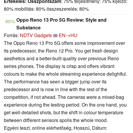
Értékelés:
Összpontszám
: 75% teljesítmény: 75% kijelző:
80% mobilitás: 80% összeszerelés: 80%
Oppo Reno 13 Pro 5G Review: Style and
80%
Substance
Forrás:
NDTV Gadgets
EN→HU
The Oppo Reno 13 Pro 5G offers some improvement over
its predecessor, the Reno 12 Pro. You get fresh design
aesthetics and a better-built quality over previous Reno
series phones. The display is crisp and offers vibrant
colours to make the whole streaming experience delightful.
The performance has seen a bigger jump over its
predecessor and is now in line with the rest of the
competition, if not ahead. The cameras were a mixed-bag
experience during the testing period. On the one hand, you
get well-detailed shots, but the shift in colour temperature
between different sensors spoils the whole mood.
Egyéni teszt, online elérhetőség, Hosszú, Dátum: