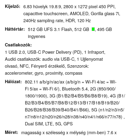
Kijelző
6.83 hüvelyk 19.8:9, 2800 x 1272 pixel 450 PPI,
capacitive touchscreen, AMOLED, Gorilla glass 7i,
240Hz sampling rate, HDR, 120 Hz
Háttértár
512 GB UFS 3.1 Flash, 512 GB
, 495 GB
ingyenes
Csatlakozók
1 USB 2.0, USB-C Power Delivery (PD), 1 Infraport,
Audió csatlakozók: audio via USB-C, 1 Ujjlenyomat
olvasó, NFC, Fényerő érzékelő, Szenzorok:
accelerometer, gyro, proximity, compass
Hálózat
802.11 a/b/g/n/ac/ax (a/b/g/n = Wi-Fi 4/ac = Wi-
Fi 5/ax = Wi-Fi 6/), Bluetooth 5.4, 2G (850/​900/​
1800/​1900), 3G (B1/​B2/​B4/​B5/​B6/​B8/​B19), 4G (B1/​
B2/​B3/​B4/​B5/​B7/​B8/​B12/​B13/​B17/​B18/​B19/​B20/​
B26/​B28/​B38/​B39/​B40/​B41/​B66), 5G (n1/​n2/​n3/​n5/​
n7/​n8/​n12/​n20/​n26/​n28/​n38/​n40/​n41/​n66/​n77/​n78) ,
Dual SIM, LTE, 5G, GPS
Méret
magasság x szélesség x mélység (mm-ben) 7.6 x