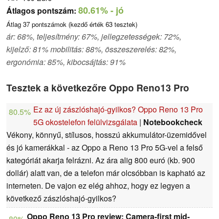
80.61%
- jó
Átlagos pontszám:
Átlag
37
pontszámok (kezdő érték
63
tesztek)
ár: 68%, teljesítmény: 67%, jellegzetességek: 72%,
kijelző: 81% mobilitás: 88%, összeszerelés: 82%,
ergonómia: 85%, kibocsájtás: 91%
Tesztek a következőre Oppo Reno13 Pro
Ez az új zászlóshajó-gyilkos? Oppo Reno 13 Pro
80.5%
5G okostelefon felülvizsgálata
|
Notebookcheck
Vékony, könnyű, stílusos, hosszú akkumulátor-üzemidővel
és jó kamerákkal - az Oppo a Reno 13 Pro 5G-vel a felső
kategóriát akarja felrázni. Az ára alig 800 euró (kb. 900
dollár) alatt van, de a telefon már olcsóbban is kapható az
interneten. De vajon ez elég ahhoz, hogy ez legyen a
következő zászlóshajó-gyilkos?
Oppo Reno 13 Pro review: Camera-first mid-
80%