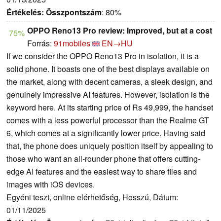
Értékelés:
Összpontszám
: 80%
OPPO Reno13 Pro review: Improved, but at a cost
75%
Forrás:
91mobiles
EN→HU
If we consider the OPPO Reno13 Pro in isolation, it is a
solid phone. It boasts one of the best displays available on
the market, along with decent cameras, a sleek design, and
genuinely impressive AI features. However, isolation is the
keyword here. At its starting price of Rs 49,999, the handset
comes with a less powerful processor than the Realme GT
6, which comes at a significantly lower price. Having said
that, the phone does uniquely position itself by appealing to
those who want an all-rounder phone that offers cutting-
edge AI features and the easiest way to share files and
images with iOS devices.
Egyéni teszt, online elérhetőség, Hosszú, Dátum:
01/11/2025