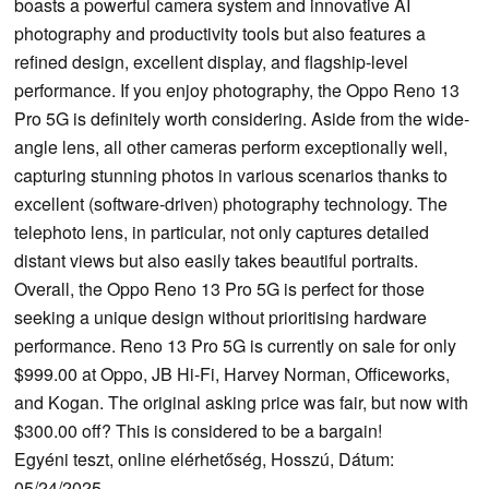
boasts a powerful camera system and innovative AI
photography and productivity tools but also features a
refined design, excellent display, and flagship-level
performance. If you enjoy photography, the Oppo Reno 13
Pro 5G is definitely worth considering. Aside from the wide-
angle lens, all other cameras perform exceptionally well,
capturing stunning photos in various scenarios thanks to
excellent (software-driven) photography technology. The
telephoto lens, in particular, not only captures detailed
distant views but also easily takes beautiful portraits.
Overall, the Oppo Reno 13 Pro 5G is perfect for those
seeking a unique design without prioritising hardware
performance. Reno 13 Pro 5G is currently on sale for only
$999.00 at Oppo, JB Hi-Fi, Harvey Norman, Officeworks,
and Kogan. The original asking price was fair, but now with
$300.00 off? This is considered to be a bargain!
Egyéni teszt, online elérhetőség, Hosszú, Dátum:
05/24/2025