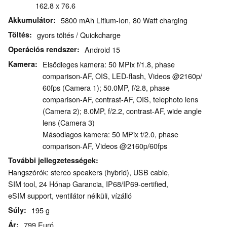
162.8 x 76.6
Akkumulátor
5800 mAh Lítium-Ion, 80 Watt charging
Töltés
gyors töltés / Quickcharge
Operációs rendszer
Android 15
Kamera
Elsődleges kamera: 50 MPix f/​1.8, phase
comparison-AF, OIS, LED-flash, Videos @2160p/​
60fps (Camera 1); 50.0MP, f/​2.8, phase
comparison-AF, contrast-AF, OIS, telephoto lens
(Camera 2); 8.0MP, f/​2.2, contrast-AF, wide angle
lens (Camera 3)
Másodlagos kamera: 50 MPix f/​2.0, phase
comparison-AF, Videos @2160p/​60fps
További jellegzetességek
Hangszórók: stereo speakers (hybrid), USB cable,
SIM tool, 24 Hónap Garancia, IP68/​IP69-certified,
eSIM support, ventilátor nélküli, vízálló
Súly
195 g
Ár
799 Euró