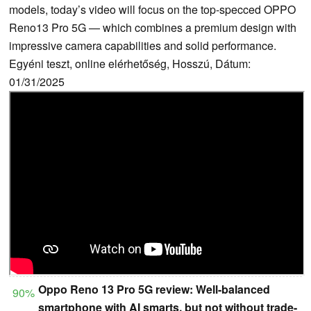
models, today’s video will focus on the top-specced OPPO
Reno13 Pro 5G — which combines a premium design with
impressive camera capabilities and solid performance.
Egyéni teszt, online elérhetőség, Hosszú, Dátum:
01/31/2025
Oppo Reno 13 Pro 5G review: Well-balanced
90%
smartphone with AI smarts, but not without trade-