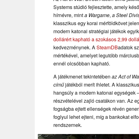
Systems stúdió fejlesztette, amely későb
hírnévre, mint
a Wargame
,
a Steel Divi
klasszikus egy korai mérföldkövet jelen
modern katonai stratégiai játékok egyi
dollárért kapható a szokásos 2,99 dollá
kedvezménynek. A
SteamDB
adatok s
mértékével, amelyet legutóbb márciusba
ennél olcsóbban kapható.
A játékmenet tekintetében
az Act of Wa
című
játékból merít ihletet. A klasszik
hangsúly a modern katonai egységek – 
részvételével zajló csatákon van. Az e
fogságba ejtett ellenségek révén generá
foglyul lehet ejteni, míg a bankokat elfo
rendszernek.