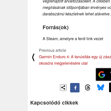
végrehajtott árváltozásokért. A cikkben
megírásának időpontjában érvényes volt
darabszámú készletnek lehet alávetve.
Forrás(ok)
A Steam, amelyre a fenti link vezet
Previous article
⟨
Garmin Enduro 4: A tanúsítás egy új zás
okosóra megjelenésére utal
Kapcsolódó cikkek