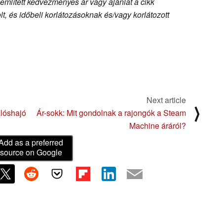
 említett kedvezményes ár vagy ajánlat a cikk
, és időbeli korlátozásoknak és/vagy korlátozott
Next article
⟩
zlóshajó
Ár-sokk: Mit gondolnak a rajongók a Steam
Machine áráról?
Add as a preferred
source on Google