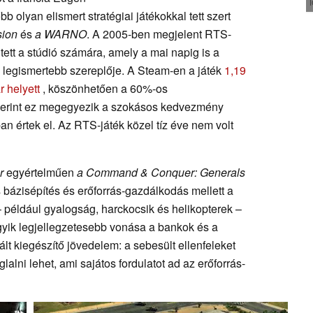
b olyan elismert stratégiai játékokkal tett szert
sion
és
a WARNO
. A 2005-ben megjelent RTS-
tett a stúdió számára, amely a mai napig is a
k legismertebb szereplője. A Steam-en a játék
1,19
r helyett
, köszönhetően a 60%-os
zerint ez megegyezik a szokásos kedvezmény
n értek el. Az RTS-játék közel tíz éve nem volt
r
egyértelműen
a Command & Conquer: Generals
us bázisépítés és erőforrás-gazdálkodás mellett a
például gyalogság, harckocsik és helikopterek –
gyik legjellegzetesebb vonása a bankok és a
lt kiegészítő jövedelem: a sebesült ellenfeleket
glalni lehet, ami sajátos fordulatot ad az erőforrás-