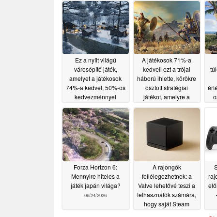
Ez a nyílt világú
A játékosok 71%-a
városépítő játék,
kedveli ezt a trójai
tú
amelyet a játékosok
háború ihlette, körökre
74%-a kedvel, 50%-os
osztott stratégiai
ért
kedvezménnyel
játékot, amelyre a
o
kapható a Steam-en
Steam-en 80%-os
k
kedvezményt kínálnak
07/02/2026
07/01/2026
Forza Horizon 6:
A rajongók
S
Mennyire hiteles a
fellélegezhetnek: a
raj
játék japán világa?
Valve lehetővé teszi a
elő
felhasználók számára,
06/24/2026
hogy saját Steam
Machine-t állítsanak