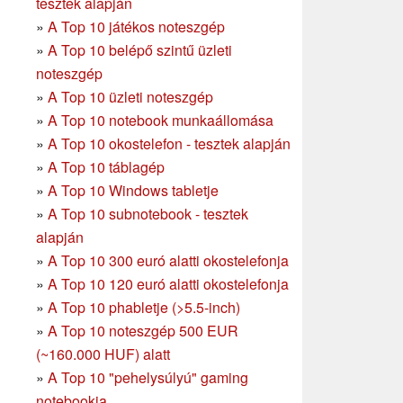
tesztek alapján
»
A Top 10 játékos noteszgép
»
A Top 10 belépő szintű üzleti
noteszgép
»
A Top 10 üzleti noteszgép
»
A Top 10 notebook munkaállomása
»
A Top 10 okostelefon - tesztek alapján
»
A Top 10 táblagép
»
A Top 10 Windows tabletje
»
A Top 10 subnotebook - tesztek
alapján
»
A Top 10 300 euró alatti okostelefonja
»
A Top 10 120 euró alatti okostelefonja
»
A Top 10 phabletje (>5.5-inch)
»
A Top 10 noteszgép 500 EUR
(~160.000 HUF) alatt
»
A Top 10 "pehelysúlyú" gaming
notebookja