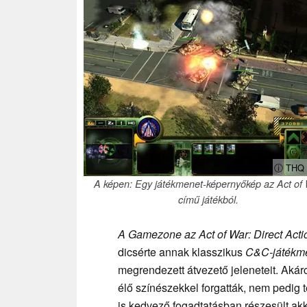
ⓘ THQ 
A képen: Egy játékmenet-képernyőkép az Act of
című játékból.
A Gamezone
az Act of War: Direct Acti
dicsérte annak klasszikus
C&C-játékm
megrendezett átvezető jeleneteit. Aká
élő színészekkel forgatták, nem pedig 
is kedvező fogadtatásban részesült akko