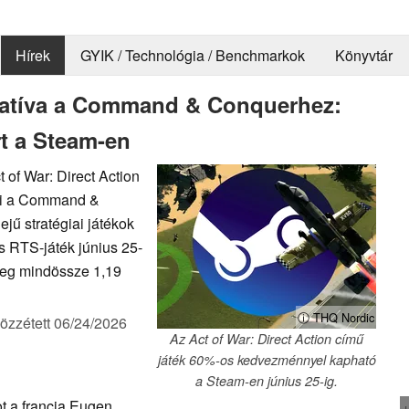
Hírek
GYIK / Technológia / Benchmarkok
Könyvtár
rnatíva a Command & Conquerhez:
rt a Steam-en
 of War: Direct Action
tni a Command &
ejű stratégiai játékok
s RTS-játék június 25-
leg mindössze 1,19
ⓘ THQ Nordic
özzétett
06/24/2026
Az Act of War: Direct Action című
játék 60%-os kedvezménnyel kapható
a Steam-en június 25-ig.
t a francia Eugen