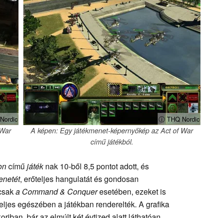
Nordic
ⓘ THQ Nordic
 War
A képen: Egy játékmenet-képernyőkép az Act of War
című játékból.
on
című
játék
nak 10-ből 8,5 pontot adott, és
enetét
, erőteljes hangulatát és gondosan
rcsak
a Command & Conquer
esetében, ezeket is
teljes egészében a játékban renderelték. A grafika
riban, bár az elmúlt két évtized alatt láthatóan