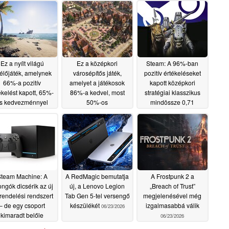
Ez a nyílt világú
Ez a középkori
Steam: A 96%-ban
lélőjáték, amelynek
városépítős játék,
pozitív értékeléseket
66%-a pozitív
amelyet a játékosok
kapott középkori
ékelést kapott, 65%-
86%-a kedvel, most
stratégiai klasszikus
s kedvezménnyel
50%-os
mindössze 0,71
apható a Steam-en
kedvezménnyel
dollárba kerül
06/24/2026
kapható a Steam-en
06/30/2026
06/29/2026
team Machine: A
A RedMagic bemutatja
A Frostpunk 2 a
ongók dicsérik az új
új, a Lenovo Legion
„Breach of Trust”
rendelési rendszert
Tab Gen 5-tel versengő
megjelenésével még
– de egy csoport
készülékét
izgalmasabbá válik
06/23/2026
kimaradt belőle
06/23/2026
06/23/2026