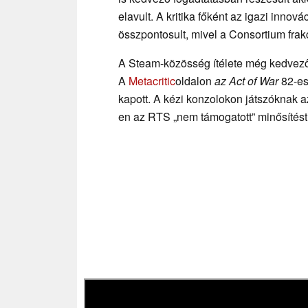
elavult. A kritika főként az igazi inn
összpontosult, mivel a Consortium frak
A Steam-közösség ítélete még kedvező
A
Metacritic
oldalon
az Act of War
82-es 
kapott. A kézi konzolokon játszóknak 
en az RTS „nem támogatott” minősítést 