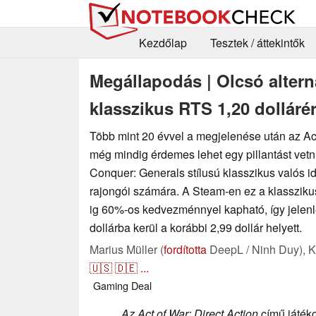
Kezdőlap
Tesztek / áttekintők
Megállapodás | Olcsó alte
klasszikus RTS 1,20 dolláré
Több mint 20 évvel a megjelenése után az Act
még mindig érdemes lehet egy pillantást ve
Conquer: Generals stílusú klasszikus valós id
rajongói számára. A Steam-en ez a klassziku
ig 60%-os kedvezménnyel kapható, így jelen
dollárba kerül a korábbi 2,99 dollár helyett.
Marius Müller (
fordította
DeepL / Ninh Duy),
K
🇺🇸
🇩🇪
...
Gaming
Deal
Az Act of War: Direct Action
című játéko