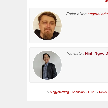
Sh
össze
06/23/2026
Editor of the
original arti
Translator:
Ninh Ngoc 
>
Magyarország - Kezdőlap
>
Hírek
>
News 