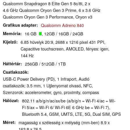
Qualcomm Snapdragon 8 Elite Gen 5 8c/8t, 2 x
4.6 GHz Qualcomm Oryon Gen 3 Prime, 6 x 3.6 GHz
Qualcomm Oryon Gen 3 Performance, Oryon v3
Grafikus adapter
Qualcomm Adreno 840
Memória
16 GB
, 12GB / 16GB / 24GB
Kijelző
6.85 hüvelyk 20:9, 2688 x 1216 pixel 431 PPI,
Capacitive touchscreen, AMOLED, fényes: igen,
144 Hz
Háttértár
256GB / 512GB / 1TB
Csatlakozók
USB-C Power Delivery (PD), 1 Infraport, Audió
csatlakozók: 3.5 mm, 1 Ujjlenyomat olvasó, NFC,
Szenzorok: accelerometer, gyro, proximity, compass
Hálózat
802.11 a/​b/​g/​n/​ac/​ax/​be (a/b/g/n = Wi-Fi 4/ac = Wi-
Fi 5/ax = Wi-Fi 6/ Wi-Fi 6E 6 GHz be = Wi-Fi 7),
Bluetooth 5.4, GSM, UMTS, LTE, 5G, Dual SIM, GPS
Méret
magasság x szélesség x mélység (mm-ben) 8.9 x
163.8 x 76.5