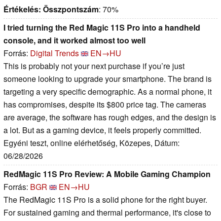
Értékelés:
Összpontszám
: 70%
I tried turning the Red Magic 11S Pro into a handheld
console, and it worked almost too well
Forrás:
Digital Trends
EN→HU
This is probably not your next purchase if you’re just
someone looking to upgrade your smartphone. The brand is
targeting a very specific demographic. As a normal phone, it
has compromises, despite its $800 price tag. The cameras
are average, the software has rough edges, and the design is
a lot. But as a gaming device, it feels properly committed.
Egyéni teszt, online elérhetőség, Közepes, Dátum:
06/28/2026
RedMagic 11S Pro Review: A Mobile Gaming Champion
Forrás:
BGR
EN→HU
The RedMagic 11S Pro is a solid phone for the right buyer.
For sustained gaming and thermal performance, it's close to