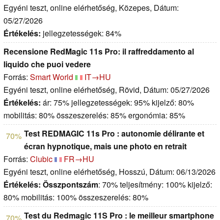
Egyéni teszt, online elérhetőség, Közepes, Dátum:
05/27/2026
Értékelés:
jellegzetességek: 84%
Recensione RedMagic 11s Pro: il raffreddamento al
liquido che puoi vedere
Forrás:
Smart World
IT→HU
Egyéni teszt, online elérhetőség, Rövid, Dátum: 05/27/2026
Értékelés:
ár: 75% jellegzetességek: 95% kijelző: 80%
mobilitás: 80% összeszerelés: 85% ergonómia: 85%
Test REDMAGIC 11s Pro : autonomie délirante et
70%
écran hypnotique, mais une photo en retrait
Forrás:
Clubic
FR→HU
Egyéni teszt, online elérhetőség, Hosszú, Dátum: 06/13/2026
Értékelés:
Összpontszám
: 70% teljesítmény: 100% kijelző:
80% mobilitás: 100% összeszerelés: 80%
Test du Redmagic 11S Pro : le meilleur smartphone
70%