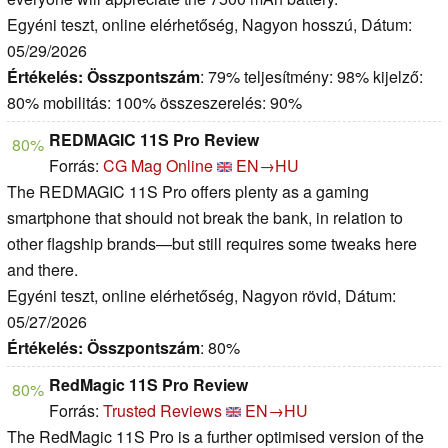
Egyéni teszt, online elérhetőség, Nagyon hosszú, Dátum:
05/29/2026
Értékelés:
Összpontszám
: 79% teljesítmény: 98% kijelző:
80% mobilitás: 100% összeszerelés: 90%
REDMAGIC 11S Pro Review
80%
Forrás:
CG Mag Online
EN→HU
The REDMAGIC 11S Pro offers plenty as a gaming
smartphone that should not break the bank, in relation to
other flagship brands—but still requires some tweaks here
and there.
Egyéni teszt, online elérhetőség, Nagyon rövid, Dátum:
05/27/2026
Értékelés:
Összpontszám
: 80%
RedMagic 11S Pro Review
80%
Forrás:
Trusted Reviews
EN→HU
The RedMagic 11S Pro is a further optimised version of the