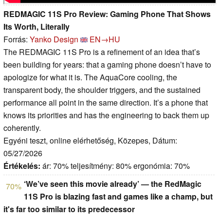
REDMAGIC 11S Pro Review: Gaming Phone That Shows
Its Worth, Literally
Forrás:
Yanko Design
EN→HU
The REDMAGIC 11S Pro is a refinement of an idea that’s
been building for years: that a gaming phone doesn’t have to
apologize for what it is. The AquaCore cooling, the
transparent body, the shoulder triggers, and the sustained
performance all point in the same direction. It’s a phone that
knows its priorities and has the engineering to back them up
coherently.
Egyéni teszt, online elérhetőség, Közepes, Dátum:
05/27/2026
Értékelés:
ár: 70% teljesítmény: 80% ergonómia: 70%
‘We’ve seen this movie already’ — the RedMagic
70%
11S Pro is blazing fast and games like a champ, but
it's far too similar to its predecessor