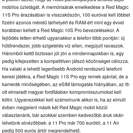
mobilos üzletágát. A memóriaárak emelkedése a Red Magic
11S Pro árazásában is visszaköszön, 100 euróval kell többet
fizetni azonos méretű tárhelyért és RAM-ért mint egy évvel
korábban kellett a Red Magic 10S Pro bevezetésekor. A
fejlődés tetten érhető ugyanakkor a telefon több pontján: új
hűtőrendszer, jobb szigetelés víz ellen, megújult ravaszok.
Háromból kettő biztosan jól jön a mindennapokban is, egy
pedig kifejezetten a kompetitíven játszó közönséget célozza.
Ha valaki a lehető legerősebb Android rendszerű telefont
keresi játékra, a Red Magic 11S Pro egy remek ajánlat, de a
kamerák minőségében, az eSIM támogatás hiányában, az itt-
ott elmaradt magyar fordításban kompromisszumokat kell
kötni. Ugyanezekkel kell számolnunk akkor is, ha az elmúlt
évben megjelent másik két Red Magic mobil közül
választanánk, bár azokkal szemben kedvezőbb áruk okán
lehetünk elnézőbbek: a 11 Pro már 700 eurótól, a 11 Air
pedig 500 eurós ártól megrendelhető.