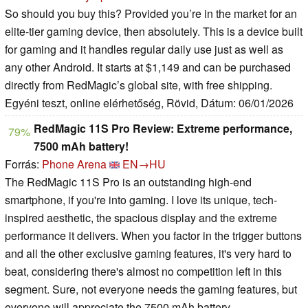
So should you buy this? Provided you’re in the market for an
elite-tier gaming device, then absolutely. This is a device built
for gaming and it handles regular daily use just as well as
any other Android. It starts at $1,149 and can be purchased
directly from RedMagic’s global site, with free shipping.
Egyéni teszt, online elérhetőség, Rövid, Dátum: 06/01/2026
RedMagic 11S Pro Review: Extreme performance,
79%
7500 mAh battery!
Forrás:
Phone Arena
EN→HU
The RedMagic 11S Pro is an outstanding high-end
smartphone, if you're into gaming. I love its unique, tech-
inspired aesthetic, the spacious display and the extreme
performance it delivers. When you factor in the trigger buttons
and all the other exclusive gaming features, it's very hard to
beat, considering there's almost no competition left in this
segment. Sure, not everyone needs the gaming features, but
everyone will appreciate the 7500 mAh battery.