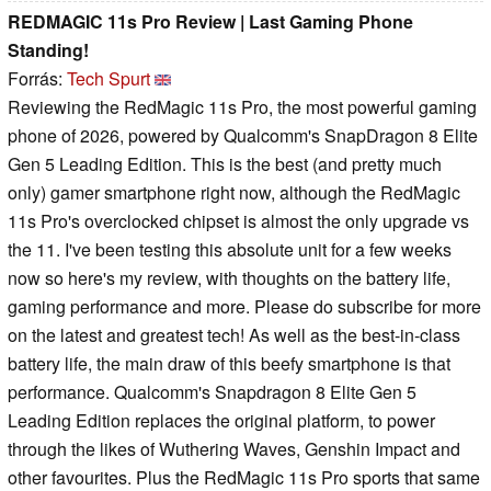
REDMAGIC 11s Pro Review | Last Gaming Phone
Standing!
Forrás:
Tech Spurt
Reviewing the RedMagic 11s Pro, the most powerful gaming
phone of 2026, powered by Qualcomm's SnapDragon 8 Elite
Gen 5 Leading Edition. This is the best (and pretty much
only) gamer smartphone right now, although the RedMagic
11s Pro's overclocked chipset is almost the only upgrade vs
the 11. I've been testing this absolute unit for a few weeks
now so here's my review, with thoughts on the battery life,
gaming performance and more. Please do subscribe for more
on the latest and greatest tech! As well as the best-in-class
battery life, the main draw of this beefy smartphone is that
performance. Qualcomm's Snapdragon 8 Elite Gen 5
Leading Edition replaces the original platform, to power
through the likes of Wuthering Waves, Genshin Impact and
other favourites. Plus the RedMagic 11s Pro sports that same