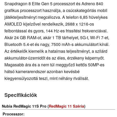
Snapdragon 8 Elite Gen 5 processzort és Adreno 840
grafikus processzort használja, a csúcskategóriás mobil
játékteljesítményt megcélozva. A telefon 6,85 hüvelykes
AMOLED kijelzővel rendelkezik, 2688 x 1216-os
felbontással és gyors, 144 Hz-es frissítési frekvenciával.
Akár 24 GB RAM-ot, akár 1 TB tárhelyet, 5G-t, Wi-Fi 7-et,
Bluetooth 5.4-et és nagy, 7500 mAh-s akkumulátort kínál.
Az értékelők kiemelik a hatalmas teljesítményt, a szilárd
akkumulátor-üzemidőt és az éles, érzékeny képernyőt.
Magasabb ára és a nem túl meggyőző kettős 50MP-es
hátsó kamerarendszer azonban kevésbé
kiegyensúlyozottá teszi, mint néhány riválisát.
Specifikációk
Nubia RedMagic 11S Pro (
RedMagic 11 Széria
)
Processzor