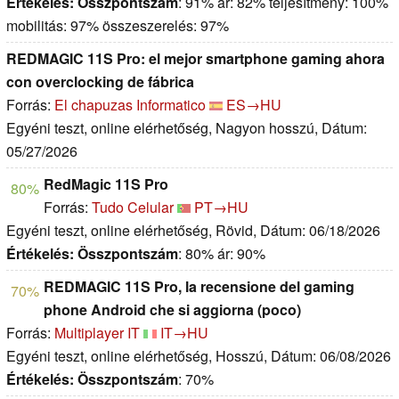
Értékelés:
Összpontszám
: 91% ár: 82% teljesítmény: 100%
mobilitás: 97% összeszerelés: 97%
REDMAGIC 11S Pro: el mejor smartphone gaming ahora
con overclocking de fábrica
Forrás:
El chapuzas Informatico
ES→HU
Egyéni teszt, online elérhetőség, Nagyon hosszú, Dátum:
05/27/2026
RedMagic 11S Pro
80%
Forrás:
Tudo Celular
PT→HU
Egyéni teszt, online elérhetőség, Rövid, Dátum: 06/18/2026
Értékelés:
Összpontszám
: 80% ár: 90%
REDMAGIC 11S Pro, la recensione del gaming
70%
phone Android che si aggiorna (poco)
Forrás:
Multiplayer IT
IT→HU
Egyéni teszt, online elérhetőség, Hosszú, Dátum: 06/08/2026
Értékelés:
Összpontszám
: 70%