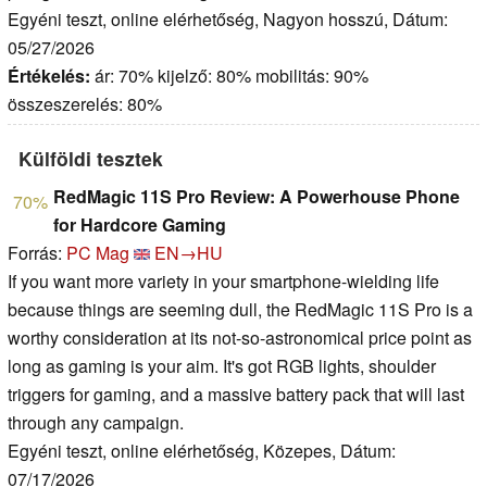
Egyéni teszt, online elérhetőség, Nagyon hosszú, Dátum:
05/27/2026
Értékelés:
ár: 70% kijelző: 80% mobilitás: 90%
összeszerelés: 80%
Külföldi tesztek
RedMagic 11S Pro Review: A Powerhouse Phone
70%
for Hardcore Gaming
Forrás:
PC Mag
EN→HU
If you want more variety in your smartphone-wielding life
because things are seeming dull, the RedMagic 11S Pro is a
worthy consideration at its not-so-astronomical price point as
long as gaming is your aim. It's got RGB lights, shoulder
triggers for gaming, and a massive battery pack that will last
through any campaign.
Egyéni teszt, online elérhetőség, Közepes, Dátum:
07/17/2026