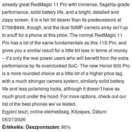
already great RedMagic 11 Pro with immense, flagship-grade
performance, solid battery life, and a bright, detailed and
zippy screen. It is a fair bit dearer than its predecessors at
£709/$849, though, and the dual 50MP camera array isn’t up
to snuff for a phone at this price. The normal RedMagic 11
Pro has a lot of the same fundamentals as this 11S Pro, and
gives you a similar result for a little bit less in terms of money
– it’s only the real power users who will benefit from the extra
performance by its overclocked SoC. The new Honor 600 Pro
is a more rounded choice at a little bit of a higher price tag,
with a much stronger camera system, similarly solid battery
life and less polarising looks, although it doesn’t have as
much grunt under the hood. For more options, check out our
list of the best phones we’ve tested.
Egyéni teszt, online elérhetőség, Közepes, Dátum:
05/27/2026
Értékelés:
Összpontszám
: 80%