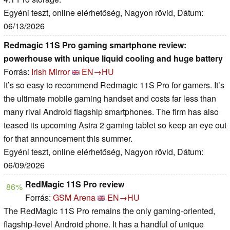
Egyéni teszt, online elérhetőség, Nagyon rövid, Dátum:
06/13/2026
Redmagic 11S Pro gaming smartphone review:
powerhouse with unique liquid cooling and huge battery
Forrás:
Irish Mirror
EN→HU
It’s so easy to recommend Redmagic 11S Pro for gamers. It’s
the ultimate mobile gaming handset and costs far less than
many rival Android flagship smartphones. The firm has also
teased its upcoming Astra 2 gaming tablet so keep an eye out
for that announcement this summer.
Egyéni teszt, online elérhetőség, Nagyon rövid, Dátum:
06/09/2026
RedMagic 11S Pro review
86%
Forrás:
GSM Arena
EN→HU
The RedMagic 11S Pro remains the only gaming-oriented,
flagship-level Android phone. It has a handful of unique