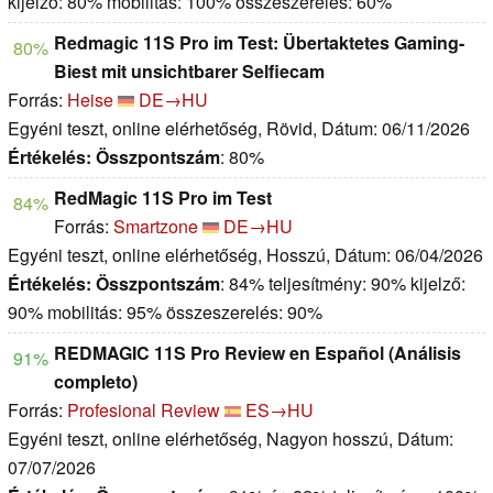
kijelző: 80% mobilitás: 100% összeszerelés: 60%
Redmagic 11S Pro im Test: Übertaktetes Gaming-
80%
Biest mit unsichtbarer Selfiecam
Forrás:
Heise
DE→HU
Egyéni teszt, online elérhetőség, Rövid, Dátum: 06/11/2026
Értékelés:
Összpontszám
: 80%
RedMagic 11S Pro im Test
84%
Forrás:
Smartzone
DE→HU
Egyéni teszt, online elérhetőség, Hosszú, Dátum: 06/04/2026
Értékelés:
Összpontszám
: 84% teljesítmény: 90% kijelző:
90% mobilitás: 95% összeszerelés: 90%
REDMAGIC 11S Pro Review en Español (Análisis
91%
completo)
Forrás:
Profesional Review
ES→HU
Egyéni teszt, online elérhetőség, Nagyon hosszú, Dátum:
07/07/2026