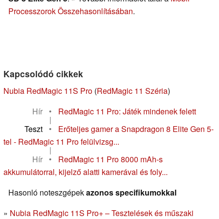
Processzorok Összehasonlításában
.
Kapcsolódó cikkek
Nubia RedMagic 11S Pro
(
RedMagic 11 Széria
)
Hír
•
RedMagic 11 Pro: Játék mindenek felett
|
Teszt
•
Erőteljes gamer a Snapdragon 8 Elite Gen 5-
tel - RedMagic 11 Pro felülvizsg...
|
Hír
•
RedMagic 11 Pro 8000 mAh-s
akkumulátorral, kijelző alatti kamerával és foly...
Hasonló noteszgépek
azonos specifikumokkal
Nubia RedMagic 11S Pro+ – Tesztelések és műszaki