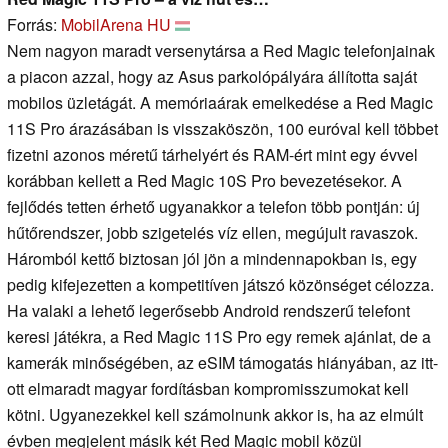
Forrás:
MobilArena HU
Nem nagyon maradt versenytársa a Red Magic telefonjainak
a piacon azzal, hogy az Asus parkolópályára állította saját
mobilos üzletágát. A memóriaárak emelkedése a Red Magic
11S Pro árazásában is visszaköszön, 100 euróval kell többet
fizetni azonos méretű tárhelyért és RAM-ért mint egy évvel
korábban kellett a Red Magic 10S Pro bevezetésekor. A
fejlődés tetten érhető ugyanakkor a telefon több pontján: új
hűtőrendszer, jobb szigetelés víz ellen, megújult ravaszok.
Háromból kettő biztosan jól jön a mindennapokban is, egy
pedig kifejezetten a kompetitíven játszó közönséget célozza.
Ha valaki a lehető legerősebb Android rendszerű telefont
keresi játékra, a Red Magic 11S Pro egy remek ajánlat, de a
kamerák minőségében, az eSIM támogatás hiányában, az itt-
ott elmaradt magyar fordításban kompromisszumokat kell
kötni. Ugyanezekkel kell számolnunk akkor is, ha az elmúlt
évben megjelent másik két Red Magic mobil közül