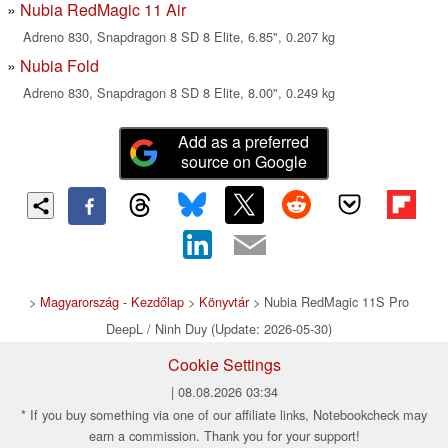
Nubia RedMagic 11 Air
Adreno 830, Snapdragon 8 SD 8 Elite, 6.85", 0.207 kg
Nubia Fold
Adreno 830, Snapdragon 8 SD 8 Elite, 8.00", 0.249 kg
Add as a preferred
source on Google
>
Magyarország - Kezdőlap
>
Könyvtár
> Nubia RedMagic 11S Pro
DeepL / Ninh Duy (Update: 2026-05-30)
Cookie Settings
| 08.08.2026 03:34
* If you buy something via one of our affiliate links, Notebookcheck may
earn a commission. Thank you for your support!