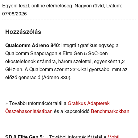
Egyéni teszt, online elérhetőség, Nagyon rövid, Dátum:
07/08/2026
Hozzászólás
Qualcomm Adreno 840
: Integrált grafikus egység a
Qualcomm Snapdragon 8 Elite Gen 5 SoC-ben
okostelefonok számára, három szelettel, egyenként 1,2
GHz-en. A Qualcomm szerint 23%-kal gyorsabb, mint az
előző generáció (Adreno 830).
» További információt talál a
Grafikus Adapterek
Összehasonlításában
és a kapcsolódó
Benchmarkokban
.
SD 8 Elite Gen 5
: » További információt talál a
Mobil