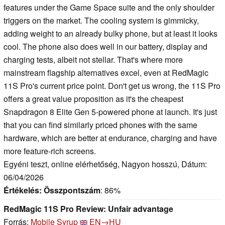
features under the Game Space suite and the only shoulder
triggers on the market. The cooling system is gimmicky,
adding weight to an already bulky phone, but at least it looks
cool. The phone also does well in our battery, display and
charging tests, albeit not stellar. That's where more
mainstream flagship alternatives excel, even at RedMagic
11S Pro's current price point. Don't get us wrong, the 11S Pro
offers a great value proposition as it's the cheapest
Snapdragon 8 Elite Gen 5-powered phone at launch. It's just
that you can find similarly priced phones with the same
hardware, which are better at endurance, charging and have
more feature-rich screens.
Egyéni teszt, online elérhetőség, Nagyon hosszú, Dátum:
06/04/2026
Értékelés:
Összpontszám
: 86%
RedMagic 11S Pro Review: Unfair advantage
Forrás:
Mobile Syrup
EN→HU