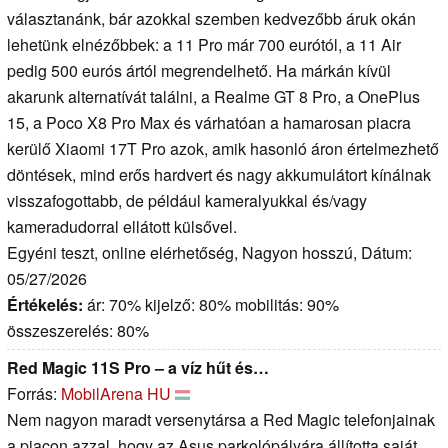
választanánk, bár azokkal szemben kedvezőbb áruk okán
lehetünk elnézőbbek: a 11 Pro már 700 eurótól, a 11 Air
pedig 500 eurós ártól megrendelhető. Ha márkán kívül
akarunk alternatívát találni, a Realme GT 8 Pro, a OnePlus
15, a Poco X8 Pro Max és várhatóan a hamarosan piacra
kerülő Xiaomi 17T Pro azok, amik hasonló áron értelmezhető
döntések, mind erős hardvert és nagy akkumulátort kínálnak
visszafogottabb, de például kameralyukkal és/vagy
kameradudorral ellátott külsővel.
Egyéni teszt, online elérhetőség, Nagyon hosszú, Dátum:
05/27/2026
Értékelés:
ár: 70% kijelző: 80% mobilitás: 90%
összeszerelés: 80%
Red Magic 11S Pro – a víz hűt és…
Forrás:
MobilArena HU
Nem nagyon maradt versenytársa a Red Magic telefonjainak
a piacon azzal, hogy az Asus parkolópályára állította saját