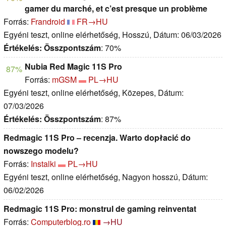
gamer du marché, et c’est presque un problème
Forrás:
Frandroid
FR→HU
Egyéni teszt, online elérhetőség, Hosszú, Dátum: 06/03/2026
Értékelés:
Összpontszám
: 70%
Nubia Red Magic 11S Pro
87%
Forrás:
mGSM
PL→HU
Egyéni teszt, online elérhetőség, Közepes, Dátum:
07/03/2026
Értékelés:
Összpontszám
: 87%
Redmagic 11S Pro – recenzja. Warto dopłacić do
nowszego modelu?
Forrás:
Instalki
PL→HU
Egyéni teszt, online elérhetőség, Nagyon hosszú, Dátum:
06/02/2026
Redmagic 11S Pro: monstrul de gaming reinventat
Forrás:
Computerblog.ro
→HU