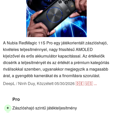
A Nubia RedMagic 11S Pro egy játékorientált zászlóshajó,
kivételes teljesítménnyel, nagy frissítésű AMOLED
kijelzővel és erős akkumulátor kapacitással. Az értékelők
dicsérik a teljesítményét és az értékét a prémium kategóriás
riválisokkal szemben, ugyanakkor megjegyzik a magasabb
árat, a gyengébb kamerákat és a finomításra szorulást.
DeepL / Ninh Duy,
Közzétett
05/30/2026
🇩🇪
🇺🇸
...
Pro
Zászlóshajó szintű játékteljesítmény
+