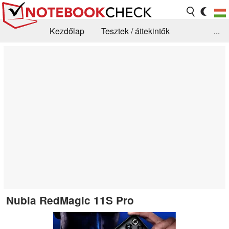
Kezdőlap
Tesztek / áttekintők
...
Hírek
GYIK / Technológia / Benchmarkok
Könyvtár
Kapcsolat
Nubia RedMagic 11S Pro