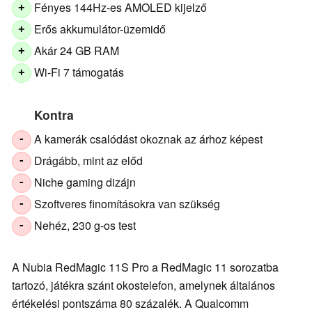
Fényes 144Hz-es AMOLED kijelző
+
Erős akkumulátor-üzemidő
+
Akár 24 GB RAM
+
Wi-Fi 7 támogatás
+
Kontra
A kamerák csalódást okoznak az árhoz képest
-
Drágább, mint az előd
-
Niche gaming dizájn
-
Szoftveres finomításokra van szükség
-
Nehéz, 230 g-os test
-
A Nubia RedMagic 11S Pro a RedMagic 11 sorozatba
tartozó, játékra szánt okostelefon, amelynek általános
értékelési pontszáma 80 százalék. A Qualcomm