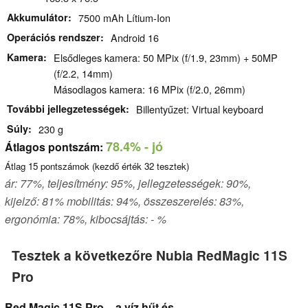
Akkumulátor
7500 mAh Lítium-Ion
Operációs rendszer
Android 16
Kamera
Elsődleges kamera: 50 MPix (f/1.9, 23mm) + 50MP
(f/2.2, 14mm)
Másodlagos kamera: 16 MPix (f/2.0, 26mm)
További jellegzetességek
Billentyűzet: Virtual keyboard
Súly
230 g
78.4%
- jó
Átlagos pontszám:
Átlag
15
pontszámok (kezdő érték
32
tesztek)
ár: 77%, teljesítmény: 95%, jellegzetességek: 90%,
kijelző: 81% mobilitás: 94%, összeszerelés: 83%,
ergonómia: 78%, kibocsájtás: - %
Tesztek a következőre Nubia RedMagic 11S
Pro
Red Magic 11S Pro – a víz hűt és…