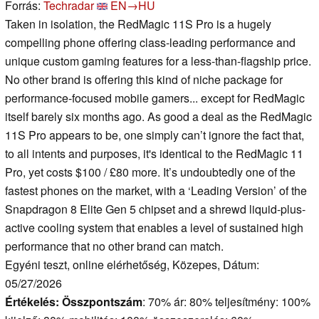
Forrás:
Techradar
EN→HU
Taken in isolation, the RedMagic 11S Pro is a hugely
compelling phone offering class-leading performance and
unique custom gaming features for a less-than-flagship price.
No other brand is offering this kind of niche package for
performance-focused mobile gamers... except for RedMagic
itself barely six months ago. As good a deal as the RedMagic
11S Pro appears to be, one simply can’t ignore the fact that,
to all intents and purposes, it's identical to the RedMagic 11
Pro, yet costs $100 / £80 more. It’s undoubtedly one of the
fastest phones on the market, with a ‘Leading Version’ of the
Snapdragon 8 Elite Gen 5 chipset and a shrewd liquid-plus-
active cooling system that enables a level of sustained high
performance that no other brand can match.
Egyéni teszt, online elérhetőség, Közepes, Dátum:
05/27/2026
Értékelés:
Összpontszám
: 70% ár: 80% teljesítmény: 100%