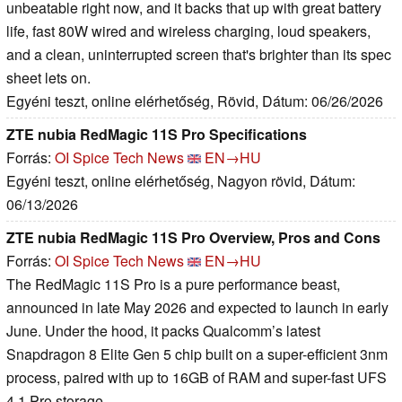
unbeatable right now, and it backs that up with great battery
life, fast 80W wired and wireless charging, loud speakers,
and a clean, uninterrupted screen that's brighter than its spec
sheet lets on.
Egyéni teszt, online elérhetőség, Rövid, Dátum: 06/26/2026
ZTE nubia RedMagic 11S Pro Specifications
Forrás:
OI Spice Tech News
EN→HU
Egyéni teszt, online elérhetőség, Nagyon rövid, Dátum:
06/13/2026
ZTE nubia RedMagic 11S Pro Overview, Pros and Cons
Forrás:
OI Spice Tech News
EN→HU
The RedMagic 11S Pro is a pure performance beast,
announced in late May 2026 and expected to launch in early
June. Under the hood, it packs Qualcomm’s latest
Snapdragon 8 Elite Gen 5 chip built on a super-efficient 3nm
process, paired with up to 16GB of RAM and super-fast UFS
4.1 Pro storage.