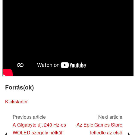
Forrás(ok)
Kickstarter
Previous article
Next article
A Gigabyte új, 240 Hz-es
Az Epic Games Store
WOLED szegély nélküli
felfedte az első