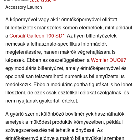
Accessory
Launch
A képernyővel vagy akár érintőképernyővel ellátott
billentyűzetek már széles körben elérhetőek, mint például
a
Corsair Galleon 100 SD
. Az ilyen billentyűzetek
nemcsak a felhasználó-specifikus információk
megjelenítésére, hanem makrók végrehajtására is
képesek. Ebben az összefüggésben a
Womier DUO87
egy moduláris billentyűzet, amely érintőképernyővel és
opcionálisan felszerelhető numerikus billentyűzettel is
rendelkezik. Ebbe a moduláris portba figurákat is be lehet
illeszteni, de ezek csak esztétikai célokat szolgálnak, és
nem nyújtanak gyakorlati értéket.
A gyártó szerint különböző bővítmények használhatók,
amelyek a működést produktív környezetben, például
szövegszerkesztésnél tehetik előnyössé. Az
érintőképernyő előnye a makró billentyűkkel szemben