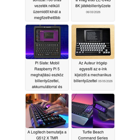
vezeték nélküli
8K játékbillentyűzete
üzemidőt kínál a
06/03/2026
megfizethetőbb
mechanikus
billentyűzetek számára
06/12/2026
Pi Slate: Mobil
Az Auteur írógép
Raspberry Pi 5
egyesíti az e-ink
meghajtású eszköz
kijelzőt a mechanikus
billentyűzettel,
billentyűzettel
05/05/2026
akkumulátorral és
érintőképernyővel
05/12/2026
A Logitech bemutatja a
Turtle Beach
G512 X TMR
Command Series