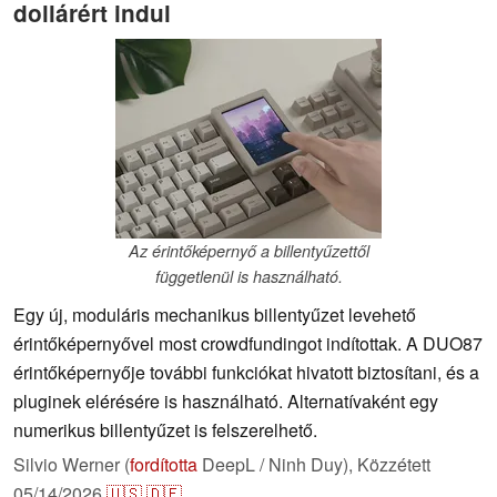
dollárért indul
Az érintőképernyő a billentyűzettől
függetlenül is használható.
Egy új, moduláris mechanikus billentyűzet levehető
érintőképernyővel most crowdfundingot indítottak. A DUO87
érintőképernyője további funkciókat hivatott biztosítani, és a
pluginek elérésére is használható. Alternatívaként egy
numerikus billentyűzet is felszerelhető.
Silvio Werner (
fordította
DeepL / Ninh Duy),
Közzétett
05/14/2026
🇺🇸
🇩🇪
...