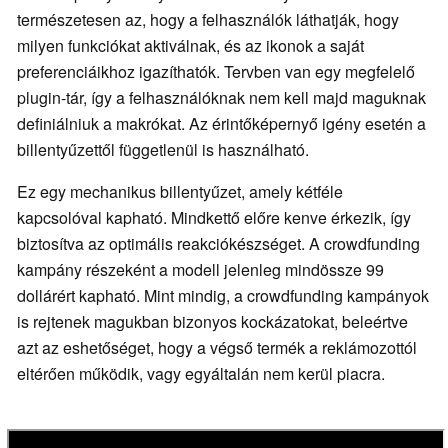
természetesen az, hogy a felhasználók láthatják, hogy
milyen funkciókat aktiválnak, és az ikonok a saját
preferenciáikhoz igazíthatók. Tervben van egy megfelelő
plugin-tár, így a felhasználóknak nem kell majd maguknak
definiálniuk a makrókat. Az érintőképernyő igény esetén a
billentyűzettől függetlenül is használható.
Ez egy mechanikus billentyűzet, amely kétféle
kapcsolóval kapható. Mindkettő előre kenve érkezik, így
biztosítva az optimális reakciókészséget. A crowdfunding
kampány részeként a modell jelenleg mindössze 99
dollárért kapható. Mint mindig, a crowdfunding kampányok
is rejtenek magukban bizonyos kockázatokat, beleértve
azt az eshetőséget, hogy a végső termék a reklámozottól
eltérően működik, vagy egyáltalán nem kerül piacra.