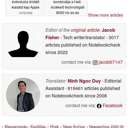
évfordulós limitált
kombinálja a Hall-
kiadást kap Apple
érzékelő technológiát
8000 Hz-es és
04/02/2026
Show more articles
beépített kijelzőkkel
11/07/2025
Editor of the
original article
:
Jacob
Fisher
- Tech writer/translator
- 3017
articles published on Notebookcheck
since 2022
contact me via:
jacob67147
Translator:
Ninh Ngoc Duy
- Editorial
Assistant
- 819461 articles published
on Notebookcheck
since 2008
contact me via:
Facebook
>
Magyarország - Kezdőlap
>
Hírek
>
News Archive
>
Newsarchive 2026 05