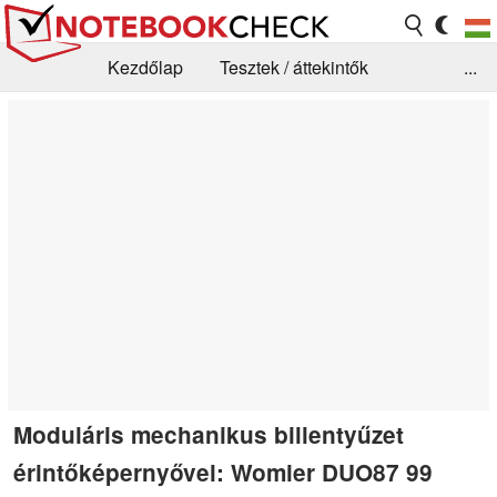
Kezdőlap
Tesztek / áttekintők
...
Hírek
GYIK / Technológia / Benchmarkok
Könyvtár
Kapcsolat
Moduláris mechanikus billentyűzet
érintőképernyővel: Womier DUO87 99