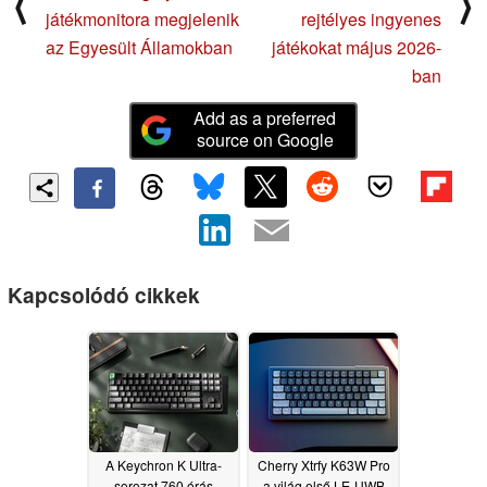
⟨
⟩
játékmonitora megjelenik
rejtélyes ingyenes
az Egyesült Államokban
játékokat május 2026-
ban
Add as a preferred
source on Google
Kapcsolódó cikkek
A Keychron K Ultra-
Cherry Xtrfy K63W Pro
sorozat 760 órás
a világ első LE-UWB