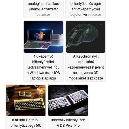
analóg/mechanikus
billentyűzet és egér
játékbillentyűzetet
érintőképernyővel
bejelentve
04/29/2026
04/24/2026
4K képernyő
A Keychron nyílt
billentyűzettel:
forráskódú
Kedvezménnyel indul
kezdeményezést jelent
a Windows és az iOS
be, ingyenes 3D
laptop-alaplapja
modelleket tesz közzé
minden billentyűzet és
04/18/2026
egér termékhez
04/09/2026
a 8Bitdo Retro 68
Innovatív billentyűzet:
billentyűzet egy 50.
A DS Pixel Pro