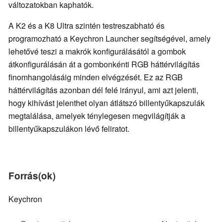
változatokban kaphatók.
A K2 és a K8 Ultra szintén testreszabható és
programozható a Keychron Launcher segítségével, amely
lehetővé teszi a makrók konfigurálásától a gombok
átkonfigurálásán át a gombonkénti RGB háttérvilágítás
finomhangolásáig minden elvégzését. Ez az RGB
háttérvilágítás azonban dél felé irányul, ami azt jelenti,
hogy kihívást jelenthet olyan átlátszó billentyűkapszulák
megtalálása, amelyek ténylegesen megvilágítják a
billentyűkapszulákon lévő feliratot.
Forrás(ok)
Keychron