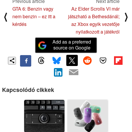
Previous article
Next article
GTA 6: Benzin vagy
Az Elder Scrolls VI már
⟨
⟩
nem benzin – ez itt a
játszható a Bethesdánál;
kérdés
az Xbox egyik vezetője
nyilatkozott a játékról
Add as a preferred
source on Google
Kapcsolódó cikkek