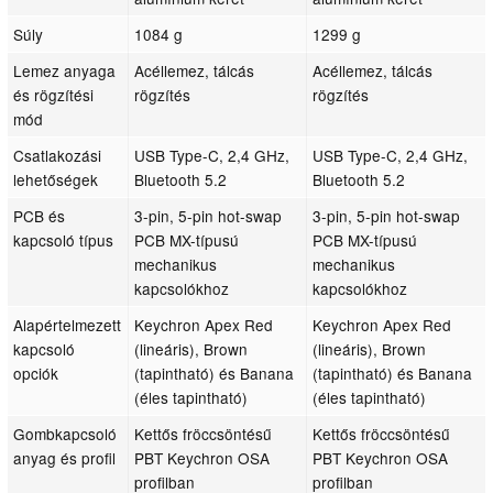
Súly
1084 g
1299 g
Lemez anyaga
Acéllemez, tálcás
Acéllemez, tálcás
és rögzítési
rögzítés
rögzítés
mód
Csatlakozási
USB Type-C, 2,4 GHz,
USB Type-C, 2,4 GHz,
lehetőségek
Bluetooth 5.2
Bluetooth 5.2
PCB és
3-pin, 5-pin hot-swap
3-pin, 5-pin hot-swap
kapcsoló típus
PCB MX-típusú
PCB MX-típusú
mechanikus
mechanikus
kapcsolókhoz
kapcsolókhoz
Alapértelmezett
Keychron Apex Red
Keychron Apex Red
kapcsoló
(lineáris), Brown
(lineáris), Brown
opciók
(tapintható) és Banana
(tapintható) és Banana
(éles tapintható)
(éles tapintható)
Gombkapcsoló
Kettős fröccsöntésű
Kettős fröccsöntésű
anyag és profil
PBT Keychron OSA
PBT Keychron OSA
profilban
profilban