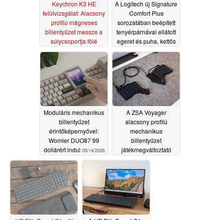
Keychron K3 HE
A Logitech új Signature
felülvizsgálat: Alacsony
Comfort Plus
profilú mágneses
sorozatában beépített
billentyűzet messze a
tenyérpárnával ellátott
súlycsoportja fölé
egeret és puha, kettős
emelkedik
habszivacsos
06/06/2026
csuklótámasszal
ellátott billentyűzetet
kínál
05/29/2026
Moduláris mechanikus
A ZSA Voyager
billentyűzet
alacsony profilú
érintőképernyővel:
mechanikus
Womier DUO87 99
billentyűzet
dollárért indul
játékmegváltoztató
05/14/2026
multi-touch touchpadet
kap, visszafelé
kompatibilitással
05/14/2026