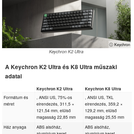
ⓘ Keychron
Keychron K2 Ultra
A Keychron K2 Ultra és K8 Ultra műszaki
adatai
Keychron K2 Ultra
Keychron K8 Ultra
Formátum és
, ANSI US, 75%-os
, ANSI US, TKL
méret
elrendezés, 311,5 ×
elrendezés, 359,2 ×
121,54 mm, elülső
129,2 mm, elülső
magasság 22,85 mm
magasság 25,55 mm
Ház anyaga
ABS alsóház,
ABS alsóház,
alumínium keret
alumínium keret