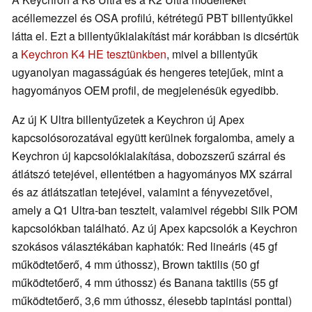
acéllemezzel és OSA profilú, kétrétegű PBT billentyűkkel
látta el. Ezt a billentyűkialakítást már korábban is dicsértük
a
Keychron K4 HE tesztünkben
, mivel a billentyűk
ugyanolyan magasságúak és hengeres tetejűek, mint a
hagyományos OEM profil, de megjelenésük egyedibb.
Az új K Ultra billentyűzetek a Keychron új Apex
kapcsolósorozatával együtt kerülnek forgalomba, amely a
Keychron új kapcsolókialakítása, dobozszerű szárral és
átlátszó tetejével, ellentétben a hagyományos MX szárral
és az átlátszatlan tetejével, valamint a fényvezetővel,
amely a Q1 Ultra-ban tesztelt, valamivel régebbi Silk POM
kapcsolókban található. Az új Apex kapcsolók a Keychron
szokásos választékában kaphatók: Red lineáris (45 gf
működtetőerő, 4 mm úthossz), Brown taktilis (50 gf
működtetőerő, 4 mm úthossz) és Banana taktilis (55 gf
működtetőerő, 3,6 mm úthossz, élesebb tapintási ponttal)