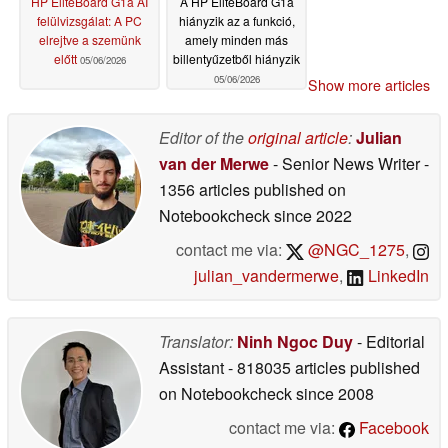
HP EliteBoard G1a AI
A HP EliteBoard G1a
felülvizsgálat: A PC
hiányzik az a funkció,
elrejtve a szemünk
amely minden más
előtt
billentyűzetből hiányzik
05/06/2026
05/06/2026
Show more articles
Editor of the
original article
:
Julian
van der Merwe
- Senior News Writer
-
1356 articles published on
Notebookcheck
since 2022
contact me via:
@NGC_1275
,
julian_vandermerwe
,
LinkedIn
Translator:
Ninh Ngoc Duy
- Editorial
Assistant
- 818035 articles published
on Notebookcheck
since 2008
contact me via:
Facebook