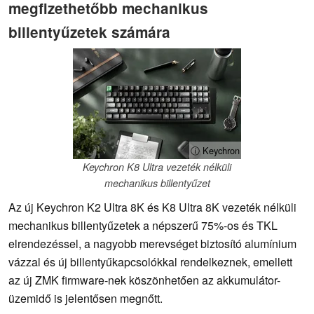
megfizethetőbb mechanikus
billentyűzetek számára
ⓘ Keychron
Keychron K8 Ultra vezeték nélküli
mechanikus billentyűzet
Az új Keychron K2 Ultra 8K és K8 Ultra 8K vezeték nélküli
mechanikus billentyűzetek a népszerű 75%-os és TKL
elrendezéssel, a nagyobb merevséget biztosító alumínium
vázzal és új billentyűkapcsolókkal rendelkeznek, emellett
az új ZMK firmware-nek köszönhetően az akkumulátor-
üzemidő is jelentősen megnőtt.