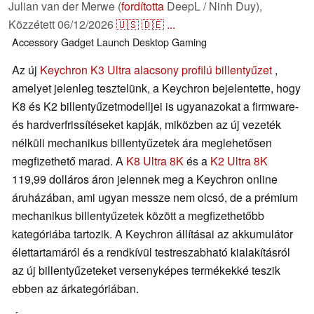
Julian van der Merwe (
fordította
DeepL / Ninh Duy),
Közzétett
06/12/2026
🇺🇸
🇩🇪
...
Accessory
Gadget
Launch
Desktop
Gaming
Az új
Keychron K3 Ultra alacsony profilú billentyűzet
,
amelyet jelenleg tesztelünk, a Keychron bejelentette, hogy
K8 és K2 billentyűzetmodelljei is ugyanazokat a firmware-
és hardverfrissítéseket kapják, miközben az új vezeték
nélküli mechanikus billentyűzetek ára meglehetősen
megfizethető marad. A
K8 Ultra 8K
és a
K2 Ultra 8K
119,99 dolláros áron jelennek meg a Keychron online
áruházában, ami ugyan messze nem olcsó, de a prémium
mechanikus billentyűzetek között a megfizethetőbb
kategóriába tartozik. A Keychron állításai az akkumulátor
élettartamáról és a rendkívül testreszabható kialakításról
az új billentyűzeteket versenyképes termékekké teszik
ebben az árkategóriában.