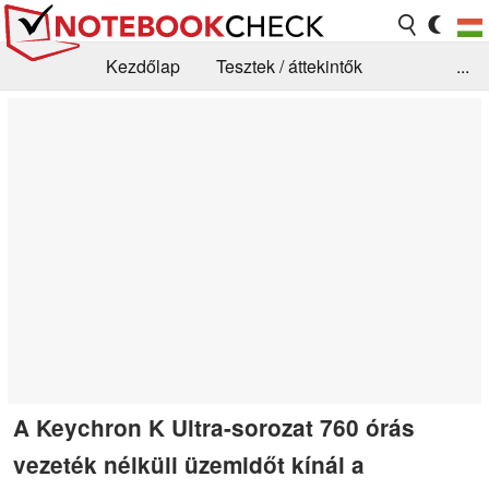
Kezdőlap
Tesztek / áttekintők
...
Hírek
GYIK / Technológia / Benchmarkok
Könyvtár
Kapcsolat
A Keychron K Ultra-sorozat 760 órás
vezeték nélküli üzemidőt kínál a