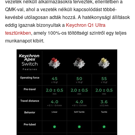
vezeték nélküli alkalmazásokra tervezték, ellentétben a
QMK-val, ahol a vezeték nélküli kapcsolódást többé-
kevésbé utólagosan adták hozzá. A hatékonysági állítások
eddig igaznak bizonyultak a
Keychron Q1 Ultra
tesztünkben
, amely 100%-os töltöttségi szintről egy teljes
munkanapot kibírt.