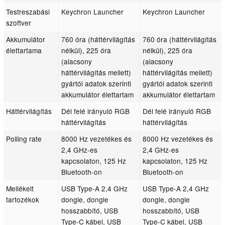
Testreszabási
Keychron Launcher
Keychron Launcher
szoftver
Akkumulátor
760 óra (háttérvilágítás
760 óra (háttérvilágítás
élettartama
nélkül), 225 óra
nélkül), 225 óra
(alacsony
(alacsony
háttérvilágítás mellett)
háttérvilágítás mellett)
gyártói adatok szerinti
gyártói adatok szerinti
akkumulátor élettartam
akkumulátor élettartam
Háttérvilágítás
Dél felé irányuló RGB
Dél felé irányuló RGB
háttérvilágítás
háttérvilágítás
Polling rate
8000 Hz vezetékes és
8000 Hz vezetékes és
2,4 GHz-es
2,4 GHz-es
kapcsolaton, 125 Hz
kapcsolaton, 125 Hz
Bluetooth-on
Bluetooth-on
Mellékelt
USB Type-A 2,4 GHz
USB Type-A 2,4 GHz
tartozékok
dongle, dongle
dongle, dongle
hosszabbító, USB
hosszabbító, USB
Type-C kábel, USB
Type-C kábel, USB