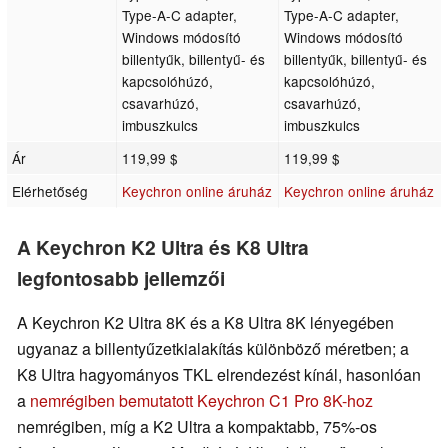
Type-A-C adapter,
Type-A-C adapter,
Windows módosító
Windows módosító
billentyűk, billentyű- és
billentyűk, billentyű- és
kapcsolóhúzó,
kapcsolóhúzó,
csavarhúzó,
csavarhúzó,
imbuszkulcs
imbuszkulcs
Ár
119,99 $
119,99 $
Elérhetőség
Keychron online áruház
Keychron online áruház
A Keychron K2 Ultra és K8 Ultra
legfontosabb jellemzői
A Keychron K2 Ultra 8K és a K8 Ultra 8K lényegében
ugyanaz a billentyűzetkialakítás különböző méretben; a
K8 Ultra hagyományos TKL elrendezést kínál, hasonlóan
a
nemrégiben bemutatott Keychron C1 Pro 8K-hoz
nemrégiben, míg a K2 Ultra a kompaktabb, 75%-os