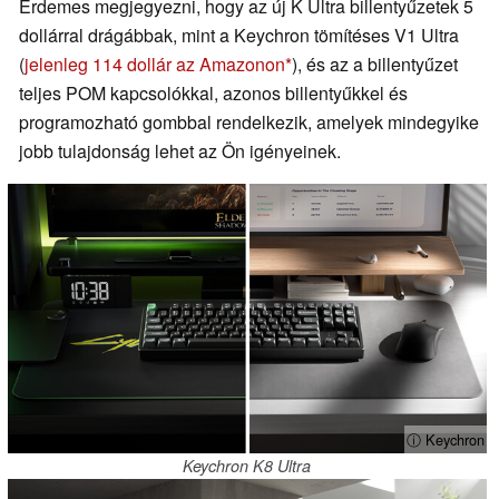
Érdemes megjegyezni, hogy az új K Ultra billentyűzetek 5
dollárral drágábbak, mint a Keychron tömítéses V1 Ultra
(
jelenleg 114 dollár az Amazonon
), és az a billentyűzet
teljes POM kapcsolókkal, azonos billentyűkkel és
programozható gombbal rendelkezik, amelyek mindegyike
jobb tulajdonság lehet az Ön igényeinek.
ⓘ Keychron
Keychron K8 Ultra