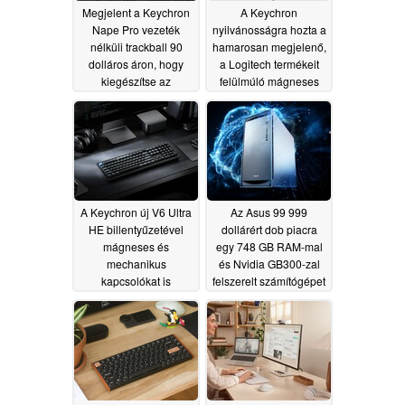
Megjelent a Keychron
A Keychron
Nape Pro vezeték
nyilvánosságra hozta a
nélküli trackball 90
hamarosan megjelenő,
dolláros áron, hogy
a Logitech termékeit
kiegészítse az
felülmúló mágneses
íróasztali felszerelését
kapcsolós játékegér
nyílt forráskódú
07/31/2026
firmware-jét
07/29/2026
A Keychron új V6 Ultra
Az Asus 99 999
HE billentyűzetével
dollárért dob piacra
mágneses és
egy 748 GB RAM-mal
mechanikus
és Nvidia GB300-zal
kapcsolókat is
felszerelt számítógépet
kombinálhatsz
06/16/2026
egyazon billentyűzeten
06/23/2026