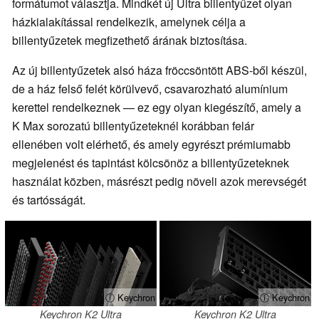
formátumot választja. Mindkét új Ultra billentyűzet olyan
házkialakítással rendelkezik, amelynek célja a
billentyűzetek megfizethető árának biztosítása.
Az új billentyűzetek alsó háza fröccsöntött ABS-ből készül,
de a ház felső felét körülvevő, csavarozható alumínium
kerettel rendelkeznek — ez egy olyan kiegészítő, amely a
K Max sorozatú billentyűzeteknél korábban felár
ellenében volt elérhető, és amely egyrészt prémiumabb
megjelenést és tapintást kölcsönöz a billentyűzeteknek
használat közben, másrészt pedig növeli azok merevségét
és tartósságát.
ⓘ Keychron
ⓘ Keychron
Keychron K2 Ultra
Keychron K2 Ultra