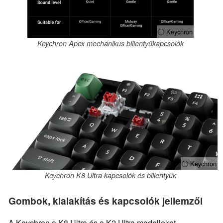
ⓘ Keychron
Keychron Apex mechanikus billentyűkapcsolók
ⓘ Keychron
Keychron K8 Ultra kapcsolók és billentyűk
Gombok, kialakítás és kapcsolók jellemzői
A Keychron a K8 Ultra és a K2 Ultra modelleket