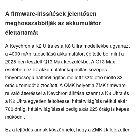
A firmware-frissítések jelentősen
meghosszabbítják az akkumulátor
élettartamát
A Keychron a K2 Ultra és a K8 Ultra modellekbe ugyanazt
a 4000 mAh kapacitású akkumulátort építette be, mint a
2025-ben tesztelt Q13 Max készülékbe. A Q13 Max
esetében ez az akkumulátor-kapacitás közepes
fényerősségű háttérvilágítás mellett tiszteletre méltó 83
órás üzemidőt biztosított. A QMK helyett a ZMK firmware-
re való áttéréssel a Keychron állítása szerint a K8 Ultra és
a K2 Ultra egyetlen feltöltéssel háttérvilágítás nélkül akár
760 óráig, háttérvilágítással pedig akár 225 óráig is képes
működni.
Ez a fejlődés annak köszönhető, hogy a ZMK-t kifejezetten