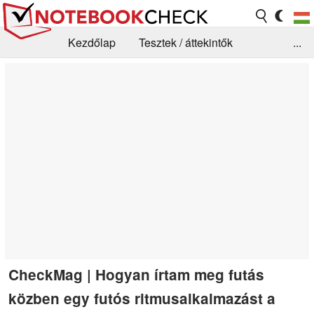
Kezdőlap
Tesztek / áttekintők
...
Hírek
GYIK / Technológia / Benchmarkok
Könyvtár
Kapcsolat
CheckMag | Hogyan írtam meg futás
közben egy futós ritmusalkalmazást a