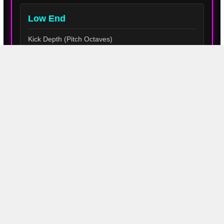
Low End
Kick Depth (Pitch Octaves)
Kick Decay
System Offline [Start]
Generate New Rhythms