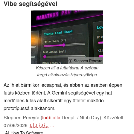
Vibe segítségével
ⓘ Stephen Pereyra
Készen áll a futtatásra! A szóban
forgó alkalmazás képernyőképe
Az ihlet bármikor lecsaphat, és ebben az esetben éppen
futás közben történt. A Gemini segítségével egy hat
mérföldes futás alatt sikerült egy ötletet működő
prototípussá alakítanom.
Stephen Pereyra (
fordította
DeepL / Ninh Duy),
Közzétett
07/06/2026
🇺🇸
🇩🇪
...
AI
How To
Software