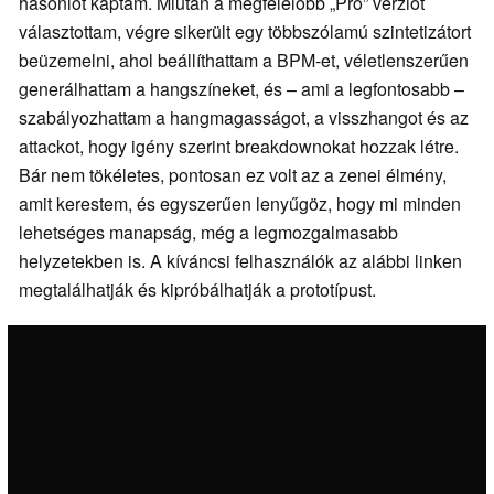
hasonlót kaptam. Miután a megfelelőbb „Pro” verziót
választottam, végre sikerült egy többszólamú szintetizátort
beüzemelni, ahol beállíthattam a BPM-et, véletlenszerűen
generálhattam a hangszíneket, és – ami a legfontosabb –
szabályozhattam a hangmagasságot, a visszhangot és az
attackot, hogy igény szerint breakdownokat hozzak létre.
Bár nem tökéletes, pontosan ez volt az a zenei élmény,
amit kerestem, és egyszerűen lenyűgöz, hogy mi minden
lehetséges manapság, még a legmozgalmasabb
helyzetekben is. A kíváncsi felhasználók az alábbi linken
megtalálhatják és kipróbálhatják a prototípust.