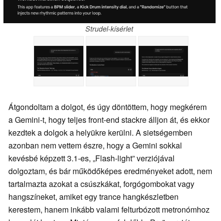
Strudel-kísérlet
Átgondoltam a dolgot, és úgy döntöttem, hogy megkérem
a Gemini-t, hogy teljes front-end stackre álljon át, és ekkor
kezdtek a dolgok a helyükre kerülni. A sietségemben
azonban nem vettem észre, hogy a Gemini sokkal
kevésbé képzett 3.1-es, „Flash-light” verziójával
dolgoztam, és bár működőképes eredményeket adott, nem
tartalmazta azokat a csúszkákat, forgógombokat vagy
hangszíneket, amiket egy trance hangkészletben
kerestem, hanem inkább valami felturbózott metronómhoz