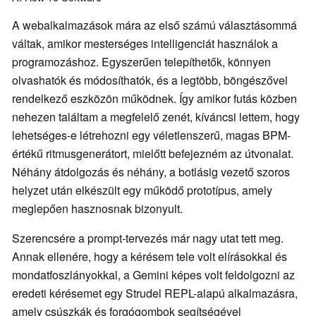
A webalkalmazások mára az első számú választásommá
váltak, amikor mesterséges intelligenciát használok a
programozáshoz. Egyszerűen telepíthetők, könnyen
olvashatók és módosíthatók, és a legtöbb, böngészővel
rendelkező eszközön működnek. Így amikor futás közben
nehezen találtam a megfelelő zenét, kíváncsi lettem, hogy
lehetséges-e létrehozni egy véletlenszerű, magas BPM-
értékű ritmusgenerátort, mielőtt befejezném az útvonalat.
Néhány átdolgozás és néhány, a botlásig vezető szoros
helyzet után elkészült egy működő prototípus, amely
meglepően hasznosnak bizonyult.​
Szerencsére a prompt-tervezés már nagy utat tett meg.
Annak ellenére, hogy a kérésem tele volt elírásokkal és
mondatfoszlányokkal, a Gemini képes volt feldolgozni az
eredeti kérésemet egy Strudel REPL-alapú alkalmazásra,
amely csúszkák és forgógombok segítségével