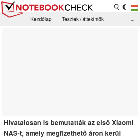
Kezdőlap
Tesztek / áttekintők
...
Hírek
GYIK / Technológia / Benchmarkok
Könyvtár
Kapcsolat
Hivatalosan is bemutatták az első Xiaomi
NAS-t, amely megfizethető áron kerül