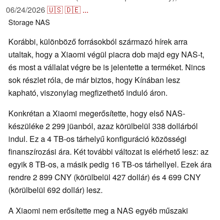
06/24/2026
🇺🇸
🇩🇪
...
Storage
NAS
Korábbi, különböző forrásokból származó hírek arra
utaltak, hogy a Xiaomi végül piacra dob majd egy NAS-t,
és most a vállalat végre be is jelentette a terméket. Nincs
sok részlet róla, de már biztos, hogy Kínában lesz
kapható, viszonylag megfizethető induló áron.
Konkrétan a Xiaomi megerősítette, hogy első NAS-
készüléke 2 299 jüanból, azaz körülbelül 338 dollárból
indul. Ez a 4 TB-os tárhelyű konfiguráció közösségi
finanszírozási ára. Két további változat is elérhető lesz: az
egyik 8 TB-os, a másik pedig 16 TB-os tárhellyel. Ezek ára
rendre 2 899 CNY (körülbelül 427 dollár) és 4 699 CNY
(körülbelül 692 dollár) lesz.
A Xiaomi nem erősítette meg a NAS egyéb műszaki