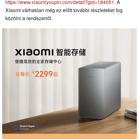
https://www.xiaomiyoupin.com/detail?gid=184051
. A
Xiaomi várhatóan még ez előtt további részleteket fog
közölni a rendszerről.