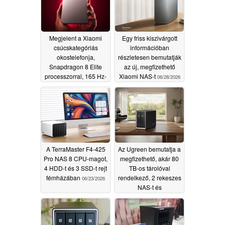
Megjelent a Xiaomi
Egy friss kiszivárgott
csúcskategóriás
információban
okostelefonja,
részletesen bemutatják
Snapdragon 8 Elite
az új, megfizethető
processzorral, 165 Hz-
Xiaomi NAS-t
06/28/2026
es kijelzővel és a Bose
által hangolt
hangszórókkal
07/01/2026
A TerraMaster F4-425
Az Ugreen bemutatja a
Pro NAS 8 CPU-magot,
megfizethető, akár 80
4 HDD-t és 3 SSD-t rejt
TB-os tárolóval
fémházában
rendelkező, 2 rekeszes
06/23/2026
NAS-t és
kedvezményes árakat
kínál
06/08/2026