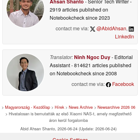
Ahsan Shanto
- Senior Tech Writer
-
2919 articles published on
Notebookcheck
since 2023
contact me via:
@AbidAhsan
,
LinkedIn
Translator:
Ninh Ngoc Duy
- Editorial
Assistant
- 814621 articles published
on Notebookcheck
since 2008
contact me via:
Facebook
>
Magyarország - Kezdőlap
>
Hírek
>
News Archive
>
Newsarchive 2026 06
> Hivatalosan is bemutatták az első Xiaomi NAS-t, amely megfizethető
áron kerül forgalomba
Abid Ahsan Shanto, 2026-06-24 (Update: 2026-06-24)
Cookie Settings