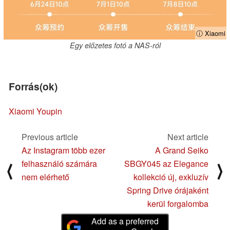
ⓘ Xiaomi
Egy előzetes fotó a NAS-ról
Forrás(ok)
Xiaomi Youpin
Previous article
Next article
Az Instagram több ezer
A Grand Seiko
felhasználó számára
SBGY045 az Elegance
⟨
⟩
nem elérhető
kollekció új, exkluzív
Spring Drive órájaként
kerül forgalomba
Add as a preferred