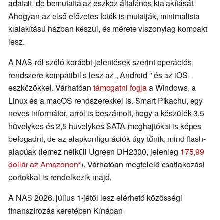
adatait, de bemutatta az eszköz általános kialakítását.
Ahogyan az első előzetes fotók is mutatják, minimalista
kialakítású házban készül, és mérete viszonylag kompakt
lesz.
A NAS-ról szóló korábbi jelentések szerint operációs
rendszere kompatibilis lesz az „ Android ” és az iOS-
eszközökkel. Várhatóan
támogatni fogja
a Windows, a
Linux és a macOS rendszerekkel is. Smart Pikachu, egy
neves informátor, arról is beszámolt, hogy a készülék 3,5
hüvelykes és 2,5 hüvelykes SATA-meghajtókat is képes
befogadni, de az alapkonfigurációk úgy tűnik, mind flash-
alapúak (lemez nélküli Ugreen DH2300, jelenleg
175,99
dollár az Amazonon
). Várhatóan megfelelő csatlakozási
portokkal is rendelkezik majd.
A NAS 2026. július 1-jétől lesz elérhető közösségi
finanszírozás keretében Kínában