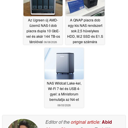
Az Ugreen új AMD-
A QNAP piacra dob
üzemű NAS-t dob
egy kis NAS rendszert
piacra dupla 10 GbE-
sok 2,5 hüvelykes
vel és akár 144 TB-os
HDD, M.2 SSD és E1.S
tárolóval
penge számára
06/08/2026
06/04/2026
NAS Wildcat Lake-kel,
Wi-Fi 7-tel és USB 4-
gyel: a Minisforum
bemutatja az N4-et
06/03/2026
Editor of the
original article
:
Abid