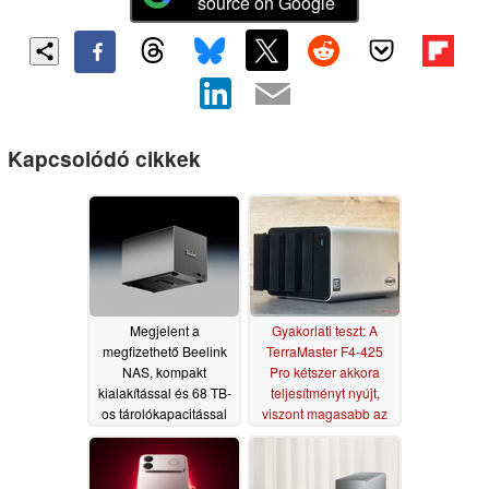
source on Google
Kapcsolódó cikkek
Megjelent a
Gyakorlati teszt: A
megfizethető Beelink
TerraMaster F4-425
NAS, kompakt
Pro kétszer akkora
kialakítással és 68 TB-
teljesítményt nyújt,
os tárolókapacitással
viszont magasabb az
ára
07/13/2026
07/05/2026