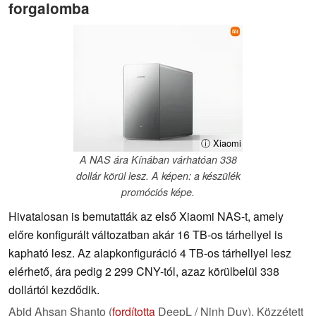
forgalomba
ⓘ Xiaomi
A NAS ára Kínában várhatóan 338
dollár körül lesz. A képen: a készülék
promóciós képe.
Hivatalosan is bemutatták az első Xiaomi NAS-t, amely
előre konfigurált változatban akár 16 TB-os tárhellyel is
kapható lesz. Az alapkonfiguráció 4 TB-os tárhellyel lesz
elérhető, ára pedig 2 299 CNY-tól, azaz körülbelül 338
dollártól kezdődik.
Abid Ahsan Shanto (
fordította
DeepL / Ninh Duy),
Közzétett