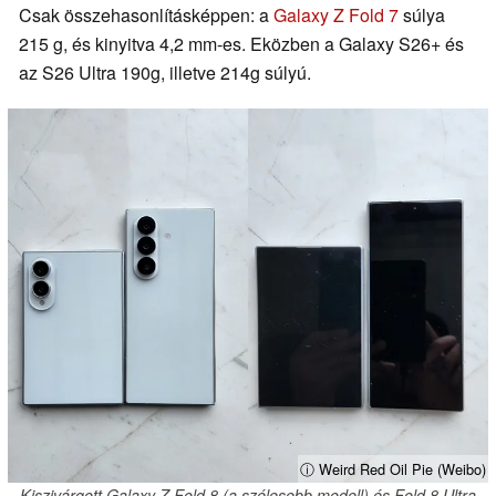
Csak összehasonlításképpen: a
Galaxy Z Fold 7
súlya
215 g, és kinyitva 4,2 mm-es. Eközben a Galaxy S26+ és
az S26 Ultra 190g, illetve 214g súlyú.
ⓘ Weird Red Oil Pie (Weibo)
Kiszivárgott Galaxy Z Fold 8 (a szélesebb modell) és Fold 8 Ultra