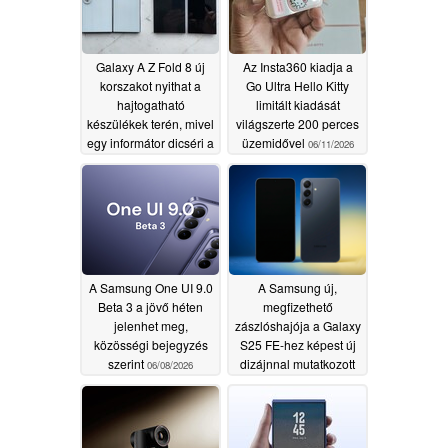
Galaxy A Z Fold 8 új
Az Insta360 kiadja a
korszakot nyithat a
Go Ultra Hello Kitty
hajtogatható
limitált kiadását
készülékek terén, mivel
világszerte 200 perces
egy informátor dicséri a
üzemidővel
06/11/2026
készülék súlyát és
hajtásvonalát
06/25/2026
A Samsung One UI 9.0
A Samsung új,
Beta 3 a jövő héten
megfizethető
jelenhet meg,
zászlóshajója a Galaxy
közösségi bejegyzés
S25 FE-hez képest új
szerint
dizájnnal mutatkozott
06/08/2026
be korán
06/07/2026