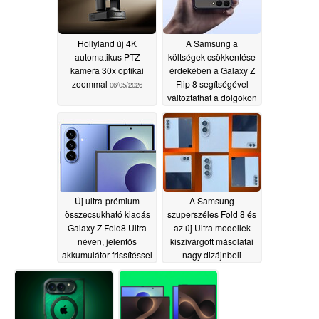
Hollyland új 4K
A Samsung a
automatikus PTZ
költségek csökkentése
kamera 30x optikai
érdekében a Galaxy Z
zoommal
Flip 8 segítségével
06/05/2026
változtathat a dolgokon
06/05/2026
Új ultra-prémium
A Samsung
összecsukható kiadás
szuperszéles Fold 8 és
Galaxy Z Fold8 Ultra
az új Ultra modellek
néven, jelentős
kiszivárgott másolatai
akkumulátor frissítéssel
nagy dizájnbeli
még mindig pletykálják
különbséget mutatnak
06/03/2026
05/31/2026