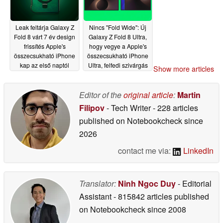
Leak feltárja Galaxy Z
Nincs "Fold Wide": Új
Fold 8 várt 7 év design
Galaxy Z Fold 8 Ultra,
frissítés Apple's
hogy vegye a Apple's
összecsukható iPhone
összecsukható iPhone
kap az első naptól
Ultra, felfedi szivárgás
Show more articles
kezdve
05/30/2026
05/25/2026
Editor of the
original article
:
Martin
Filipov
- Tech Writer
- 228 articles
published on Notebookcheck
since
2026
contact me via:
LinkedIn
Translator:
Ninh Ngoc Duy
- Editorial
Assistant
- 815842 articles published
on Notebookcheck
since 2008