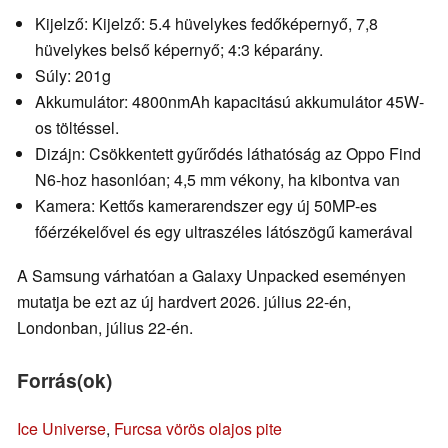
Kijelző: Kijelző: 5.4 hüvelykes fedőképernyő, 7,8
hüvelykes belső képernyő; 4:3 képarány.
Súly: 201g
Akkumulátor: 4800nmAh kapacitású akkumulátor 45W-
os töltéssel.
Dizájn: Csökkentett gyűrődés láthatóság az Oppo Find
N6-hoz hasonlóan; 4,5 mm vékony, ha kibontva van
Kamera: Kettős kamerarendszer egy új 50MP-es
főérzékelővel és egy ultraszéles látószögű kamerával
A Samsung várhatóan a Galaxy Unpacked eseményen
mutatja be ezt az új hardvert 2026. július 22-én,
Londonban, július 22-én.
Forrás(ok)
Ice Universe
,
Furcsa vörös olajos pite