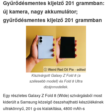
Gyűrődésmentes kijelző 201 grammban:
új kamera, nagy akkumulátor;
gyűrődésmentes kijelző 201 grammban
ⓘ Weird Red Oil Pie - edited
Kiszivárgott Galaxy Z Fold 8 (a
szélesebb modell) és Fold 8 Ultra
dizájnmodellek.
Egy részletes Galaxy Z Fold 8 (Wide) szivárgásból most
kiderült a Samsung közelgő összehajtható készülékének
ultrakönnyű, 201 g-os kialakítása, 4800 mAh-s