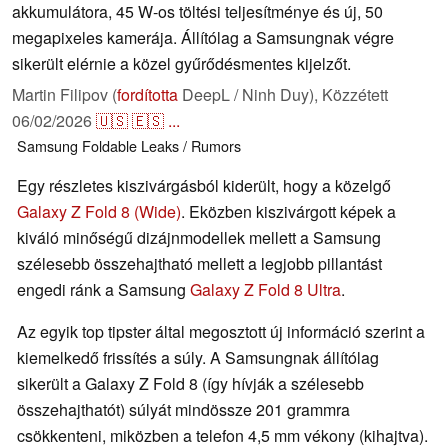
akkumulátora, 45 W-os töltési teljesítménye és új, 50
megapixeles kamerája. Állítólag a Samsungnak végre
sikerült elérnie a közel gyűrődésmentes kijelzőt.
Martin Filipov (
fordította
DeepL / Ninh Duy),
Közzétett
06/02/2026
🇺🇸
🇪🇸
...
Samsung
Foldable
Leaks / Rumors
Egy részletes kiszivárgásból kiderült, hogy a közelgő
Galaxy Z Fold 8 (Wide)
. Eközben kiszivárgott képek a
kiváló minőségű dizájnmodellek mellett a Samsung
szélesebb összehajtható mellett a legjobb pillantást
engedi ránk a Samsung
Galaxy Z Fold 8 Ultra
.
Az egyik top tipster által megosztott új információ szerint a
kiemelkedő frissítés a súly. A Samsungnak állítólag
sikerült a Galaxy Z Fold 8 (így hívják a szélesebb
összehajthatót) súlyát mindössze 201 grammra
csökkenteni, miközben a telefon 4,5 mm vékony (kihajtva).