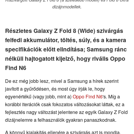
dizájnmodellek.
Részletes Galaxy Z Fold 8 (Wide) szivárgás
felfedi akkumulátor, töltés, súly, és a kamera
specifikációk előtt elindítása; Samsung ránc
nélküli hajtogatott kijelző, hogy rivális Oppo
Find N6
De ez még jobb lesz, mivel a Samsung a hírek szerint
javított a gyűrődésen, és most úgy írják le, hogy
egyenértékű (vagy jobb, mint a)
Oppo Find N6
's. Míg a
korábbi iterációk csak fokozatos változásokat láttak, ez a
fejlesztés nagy változást jelentene az egyik Galaxy Z Fold
dizájnelemre a felhasználók gyakran panaszkodnak.
A könnyű kialakítás ellenére a szivárgás azt is mondja,