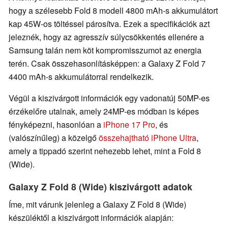
hogy a szélesebb Fold 8 modell 4800 mAh-s akkumulátort
kap 45W-os töltéssel párosítva. Ezek a specifikációk azt
jeleznék, hogy az agresszív súlycsökkentés ellenére a
Samsung talán nem köt kompromisszumot az energia
terén. Csak összehasonlításképpen: a Galaxy Z Fold 7
4400 mAh-s akkumulátorral rendelkezik.
Végül a kiszivárgott információk egy vadonatúj 50MP-es
érzékelőre utalnak, amely 24MP-es módban is képes
fényképezni, hasonlóan a
iPhone 17 Pro
, és
(valószínűleg) a közelgő
összehajtható iPhone Ultra
,
amely a tippadó szerint nehezebb lehet, mint a Fold 8
(Wide).
Galaxy Z Fold 8 (Wide) kiszivárgott adatok
Íme, mit várunk jelenleg a Galaxy Z Fold 8 (Wide)
készüléktől a kiszivárgott információk alapján: