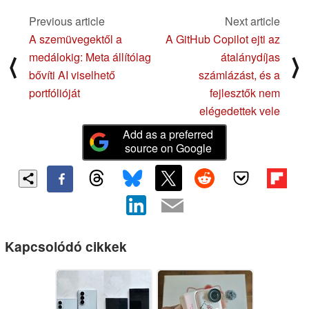
Previous article
Next article
A szemüvegektől a
A GitHub Copilot ejti az
medálokig: Meta állítólag
átalánydíjas
⟨
⟩
bővíti AI viselhető
számlázást, és a
portfólióját
fejlesztők nem
elégedettek vele
Add as a preferred
source on Google
Kapcsolódó cikkek