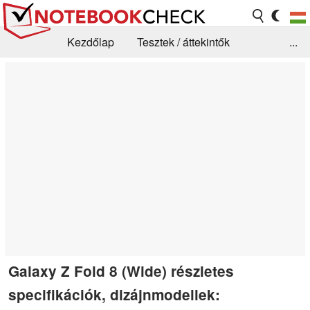
Kezdőlap
Tesztek / áttekintők
...
Hírek
GYIK / Technológia / Benchmarkok
Könyvtár
Kapcsolat
Galaxy Z Fold 8 (Wide) részletes
specifikációk, dizájnmodellek: