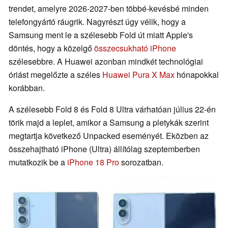
trendet, amelyre 2026-2027-ben többé-kevésbé minden
telefongyártó ráugrik. Nagyrészt úgy vélik, hogy a
Samsung ment le a szélesebb Fold út miatt Apple's
döntés, hogy a közelgő
összecsukható iPhone
szélesebbre. A Huawei azonban mindkét technológiai
óriást megelőzte a széles
Huawei Pura X Max
hónapokkal
korábban.
A szélesebb Fold 8 és Fold 8 Ultra várhatóan július 22-én
törik majd a leplet, amikor a Samsung a pletykák szerint
megtartja következő Unpacked eseményét. Eközben az
összehajtható iPhone (Ultra) állítólag szeptemberben
mutatkozik be a
iPhone 18 Pro
sorozatban.