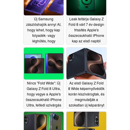
06/02/2026
Új Samsung
Leak feltárja Galaxy Z
zászlóshajók annyi AI,
Fold 8 várt 7 év design
hogy lehet, hogy kap
frissítés Apple's
folyadék- vagy
összecsukható iPhone
léghűtés, hogy
kap az első naptól
megállítsa a
kezdve
05/30/2026
túlmelegedés, kiderül
szivárgás
06/01/2026
Nincs "Fold Wide": Új
Az első Galaxy Z Fold
Galaxy Z Fold 8 Ultra,
8 Wide képernyővédők
hogy vegye a Apple's
korán kiszivárogtak, és
összecsukható iPhone
megmutatják a
Ultra, felfedi szivárgás
szokatlan új képarányt
05/25/2026
05/24/2026