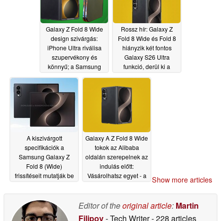
Galaxy Z Fold 8 Wide
Rossz hír: Galaxy Z
design szivárgás:
Fold 8 Wide és Fold 8
iPhone Ultra riválisa
hiányzik két fontos
szupervékony és
Galaxy S26 Ultra
könnyű; a Samsung
funkció, derül ki a
nem hagyja, hogy a
szivárgásból
05/20/2026
Apple győzzön
05/22/2026
A kiszivárgott
Galaxy A Z Fold 8 Wide
specifikációk a
tokok az Alibaba
Samsung Galaxy Z
oldalán szerepelnek az
Fold 8 (Wide)
indulás előtt:
frissítéseit mutatják be
Vásárolhatsz egyet - a
Show more articles
Samsung nem
05/18/2026
akadályozhat meg
ebben
Editor of the
original article
:
Martin
05/10/2026
Filipov
- Tech Writer
- 228 articles