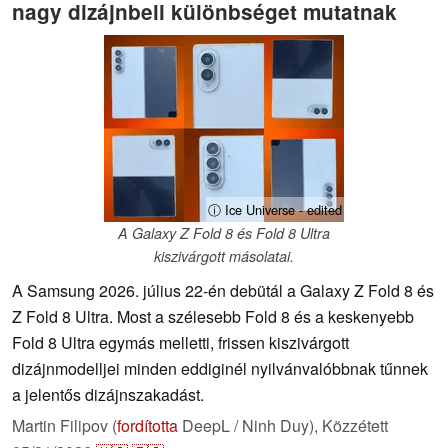
nagy dizájnbeli különbséget mutatnak
ⓘ Ice Universe - edited
A Galaxy Z Fold 8 és Fold 8 Ultra
kiszivárgott másolatai.
A Samsung 2026. július 22-én debütál a Galaxy Z Fold 8 és
Z Fold 8 Ultra. Most a szélesebb Fold 8 és a keskenyebb
Fold 8 Ultra egymás melletti, frissen kiszivárgott
dizájnmodelljei minden eddiginél nyilvánvalóbbnak tűnnek
a jelentős dizájnszakadást.
Martin Filipov (
fordította
DeepL / Ninh Duy),
Közzétett