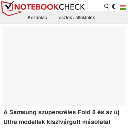
Kezdőlap
Tesztek / áttekintők
...
Hírek
GYIK / Technológia / Benchmarkok
Könyvtár
Kapcsolat
A Samsung szuperszéles Fold 8 és az új
Ultra modellek kiszivárgott másolatai