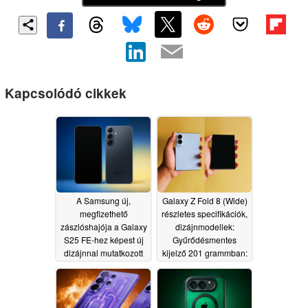
Kapcsolódó cikkek
A Samsung új,
Galaxy Z Fold 8 (Wide)
megfizethető
részletes specifikációk,
zászlóshajója a Galaxy
dizájnmodellek:
S25 FE-hez képest új
Gyűrődésmentes
dizájnnal mutatkozott
kijelző 201 grammban:
be korán
új kamera, nagy
06/07/2026
akkumulátor;
gyűrődésmentes
kijelző 201 grammban