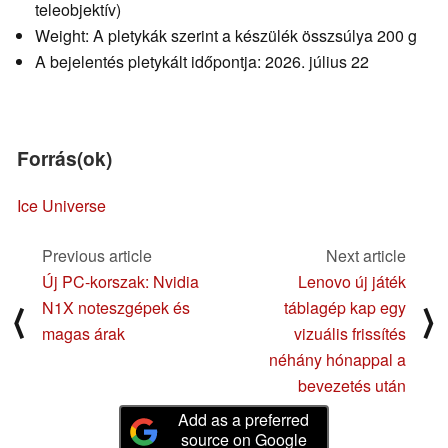
teleobjektív)
Weight: A pletykák szerint a készülék összsúlya 200 g
A bejelentés pletykált időpontja: 2026. július 22
Forrás(ok)
Ice Universe
Previous article
Next article
Új PC-korszak: Nvidia
Lenovo új játék
N1X noteszgépek és
táblagép kap egy
⟨
⟩
magas árak
vizuális frissítés
néhány hónappal a
bevezetés után
Add as a preferred
source on Google