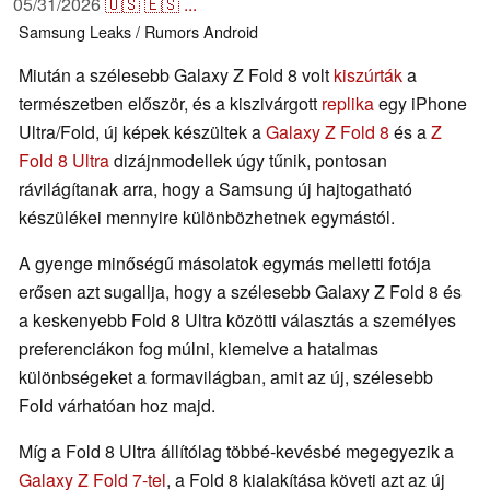
05/31/2026
🇺🇸
🇪🇸
...
Samsung
Leaks / Rumors
Android
Miután a szélesebb Galaxy Z Fold 8 volt
kiszúrták
a
természetben először, és a kiszivárgott
replika
egy iPhone
Ultra/Fold, új képek készültek a
Galaxy Z Fold 8
és a
Z
Fold 8 Ultra
dizájnmodellek úgy tűnik, pontosan
rávilágítanak arra, hogy a Samsung új hajtogatható
készülékei mennyire különbözhetnek egymástól.
A gyenge minőségű másolatok egymás melletti fotója
erősen azt sugallja, hogy a szélesebb Galaxy Z Fold 8 és
a keskenyebb Fold 8 Ultra közötti választás a személyes
preferenciákon fog múlni, kiemelve a hatalmas
különbségeket a formavilágban, amit az új, szélesebb
Fold várhatóan hoz majd.
Míg a Fold 8 Ultra állítólag többé-kevésbé megegyezik a
Galaxy Z Fold 7-tel
, a Fold 8 kialakítása követi azt az új