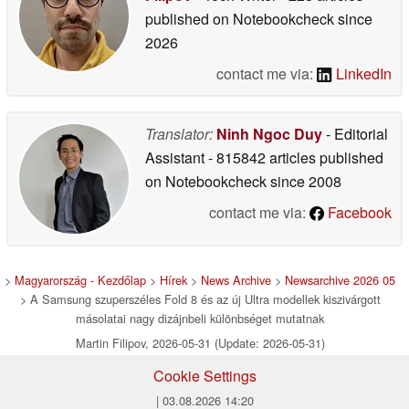
published on Notebookcheck
since
2026
contact me via:
LinkedIn
Translator:
Ninh Ngoc Duy
- Editorial
Assistant
- 815842 articles published
on Notebookcheck
since 2008
contact me via:
Facebook
>
Magyarország - Kezdőlap
>
Hírek
>
News Archive
>
Newsarchive 2026 05
> A Samsung szuperszéles Fold 8 és az új Ultra modellek kiszivárgott
másolatai nagy dizájnbeli különbséget mutatnak
Martin Filipov, 2026-05-31 (Update: 2026-05-31)
Cookie Settings
| 03.08.2026 14:20