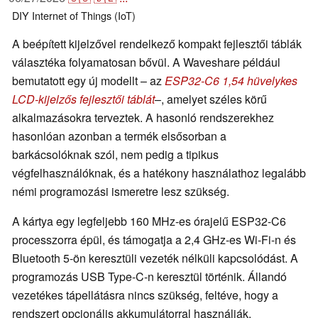
DIY
Internet of Things (IoT)
A beépített kijelzővel rendelkező kompakt fejlesztői táblák
választéka folyamatosan bővül. A Waveshare például
bemutatott egy új modellt – az
ESP32-C6 1,54 hüvelykes
LCD-kijelzős fejlesztői táblát
–, amelyet széles körű
alkalmazásokra terveztek. A hasonló rendszerekhez
hasonlóan azonban a termék elsősorban a
barkácsolóknak szól, nem pedig a tipikus
végfelhasználóknak, és a hatékony használathoz legalább
némi programozási ismeretre lesz szükség.
A kártya egy legfeljebb 160 MHz-es órajelű ESP32-C6
processzorra épül, és támogatja a 2,4 GHz-es Wi-Fi-n és
Bluetooth 5-ön keresztüli vezeték nélküli kapcsolódást. A
programozás USB Type-C-n keresztül történik. Állandó
vezetékes tápellátásra nincs szükség, feltéve, hogy a
rendszert opcionális akkumulátorral használják.