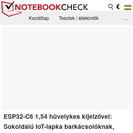
Kezdőlap
Tesztek / áttekintők
...
Hírek
GYIK / Technológia / Benchmarkok
Könyvtár
Kapcsolat
ESP32-C6 1,54 hüvelykes kijelzővel:
Sokoldalú IoT-lapka barkácsolóknak,