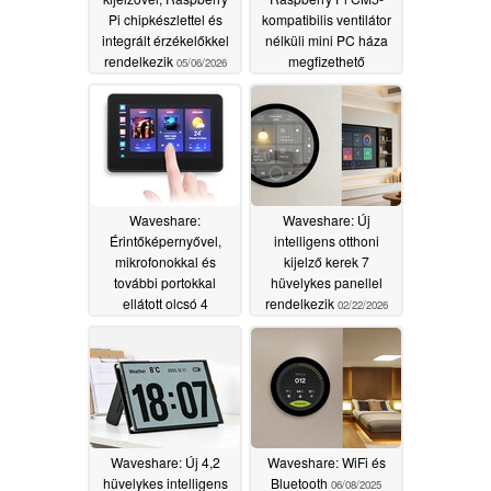
Pi chipkészlettel és
kompatibilis ventilátor
integrált érzékelőkkel
nélküli mini PC háza
rendelkezik
megfizethető
05/06/2026
árcédulával, kettős
Ethernet-csatlakozóval
03/20/2026
Waveshare:
Waveshare: Új
Érintőképernyővel,
intelligens otthoni
mikrofonokkal és
kijelző kerek 7
további portokkal
hüvelykes panellel
ellátott olcsó 4
rendelkezik
02/22/2026
hüvelykes intelligens
otthoni kijelzőt
indítanak útjára
02/22/2026
Waveshare: Új 4,2
Waveshare: WiFi és
hüvelykes intelligens
Bluetooth
06/08/2025