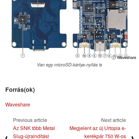
ⓘ Waveshare
Van egy microSD-kártya-nyílás is
Forrás(ok)
Waveshare
Previous article
Next article
Az SNK több Metal
Megjelent az új Urtopia e-
Slug-újraindítási
kerékpár 750 W-os