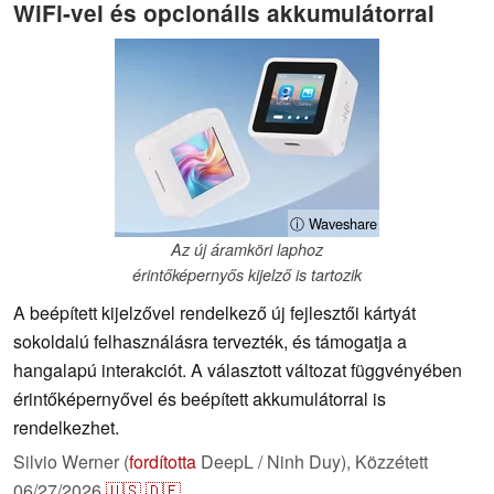
WiFi-vel és opcionális akkumulátorral
ⓘ Waveshare
Az új áramköri laphoz
érintőképernyős kijelző is tartozik
A beépített kijelzővel rendelkező új fejlesztői kártyát
sokoldalú felhasználásra tervezték, és támogatja a
hangalapú interakciót. A választott változat függvényében
érintőképernyővel és beépített akkumulátorral is
rendelkezhet.
Silvio Werner (
fordította
DeepL / Ninh Duy),
Közzétett
06/27/2026
🇺🇸
🇩🇪
...