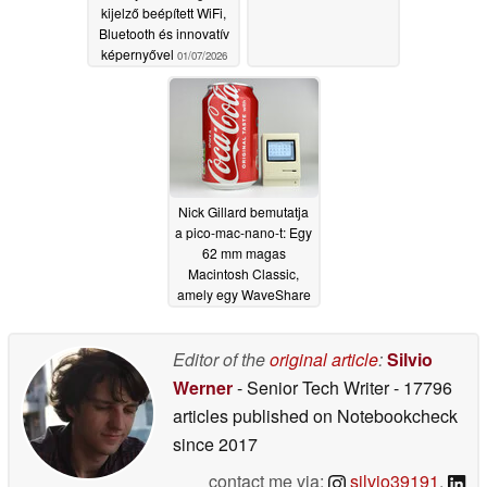
kijelző beépített WiFi,
Bluetooth és innovatív
képernyővel
01/07/2026
Nick Gillard bemutatja
a pico-mac-nano-t: Egy
62 mm magas
Macintosh Classic,
amely egy WaveShare
Pico Zero Raspberry Pi
lapkából épült
05/28/2025
Editor of the
original article
:
Silvio
Werner
- Senior Tech Writer
- 17796
articles published on Notebookcheck
since 2017
contact me via:
silvio39191
,