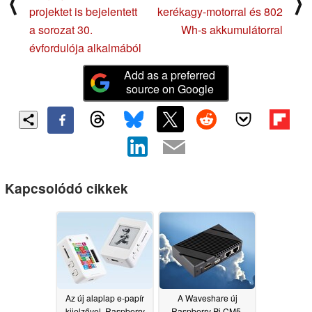
⟨
⟩
projektet is bejelentett
kerékagy-motorral és 802
a sorozat 30.
Wh-s akkumulátorral
évfordulója alkalmából
Add as a preferred
source on Google
Kapcsolódó cikkek
Az új alaplap e-papír
A Waveshare új
kijelzővel, Raspberry
Raspberry Pi CM5-