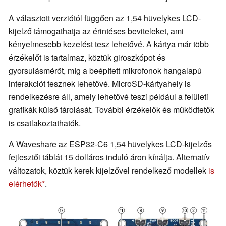
A választott verziótól függően az 1,54 hüvelykes LCD-
kijelző támogathatja az érintéses beviteleket, ami
kényelmesebb kezelést tesz lehetővé. A kártya már több
érzékelőt is tartalmaz, köztük giroszkópot és
gyorsulásmérőt, míg a beépített mikrofonok hangalapú
interakciót tesznek lehetővé. MicroSD-kártyahely is
rendelkezésre áll, amely lehetővé teszi például a felületi
grafikák külső tárolását. További érzékelők és működtetők
is csatlakoztathatók.
A Waveshare az ESP32-C6 1,54 hüvelykes LCD-kijelzős
fejlesztői táblát 15 dolláros induló áron kínálja. Alternatív
változatok, köztük kerek kijelzővel rendelkező modellek
is
elérhetők
.