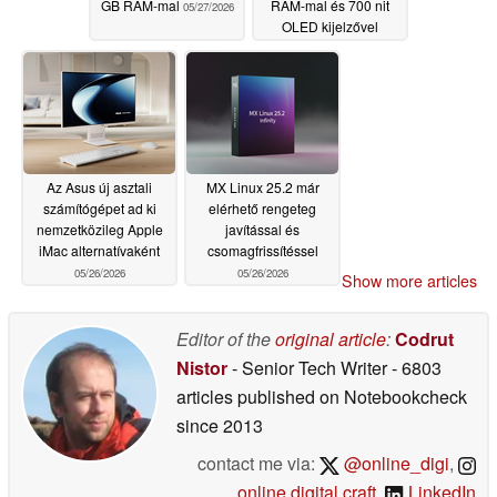
GB RAM-mal
RAM-mal és 700 nit
05/27/2026
OLED kijelzővel
05/26/2026
Az Asus új asztali
MX Linux 25.2 már
számítógépet ad ki
elérhető rengeteg
nemzetközileg Apple
javítással és
iMac alternatívaként
csomagfrissítéssel
05/26/2026
05/26/2026
Show more articles
Editor of the
original article
:
Codrut
Nistor
- Senior Tech Writer
- 6803
articles published on Notebookcheck
since 2013
contact me via:
@online_digi
,
online.digital.craft
,
LinkedIn