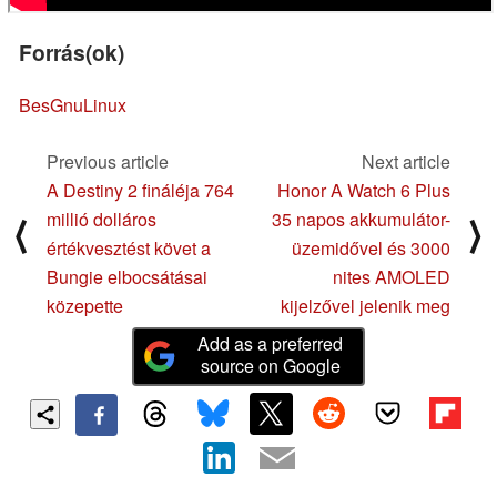
Forrás(ok)
BesGnuLinux
Previous article
Next article
A Destiny 2 fináléja 764
Honor A Watch 6 Plus
millió dolláros
35 napos akkumulátor-
⟨
⟩
értékvesztést követ a
üzemidővel és 3000
Bungie elbocsátásai
nites AMOLED
közepette
kijelzővel jelenik meg
Add as a preferred
source on Google