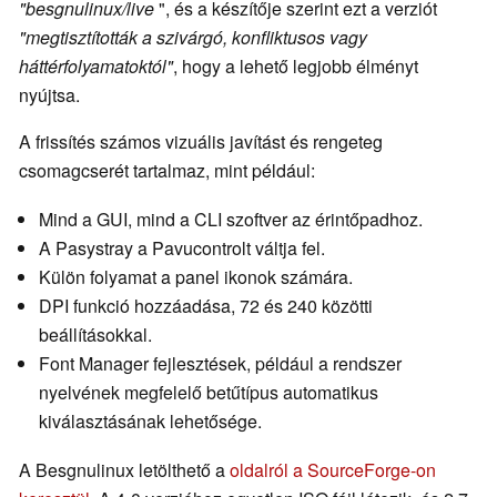
"besgnulinux/live
", és a készítője szerint ezt a verziót
"megtisztították a szivárgó, konfliktusos vagy
háttérfolyamatoktól"
, hogy a lehető legjobb élményt
nyújtsa.
A frissítés számos vizuális javítást és rengeteg
csomagcserét tartalmaz, mint például:
Mind a GUI, mind a CLI szoftver az érintőpadhoz.
A Pasystray a Pavucontrolt váltja fel.
Külön folyamat a panel ikonok számára.
DPI funkció hozzáadása, 72 és 240 közötti
beállításokkal.
Font Manager fejlesztések, például a rendszer
nyelvének megfelelő betűtípus automatikus
kiválasztásának lehetősége.
A Besgnulinux letölthető a
oldalról a SourceForge-on