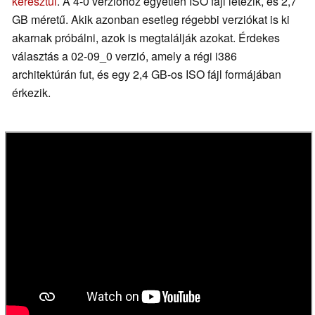
keresztül
. A 4-0 verzióhoz egyetlen ISO fájl létezik, és 2,7
GB méretű. Akik azonban esetleg régebbi verziókat is ki
akarnak próbálni, azok is megtalálják azokat. Érdekes
választás a 02-09_0 verzió, amely a régi i386
architektúrán fut, és egy 2,4 GB-os ISO fájl formájában
érkezik.