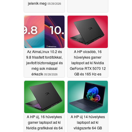
jelenik meg
05/29/2026
Az AlmaLinux 10.2 és
A HP olcsóbb, 16
9.8 frissített fordítókkal,
hüvelykes gamer
javított biztonsággal és
laptopot ad ki Nvidia
még sok mással
GeForce RTX 5070 12
érkezik
GB és 165 Hz-es
05/28/2026
OLED kijelzővel
05/27/2026
A HP új, 16 hüvelykes
A HP új 14 hüvelykes
gamer laptopot ad ki
laptopot ad ki
Nvidia grafikával és 64
világszerte 64 GB