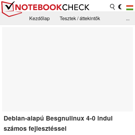
Kezdőlap
Tesztek / áttekintők
...
Hírek
GYIK / Technológia / Benchmarkok
Könyvtár
Kapcsolat
Debian-alapú Besgnulinux 4-0 indul
számos fejlesztéssel