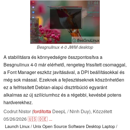
ⓘ BesGnuLinux
Besgnulinux 4-0 JWM desktop
A stabilitásra és könnyedségre összpontosítva a
Besgnulinux 4-0 már elérhető, rengeteg frissített csomaggal,
a Font Manager eszköz javításával, a DPI beállításokkal és
még sok mással. Ezeknek a fejlesztéseknek köszönhetően
ez a felfrissített Debian-alapú disztribúció egyaránt
alkalmas az új szilíciumhoz és a régebbi, kevésbé potens
hardverekhez.
Codrut Nistor (
fordította
DeepL / Ninh Duy),
Közzétett
05/26/2026
🇺🇸
🇩🇪
...
Launch
Linux / Unix
Open Source
Software
Desktop
Laptop /