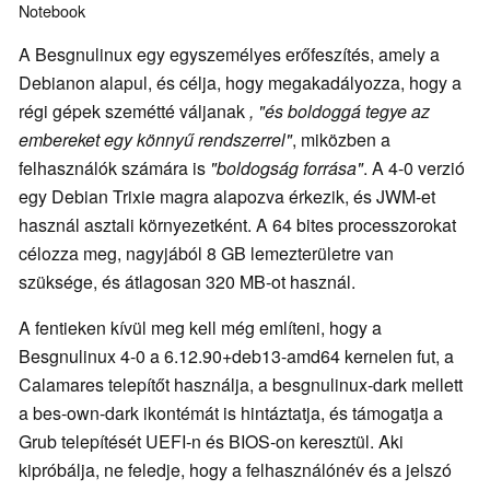
Notebook
A Besgnulinux egy egyszemélyes erőfeszítés, amely a
Debianon alapul, és célja, hogy megakadályozza, hogy a
régi gépek szemétté váljanak
, "és boldoggá tegye az
embereket egy könnyű rendszerrel"
, miközben a
felhasználók számára is
"boldogság forrása"
. A 4-0 verzió
egy Debian Trixie magra alapozva érkezik, és JWM-et
használ asztali környezetként. A 64 bites processzorokat
célozza meg, nagyjából 8 GB lemezterületre van
szüksége, és átlagosan 320 MB-ot használ.
A fentieken kívül meg kell még említeni, hogy a
Besgnulinux 4-0 a 6.12.90+deb13-amd64 kernelen fut, a
Calamares telepítőt használja, a besgnulinux-dark mellett
a bes-own-dark ikontémát is hintáztatja, és támogatja a
Grub telepítését UEFI-n és BIOS-on keresztül. Aki
kipróbálja, ne feledje, hogy a felhasználónév és a jelszó