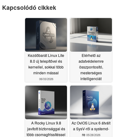
Kapcsolódó cikkek
Kezdőbarát Linux Lite
Elérhető az
8.0 új telepítővel és
adatvédelemre
kernellel, sokkal több
összpontosító,
minden mással
mesterséges
intelligenciát
06/03/2026
alkalmazó Gnoppix
Linux 26.6
05/29/2026
A Rocky Linux 9.8
Az OviOS Linux 6 átvált
javított biztonsággal és
a SysV-ről a systemd-
több csomagfrissítéssel
re
05/28/2026