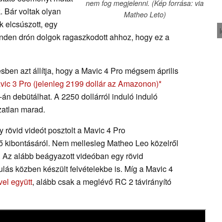
nem fog megjelenni. (Kép forrása: via
. Bár voltak olyan
Matheo Leto)
k elcsúszott, egy
inden drón dolgok ragaszkodott ahhoz, hogy ez a
sben azt állítja, hogy a Mavic 4 Pro mégsem április
vic 3 Pro
(jelenleg 2199 dollár az Amazonon)
n debütálhat. A 2250 dollárról induló induló
zatlan marad.
 rövid videót posztolt a Mavic 4 Pro
ő kibontásáról. Nem mellesleg Matheo Leo közelről
. Az alább beágyazott videóban egy rövid
ulás közben készült felvételekbe is. Míg a Mavic 4
el együtt
, alább csak a meglévő RC 2 távirányító