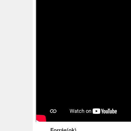
Forrás(ok)