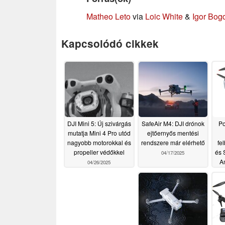
Matheo Leto
via
Loic White
&
Igor Bog
Kapcsolódó cikkek
DJI Mini 5: Új szivárgás
SafeAir M4: DJI drónok
Po
mutatja Mini 4 Pro utód
ejtőernyős mentési
nagyobb motorokkal és
rendszere már elérhető
fe
propeller védőkkel
és 
04/17/2025
A
04/26/2025