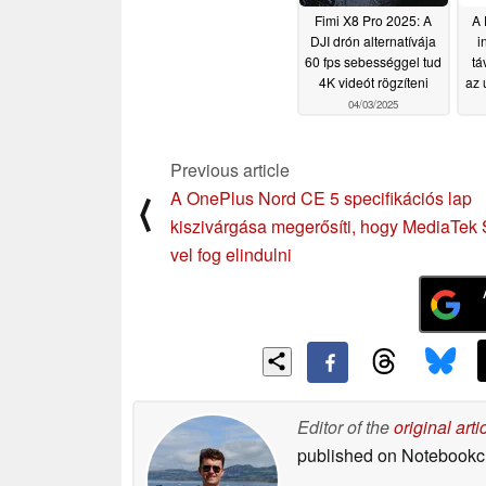
Fimi X8 Pro 2025: A
A 
DJI drón alternatívája
i
60 fps sebességgel tud
tá
4K videót rögzíteni
az 
04/03/2025
Previous article
A OnePlus Nord CE 5 specifikációs lap
⟨
kiszivárgása megerősíti, hogy MediaTek
vel fog elindulni
Editor of the
original arti
published on Notebook