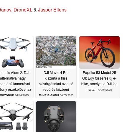
danov
,
DroneXL
&
Jasper Ellens
tensic Atom 2: DJI
DJI Mavic 4 Pro
Paprika 53 Model 25
alternatíva nagy
kiszúrta a friss
GT: Egy fűszeres új e-
lbontású kamerával
szivárgásokat az első
bike, amelyet a DJI fog
Sony érzékelővel az
repülés közbeni
hajtani
04/04/2025
mazonon
felvételekkel
04/14/2025
04/05/2025