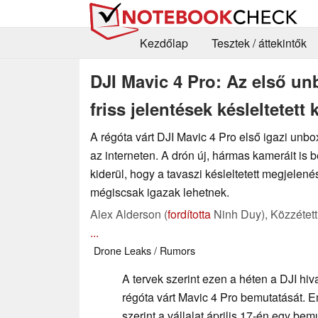
Kezdőlap
Tesztek / áttekintők
DJI Mavic 4 Pro: Az első unb
friss jelentések késleltetet
A régóta várt DJI Mavic 4 Pro első igazi unbo
az interneten. A drón új, hármas kameráit is 
kiderül, hogy a tavaszi késleltetett megjelené
mégiscsak igazak lehetnek.
Alex Alderson (
fordította
Ninh Duy),
Közzétet
...
Drone
Leaks / Rumors
A tervek szerint ezen a héten a DJI hiv
régóta várt Mavic 4 Pro bemutatását. E
szerint a vállalat április 17-én egy be