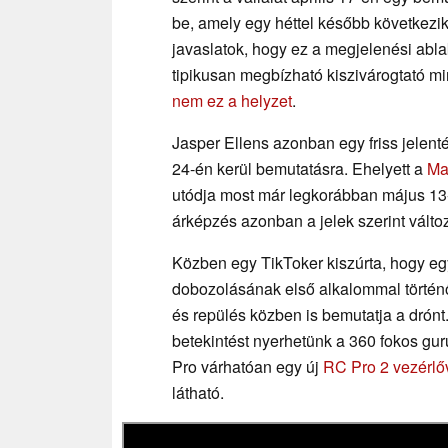
be, amely egy héttel később következik
javaslatok, hogy ez a megjelenési abla
tipikusan megbízható kiszivárogtató m
nem ez a helyzet
.
Jasper Ellens azonban egy friss jelenté
24-én kerül bemutatásra. Ehelyett a
Ma
utódja most már legkorábban május 13-á
árképzés azonban a jelek szerint válto
Közben egy TikToker kiszúrta, hogy egy
dobozolásának első alkalommal történ
és repülés közben is bemutatja a drónt
betekintést nyerhetünk a 360 fokos gur
Pro várhatóan egy új
RC Pro 2 vezérlőv
látható.