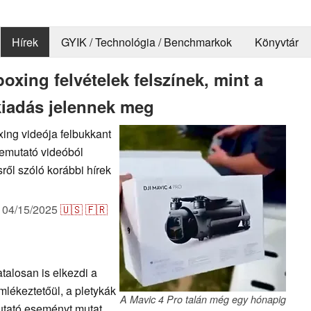
Hírek
GYIK / Technológia / Benchmarkok
Könyvtár
oxing felvételek felszínek, mint a
t kiadás jelennek meg
xing videója felbukkant
bemutató videóból
sről szóló korábbi hírek
t
04/15/2025
🇺🇸
🇫🇷
atalosan is elkezdi a
mlékeztetőül, a pletykák
A Mavic 4 Pro talán még egy hónapig
mutató eseményt mutat