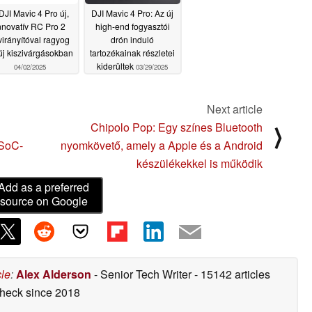
DJI Mavic 4 Pro új,
DJI Mavic 4 Pro: Az új
nnovatív RC Pro 2
high-end fogyasztói
virányítóval ragyog
drón induló
új kiszivárgásokban
tartozékainak részletei
kiderültek
04/02/2025
03/29/2025
Next article
Chipolo Pop: Egy színes Bluetooth
⟩
 SoC-
nyomkövető, amely a Apple és a Android
készülékekkel is működik
Add as a preferred
source on Google
cle
:
Alex Alderson
- Senior Tech Writer
- 15142 articles
check
since 2018