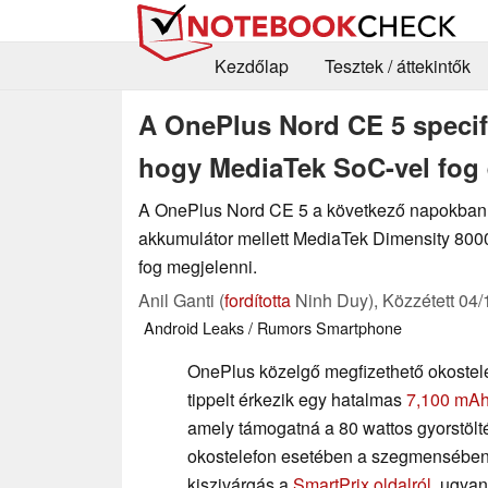
Kezdőlap
Tesztek / áttekintők
A OnePlus Nord CE 5 specifi
hogy MediaTek SoC-vel fog 
A OnePlus Nord CE 5 a következő napokban 
akkumulátor mellett MediaTek Dimensity 800
fog megjelenni.
Anil Ganti (
fordította
Ninh Duy),
Közzétett
04/
Android
Leaks / Rumors
Smartphone
OnePlus közelgő megfizethető okostele
tippelt érkezik egy hatalmas
7,100 mAh
amely támogatná a 80 wattos gyorstölt
okostelefon esetében a szegmensében.
kiszivárgás a
SmartPrix oldalról
, ugyan