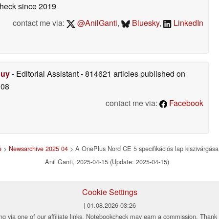
check
since 2019
contact me via:
@AnilGanti
,
Bluesky
,
LinkedIn
Duy
- Editorial Assistant
- 814621 articles published on
008
contact me via:
Facebook
e
>
Newsarchive 2025 04
> A OnePlus Nord CE 5 specifikációs lap kiszivárgása
Anil Ganti, 2025-04-15 (Update: 2025-04-15)
Cookie Settings
| 01.08.2026 03:26
ng via one of our affiliate links, Notebookcheck may earn a commission. Thank 