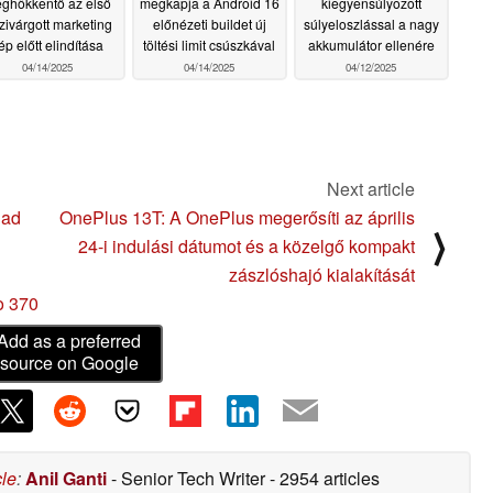
ghökkentő az első
megkapja a Android 16
kiegyensúlyozott
szivárgott marketing
előnézeti buildet új
súlyeloszlással a nagy
ép előtt elindítása
töltési limit csúszkával
akkumulátor ellenére
04/14/2025
04/14/2025
04/12/2025
Next article
Pad
OnePlus 13T: A OnePlus megerősíti az április
⟩
24-i indulási dátumot és a közelgő kompakt
zászlóshajó kialakítását
o 370
Add as a preferred
source on Google
cle
:
Anil Ganti
- Senior Tech Writer
- 2954 articles