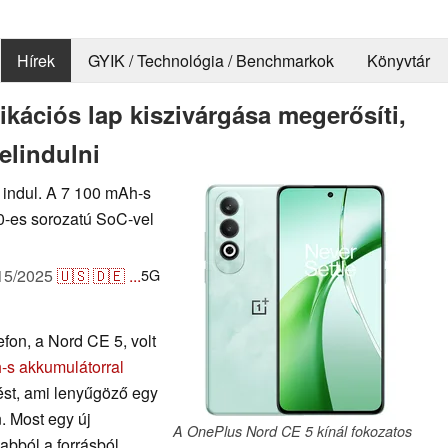
Hírek
GYIK / Technológia / Benchmarkok
Könyvtár
kációs lap kiszivárgása megerősíti,
elindulni
indul. A 7 100 mAh-s
0-es sorozatú SoC-vel
15/2025
🇺🇸
🇩🇪
...
5G
fon, a Nord CE 5, volt
-s akkumulátorral
ést, ami lenyűgöző egy
 Most egy új
A OnePlus Nord CE 5 kínál fokozatos
abból a forrásból,