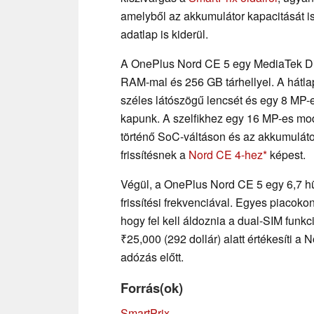
amelyből az akkumulátor kapacitását is
adatlap is kiderül.
A OnePlus Nord CE 5 egy MediaTek Di
RAM-mal és 256 GB tárhellyel. A hát
széles látószögű lencsét és egy 8 MP-
kapunk. A szelfikhez egy 16 MP-es mo
történő SoC-váltáson és az akkumuláto
frissítésnek a
Nord CE 4-hez
képest.
Végül, a OnePlus Nord CE 5 egy 6,7 h
frissítési frekvenciával. Egyes piacokon
hogy fel kell áldoznia a dual-SIM funkc
₹25,000 (292 dollár) alatt értékesíti a 
adózás előtt.
Forrás(ok)
SmartPrix