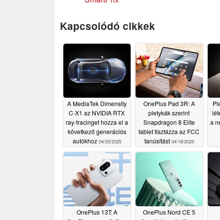
Kapcsolódó cikkek
A MediaTek Dimensity
OnePlus Pad 3R: A
Pl
C-X1 az NVIDIA RTX
pletykák szerint
lé
ray-tracinget hozza el a
Snapdragon 8 Elite
a n
következő generációs
tablet tisztázza az FCC
autókhoz
tanúsítást
04/25/2025
04/18/2025
OnePlus 13T: A
OnePlus Nord CE 5