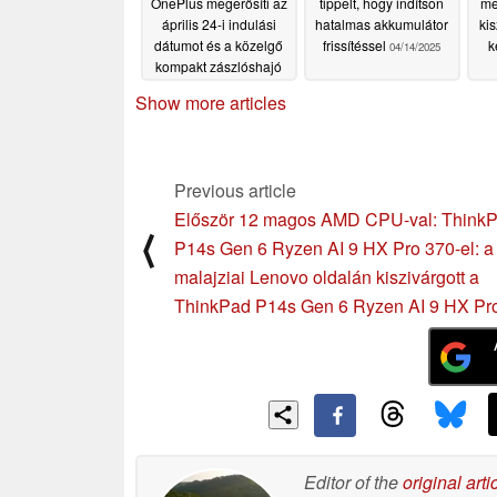
OnePlus megerősíti az
tippelt, hogy indítson
me
április 24-i indulási
hatalmas akkumulátor
ki
dátumot és a közelgő
frissítéssel
k
04/14/2025
kompakt zászlóshajó
kialakítását
04/15/2025
Show more articles
Previous article
Először 12 magos AMD CPU-val: Think
⟨
P14s Gen 6 Ryzen AI 9 HX Pro 370-el: a
malajziai Lenovo oldalán kiszivárgott a
ThinkPad P14s Gen 6 Ryzen AI 9 HX Pr
Editor of the
original arti