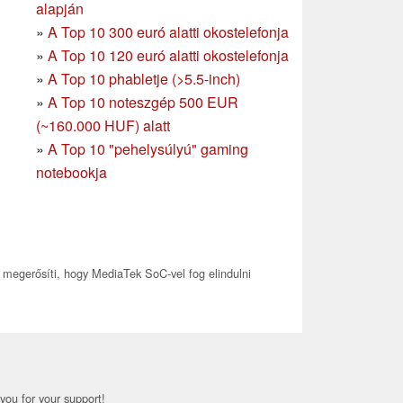
alapján
»
A Top 10 300 euró alatti okostelefonja
»
A Top 10 120 euró alatti okostelefonja
»
A Top 10 phabletje (>5.5-inch)
»
A Top 10 noteszgép 500 EUR
(~160.000 HUF) alatt
»
A Top 10 "pehelysúlyú" gaming
notebookja
 megerősíti, hogy MediaTek SoC-vel fog elindulni
you for your support!