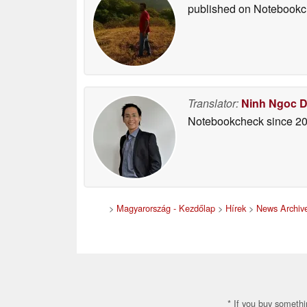
published on Notebook
Translator:
Ninh Ngoc 
Notebookcheck
since 2
>
Magyarország - Kezdőlap
>
Hírek
>
News Archiv
* If you buy somethi