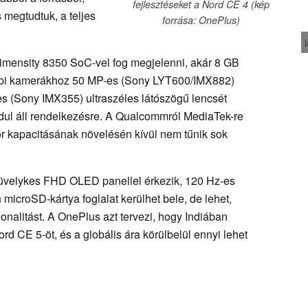
fejlesztéseket a Nord CE 4 (kép
 megtudtuk, a teljes
forrása: OnePlus)
mensity 8350 SoC-vel fog megjelenni, akár 8 GB
lapi kamerákhoz 50 MP-es (Sony LYT600/IMX882)
es (Sony IMX355) ultraszéles látószögű lencsét
dul áll rendelkezésre. A Qualcommról MediaTek-re
r kapacitásának növelésén kívül nem tűnik sok
üvelykes FHD OLED panellel érkezik, 120 Hz-es
 microSD-kártya foglalat kerülhet bele, de lehet,
ionalitást. A OnePlus azt tervezi, hogy Indiában
Nord CE 5-öt, és a globális ára körülbelül ennyi lehet