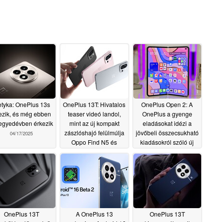
etyka: OnePlus 13s
OnePlus 13T: Hivatalos
OnePlus Open 2: A
tezik, és még ebben
teaser videó landol,
OnePlus a gyenge
egyedévben érkezik
mint az új kompakt
eladásokat idézi a
zászlóshajó felülmúlja
jövőbeli összecsukható
04/17/2025
Oppo Find N5 és
kiadásokról szóló új
Xiaomi Poco F7 Ultra a
pontosításban
04/16/2025
korai benchmarkokban
04/16/2025
OnePlus 13T
A OnePlus 13
OnePlus 13T