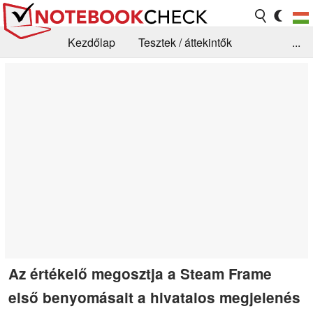
Kezdőlap
Tesztek / áttekintők
...
Hírek
GYIK / Technológia / Benchmarkok
Könyvtár
Kapcsolat
Az értékelő megosztja a Steam Frame
első benyomásait a hivatalos megjelenés