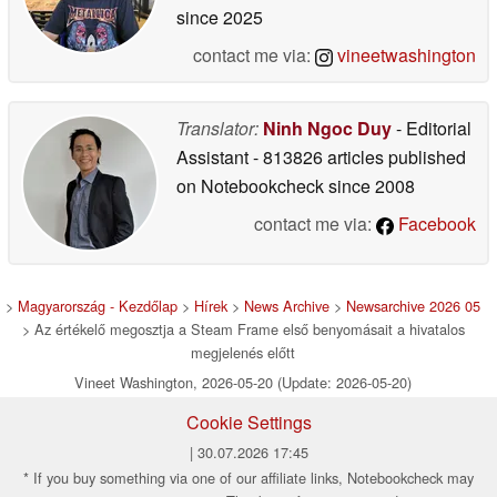
since 2025
contact me via:
vineetwashington
Translator:
Ninh Ngoc Duy
- Editorial
Assistant
- 813826 articles published
on Notebookcheck
since 2008
contact me via:
Facebook
>
Magyarország - Kezdőlap
>
Hírek
>
News Archive
>
Newsarchive 2026 05
> Az értékelő megosztja a Steam Frame első benyomásait a hivatalos
megjelenés előtt
Vineet Washington, 2026-05-20 (Update: 2026-05-20)
Cookie Settings
| 30.07.2026 17:45
* If you buy something via one of our affiliate links, Notebookcheck may