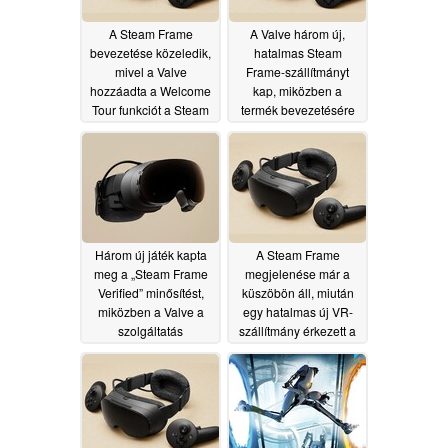
A Steam Frame
A Valve három új,
bevezetése közeledik,
hatalmas Steam
mivel a Valve
Frame-szállítmányt
hozzáadta a Welcome
kap, miközben a
Tour funkciót a Steam
termék bevezetésére
háttérrendszeréhez
készül
07/19/2026
07/25/2026
Három új játék kapta
A Steam Frame
meg a „Steam Frame
megjelenése már a
Verified” minősítést,
küszöbön áll, miután
miközben a Valve a
egy hatalmas új VR-
szolgáltatás
szállítmány érkezett a
elindítására készül
Valve amerikai
raktárába
07/15/2026
07/11/2026