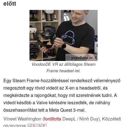
előtt
ⓘ gogodboss on X
VoodooDE VR az állítólagos Steam
Frame headset-tel.
Egy Steam Frame-hozzáféréssel rendelkező véleményező
megosztott egy rövid videót az X-en a headsetről, és
megkérdezte a rajongókat, hogy mit szeretnének tudni. A
videót később a Valve kérésére leszedték, de néhány
összehasonlítást tett a Meta Quest 3-mal.
Vineet Washington (
fordította
DeepL / Ninh Duy),
Közzétett
05/20/2026
🇺🇸
🇩🇪
...