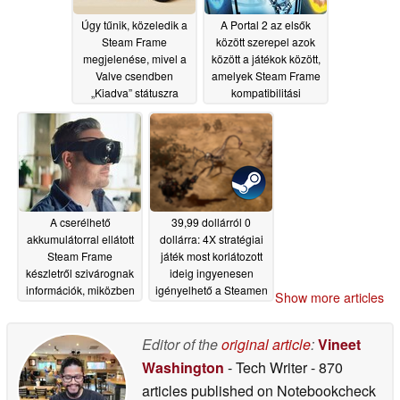
Úgy tűnik, közeledik a
A Portal 2 az elsők
Steam Frame
között szerepel azok
megjelenése, mivel a
között a játékok között,
Valve csendben
amelyek Steam Frame
„Kiadva” státuszra
kompatibilitási
állította a vezeték
minősítést kaptak
nélküli adapter
06/29/2026
illesztőprogramját
07/02/2026
A cserélhető
39,99 dollárról 0
akkumulátorral ellátott
dollárra: 4X stratégiai
Steam Frame
játék most korlátozott
készletről szivárognak
ideig ingyenesen
információk, miközben
igényelhető a Steamen
Show more articles
közeledik a VR-
05/22/2026
szemüveg megjelenési
dátuma
Editor of the
original article
:
Vineet
06/18/2026
Washington
- Tech Writer
- 870
articles published on Notebookcheck