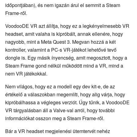
időpontjában), és nem igazán árul el semmit a Steam
Frame-ről.
VoodooDE VR azt állítja, hogy ez a legkényelmesebb VR
headset, amit valaha is kipróbált, annak ellenére, hogy
nagyobb, mint a Meta Quest 3. Megvan hozzá a két
kontroller, valamint a PC-s VR-játékot lehetővé tevő
dongle is. Egy másik ínyencség, amit megosztott, hogy a
Steam Frame gond nélkül működött mind a VR, mind a
nem VR játékokkal.
Nem világos, hogy ez a modell egy dev kit-e, de az
értékelő a válaszokban megemlíti, hogy alig várja, hogy
kipróbálhassa a végleges verziót. Úgy tűnik, a VoodooDE
VR tárgyalásban áll a Valve-val arról, hogy további
információkat osszon meg a Steam Frame-ről.
Bár a VR headset megjelenési ütemtervét nehéz