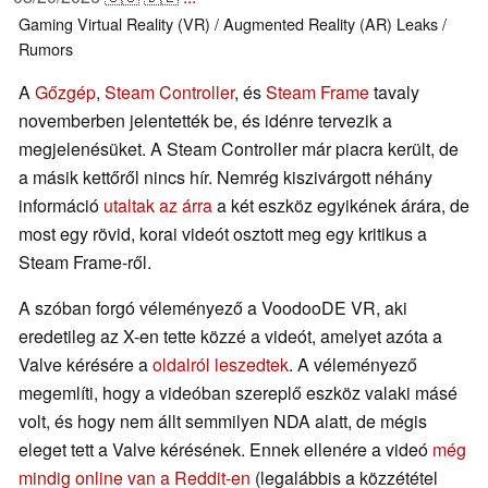
Gaming
Virtual Reality (VR) / Augmented Reality (AR)
Leaks /
Rumors
A
Gőzgép
,
Steam Controller
, és
Steam Frame
tavaly
novemberben jelentették be, és idénre tervezik a
megjelenésüket. A Steam Controller már piacra került, de
a másik kettőről nincs hír. Nemrég kiszivárgott néhány
információ
utaltak az árra
a két eszköz egyikének árára, de
most egy rövid, korai videót osztott meg egy kritikus a
Steam Frame-ről.
A szóban forgó véleményező a VoodooDE VR, aki
eredetileg az X-en tette közzé a videót, amelyet azóta a
Valve kérésére a
oldalról leszedtek
. A véleményező
megemlíti, hogy a videóban szereplő eszköz valaki másé
volt, és hogy nem állt semmilyen NDA alatt, de mégis
eleget tett a Valve kérésének. Ennek ellenére a videó
még
mindig online van a Reddit-en
(legalábbis a közzététel