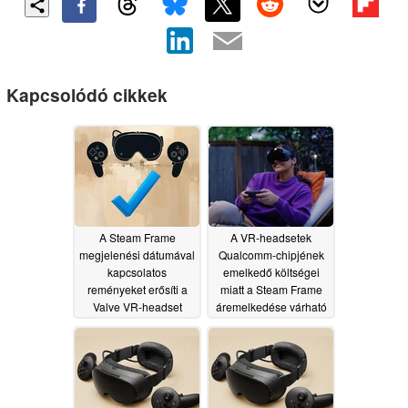
Kapcsolódó cikkek
A Steam Frame
A VR-headsetek
megjelenési dátumával
Qualcomm-chipjének
kapcsolatos
emelkedő költségei
reményeket erősíti a
miatt a Steam Frame
Valve VR-headset
áremelkedése várható
FCC-tanúsítása
07/26/2026
07/30/2026