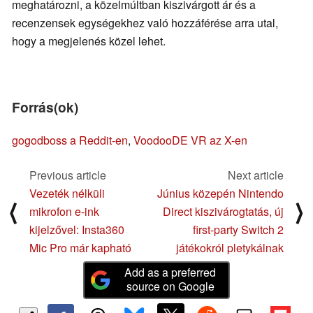
meghatározni, a közelmúltban kiszivárgott ár és a
recenzensek egységekhez való hozzáférése arra utal,
hogy a megjelenés közel lehet.
Forrás(ok)
gogodboss a Reddit-en
,
VoodooDE VR az X-en
Previous article
Next article
Vezeték nélküli
Június közepén Nintendo
⟨
⟩
mikrofon e-ink
Direct kiszivárogtatás, új
kijelzővel: Insta360
first-party Switch 2
Mic Pro már kapható
játékokról pletykálnak
Add as a preferred
source on Google