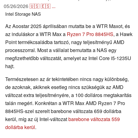
05/26/2026
🇺🇸
🇪🇸
...
Intel
Storage
NAS
Az Aoostar 2025 áprilisában mutatta be a WTR Maxot, és
az induláskor a WTR Max a
Ryzen 7 Pro 8845HS
, a Hawk
Point termékcsaládba tartozó, nagy teljesítményű AMD
processzorral. Most a vállalat bemutatta a NAS egy
megfizethetőbb változatát, amelyet az Intel Core i5-1235U
hajt.
Természetesen az ár tekintetében nincs nagy különbség,
de azoknak, akiknek esetleg nincs szükségük az AMD
változat extra teljesítményére, a 100 dolláros megtakarítás
talán megéri. Konkrétan a WTR Max AMD Ryzen 7 Pro
8845HS-szel szerelt barebone változata 659 dollárba
kerül, míg az új Intel-változat
barebone változata 559
dollárba kerül
.