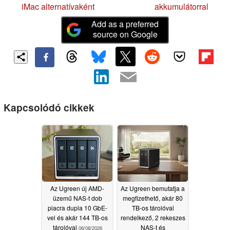
iMac alternatívaként
akkumulátorral
Add as a preferred
source on Google
Kapcsolódó cikkek
Az Ugreen új AMD-
Az Ugreen bemutatja a
üzemű NAS-t dob
megfizethető, akár 80
piacra dupla 10 GbE-
TB-os tárolóval
vel és akár 144 TB-os
rendelkező, 2 rekeszes
tárolóval
NAS-t és
06/08/2026