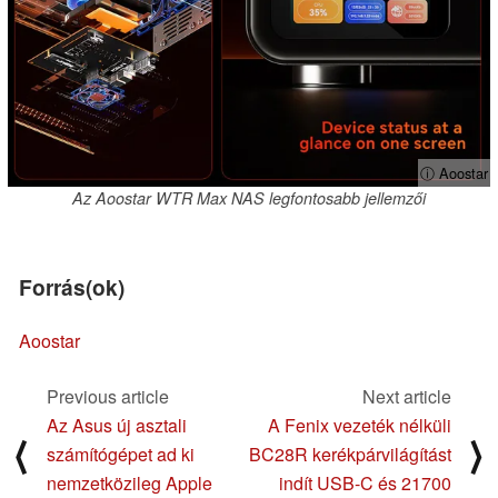
ⓘ Aoostar
Az Aoostar WTR Max NAS legfontosabb jellemzői
Forrás(ok)
Aoostar
Previous article
Next article
Az Asus új asztali
A Fenix vezeték nélküli
⟨
⟩
számítógépet ad ki
BC28R kerékpárvilágítást
nemzetközileg Apple
indít USB-C és 21700