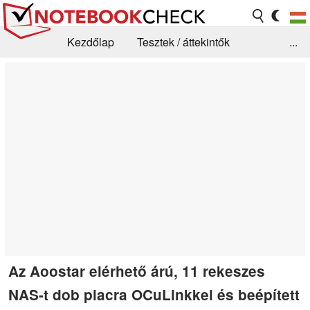
Kezdőlap
Tesztek / áttekintők
...
Hírek
GYIK / Technológia / Benchmarkok
Könyvtár
Kapcsolat
Az Aoostar elérhető árú, 11 rekeszes
NAS-t dob piacra OCuLinkkel és beépített