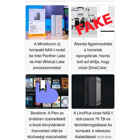
kedvezményes árakat
kínál
06/08/2026
A Minisforum új
Átverés figyelmeztetés
kompakt NAS-t mutat
a homelab
be Intel Panther Lake
rajongóknak: Hamis
és Intel Wildcat Lake
bolt azt állítja, hogy
processzorokkal
olcsó ZimaCube-
rendszereket árulnak
05/09/2026
05/07/2026
Booklore: A Plex az
A LincPlus olcsó NAS-t
önállóan üzemeltetett
dob piacra 76 TB-os
e-book könyvtárakról
tárolótámogatással és
licencelési vitát és
kompakt, 4 rekeszes
közösségi visszahatást
kialakítással
04/25/2026