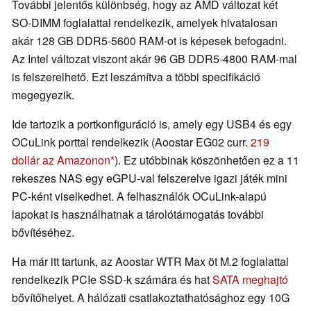
További jelentős különbség, hogy az AMD változat két
SO-DIMM foglalattal rendelkezik, amelyek hivatalosan
akár 128 GB DDR5-5600 RAM-ot is képesek befogadni.
Az Intel változat viszont akár 96 GB DDR5-4800 RAM-mal
is felszerelhető. Ezt leszámítva a többi specifikáció
megegyezik.
Ide tartozik a portkonfiguráció is, amely egy USB4 és egy
OCuLink porttal rendelkezik (Aoostar EG02 curr.
219
dollár az Amazonon
). Ez utóbbinak köszönhetően ez a 11
rekeszes NAS egy eGPU-val felszerelve igazi játék mini
PC-ként viselkedhet. A felhasználók OCuLink-alapú
lapokat is használhatnak a tárolótámogatás további
bővítéséhez.
Ha már itt tartunk, az Aoostar WTR Max öt M.2 foglalattal
rendelkezik PCIe SSD-k számára és hat
SATA meghajtó
bővítőhelyet. A hálózati csatlakoztathatósághoz egy 10G