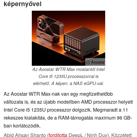
képernyővel
ⓘ Aoostar
Az Aoostar WTR Max mostantól Intel
Core i5 1235U processzorral is
elérhető. A képen: a NAS eGPU-val.
Az Aoostar WTR Max-nak van egy megfizethetőbb
változata is, és az újabb modellben AMD processzor helyett
Intel Core i5 1235U processzor dolgozik. Megmaradt a 11
rekeszes kialakítás, de a RAM-támogatás maximum 96 GB-
ban korlátozódik.
Abid Ahsan Shanto (
fordította
DeepL / Ninh Duy),
Közzétett