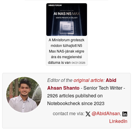
vált ki
05/02/2026
A Minisforum groteszk
módon túlhajtott N5
Max NAS-jának végre
ára és megjelenési
dátuma is van
04/21/2026
Editor of the
original article
:
Abid
Ahsan Shanto
- Senior Tech Writer
-
2926 articles published on
Notebookcheck
since 2023
contact me via:
@AbidAhsan
,
LinkedIn