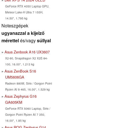
GeForce RTX 4050 Laptop GPU,
Meteor Lake-H Ultra 7 155H,
14.50", 1.795 kg
Noteszgépek
ugyanazzal a kijelző
mérettel
és/vagy
súllyal
Asus Zenbook A16 UX3607
X2-90, Snapdragon X2 X2E-94-
100, 16.00", 1.213 kg
Asus ZenBook S16
UM5606GA
Radeon 880M, Strix / Gorgon Point
Ryzen AI 9 465, 16.00", 1.529 kg
Asus Zephyrus G16
GA605KM
GeForce RTX 5060 Laptop, Strix /
Gorgon Point Ryzen AI 7 350,
16.00", 1.85 kg
Asus ROG Zephyrus G14