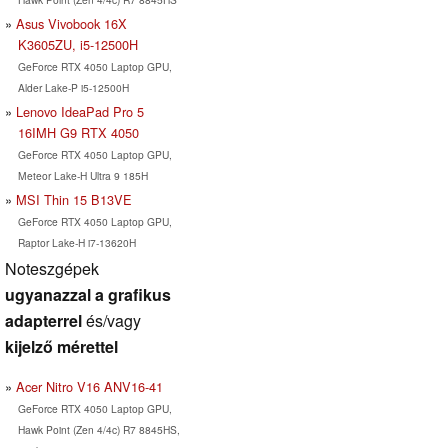
Asus Vivobook 16X
K3605ZU, i5-12500H
GeForce RTX 4050 Laptop GPU,
Alder Lake-P i5-12500H
Lenovo IdeaPad Pro 5
16IMH G9 RTX 4050
GeForce RTX 4050 Laptop GPU,
Meteor Lake-H Ultra 9 185H
MSI Thin 15 B13VE
GeForce RTX 4050 Laptop GPU,
Raptor Lake-H i7-13620H
Noteszgépek
ugyanazzal a grafikus
adapterrel
és/vagy
kijelző mérettel
Acer Nitro V16 ANV16-41
GeForce RTX 4050 Laptop GPU,
Hawk Point (Zen 4/4c) R7 8845HS,