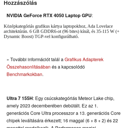
Hozzászólás
NVIDIA GeForce RTX 4050 Laptop GPU
:
Középkategóriás grafikus kártya laptopokhoz, Ada Lovelace
architektúrán. 6 GB GDDR6-ot (96 bites) kínál, és 35-115 W (+
Dynamic Boost) TGP-vel konfigurálható.
» További információt talál a
Grafikus Adapterek
Összehasonlításában
és a kapcsolódó
Benchmarkokban
.
Ultra 7 155H
: Egy csúcskategóriás Meteor Lake chip,
amely 2023 decemberében debütált. Ez az 1.
generációs Core Ultra processzor a 13. generációs Core
chipek leváltására érkezett; 16 maggal (6 + 8 + 2) és 22
menettel rendelkezik. A Performance magjai,