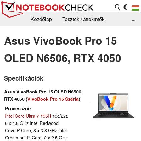
Kezdőlap
Tesztek / áttekintők
...
Hírek
GYIK / Technológia / Benchmarkok
Asus VivoBook Pro 15
Könyvtár
Kapcsolat
OLED N6506, RTX 4050
Specifikációk
Asus VivoBook Pro 15 OLED N6506,
RTX 4050 (
VivoBook Pro 15 Széria
)
Processzor
Intel Core Ultra 7 155H
16c/22t,
6 x 4.8 GHz Intel Redwood
Cove P-Core, 8 x 3.8 GHz Intel
Crestmont E-Core, 2 x 2.5 GHz