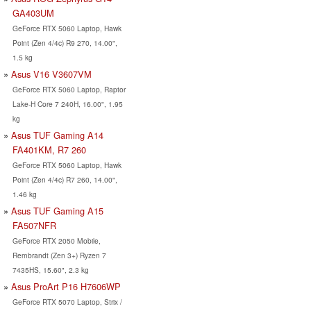
GA403UM
GeForce RTX 5060 Laptop, Hawk
Point (Zen 4/4c) R9 270, 14.00",
1.5 kg
Asus V16 V3607VM
GeForce RTX 5060 Laptop, Raptor
Lake-H Core 7 240H, 16.00", 1.95
kg
Asus TUF Gaming A14
FA401KM, R7 260
GeForce RTX 5060 Laptop, Hawk
Point (Zen 4/4c) R7 260, 14.00",
1.46 kg
Asus TUF Gaming A15
FA507NFR
GeForce RTX 2050 Mobile,
Rembrandt (Zen 3+) Ryzen 7
7435HS, 15.60", 2.3 kg
Asus ProArt P16 H7606WP
GeForce RTX 5070 Laptop, Strix /