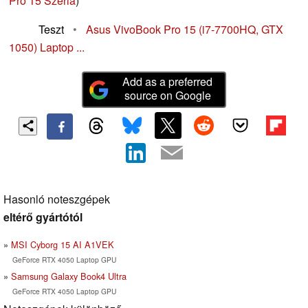
Pro 15 Széria
)
Teszt
•
Asus VivoBook Pro 15 (i7-7700HQ, GTX
1050) Laptop ...
Add as a preferred
source on Google
Hasonló noteszgépek
eltérő gyártótól
MSI Cyborg 15 AI A1VEK
GeForce RTX 4050 Laptop GPU
Samsung Galaxy Book4 Ultra
GeForce RTX 4050 Laptop GPU