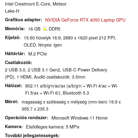
Intel Crestmont E-Core, Meteor
Lake-H
Grafikus adapter
NVIDIA GeForce RTX 4050 Laptop GPU
Memória
16 GB
, DDR5
Kijelző
15.60 hüvelyk 16:9, 2880 x 1620 pixel 212 PPI,
OLED, fényes: igen
Háttértár
M.2 PCIe
Csatlakozók
2 USB 3.0, 2 USB 3.1 Gen2, USB-C Power Delivery
(PD), 1 HDMI, Audió csatlakozók: 3.5mm
Hálózat
802.11 a/b/g/n/ac/ax (a/b/g/n = Wi-Fi 4/ac = Wi-
Fi 5/ax = Wi-Fi 6/), Bluetooth 5.3
Méret
magasság x szélesség x mélység (mm-ben) 19.9 x
355.7 x 235.3
Operációs rendszer
Microsoft Windows 11 Home
Kamera
Elsődleges kamera: 5 MPix
További jellegzetességek