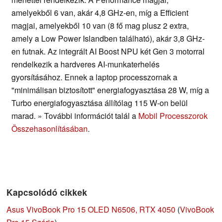
amelyekből 6 van, akár 4,8 GHz-en, míg a Efficient
magjai, amelyekből 10 van (8 fő mag plusz 2 extra,
amely a Low Power Islandben található), akár 3,8 GHz-
en futnak. Az integrált AI Boost NPU két Gen 3 motorral
rendelkezik a hardveres AI-munkaterhelés
gyorsításához. Ennek a laptop processzornak a
"minimálisan biztosított" energiafogyasztása 28 W, míg a
Turbo energiafogyasztása állítólag 115 W-on belül
marad. » További információt talál a
Mobil Processzorok
Összehasonlításában
.
Kapcsolódó cikkek
Asus VivoBook Pro 15 OLED N6506, RTX 4050
(
VivoBook