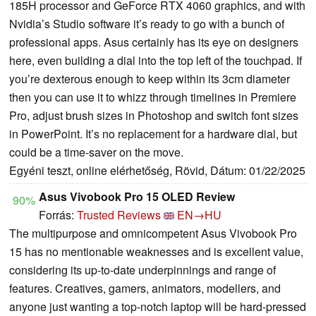
185H processor and GeForce RTX 4060 graphics, and with
Nvidia’s Studio software it’s ready to go with a bunch of
professional apps. Asus certainly has its eye on designers
here, even building a dial into the top left of the touchpad. If
you’re dexterous enough to keep within its 3cm diameter
then you can use it to whizz through timelines in Premiere
Pro, adjust brush sizes in Photoshop and switch font sizes
in PowerPoint. It’s no replacement for a hardware dial, but
could be a time-saver on the move.
Egyéni teszt, online elérhetőség, Rövid, Dátum: 01/22/2025
Asus Vivobook Pro 15 OLED Review
90%
Forrás:
Trusted Reviews
EN→HU
The multipurpose and omnicompetent Asus Vivobook Pro
15 has no mentionable weaknesses and is excellent value,
considering its up-to-date underpinnings and range of
features. Creatives, gamers, animators, modellers, and
anyone just wanting a top-notch laptop will be hard-pressed