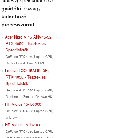
Noteszgépek különböző
gyártótól
és/vagy
különböző
processzorral
.
Acer Nitro V 15 ANV15-52,
RTX 4050 - Tesztek és
Specifikációk
GeForce RTX 4050 Laptop GPU,
Raptor Lake-H Core 5 210H
Lenovo LOQ 15ARP10E,
RTX 4050 - Tesztek és
Specifikációk
GeForce RTX 4050 Laptop GPU,
Rembrandt (Zen 3+) R5 7535HS
HP Victus 15-fb3000
GeForce RTX 4050 Laptop GPU,
unknown
HP Victus 15-fb2000
GeForce RTX 4050 Laptop GPU,
Hawk Point (Zen 4/4c) R7 8845HS