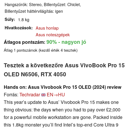
Hangszórók: Stereo, Billentyűzet: Chiclet,
Billentyűzet háttérvilágítás: igen
Súly
1.8 kg
Hivatkozások
Asus honlap
Asus noteszgépek
90%
- nagyon jó
Átlagos pontszám:
Átlag
1
pontszámok (kezdő érték
4
tesztek)
Tesztek a következőre Asus VivoBook Pro 15
OLED N6506, RTX 4050
Hands on: Asus Vivobook Pro 15 OLED (2024) review
Forrás:
Techradar
EN→HU
This year’s update to Asus’ Vivobook Pro 15 makes one
thing obvious: the days when you had to pay over £2,000
for a powerful mobile workstation are gone. Packed inside
this 1.8kg monster you’ll find Intel’s top-end Core Ultra 9