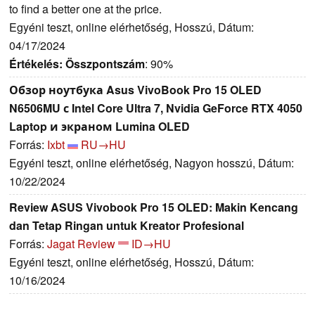
to find a better one at the price.
Egyéni teszt, online elérhetőség, Hosszú, Dátum:
04/17/2024
Értékelés:
Összpontszám
: 90%
Обзор ноутбука Asus VivoBook Pro 15 OLED
N6506MU с Intel Core Ultra 7, Nvidia GeForce RTX 4050
Laptop и экраном Lumina OLED
Forrás:
Ixbt
RU→HU
Egyéni teszt, online elérhetőség, Nagyon hosszú, Dátum:
10/22/2024
Review ASUS Vivobook Pro 15 OLED: Makin Kencang
dan Tetap Ringan untuk Kreator Profesional
Forrás:
Jagat Review
ID→HU
Egyéni teszt, online elérhetőség, Hosszú, Dátum:
10/16/2024