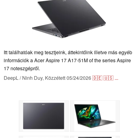
Itt találhatóak meg tesztjeink, áttekintőink illetve más egyéb
információk a Acer Aspire 17 A17-51M of the series Aspire
17 noteszgépről.
DeepL / Ninh Duy,
Közzétett
05/24/2026
🇩🇪
🇺🇸
...