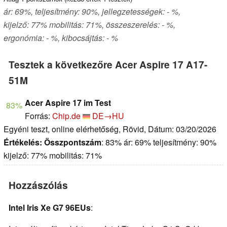
ár: 69%, teljesítmény: 90%, jellegzetességek: - %,
kijelző: 77% mobilitás: 71%, összeszerelés: - %,
ergonómia: - %, kibocsájtás: - %
Tesztek a következőre Acer Aspire 17 A17-
51M
Acer Aspire 17 im Test
83%
Forrás:
Chip.de
DE→HU
Egyéni teszt, online elérhetőség, Rövid, Dátum: 03/20/2026
Értékelés:
Összpontszám
: 83% ár: 69% teljesítmény: 90%
kijelző: 77% mobilitás: 71%
Hozzászólás
Intel Iris Xe G7 96EUs
: