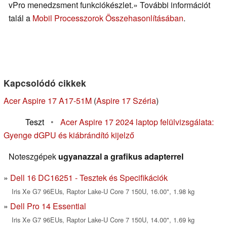
vPro menedzsment funkciókészlet.» További információt
talál a
Mobil Processzorok Összehasonlításában
.
Kapcsolódó cikkek
Acer Aspire 17 A17-51M
(
Aspire 17 Széria
)
Teszt
•
Acer Aspire 17 2024 laptop felülvizsgálata:
Gyenge dGPU és kiábrándító kijelző
Noteszgépek
ugyanazzal a grafikus adapterrel
Dell 16 DC16251 - Tesztek és Specifikációk
Iris Xe G7 96EUs, Raptor Lake-U Core 7 150U, 16.00", 1.98 kg
Dell Pro 14 Essential
Iris Xe G7 96EUs, Raptor Lake-U Core 7 150U, 14.00", 1.69 kg