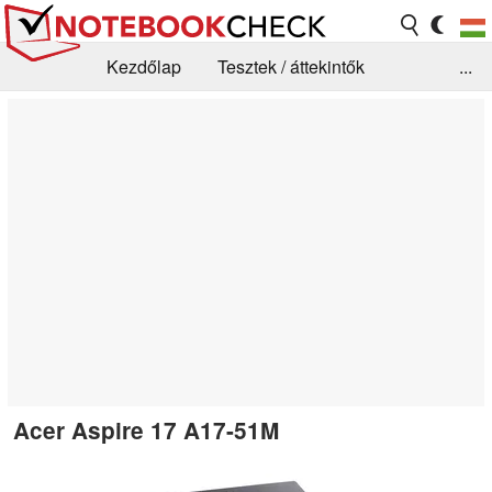
Kezdőlap
Tesztek / áttekintők
...
Hírek
GYIK / Technológia / Benchmarkok
Könyvtár
Kapcsolat
Acer Aspire 17 A17-51M