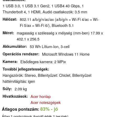
1 USB 3.0, 1 USB 3.1 Gen2, 1 USB4 40 Gbps, 1
Thunderbolt 4, 1 HDMI, Audió csatlakozók: 3.5 mm
Hálózat
802.11 a/b/g/n/ac/ax (a/b/g/n = Wi-Fi 4/ac = Wi-
Fi 5/ax = Wi-Fi 6/), Bluetooth 5.1
Méret
magasság x szélesség x mélység (mm-ben) 17.99 x
402.1 x 256.5
Akkumulátor
53 Wh Lítium-Ion, 3-cell
Operációs rendszer
Microsoft Windows 11 Home
Kamera
Elsődleges kamera: 2 MPix
További jellegzetességek
Hangszórók: Stereo, Billentyűzet: Chiclet, Billentyűzet
háttérvilágítás: igen
Súly
2.09 kg
Hivatkozások
Acer honlap
Acer noteszgépek
83%
- jó
Átlagos pontszám:
Átlag
1
pontszámok (kezdő érték
1
tesztek)