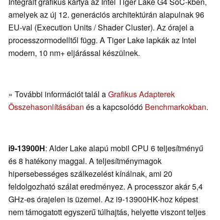
Integrált grafikus kártya az Intel Tiger Lake G4 SoC-kben,
amelyek az új 12. generációs architektúrán alapulnak 96
EU-val (Execution Units / Shader Cluster). Az órajel a
processzormodelltől függ. A Tiger Lake lapkák az Intel
modern, 10 nm+ eljárással készülnek.
» További információt talál a
Grafikus Adapterek
Összehasonlításában
és a kapcsolódó
Benchmarkokban
.
i9-13900H
: Alder Lake alapú mobil CPU 6 teljesítményű
és 8 hatékony maggal. A teljesítménymagok
hipersebességes szálkezelést kínálnak, ami 20
feldolgozható szálat eredményez. A processzor akár 5,4
GHz-es órajelen is üzemel. Az i9-13900HK-hoz képest
nem támogatott egyszerű túlhajtás, helyette viszont teljes