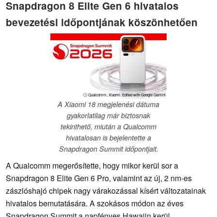
Snapdragon 8 Elite Gen 6 hivatalos
bevezetési időpontjának köszönhetően
ⓘ Qualcomm, Xiaomi. Edited with Google Gemini
A Xiaomi 18 megjelenési dátuma
gyakorlatilag már biztosnak
tekinthető, miután a Qualcomm
hivatalosan is bejelentette a
Snapdragon Summit időpontjait.
A Qualcomm megerősítette, hogy mikor kerül sor a
Snapdragon 8 Elite Gen 6 Pro, valamint az új, 2 nm-es
zászlóshajó chipek nagy várakozással kísért változatainak
hivatalos bemutatására. A szokásos módon az éves
Snapdragon Summit a napfényes Hawaiin kerül