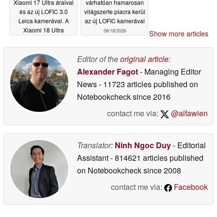
Xiaomi 17 Ultra áraival
várhatóan hamarosan
és az új LOFIC 3.0
világszerte piacra kerül
Leica kamerával. A
az új LOFIC kamerával
Xiaomi 18 Ultra
06/18/2026
Show more articles
mégsem tűnt el – állítja
egy informátor
06/28/2026
Editor of the
original article
:
Alexander Fagot
- Managing Editor
News
- 11723 articles published on
Notebookcheck
since 2016
contact me via:
@alfawien
Translator:
Ninh Ngoc Duy
- Editorial
Assistant
- 814621 articles published
on Notebookcheck
since 2008
contact me via:
Facebook