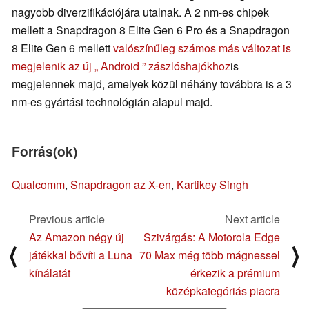
nagyobb diverzifikációjára utalnak. A 2 nm-es chipek
mellett a Snapdragon 8 Elite Gen 6 Pro és a Snapdragon
8 Elite Gen 6 mellett
valószínűleg számos más változat is
megjelenik az új „ Android ” zászlóshajókhoz
is
megjelennek majd, amelyek közül néhány továbbra is a 3
nm-es gyártási technológián alapul majd.
Forrás(ok)
Qualcomm
,
Snapdragon az X-en
,
Kartikey Singh
Previous article
Next article
Az Amazon négy új
Szivárgás: A Motorola Edge
⟨
⟩
játékkal bővíti a Luna
70 Max még több mágnessel
kínálatát
érkezik a prémium
középkategóriás piacra