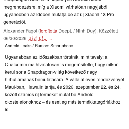
megrendezésre, míg a Xiaomi várhatóan nagyjából
ugyanebben az időben mutatja be az új Xiaomi 18 Pro
generációt.
Alexander Fagot (
fordította
DeepL / Ninh Duy),
Közzétett
06/30/2026
🇺🇸
🇩🇪
...
Android
Leaks / Rumors
Smartphone
Ugyanabban az időszakban történik, mint tavaly: a
Qualcomm ma hivatalosan is megerősítette, hogy mikor
kerül sor a Snapdragon-világ következő nagy
hírhullámának bemutatására. A vállalat éves rendezvényét
Maui-ban, Hawaiin tartja, és 2026. szeptember 22. és 24.
között számos új terméket mutat be Android
okostelefonokhoz – és esetleg más termékkategóriákhoz
is.