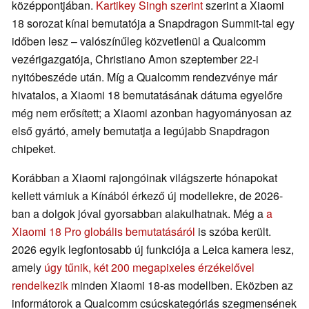
középpontjában.
Kartikey Singh szerint
szerint a Xiaomi
18 sorozat kínai bemutatója a Snapdragon Summit-tal egy
időben lesz – valószínűleg közvetlenül a Qualcomm
vezérigazgatója, Christiano Amon szeptember 22-i
nyitóbeszéde után. Míg a Qualcomm rendezvénye már
hivatalos, a Xiaomi 18 bemutatásának dátuma egyelőre
még nem erősített; a Xiaomi azonban hagyományosan az
első gyártó, amely bemutatja a legújabb Snapdragon
chipeket.
Korábban a Xiaomi rajongóinak világszerte hónapokat
kellett várniuk a Kínából érkező új modellekre, de 2026-
ban a dolgok jóval gyorsabban alakulhatnak. Még a
a
Xiaomi 18 Pro globális bemutatásáról
is szóba került.
2026 egyik legfontosabb új funkciója a Leica kamera lesz,
amely
úgy tűnik, két 200 megapixeles érzékelővel
rendelkezik
minden Xiaomi 18-as modellben. Eközben az
informátorok a Qualcomm csúcskategóriás szegmensének