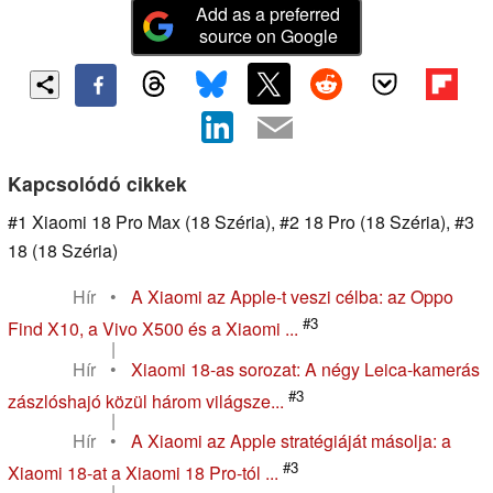
Add as a preferred
source on Google
Kapcsolódó cikkek
#1 Xiaomi 18 Pro Max (18 Széria), #2 18 Pro (18 Széria), #3
18 (18 Széria)
Hír
•
A Xiaomi az Apple-t veszi célba: az Oppo
#3
Find X10, a Vivo X500 és a Xiaomi ...
|
Hír
•
Xiaomi 18-as sorozat: A négy Leica-kamerás
#3
zászlóshajó közül három világsze...
|
Hír
•
A Xiaomi az Apple stratégiáját másolja: a
#3
Xiaomi 18-at a Xiaomi 18 Pro-tól ...
|