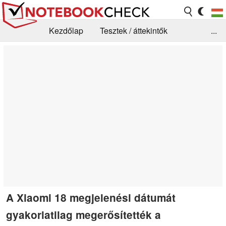
Kezdőlap
Tesztek / áttekintők
...
Hírek
GYIK / Technológia / Benchmarkok
Könyvtár
Kapcsolat
A Xiaomi 18 megjelenési dátumát
gyakorlatilag megerősítették a