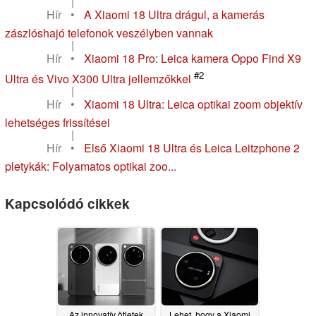
|
Hír
•
A Xiaomi 18 Ultra drágul, a kamerás
zászlóshajó telefonok veszélyben vannak
|
Hír
•
Xiaomi 18 Pro: Leica kamera Oppo Find X9
#2
Ultra és Vivo X300 Ultra jellemzőkkel
|
Hír
•
Xiaomi 18 Ultra: Leica optikai zoom objektív
lehetséges frissítései
|
Hír
•
Első Xiaomi 18 Ultra és Leica Leitzphone 2
pletykák: Folyamatos optikai zoo...
Kapcsolódó cikkek
Az innovatív ötletek
Lehet, hogy a Xiaomi