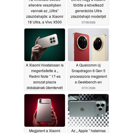
ellenére veszélyben
törölte a következő
vannak az „Ultra”
generációs Ultra
zászlóshajók: a Xiaomi
zászlóshajó modelljét
18 Ultra, a Vivo X500
07/09/2026
Ultra és az Oppo Find
X10 Ultra jövője
07/12/2026
A Xiaomi hivatalosan is
A Qualcomm új
megerősítette a „
Snapdragon 6 Gen 5
Redmi Note ” 17-es
processzora megjelent
sorozat piacra
a Geekbench-en
dobásának ütemtervét
07/01/2026
07/03/2026
Megjelent a Xiaomi
Az „ Apple ” hatalmas