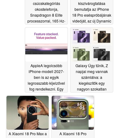
csúcskategóriás
kiszivárogtatása
okostelefonja,
bemutatja az iPhone
Snapdragon 8 Elite
18 Pro eséspróbájának
processzorral, 165 Hz-
videóját, az új Dynamic
es kijelzővel és a Bose
Island funkciót és még
által hangolt
sok mást
06/30/2026
hangszórókkal
07/01/2026
AppleA legolcsóbb
Galaxy Úgy tűnik, Z
iPhone-modell 2027-
napjai meg vannak
ben is az egyik
számlálva: a
legrosszabb kijelzővel
kiegészítők egy
fog rendelkezni. Egy
nagyon szokatlan
informátor az iPhone
nevet sejtetnek a
18 és az iPhone Air 2
Samsung iPhone Ultra-
műszaki adatairól adott
val versengő
tippeket
készülékére
06/29/2026
vonatkozóan
06/29/2026
A Xiaomi 18 Pro Max a
A Xiaomi 18 Pro