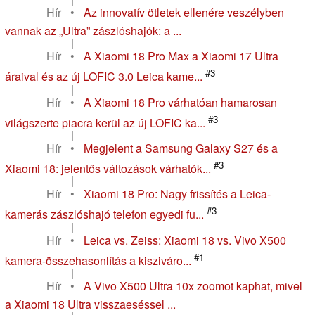
Hír
•
Az innovatív ötletek ellenére veszélyben
vannak az „Ultra” zászlóshajók: a ...
|
Hír
•
A Xiaomi 18 Pro Max a Xiaomi 17 Ultra
#3
áraival és az új LOFIC 3.0 Leica kame...
|
Hír
•
A Xiaomi 18 Pro várhatóan hamarosan
#3
világszerte piacra kerül az új LOFIC ka...
|
Hír
•
Megjelent a Samsung Galaxy S27 és a
#3
Xiaomi 18: jelentős változások várhatók...
|
Hír
•
Xiaomi 18 Pro: Nagy frissítés a Leica-
#3
kamerás zászlóshajó telefon egyedi fu...
|
Hír
•
Leica vs. Zeiss: Xiaomi 18 vs. Vivo X500
#1
kamera-összehasonlítás a kisziváro...
|
Hír
•
A Vivo X500 Ultra 10x zoomot kaphat, mivel
a Xiaomi 18 Ultra visszaeséssel ...