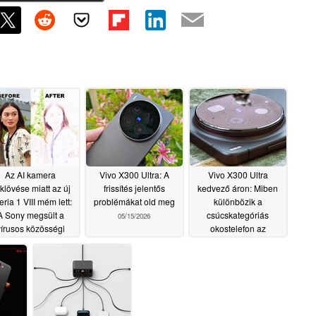
Az AI kamera
Vivo X300 Ultra: A
Vivo X300 Ultra
klövése miatt az új
frissítés jelentős
kedvező áron: Miben
ria 1 VIII mém lett:
problémákat old meg
különbözik a
A Sony megsült a
csúcskategóriás
05/15/2026
vírusos közösségi
okostelefon az
média trendben
importált modelltől?
05/16/2026
05/14/2026