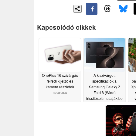
Kapcsolódó cikkek
OnePlus 16 szivárgás
A kiszivárgott
felfedi kijelző és
specifikációk a
ba
kamera részletek
Samsung Galaxy Z
Xpe
Fold 8 (Wide)
05/28/2026
frissítéseit mutatják be
05/18/2026