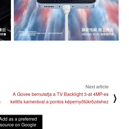
Next article
A Govee bemutatja a TV Backlight 3-at 4MP-es
⟩
n
kettős kamerával a pontos képernyőtükrözéshez
Add as a preferred
source on Google