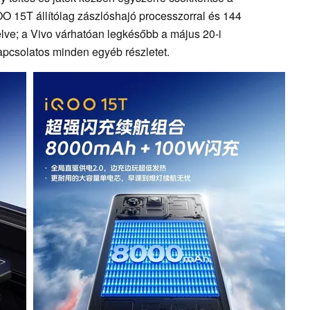
O 15T állítólag zászlóshajó processzorral és 144
lve; a Vivo várhatóan legkésőbb a május 20-i
apcsolatos minden egyéb részletet.