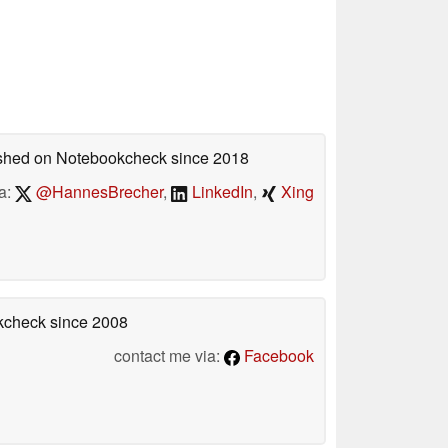
lished on Notebookcheck
since 2018
a:
@HannesBrecher
,
LinkedIn
,
Xing
okcheck
since 2008
contact me via:
Facebook