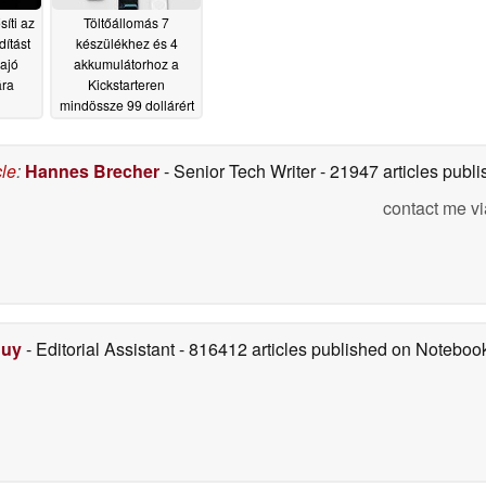
íti az
Töltőállomás 7
dítást
készülékhez és 4
hajó
akkumulátorhoz a
ára
Kickstarteren
mindössze 99 dollárért
05/14/2026
cle
:
Hannes Brecher
- Senior Tech Writer
- 21947 articles pub
contact me vi
Duy
- Editorial Assistant
- 816412 articles published on Notebo