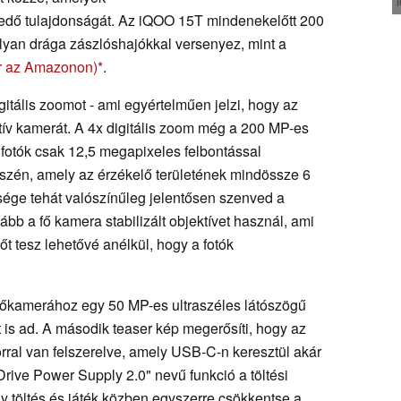
kedő tulajdonságát. Az iQOO 15T mindenekelőtt 200
olyan drága zászlóshajókkal versenyez, mint a
ár az Amazonon)
.
gitális zoomot - ami egyértelműen jelzi, hogy az
tív kamerát. A 4x digitális zoom még a 200 MP-es
 a fotók csak 12,5 megapixeles felbontással
szén, amely az érzékelő területének mindössze 6
ége tehát valószínűleg jelentősen szenved a
ább a fő kamera stabilizált objektívet használ, ami
őt tesz lehetővé anélkül, hogy a fotók
 főkamerához egy 50 MP-es ultraszéles látószögű
 is ad. A második teaser kép megerősíti, hogy az
al van felszerelve, amely USB-C-n keresztül akár
 Drive Power Supply 2.0" nevű funkció a töltési
gy töltés és játék közben egyszerre csökkentse a