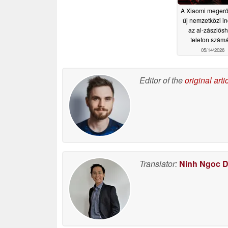
A Xiaomi megerős
új nemzetközi in
az al-zászlós
telefon szám
05/14/2026
Editor of the
original arti
Translator:
Ninh Ngoc 