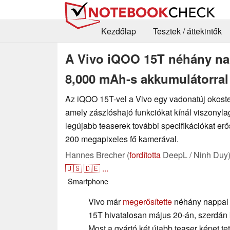
Kezdőlap
Tesztek / áttekintők
A Vivo iQOO 15T néhány na
8,000 mAh-s akkumulátorral
Az iQOO 15T-vel a Vivo egy vadonatúj okoste
amely zászlóshajó funkciókat kínál viszonyla
legújabb teaserek további specifikációkat er
200 megapixeles fő kamerával.
Hannes Brecher (
fordította
DeepL / Ninh Duy
🇺🇸
🇩🇪
...
Smartphone
Vivo már
megerősítette
néhány nappal 
15T hivatalosan május 20-án, szerdán 
Most a gyártó két újabb teaser képet te