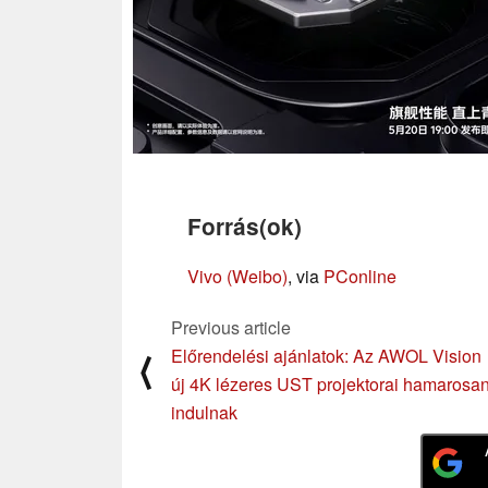
Forrás(ok)
Vivo (Weibo)
, via
PConline
Previous article
Előrendelési ajánlatok: Az AWOL Vision
⟨
új 4K lézeres UST projektorai hamarosa
indulnak