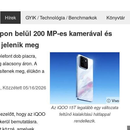
Hírek
GYIK / Technológia / Benchmarkok
Könyvtár
pon belül 200 MP-es kamerával és
 jelenik meg
lefont dob piacra,
g alacsony áron. A
ősítenek meg, élükön a
),
Közzétett
05/16/2026
ⓘ Vivo
Az iQOO 15T legalább egy változata
ezelőtt, hogy az iQOO
feltűnő kialakítású hátlappal
rendelkezik.
kerül bemutatásra.
tt közzé, amelyek