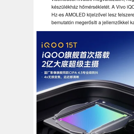
készülékház hőmérsékletét. A Vivo iQO
Hz-es AMOLED kijelzővel lesz felszere
bemutatón megerősíti a jellemzőkkel k