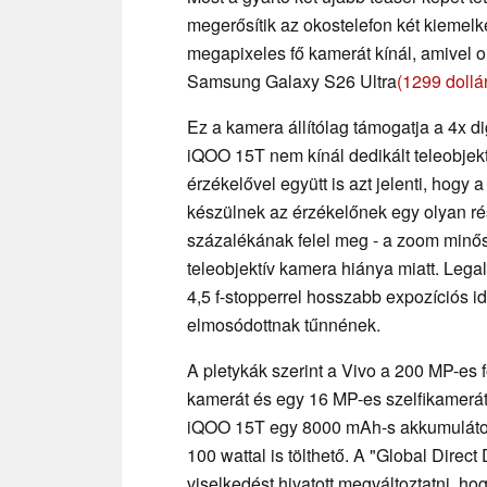
megerősítik az okostelefon két kiemel
megapixeles fő kamerát kínál, amivel 
Samsung Galaxy S26 Ultra
(1299 doll
Ez a kamera állítólag támogatja a 4x di
iQOO 15T nem kínál dedikált teleobjek
érzékelővel együtt is azt jelenti, hogy
készülnek az érzékelőnek egy olyan ré
százalékának felel meg - a zoom minős
teleobjektív kamera hiánya miatt. Legal
4,5 f-stopperrel hosszabb expozíciós id
elmosódottnak tűnnének.
A pletykák szerint a Vivo a 200 MP-es
kamerát és egy 16 MP-es szelfikamerát
iQOO 15T egy 8000 mAh-s akkumulátorr
100 wattal is tölthető. A "Global Direct
viselkedést hivatott megváltoztatni, ho