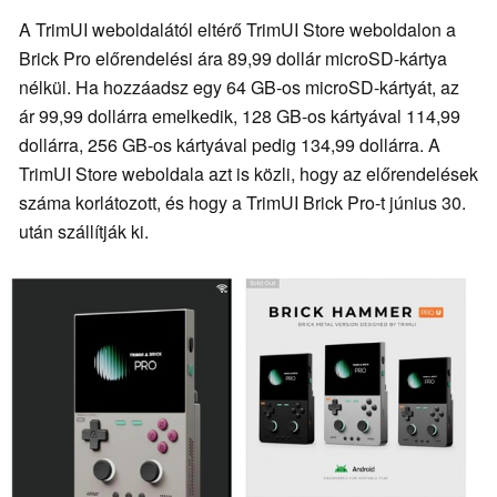
A TrimUI weboldalától eltérő TrimUI Store weboldalon a
Brick Pro előrendelési ára 89,99 dollár microSD-kártya
nélkül. Ha hozzáadsz egy 64 GB-os microSD-kártyát, az
ár 99,99 dollárra emelkedik, 128 GB-os kártyával 114,99
dollárra, 256 GB-os kártyával pedig 134,99 dollárra. A
TrimUI Store weboldala azt is közli, hogy az előrendelések
száma korlátozott, és hogy a TrimUI Brick Pro-t június 30.
után szállítják ki.