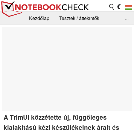
Kezdőlap
Tesztek / áttekintők
...
Hírek
GYIK / Technológia / Benchmarkok
Könyvtár
Kapcsolat
A TrimUI közzétette új, függőleges
kialakítású kézi készülékeinek árait és