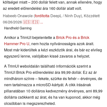
költségei miatt – 200 dollár felett van, annak ellenére, hogy
az eredeti előrendelési ára 160 dollár alatt volt.
Habeeb Onawole (
fordította
DeepL / Ninh Duy),
Közzétett
06/26/2026
🇺🇸
🇪🇸
...
Handheld
Gaming
Amikor a TrimUI bejelentette a
Brick Pro és a Brick
Hammer Pro U
, nem hozta nyilvánosságra azok árait.
Most már kiderültek a kézi eszközök árai, és bár ez elvileg
egyszerű lenne, valójában kissé zavaros a helyzet.
A TrimUI weboldalán található információk szerint a
TrimUI Brick Pro előrendelési ára 99,99 dollár. Ez az ár
mindhárom színre – fekete, szürke és fehér – érvényes, de
nem tartalmazza a microSD-kártyát. A cikk írásának
pillanatában 10 dolláros kedvezmény érvényes, ami 89,99
dollárra csökkenti az árat, és ha van kuponod, akkor még
olcsóbban is megszerezheted.