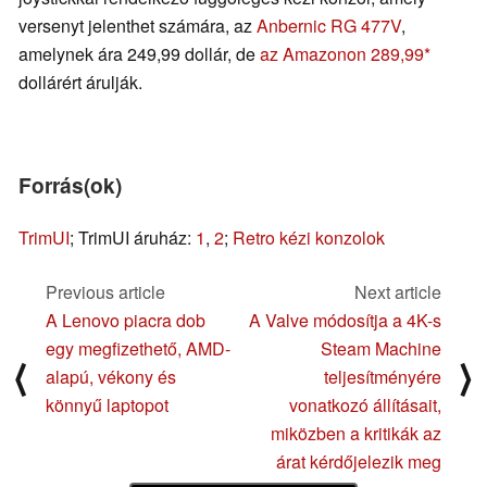
versenyt jelenthet számára, az
Anbernic RG 477V
,
amelynek ára 249,99 dollár, de
az Amazonon 289,99
dollárért árulják.
Forrás(ok)
TrimUI
; TrimUI áruház:
1
,
2
;
Retro kézi konzolok
Previous article
Next article
A Lenovo piacra dob
A Valve módosítja a 4K-s
egy megfizethető, AMD-
Steam Machine
⟨
⟩
alapú, vékony és
teljesítményére
könnyű laptopot
vonatkozó állításait,
miközben a kritikák az
árat kérdőjelezik meg