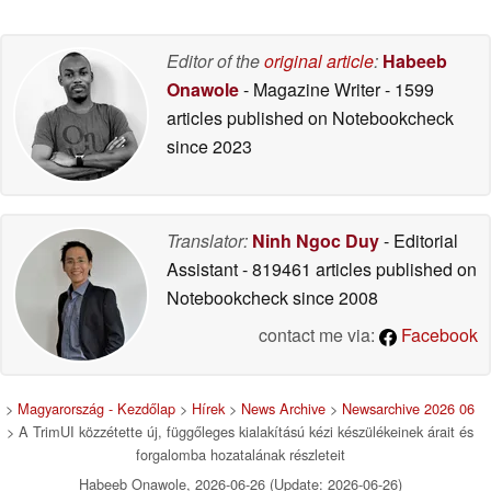
Editor of the
original article
:
Habeeb
Onawole
- Magazine Writer
- 1599
articles published on Notebookcheck
since 2023
Translator:
Ninh Ngoc Duy
- Editorial
Assistant
- 819461 articles published on
Notebookcheck
since 2008
contact me via:
Facebook
>
Magyarország - Kezdőlap
>
Hírek
>
News Archive
>
Newsarchive 2026 06
> A TrimUI közzétette új, függőleges kialakítású kézi készülékeinek árait és
forgalomba hozatalának részleteit
Habeeb Onawole, 2026-06-26 (Update: 2026-06-26)