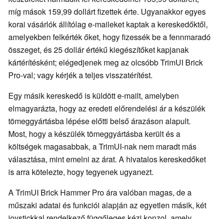
míg mások 159,99 dollárt fizettek érte. Ugyanakkor egyes
korai vásárlók állítólag e-maileket kaptak a kereskedőktől,
amelyekben felkérték őket, hogy fizessék be a fennmaradó
összeget, és 25 dollár értékű kiegészítőket kapjanak
kártérítésként; elégedjenek meg az olcsóbb TrimUI Brick
Pro-val; vagy kérjék a teljes visszatérítést.
Egy másik kereskedő is küldött e-mailt, amelyben
elmagyarázta, hogy az eredeti előrendelési ár a készülék
tömeggyártásba lépése előtti belső árazáson alapult.
Most, hogy a készülék tömeggyártásba került és a
költségek magasabbak, a TrimUI-nak nem maradt más
választása, mint emelni az árat. A hivatalos kereskedőket
is arra kötelezte, hogy tegyenek ugyanezt.
A TrimUI Brick Hammer Pro ára valóban magas, de a
műszaki adatai és funkciói alapján az egyetlen másik, két
joystickkal rendelkező függőleges kézi konzol, amely