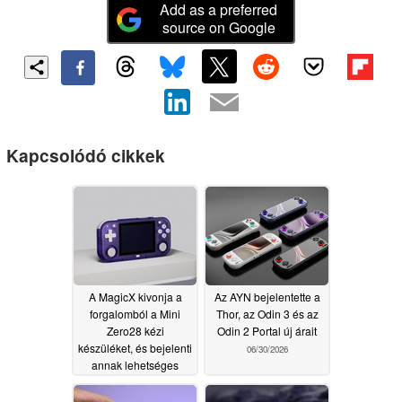
Add as a preferred
source on Google
Kapcsolódó cikkek
A MagicX kivonja a
Az AYN bejelentette a
forgalomból a Mini
Thor, az Odin 3 és az
Zero28 kézi
Odin 2 Portal új árait
készüléket, és bejelenti
06/30/2026
annak lehetséges
utódját
07/06/2026