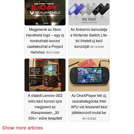
Megjelenik az Xbox
Az Anbernic bemutatja
Handheld logó – egy új
a Nintendo Switch Lite-
hordozható konzol
tól ihletett új kézi
csatlakozhat a Project
konzolját
06/19/2026
Helixhez
06/21/2026
A vitatott Lenovo G02
Az OneXPlayer két új,
retro kézi konzol újra
csúcskategóriás Intel
megjelent az
APU-val felszerelt kézi
Aliexpressen, „30
játékkonzolt mutat be
000+” előre telepített
06/15/2026
ROM-mal
06/17/2026
Show more articles