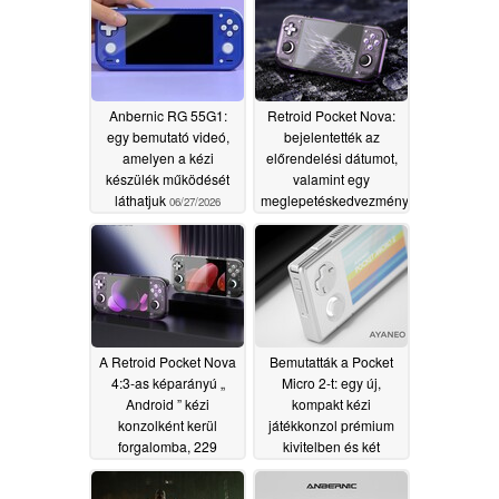
Anbernic RG 55G1:
Retroid Pocket Nova:
egy bemutató videó,
bejelentették az
amelyen a kézi
előrendelési dátumot,
készülék működését
valamint egy
láthatjuk
meglepetéskedvezményt
06/27/2026
a Pocket Mini V1
tulajdonosok számára
06/26/2026
A Retroid Pocket Nova
Bemutatták a Pocket
4:3-as képarányú „
Micro 2-t: egy új,
Android ” kézi
kompakt kézi
konzolként kerül
játékkonzol prémium
forgalomba, 229
kivitelben és két
dolláros induló áron
színben
06/25/2026
06/26/2026