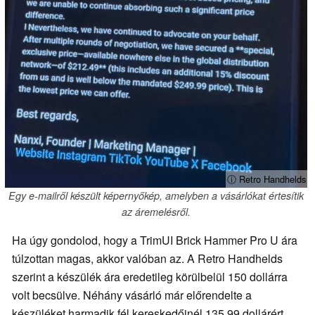
ⓘ Retro Handhelds
Egy e-mailről készült képernyőkép, amelyben a vásárlókat értesítik
az áremelésről.
Ha úgy gondolod, hogy a TrimUI Brick Hammer Pro U ára
túlzottan magas, akkor valóban az. A Retro Handhelds
szerint a készülék ára eredetileg körülbelül 150 dollárra
volt becsülve. Néhány vásárló már előrendelte a
készüléket harmadik fél kereskedőinél 135,99 dollárért,