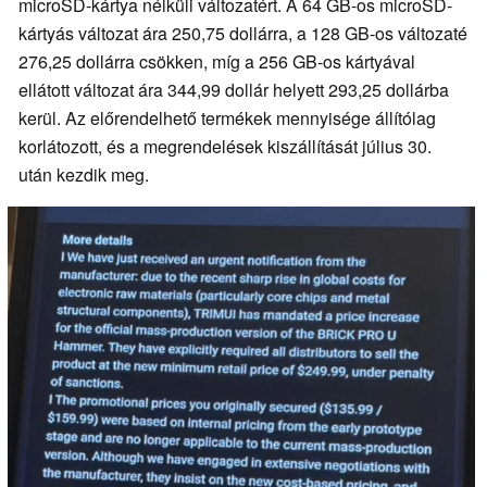
microSD-kártya nélküli változatért. A 64 GB-os microSD-
kártyás változat ára 250,75 dollárra, a 128 GB-os változaté
276,25 dollárra csökken, míg a 256 GB-os kártyával
ellátott változat ára 344,99 dollár helyett 293,25 dollárba
kerül. Az előrendelhető termékek mennyisége állítólag
korlátozott, és a megrendelések kiszállítását július 30.
után kezdik meg.