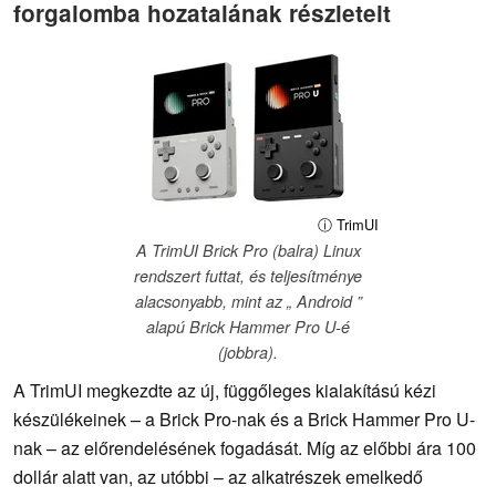
forgalomba hozatalának részleteit
ⓘ TrimUI
A TrimUI Brick Pro (balra) Linux
rendszert futtat, és teljesítménye
alacsonyabb, mint az „ Android ”
alapú Brick Hammer Pro U-é
(jobbra).
A TrimUI megkezdte az új, függőleges kialakítású kézi
készülékeinek – a Brick Pro-nak és a Brick Hammer Pro U-
nak – az előrendelésének fogadását. Míg az előbbi ára 100
dollár alatt van, az utóbbi – az alkatrészek emelkedő