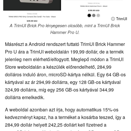
ⓘ TrimUI
A TrimUI Brick Pro lényegesen olcsóbb, mint a TrimUI Brick
Hammer Pro U.
Másrészt a Android rendszert futtató TrimUI Brick Hammer
Pro U ára a TrimUI weboldalán 199,99 dollár, de a termék
jelenleg nem elérhető/elfogyott. Meglepő módon a TrimUI
Store weboldalán a készülék előrendelhető, 284,99
dolláros induló áron, microSD-kártya nélkül. Egy 64 GB-os
kártyával az ár 294,99 dollárra, egy 128 GB-os kártyával
324,99 dollárra, míg egy 256 GB-os kártyával 344,99
dollárra emelkedik.
A weboldal azonban azt írja, hogy automatikus 15%-os
kedvezményt kapsz, ha a terméket a kosárba teszed, így a
284,99 dollár helyett 242,25 dollárt kell fizetned a