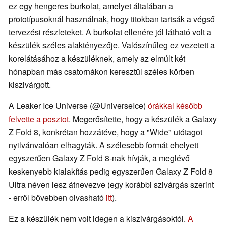
ez egy hengeres burkolat, amelyet általában a
prototípusoknál használnak, hogy titokban tartsák a végső
tervezési részleteket. A burkolat ellenére jól látható volt a
készülék széles alaktényezője. Valószínűleg ez vezetett a
korelátásához a készüléknek, amely az elmúlt két
hónapban más csatornákon keresztül széles körben
kiszivárgott.
A Leaker Ice Universe (@UniverseIce)
órákkal később
felvette a posztot
. Megerősítette, hogy a készülék a Galaxy
Z Fold 8, konkrétan hozzátéve, hogy a "Wide" utótagot
nyilvánvalóan elhagyták. A szélesebb formát ehelyett
egyszerűen Galaxy Z Fold 8-nak hívják, a meglévő
keskenyebb kialakítás pedig egyszerűen Galaxy Z Fold 8
Ultra néven lesz átnevezve (egy korábbi szivárgás szerint
- erről bővebben olvasható
itt
).
Ez a készülék nem volt idegen a kiszivárgásoktól.
A