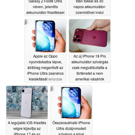
Galaxy Z Fold8 Ultra
titán tokkal és 30
néven, jelentős
napos akkumulátor-
akkumulátor frissítéssel
üzemidővel indul
még mindig pletykálják
06/03/2026
06/03/2026
Apple az Oppo
Az új iPhone 18 Pro
nyomdokaiba lépve,
akkumulátor szivárgás
állítólag megerősíti az
csak megváltoztatta a
iPhone Ultra zsanéros
történetet a nem
kialakítását
amerikai vásárlók
06/03/2026
számára
06/02/2026
A legújabb iOS-frissítés
Összecsukható iPhone
végre kijavítja az
Ultra dizájnmodell
iPhone 17 és az
szivárog a kínai