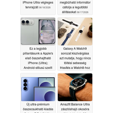
iPhone Ultra végleges
megbízható informátor
tervrajzát
cáfolja a legutóbbi
06/18/2026
állításokat
06/17/2026
Ez a legjobb
Galaxy A Watch9
pillantásunk a Apple's
sorozat kiszivárgása
első összehajtható
azt mutatja, hogy nincs
iPhone (Ultra);
töltési sebesség
Android-stílusú szelfi
frissítés a Watch8-hoz
kamera tipped
képest
06/07/2026
06/07/2026
Új ultra-prémium
Amazfit Balance Ultra
összecsukható kiadás
zászlóshajó okosóra