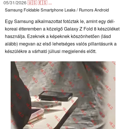
05/31/2026
🇺🇸
🇪🇸
...
Samsung
Foldable
Smartphone
Leaks / Rumors
Android
Egy Samsung alkalmazottat fotóztak le, amint egy dél-
koreai étteremben a közelgő Galaxy Z Fold 8 készüléket
használja. Ezeknek a képeknek köszönhetően (lásd
alább) megvan az első lehetséges valós pillantásunk a
készülékre a várható júliusi megjelenés előtt.