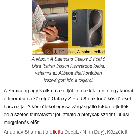
ⓘ DCInside, Alibaba - edited
A képen: A Samsung Galaxy Z Fold 8
Ultra (balra) frissen kiszivárgott fotója,
valamint az Alibaba által korábban
kiszivárgott kép a tokjáról.
A Samsung egyik alkalmazottját lefotózták, amint egy koreai
étteremben a közelgő Galaxy Z Fold 8-nak tűnő készüléket
használja. A készüléket egy szivárgásgátló tokba rejtették,
de a széles formafaktor jól látható a pletykák szerint júliusi
megjelenés előtt.
Anubhav Sharma (
fordította
DeepL / Ninh Duy),
Közzétett