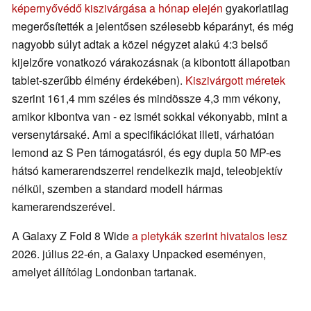
képernyővédő kiszivárgása a hónap elején
gyakorlatilag
megerősítették a jelentősen szélesebb képarányt, és még
nagyobb súlyt adtak a közel négyzet alakú 4:3 belső
kijelzőre vonatkozó várakozásnak (a kibontott állapotban
tablet-szerűbb élmény érdekében).
Kiszivárgott méretek
szerint 161,4 mm széles és mindössze 4,3 mm vékony,
amikor kibontva van - ez ismét sokkal vékonyabb, mint a
versenytársaké. Ami a specifikációkat illeti, várhatóan
lemond az S Pen támogatásról, és egy dupla 50 MP-es
hátsó kamerarendszerrel rendelkezik majd, teleobjektív
nélkül, szemben a standard modell hármas
kamerarendszerével.
A Galaxy Z Fold 8 Wide
a pletykák szerint hivatalos lesz
2026. július 22-én, a Galaxy Unpacked eseményen,
amelyet állítólag Londonban tartanak.