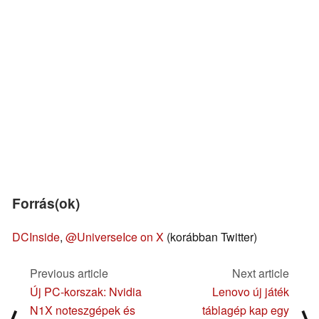
Forrás(ok)
DCInside
,
@UniverseIce on X
(korábban Twitter)
Previous article
Next article
Új PC-korszak: Nvidia
Lenovo új játék
N1X noteszgépek és
táblagép kap egy