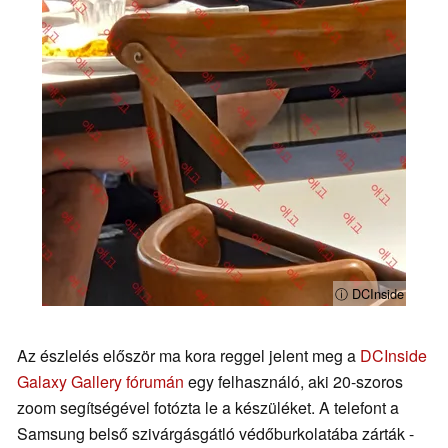
ⓘ DCInside
Az észlelés először ma kora reggel jelent meg a
DCInside
Galaxy Gallery fórumán
egy felhasználó, aki 20-szoros
zoom segítségével fotózta le a készüléket. A telefont a
Samsung belső szivárgásgátló védőburkolatába zárták -