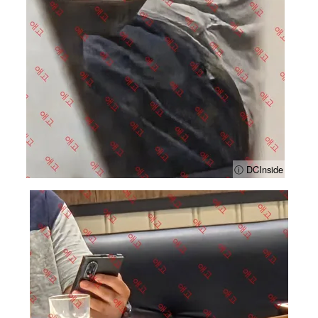
ⓘ DCInside