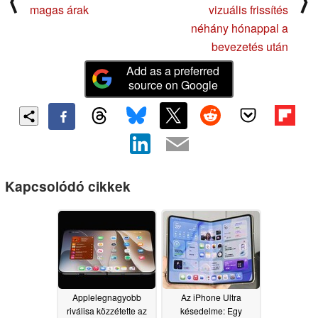
⟨
⟩
magas árak
vizuális frissítés
néhány hónappal a
bevezetés után
Add as a preferred
source on Google
Kapcsolódó cikkek
Applelegnagyobb
Az iPhone Ultra
riválisa közzétette az
késedelme: Egy