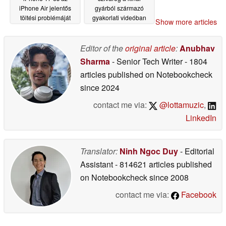
iPhone Air jelentős
gyárból származó
töltési problémáját
gyakorlati videóban
Show more articles
06/02/2026
06/01/2026
Editor of the
original article
:
Anubhav
Sharma
- Senior Tech Writer
- 1804
articles published on Notebookcheck
since 2024
contact me via:
@lottamuzic
,
LinkedIn
Translator:
Ninh Ngoc Duy
- Editorial
Assistant
- 814621 articles published
on Notebookcheck
since 2008
contact me via:
Facebook