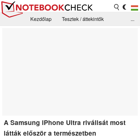
Kezdőlap
Tesztek / áttekintők
...
Hírek
GYIK / Technológia / Benchmarkok
Könyvtár
Kapcsolat
A Samsung iPhone Ultra riválisát most
látták először a természetben