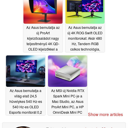
Az Asus bemutatja az
Az Asus bemutatja az
új ProArt
új 4K ROG Swift OLED
kijelzőcsaládot nagy
monitorokat: Akár 480
teljesítményű 4K QD-
Hz, Tandem RGB
OLED kijelzőkkel a
csíkos technológia,
kreatív szakemberek
90W-os PD
06/02/2026
számára
06/02/2026
Az Asus bemutatja a
Az MSI új Nvidia RTX
világ első 24,5
Spark Mini PC-je a
hüvelykes 540 Hz-es
Mac Studio, az Asus
540 Hz-es OLED
ProArt Mini PC, a HP
Esports monitorát 0,2
OmniDesk Mini PC
Show more articles
ms válaszidővel
riválisai közé tartozik
06/02/2026
06/02/2026