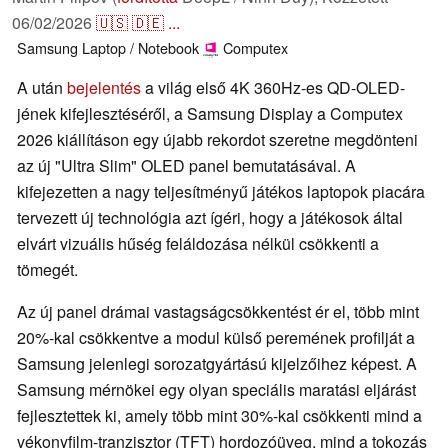
06/02/2026
🇺🇸
🇩🇪
...
Samsung
Laptop / Notebook
Computex
A után
bejelentés
a világ első 4K 360Hz-es QD-OLED-
jének kifejlesztéséről, a Samsung Display a Computex
2026 kiállításon egy újabb rekordot szeretne megdönteni
az új "Ultra Slim" OLED panel bemutatásával. A
kifejezetten a nagy teljesítményű játékos laptopok piacára
tervezett új technológia azt ígéri, hogy a játékosok által
elvárt vizuális hűség feláldozása nélkül csökkenti a
tömegét.
Az új panel drámai vastagságcsökkentést ér el, több mint
20%-kal csökkentve a modul külső peremének profilját a
Samsung jelenlegi sorozatgyártású kijelzőihez képest. A
Samsung mérnökei egy olyan speciális maratási eljárást
fejlesztettek ki, amely több mint 30%-kal csökkenti mind a
vékonyfilm-tranzisztor (TFT) hordozóüveg, mind a tokozás