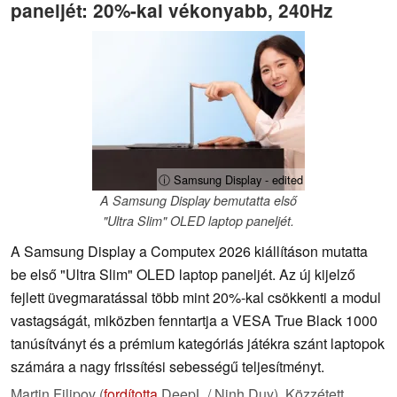
paneljét: 20%-kal vékonyabb, 240Hz
ⓘ Samsung Display - edited
A Samsung Display bemutatta első
"Ultra Slim" OLED laptop paneljét.
A Samsung Display a Computex 2026 kiállításon mutatta
be első "Ultra Slim" OLED laptop paneljét. Az új kijelző
fejlett üvegmaratással több mint 20%-kal csökkenti a modul
vastagságát, miközben fenntartja a VESA True Black 1000
tanúsítványt és a prémium kategóriás játékra szánt laptopok
számára a nagy frissítési sebességű teljesítményt.
Martin Filipov (
fordította
DeepL / Ninh Duy),
Közzétett