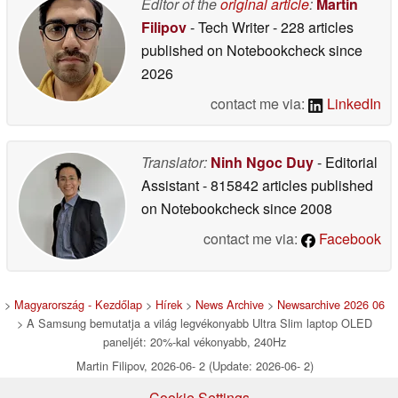
Editor of the
original article
:
Martin
Filipov
- Tech Writer
- 228 articles
published on Notebookcheck
since
2026
contact me via:
LinkedIn
Translator:
Ninh Ngoc Duy
- Editorial
Assistant
- 815842 articles published
on Notebookcheck
since 2008
contact me via:
Facebook
>
Magyarország - Kezdőlap
>
Hírek
>
News Archive
>
Newsarchive 2026 06
> A Samsung bemutatja a világ legvékonyabb Ultra Slim laptop OLED
paneljét: 20%-kal vékonyabb, 240Hz
Martin Filipov, 2026-06- 2 (Update: 2026-06- 2)
Cookie Settings