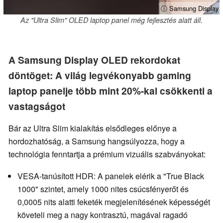
ⓘ Samsung Display
Az "Ultra Slim" OLED laptop panel még fejlesztés alatt áll.
A Samsung Display OLED rekordokat
döntöget: A világ legvékonyabb gaming
laptop panelje több mint 20%-kal csökkenti a
vastagságot
Bár az Ultra Slim kialakítás elsődleges előnye a
hordozhatóság, a Samsung hangsúlyozza, hogy a
technológia fenntartja a prémium vizuális szabványokat:
VESA-tanúsított HDR: A panelek elérik a "True Black
1000" szintet, amely 1000 nites csúcsfényerőt és
0,0005 nits alatti feketék megjelenítésének képességét
követeli meg a nagy kontrasztú, magával ragadó