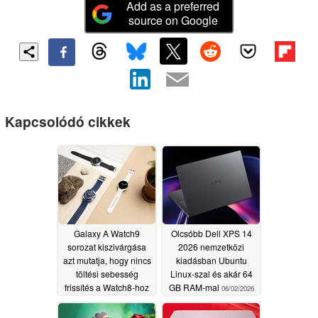
Add as a preferred
source on Google
Kapcsolódó cikkek
Galaxy A Watch9
Olcsóbb Dell XPS 14
sorozat kiszivárgása
2026 nemzetközi
azt mutatja, hogy nincs
kiadásban Ubuntu
töltési sebesség
Linux-szal és akár 64
frissítés a Watch8-hoz
GB RAM-mal
06/02/2026
képest
06/07/2026