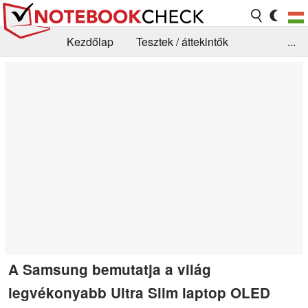
Kezdőlap
Tesztek / áttekintők
...
Hírek
GYIK / Technológia / Benchmarkok
Könyvtár
Kapcsolat
A Samsung bemutatja a világ
legvékonyabb Ultra Slim laptop OLED