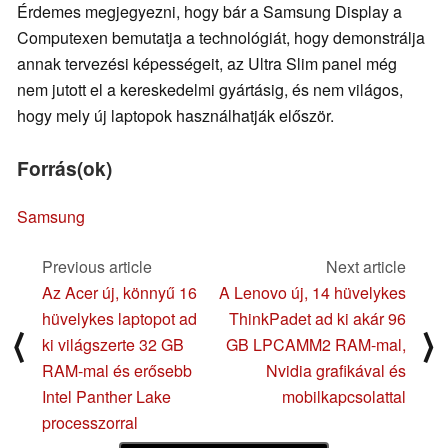
Érdemes megjegyezni, hogy bár a Samsung Display a
Computexen bemutatja a technológiát, hogy demonstrálja
annak tervezési képességeit, az Ultra Slim panel még
nem jutott el a kereskedelmi gyártásig, és nem világos,
hogy mely új laptopok használhatják először.
Forrás(ok)
Samsung
Previous article
Next article
Az Acer új, könnyű 16
A Lenovo új, 14 hüvelykes
hüvelykes laptopot ad
ThinkPadet ad ki akár 96
⟨
⟩
ki világszerte 32 GB
GB LPCAMM2 RAM-mal,
RAM-mal és erősebb
Nvidia grafikával és
Intel Panther Lake
mobilkapcsolattal
processzorral