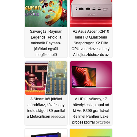
Szivárgás: Rayman
Az Asus Ascent QN10
Legends Retold: a
mini PC Qualcomm
második Rayman-
Snapdragon X2 Elite
játékkal együtt
CPU-val érkezik a helyi
megfizethető
AI fejlesztéshez és az
csomagban jelenik
OpenClaw-hoz
meg
06/02/2026
06/02/2026
A Steam két játékot
A HP új, vékony, 17
ajándékoz, köztük egy
hüvelykes laptopot ad
indie slágert 89 ponttal
ki Arc B390 grafikával
a Metacriticen
és Intel Panther Lake
06/02/2026
processzorral
06/02/2026