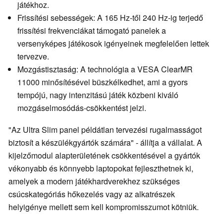
játékhoz.
Frissítési sebességek: A 165 Hz-től 240 Hz-ig terjedő
frissítési frekvenciákat támogató panelek a
versenyképes játékosok igényeinek megfelelően lettek
tervezve.
Mozgástisztaság: A technológia a VESA ClearMR
11000 minősítésével büszkélkedhet, ami a gyors
tempójú, nagy intenzitású játék közbeni kiváló
mozgáselmosódás-csökkentést jelzi.
"Az Ultra Slim panel példátlan tervezési rugalmasságot
biztosít a készülékgyártók számára" - állítja a vállalat. A
kijelzőmodul alapterületének csökkentésével a gyártók
vékonyabb és könnyebb laptopokat fejleszthetnek ki,
amelyek a modern játékhardverekhez szükséges
csúcskategóriás hőkezelés vagy az alkatrészek
helyigénye mellett sem kell kompromisszumot kötniük.