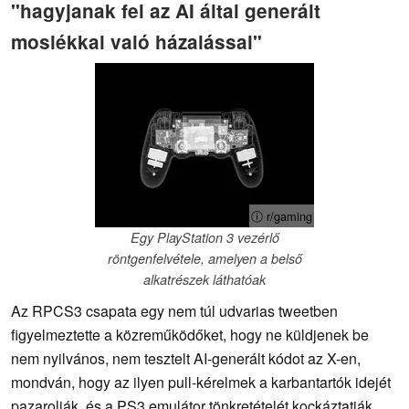
"hagyjanak fel az AI által generált
moslékkal való házalással"
ⓘ r/gaming
Egy PlayStation 3 vezérlő
röntgenfelvétele, amelyen a belső
alkatrészek láthatóak
Az RPCS3 csapata egy nem túl udvarias tweetben
figyelmeztette a közreműködőket, hogy ne küldjenek be
nem nyilvános, nem tesztelt AI-generált kódot az X-en,
mondván, hogy az ilyen pull-kérelmek a karbantartók idejét
pazarolják, és a PS3 emulátor tönkretételét kockáztatják.