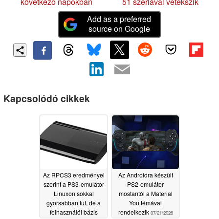
következő napokban
51 szériával vetekszik
Add as a preferred
source on Google
Kapcsolódó cikkek
Az RPCS3 eredményei
Az Androidra készült
szerint a PS3-emulátor
PS2-emulátor
Linuxon sokkal
mostantól a Material
gyorsabban fut, de a
You témával
felhasználói bázis
rendelkezik
07/21/2026