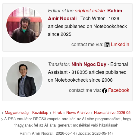
Editor of the
original article
:
Rahim
Amir Noorali
- Tech Writer
- 1029
articles published on Notebookcheck
since 2025
contact me via:
LinkedIn
Translator:
Ninh Ngoc Duy
- Editorial
Assistant
- 818035 articles published
on Notebookcheck
since 2008
contact me via:
Facebook
>
Magyarország - Kezdőlap
>
Hírek
>
News Archive
>
Newsarchive 2026 05
> A PS3 emulátor RPCS3 csapata arra kéri az AI vibe programozókat, hogy
"hagyjanak fel az AI által generált moslékkal való házalással"
Rahim Amir Noorali, 2026-05-14 (Update: 2026-05-14)