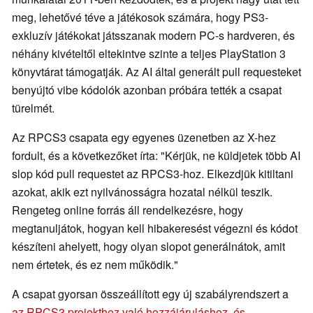
meg, lehetővé téve a játékosok számára, hogy PS3-
exkluzív játékokat játsszanak modern PC-s hardveren, és
néhány kivételtől eltekintve szinte a teljes PlayStation 3
könyvtárat támogatják. Az AI által generált pull requesteket
benyújtó vibe kódolók azonban próbára tették a csapat
türelmét.
Az RPCS3 csapata egy egyenes üzenetben az X-hez
fordult, és a következőket írta: "Kérjük, ne küldjetek több AI
slop kód pull requestet az RPCS3-hoz. Elkezdjük kitiltani
azokat, akik ezt nyilvánosságra hozatal nélkül teszik.
Rengeteg online forrás áll rendelkezésre, hogy
megtanuljátok, hogyan kell hibakeresést végezni és kódot
készíteni ahelyett, hogy olyan slopot generálnátok, amit
nem értetek, és ez nem működik."
A csapat gyorsan összeállított egy új szabályrendszert a
az RPCS3 projekthez való hozzájáruláshoz, és