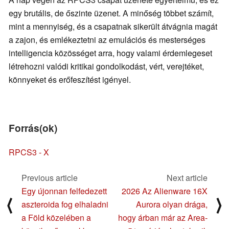
egy brutális, de őszinte üzenet. A minőség többet számít,
mint a mennyiség, és a csapatnak sikerült átvágnia magát
a zajon, és emlékeztetni az emulációs és mesterséges
intelligencia közösséget arra, hogy valami érdemlegeset
létrehozni valódi kritikai gondolkodást, vért, verejtéket,
könnyeket és erőfeszítést igényel.
Forrás(ok)
RPCS3 - X
Previous article
Next article
Egy újonnan felfedezett
2026 Az Alienware 16X
⟨
⟩
aszteroida fog elhaladni
Aurora olyan drága,
a Föld közelében a
hogy árban már az Area-