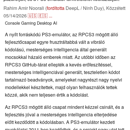
Rahim Amir Noorali (
fordította
DeepL / Ninh Duy),
Közzétett
05/14/2026
🇺🇸
🇪🇸
...
Console
Gaming
Desktop
AI
A nyílt forráskódú PS3-emulátor, az RPCS3 mögött álló
fejlesztőcsapat egyre frusztráltabbá vált a vibráló
kódolású, mesterséges intelligencia által generált
mocsokkal házaló emberek miatt. Az utóbbi időben az
RPCS3 GitHub-tárat ellepték a kevés erőfeszítéssel,
mesterséges intelligenciával generált, teszteletlen kódot
tartalmazó beadványok, amelyeket nagyrészt nagy nyelvi
modellekkel készítettek, majd olyan felhasználók tettek
közzé, akik nem teljesen értik a kódolást.
Az RPCS3 mögött álló csapat mindent kézzel csinált, és a
fejlesztés jóval a mesterséges intelligencia elterjedése
előtt kezdődött a kódolásban. A PS3-emulátor kezdeti
munkálatai 2011-ben kezdődtek, és a projekt nagy utat tett