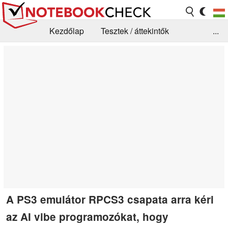
Kezdőlap
Tesztek / áttekintők
...
Hírek
GYIK / Technológia / Benchmarkok
Könyvtár
Kapcsolat
A PS3 emulátor RPCS3 csapata arra kéri
az AI vibe programozókat, hogy