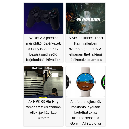
tekintetében továbbra
is a Windows dominál
08/05/2026
Az RPCS3 jelentős
A Stellar Blade: Blood
mérföldkőhöz érkezett
Rain trailerben
a Sony PS3 áruház
szereplő generatív AI
bezárásáról szóló
elidegenítheti a kínai
bejelentését követően
játékosokat
06/07/2026
07/18/2026
Az RPCS3 Blu-Ray
Android a fejlesztők
támogatást és számos
mostantól gyorsan
effekt javítást kap
kódolhatják az
alkalmazásokat a
06/05/2026
Gemini AI Studio for
the web-ben