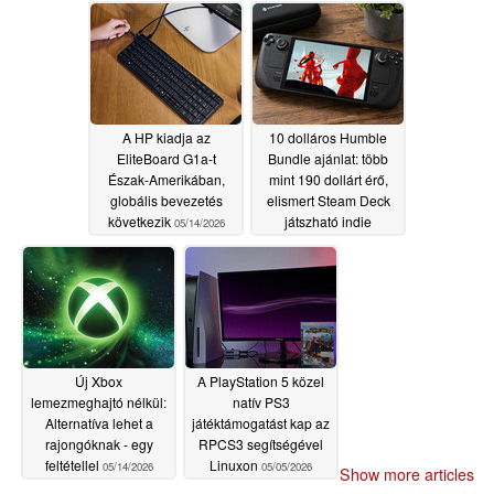
05/20/2026
A HP kiadja az
10 dolláros Humble
EliteBoard G1a-t
Bundle ajánlat: több
Észak-Amerikában,
mint 190 dollárt érő,
globális bevezetés
elismert Steam Deck
következik
játszható indie
05/14/2026
slágereket kínál a
kiskereskedelemben
05/14/2026
Új Xbox
A PlayStation 5 közel
lemezmeghajtó nélkül:
natív PS3
Alternatíva lehet a
játéktámogatást kap az
rajongóknak - egy
RPCS3 segítségével
feltétellel
Linuxon
05/14/2026
05/05/2026
Show more articles