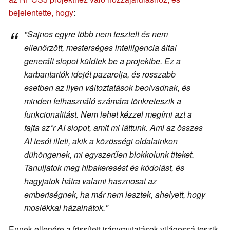
bejelentette, hogy
:
"Sajnos egyre több nem tesztelt és nem
ellenőrzött, mesterséges intelligencia által
generált slopot küldtek be a projektbe. Ez a
karbantartók idejét pazarolja, és rosszabb
esetben az ilyen változtatások beolvadnak, és
minden felhasználó számára tönkreteszik a
funkcionalitást. Nem lehet kézzel megírni azt a
fajta sz*r AI slopot, amit mi láttunk. Ami az összes
AI tesót illeti, akik a közösségi oldalainkon
dühöngenek, mi egyszerűen blokkolunk titeket.
Tanuljatok meg hibakeresést és kódolást, és
hagyjatok hátra valami hasznosat az
emberiségnek, ha már nem lesztek, ahelyett, hogy
moslékkal házalnátok."
Ennek ellenére a frissített iránymutatások világossá teszik,