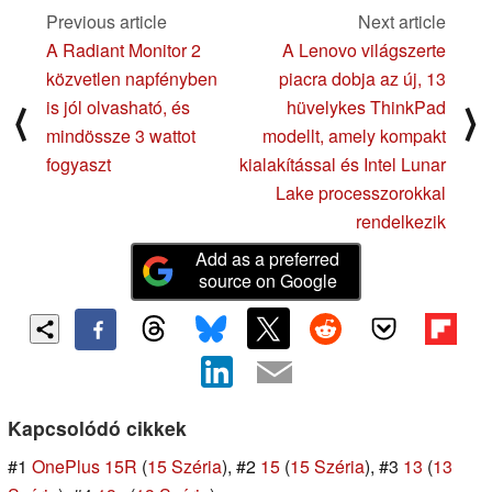
Previous article
Next article
A Radiant Monitor 2
A Lenovo világszerte
közvetlen napfényben
piacra dobja az új, 13
is jól olvasható, és
hüvelykes ThinkPad
⟨
⟩
mindössze 3 wattot
modellt, amely kompakt
fogyaszt
kialakítással és Intel Lunar
Lake processzorokkal
rendelkezik
Add as a preferred
source on Google
Kapcsolódó cikkek
#1
OnePlus 15R
(
15 Széria
), #2
15
(
15 Széria
), #3
13
(
13