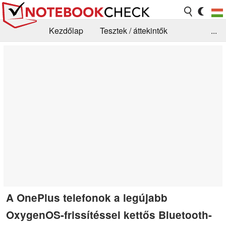
Kezdőlap
Tesztek / áttekintők
...
Hírek
GYIK / Technológia / Benchmarkok
Könyvtár
Kapcsolat
A OnePlus telefonok a legújabb
OxygenOS-frissítéssel kettős Bluetooth-