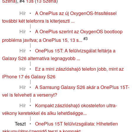
Széria
), #4
13s
(
13 Széria
)
Hír
•
A OnePlus az új OxygenOS-frissítéssel
további két telefonra is kiterjeszti ...
|
Hír
•
A OnePlus szerint az OxygenOS bootloop
#3
probléma javítva; a OnePlus 15, 13 s...
|
Hír
•
OnePlus 15T: A felülvizsgálat feltárja a
Galaxy S26 alternatíva legnagyobb ...
|
Hír
•
Ez a mini zászlóshajó telefon jobb, mint az
iPhone 17 és Galaxy S26
|
Hír
•
A Samsung Galaxy S26 akár a OnePlus 15T-
vel is felveheti a versenyt?
|
Hír
•
Kompakt zászlóshajó okostelefon ultra-
vékony keretekkel és alku lehetőségge...
|
Teszt
•
OnePlus 15T felülvizsgálata: Hihetetlen
akkumulátor-üzemidő teszi a kompakt...