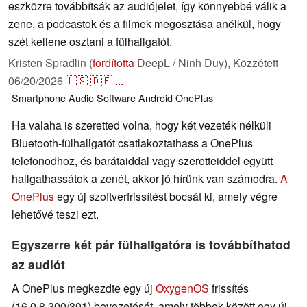
eszközre továbbítsák az audiójelet, így könnyebbé válik a
zene, a podcastok és a filmek megosztása anélkül, hogy
szét kellene osztani a fülhallgatót.
Kristen Spradlin (
fordította
DeepL / Ninh Duy),
Közzétett
06/20/2026
🇺🇸
🇩🇪
...
Smartphone
Audio
Software
Android
OnePlus
Ha valaha is szeretted volna, hogy két vezeték nélküli
Bluetooth-fülhallgatót csatlakoztathass a OnePlus
telefonodhoz, és barátaiddal vagy szeretteiddel együtt
hallgathassátok a zenét, akkor jó hírünk van számodra.
A
OnePlus
egy új szoftverfrissítést bocsát ki, amely végre
lehetővé teszi ezt.
Egyszerre két pár fülhallgatóra is továbbíthatod
az audiót
A OnePlus megkezdte egy új
OxygenOS
frissítés
(16.0.8.300/301) bevezetését, amely többek között egy új