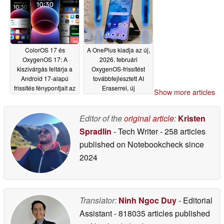
rendelkezik
06/22/2026
ColorOS 17 és
A OnePlus kiadja az új,
OxygenOS 17: A
2026. februári
kiszivárgás feltárja a
OxygenOS-frissítést
Android 17-alapú
továbbfejlesztett AI
frissítés fénypontjait az
Eraserrel, új
Show more articles
Oppo és OnePlus
videoszerkesztő
telefonokhoz
eszközökkel, frissített
02/19/2026
AI Writerrel és még sok
Editor of the
original article
:
Kristen
mással
02/13/2026
Spradlin
- Tech Writer
- 258 articles
published on Notebookcheck
since
2024
Translator:
Ninh Ngoc Duy
- Editorial
Assistant
- 818035 articles published