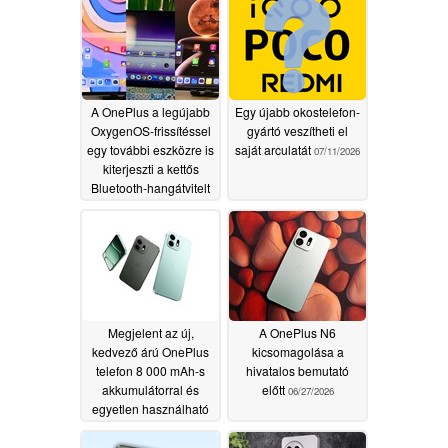
A OnePlus a legújabb
Egy újabb okostelefon-
OxygenOS-frissítéssel
gyártó veszítheti el
egy további eszközre is
saját arculatát
07/11/2026
kiterjeszti a kettős
Bluetooth-hangátvitelt
07/23/2026
Megjelent az új,
A OnePlus N6
kedvező árú OnePlus
kicsomagolása a
telefon 8 000 mAh-s
hivatalos bemutató
akkumulátorral és
előtt
06/27/2026
egyetlen használható
hátsó kamerával