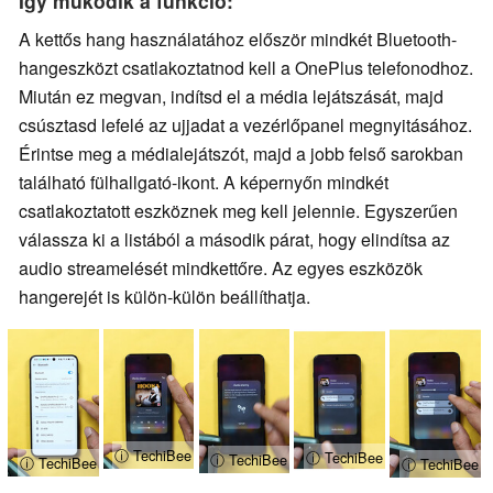
Így működik a funkció:
A kettős hang használatához először mindkét Bluetooth-
hangeszközt csatlakoztatnod kell a OnePlus telefonodhoz.
Miután ez megvan, indítsd el a média lejátszását, majd
csúsztasd lefelé az ujjadat a vezérlőpanel megnyitásához.
Érintse meg a médialejátszót, majd a jobb felső sarokban
található fülhallgató-ikont. A képernyőn mindkét
csatlakoztatott eszköznek meg kell jelennie. Egyszerűen
válassza ki a listából a második párat, hogy elindítsa az
audio streamelését mindkettőre. Az egyes eszközök
hangerejét is külön-külön beállíthatja.
ⓘ TechiBee
ⓘ TechiBee
ⓘ TechiBee
ⓘ TechiBee
ⓘ TechiBee