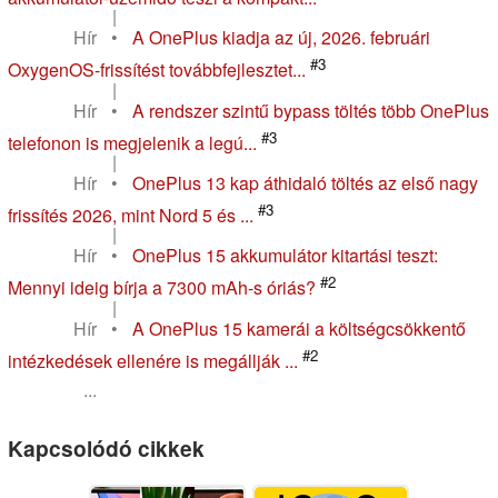
|
Hír
•
A OnePlus kiadja az új, 2026. februári
#3
OxygenOS-frissítést továbbfejlesztet...
|
Hír
•
A rendszer szintű bypass töltés több OnePlus
#3
telefonon is megjelenik a legú...
|
Hír
•
OnePlus 13 kap áthidaló töltés az első nagy
#3
frissítés 2026, mint Nord 5 és ...
|
Hír
•
OnePlus 15 akkumulátor kitartási teszt:
#2
Mennyi ideig bírja a 7300 mAh-s óriás?
|
Hír
•
A OnePlus 15 kamerái a költségcsökkentő
#2
intézkedések ellenére is megállják ...
...
Kapcsolódó cikkek