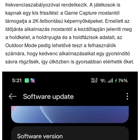
frekvenciaszabályozóval rendelkezik. A játékosok is
kapnak egy kis frissítést: a Game Capture mostantól
támogatja a 2K-felbontású képernyőképeket. Emellett az
Időjárás alkalmazás mostantól a kezdőlapján jeleníti meg
a holdkelet, a holdnyugta és a holdfázisok adatait, az
Outdoor Mode pedig lehetővé teszi a felhasználók
számára, hogy kedvenc alkalmazásaikat egy gyorsindító
sávra rögzítsék, így útközben is gyorsabban elérhetik őket.