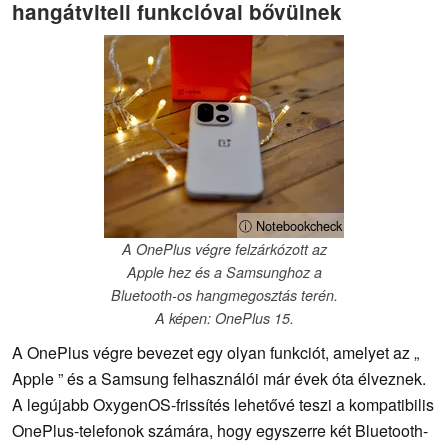
hangátviteli funkcióval bővülnek
ⓘ Notebookcheck
A OnePlus végre felzárkózott az
Apple hez és a Samsunghoz a
Bluetooth-os hangmegosztás terén.
A képen: OnePlus 15.
A OnePlus végre bevezet egy olyan funkciót, amelyet az „
Apple ” és a Samsung felhasználói már évek óta élveznek.
A legújabb OxygenOS-frissítés lehetővé teszi a kompatibilis
OnePlus-telefonok számára, hogy egyszerre két Bluetooth-