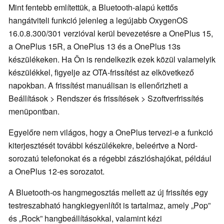
Mint fentebb említettük, a Bluetooth-alapú kettős
hangátviteli funkció jelenleg a legújabb OxygenOS
16.0.8.300/301 verzióval kerül bevezetésre a OnePlus 15,
a OnePlus 15R, a OnePlus 13 és a OnePlus 13s
készülékeken. Ha Ön is rendelkezik ezek közül valamelyik
készülékkel, figyelje az OTA-frissítést az elkövetkező
napokban. A frissítést manuálisan is ellenőrizheti a
Beállítások > Rendszer és frissítések > Szoftverfrissítés
menüpontban.
Egyelőre nem világos, hogy a OnePlus tervezi-e a funkció
kiterjesztését további készülékekre, beleértve a Nord-
sorozatú telefonokat és a régebbi zászlóshajókat, például
a OnePlus 12-es sorozatot.
A Bluetooth-os hangmegosztás mellett az új frissítés egy
testreszabható hangkiegyenlítőt is tartalmaz, amely „Pop”
és „Rock” hangbeállításokkal, valamint kézi