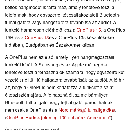
kettős hangmódot is tartalmaz, amely lehetővé teszi a
telefonnak, hogy egyszerre két csatlakoztatott Bluetooth-
fülhallgatóra vagy hangszóróra továbbítsa az audiót. A
funkció hamarosan elérhető lesz a
OnePlus 15
, a OnePlus
15R és a
OnePlus 13
és a OnePlus 13s készülékekre
Indiában, Európában és Észak-Amerikában.
A OnePlus nem az első, amely ilyen hangmegosztási
funkciót kínál. A Samsung és az Apple már régóta
lehetővé teszi a felhasználók számára, hogy egyszerre két
vezeték nélküli fülhallgatóra továbbítsák az audiót. A jó hír
az, hogy a OnePlus nem korlátozza a funkciót a saját
ökoszisztémájára. A felhasználók szinte bármilyen
Bluetooth-fülhallgatót vagy fejhallgatót párosíthatnak –
nem csak a OnePlus és a
Nord márkájú fülhallgatókat
.
(
OnePlus Buds 4 jelenleg 100 dollár az Amazonon
)