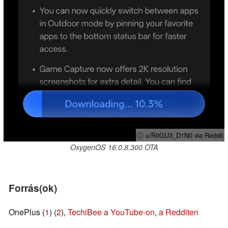
ⓘ u/R0GU3_D1N0 via Reddit
OxygenOS 16.0.8.300 OTA
Forrás(ok)
OnePlus (
1
) (
2
),
TechiBee a YouTube-on
,
a Redditen