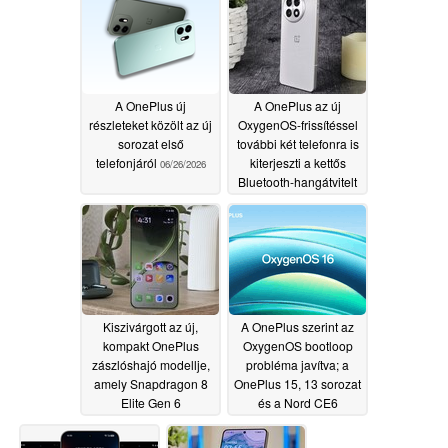
06/30/2026
A OnePlus új
A OnePlus az új
részleteket közölt az új
OxygenOS-frissítéssel
sorozat első
további két telefonra is
telefonjáról
kiterjeszti a kettős
06/26/2026
Bluetooth-hangátvitelt
06/26/2026
Kiszivárgott az új,
A OnePlus szerint az
kompakt OnePlus
OxygenOS bootloop
zászlóshajó modellje,
probléma javítva; a
amely Snapdragon 8
OnePlus 15, 13 sorozat
Elite Gen 6
és a Nord CE6
processzorral és 6,3
esetében folytatódik a
hüvelykes kijelzővel
bevezetés
05/19/2026