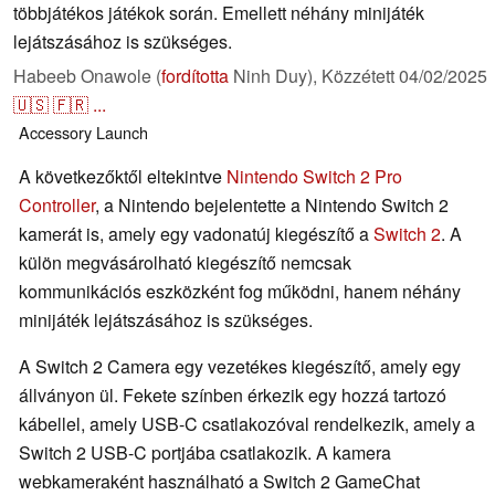
többjátékos játékok során. Emellett néhány minijáték
lejátszásához is szükséges.
Habeeb Onawole (
fordította
Ninh Duy),
Közzétett
04/02/2025
🇺🇸
🇫🇷
...
Accessory
Launch
A következőktől eltekintve
Nintendo Switch 2 Pro
Controller
, a Nintendo bejelentette a Nintendo Switch 2
kamerát is, amely egy vadonatúj kiegészítő a
Switch 2
. A
külön megvásárolható kiegészítő nemcsak
kommunikációs eszközként fog működni, hanem néhány
minijáték lejátszásához is szükséges.
A Switch 2 Camera egy vezetékes kiegészítő, amely egy
állványon ül. Fekete színben érkezik egy hozzá tartozó
kábellel, amely USB-C csatlakozóval rendelkezik, amely a
Switch 2 USB-C portjába csatlakozik. A kamera
webkameraként használható a Switch 2 GameChat