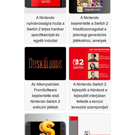
A Nintendo
A Nintendo
nyilvánosságra hozta a
bejelentette a Switch 2
Switch 2 teljes hardver
frissítőcsomagokat a
specifikációját és
jelenlegi generációs
egyéb indulási
játékokhoz, amelyek
részleteket
nagyobb teljesítményt
04/03/2025
nyújtanak
04/03/2025
Az Alkonyvérűek:
A Nintendo Switch 2
FromSoftware
fejlesztői a Kérdezd a
bejelentette első
fejlesztőt interjúban
Nintendo Switch 2
felfedik a konzol
exkluzív játékát
tervezési szempontjait
04/03/2025
04/03/2025