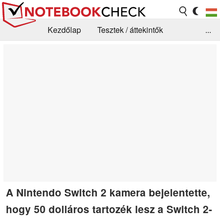
Kezdőlap
Tesztek / áttekintők
...
Hírek
GYIK / Technológia / Benchmarkok
Könyvtár
Kapcsolat
A Nintendo Switch 2 kamera bejelentette,
hogy 50 dolláros tartozék lesz a Switch 2-