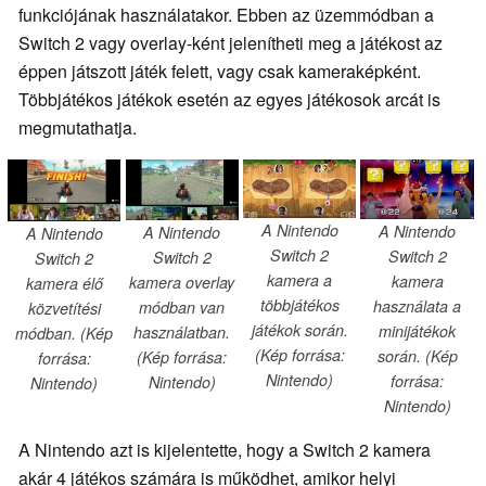
funkciójának használatakor. Ebben az üzemmódban a
Switch 2 vagy overlay-ként jelenítheti meg a játékost az
éppen játszott játék felett, vagy csak kameraképként.
Többjátékos játékok esetén az egyes játékosok arcát is
megmutathatja.
A Nintendo
A Nintendo
A Nintendo
A Nintendo
Switch 2
Switch 2
Switch 2
Switch 2
kamera a
kamera
kamera overlay
kamera élő
többjátékos
használata a
módban van
közvetítési
játékok során.
minijátékok
használatban.
módban. (Kép
(Kép forrása:
során. (Kép
(Kép forrása:
forrása:
Nintendo)
forrása:
Nintendo)
Nintendo)
Nintendo)
A Nintendo azt is kijelentette, hogy a Switch 2 kamera
akár 4 játékos számára is működhet, amikor helyi