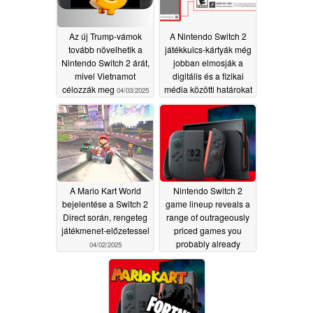
Az új Trump-vámok
A Nintendo Switch 2
tovább növelhetik a
játékkulcs-kártyák még
Nintendo Switch 2 árát,
jobban elmosják a
mivel Vietnamot
digitális és a fizikai
célozzák meg
média közötti határokat
04/03/2025
04/02/2025
A Mario Kart World
Nintendo Switch 2
bejelentése a Switch 2
game lineup reveals a
Direct során, rengeteg
range of outrageously
játékmenet-előzetessel
priced games you
probably already
04/02/2025
bought cheaper
elsewhere
04/02/2025