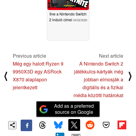
Íme a Nintendo Switch
2 induló címei
04/02/2025
Previous article
Next article
Még egy halott Ryzen 9
A Nintendo Switch 2
9950X3D egy ASRock
játékkulcs-kártyák még
⟨
⟩
X870 alaplapon
jobban elmosják a
jelentkezett
digitális és a fizikai
média közötti határokat
Add as a preferred
source on Google