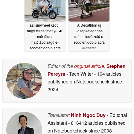
a felülvizsgálatban
06/07/2026
az isinwheel két új,
A Decathlon új
nagy teljesítményű, 43
középkategóriás
mérföldes
széles fedélzetű e-
hatótávolságú e-
scootert dob piacra
scootert dob piacra
04/28/2026
04/29/2026
Editor of the
original article
:
Stephen
Pereyra
- Tech Writer
- 164 articles
published on Notebookcheck
since
2024
Translator:
Ninh Ngoc Duy
- Editorial
Assistant
- 816412 articles published
on Notebookcheck
since 2008