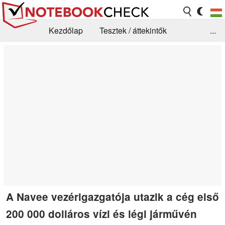
Kezdőlap
Tesztek / áttekintők
...
Hírek
GYIK / Technológia / Benchmarkok
Könyvtár
Kapcsolat
A Navee vezérigazgatója utazik a cég első
200 000 dolláros vízi és légi járművén