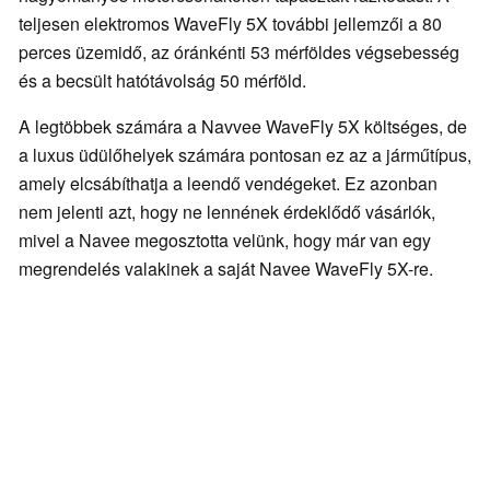
teljesen elektromos WaveFly 5X további jellemzői a 80
perces üzemidő, az óránkénti 53 mérföldes végsebesség
és a becsült hatótávolság 50 mérföld.
A legtöbbek számára a Navvee WaveFly 5X költséges, de
a luxus üdülőhelyek számára pontosan ez az a járműtípus,
amely elcsábíthatja a leendő vendégeket. Ez azonban
nem jelenti azt, hogy ne lennének érdeklődő vásárlók,
mivel a Navee megosztotta velünk, hogy már van egy
megrendelés valakinek a saját Navee WaveFly 5X-re.