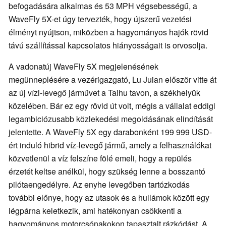
befogadására alkalmas és 53 MPH végsebességű, a
WaveFly 5X-et úgy tervezték, hogy újszerű vezetési
élményt nyújtson, miközben a hagyományos hajók rövid
távú szállítással kapcsolatos hiányosságait is orvosolja.
A vadonatúj WaveFly 5X megjelenésének
megünneplésére a vezérigazgató, Lu Juian először vitte át
az új vízi-levegő járművet a Taihu tavon, a székhelyük
közelében. Bár ez egy rövid út volt, mégis a vállalat eddigi
legambiciózusabb közlekedési megoldásának elindítását
jelentette. A WaveFly 5X egy darabonként 199 999 USD-
ért induló hibrid víz-levegő jármű, amely a felhasználókat
közvetlenül a víz felszíne fölé emeli, hogy a repülés
érzetét keltse anélkül, hogy szükség lenne a bosszantó
pilótaengedélyre. Az enyhe levegőben tartózkodás
további előnye, hogy az utasok és a hullámok között egy
légpárna keletkezik, ami hatékonyan csökkenti a
hagyományos motorcsónakokon tapasztalt rázkódást. A