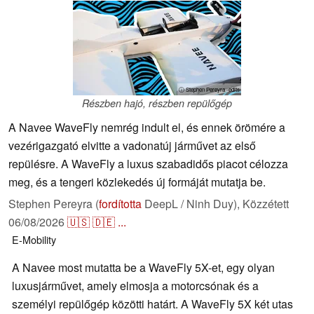
ⓘ Stephen Pereyra -edits
Részben hajó, részben repülőgép
A Navee WaveFly nemrég indult el, és ennek örömére a
vezérigazgató elvitte a vadonatúj járművet az első
repülésre. A WaveFly a luxus szabadidős piacot célozza
meg, és a tengeri közlekedés új formáját mutatja be.
Stephen Pereyra (
fordította
DeepL / Ninh Duy),
Közzétett
06/08/2026
🇺🇸
🇩🇪
...
E-Mobility
A Navee most mutatta be a WaveFly 5X-et, egy olyan
luxusjárművet, amely elmosja a motorcsónak és a
személyi repülőgép közötti határt. A WaveFly 5X két utas