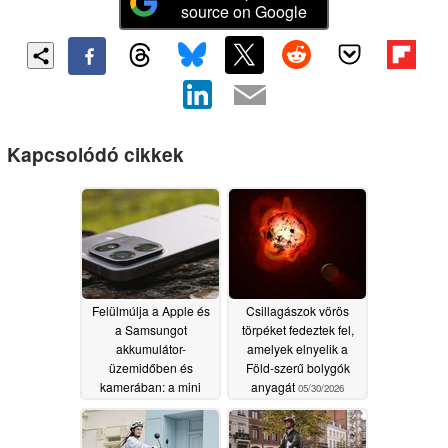
source on Google
Kapcsolódó cikkek
Felülmúlja a Apple és
Csillagászok vörös
a Samsungot
törpéket fedeztek fel,
akkumulátor-
amelyek elnyelik a
üzemidőben és
Föld-szerű bolygók
kamerában: a mini
anyagát
05/30/2026
zászlóshajó
okostelefon még
mindig csalódást okoz