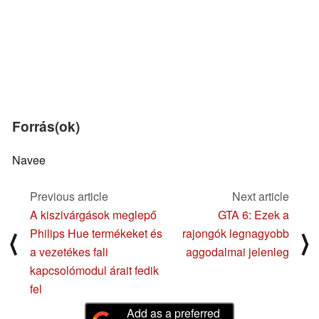
Forrás(ok)
Navee
Previous article
Next article
A kiszivárgások meglepő
GTA 6: Ezek a
Philips Hue termékeket és
rajongók legnagyobb
⟨
⟩
a vezetékes fali
aggodalmai jelenleg
kapcsolómodul árait fedik
fel
Add as a preferred