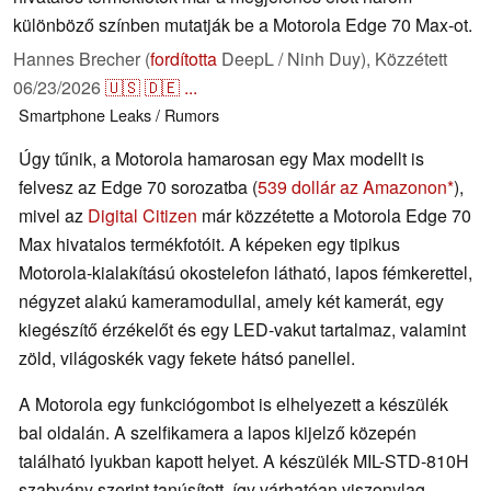
különböző színben mutatják be a Motorola Edge 70 Max-ot.
Hannes Brecher (
fordította
DeepL / Ninh Duy),
Közzétett
06/23/2026
🇺🇸
🇩🇪
...
Smartphone
Leaks / Rumors
Úgy tűnik, a Motorola hamarosan egy Max modellt is
felvesz az Edge 70 sorozatba (
539 dollár az Amazonon
),
mivel az
Digital Citizen
már közzétette a Motorola Edge 70
Max hivatalos termékfotóit. A képeken egy tipikus
Motorola-kialakítású okostelefon látható, lapos fémkerettel,
négyzet alakú kameramodullal, amely két kamerát, egy
kiegészítő érzékelőt és egy LED-vakut tartalmaz, valamint
zöld, világoskék vagy fekete hátsó panellel.
A Motorola egy funkciógombot is elhelyezett a készülék
bal oldalán. A szelfikamera a lapos kijelző közepén
található lyukban kapott helyet. A készülék MIL-STD-810H
szabvány szerint tanúsított, így várhatóan viszonylag