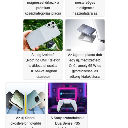
mágnessel érkezik a
mesterséges
prémium
intelligencia
középkategóriás piacra
használatára az
általános iskolákban
06/30/2026
06/22/2026
A megfizethető
Az Ugreen piacra dob
„Nothing CMF” telefon
egy új, megfizethető
is áldozatul esett a
töltőt, amely 65 W-os
DRAM-válságnak
gyorstöltéssel és
vékony kialakítással
06/21/2026
rendelkezik
06/20/2026
Az új Xiaomi
A Sony szabadalma a
okostelefon további
DualSense PS5