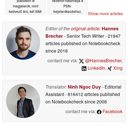
piacokon is
vezérlőt használja a
megjelenik, mint
PSN-
kedvező árú, két SIM-
bejelentkezéshez,
Show more articles
kártyás okostelefon
ezzel növelve a fiók
biztonságát
06/20/2026
06/20/2026
Editor of the
original article
:
Hannes
Brecher
- Senior Tech Writer
- 21947
articles published on Notebookcheck
since 2018
contact me via:
@HannesBrecher
,
LinkedIn
,
Xing
Translator:
Ninh Ngoc Duy
- Editorial
Assistant
- 816412 articles published
on Notebookcheck
since 2008
contact me via:
Facebook