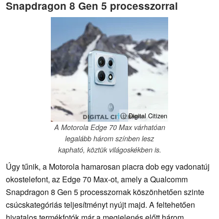
Snapdragon 8 Gen 5 processzorral
ⓘ Digital Citizen
A Motorola Edge 70 Max várhatóan
legalább három színben lesz
kapható, köztük világoskékben is.
Úgy tűnik, a Motorola hamarosan piacra dob egy vadonatúj
okostelefont, az Edge 70 Max-ot, amely a Qualcomm
Snapdragon 8 Gen 5 processzornak köszönhetően szinte
csúcskategóriás teljesítményt nyújt majd. A feltehetően
hivatalos termékfotók már a megjelenés előtt három