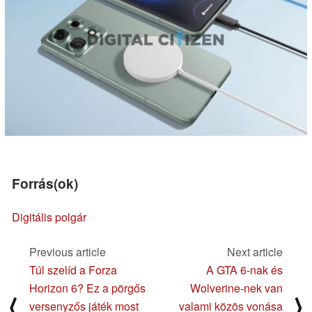
Forrás(ok)
Digitális polgár
Previous article
Next article
Túl szelíd a Forza
A GTA 6-nak és
Horizon 6? Ez a pörgős
Wolverine-nek van
⟨
⟩
versenyzős játék most
valami közös vonása