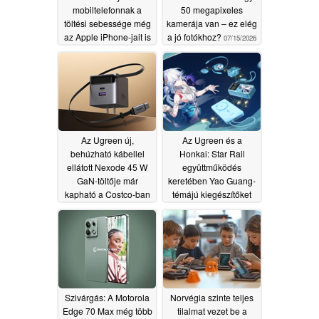
mobiltelefonnak a
50 megapixeles
töltési sebessége még
kamerája van – ez elég
az Apple iPhone-jait is
a jó fotókhoz?
07/15/2026
megszégyeníti
07/15/2026
Az Ugreen új,
Az Ugreen és a
behúzható kábellel
Honkai: Star Rail
ellátott Nexode 45 W
együttműködés
GaN-töltője már
keretében Yao Guang-
kapható a Costco-ban
témájú kiegészítőket
hoznak a rajongók
07/08/2026
számára
06/30/2026
Szivárgás: A Motorola
Norvégia szinte teljes
Edge 70 Max még több
tilalmat vezet be a