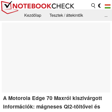
Kezdőlap
Tesztek / áttekintők
...
Hírek
GYIK / Technológia / Benchmarkok
Könyvtár
Kapcsolat
A Motorola Edge 70 Maxról kiszivárgott
információk: mágneses Qi2-töltővel és