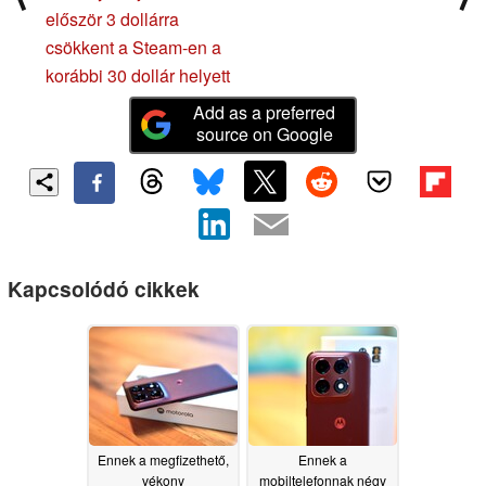
először 3 dollárra
csökkent a Steam-en a
korábbi 30 dollár helyett
Add as a preferred
source on Google
Kapcsolódó cikkek
Ennek a megfizethető,
Ennek a
vékony
mobiltelefonnak négy