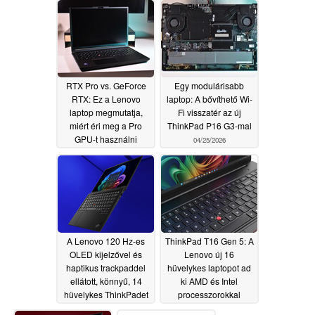
RTX Pro vs. GeForce
Egy modulárisabb
RTX: Ez a Lenovo
laptop: A bővíthető Wi-
laptop megmutatja,
Fi visszatér az új
miért éri meg a Pro
ThinkPad P16 G3-mal
GPU-t használni
04/25/2026
04/27/2026
A Lenovo 120 Hz-es
ThinkPad T16 Gen 5: A
OLED kijelzővel és
Lenovo új 16
haptikus trackpaddel
hüvelykes laptopot ad
ellátott, könnyű, 14
ki AMD és Intel
hüvelykes ThinkPadet
processzorokkal
jelentet meg az
04/23/2026