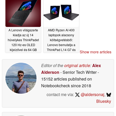
Egyesült Államokban
04/24/2026
A Lenovo világszerte
AMD Ryzen AI 400
kiadja az új 14
laptopok alacsony
hüvelykes ThinkPadet
költségvetésből:
120 Hz-es OLED
Lenovo bemutatja a
kijelzővel és 64 GB
ThinkPad L14 G7 és
Show more articles
LPCAMM2 RAM-mal
L16 G3 modelleket
04/23/2026
04/08/2026
Editor of the
original article
:
Alex
Alderson
- Senior Tech Writer
-
15152 articles published on
Notebookcheck
since 2018
contact me via:
@aldersonaj
,
Bluesky