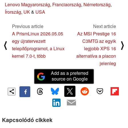
Lenovo Magyarország
,
Franciaország
,
Németország
,
Írország
,
UK
&
USA
Previous article
Next article
A PrismLinux 2026.05.05
Az MSI Prestige 16
egy újratervezett
C3MTG az egyik
⟨
⟩
telepítőprogramot, a Linux
legjobb XPS 16
kernel 7.0-t, több
alternatíva a piacon
jelenleg
Add as a preferred
source on Google
Kapcsolódó cikkek