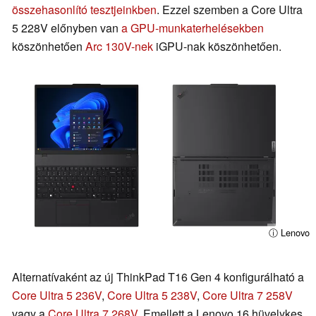
összehasonlító tesztjeinkben
. Ezzel szemben a Core Ultra
5 228V előnyben van
a GPU-munkaterhelésekben
köszönhetően
Arc 130V-nek
iGPU-nak köszönhetően.
ⓘ Lenovo
Alternatívaként az új ThinkPad T16 Gen 4 konfigurálható a
Core Ultra 5 236V
,
Core Ultra 5 238V
,
Core Ultra 7 258V
vagy a
Core Ultra 7 268V
. Emellett a Lenovo 16 hüvelykes