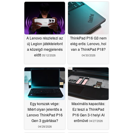
A Lenovo részletezi az
ThinkPad P16 G3 nem
új Legion játéktelefont
elég erős: Lenovo, hol
a közelgő megjelenés
van a ThinkPad P18?
előtt
05/12/2026
04/30/2026
Egy korszak vége:
Maximális kapacitás:
Miért olyan jelentős a
Ez teszi a ThinkPad
Lenovo ThinkPad P16
P16 Gen 3-t helyi AI
Gen 3 gyártása?
erőművé
04/27/2026
04/29/2026