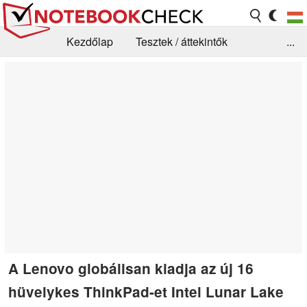
Kezdőlap
Tesztek / áttekintők
...
Hírek
GYIK / Technológia / Benchmarkok
Könyvtár
Kapcsolat
A Lenovo globálisan kiadja az új 16
hüvelykes ThinkPad-et Intel Lunar Lake