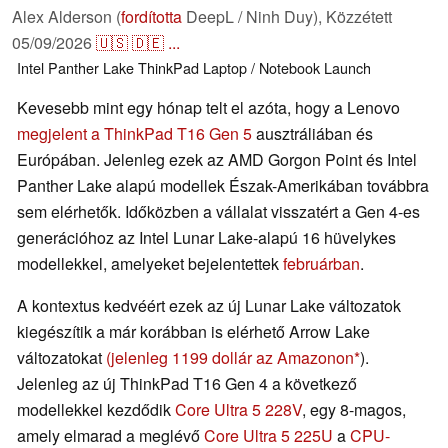
Alex Alderson (
fordította
DeepL / Ninh Duy),
Közzétett
05/09/2026
🇺🇸
🇩🇪
...
Intel
Panther Lake
ThinkPad
Laptop / Notebook
Launch
Kevesebb mint egy hónap telt el azóta, hogy a Lenovo
megjelent a ThinkPad T16 Gen 5
ausztráliában és
Európában. Jelenleg ezek az AMD Gorgon Point és Intel
Panther Lake alapú modellek Észak-Amerikában továbbra
sem elérhetők. Időközben a vállalat visszatért a Gen 4-es
generációhoz az Intel Lunar Lake-alapú 16 hüvelykes
modellekkel, amelyeket bejelentettek
februárban
.
A kontextus kedvéért ezek az új Lunar Lake változatok
kiegészítik a már korábban is elérhető Arrow Lake
változatokat
(jelenleg 1199 dollár az Amazonon
).
Jelenleg az új ThinkPad T16 Gen 4 a következő
modellekkel kezdődik
Core Ultra 5 228V
, egy 8-magos,
amely elmarad a meglévő
Core Ultra 5 225U
a
CPU-