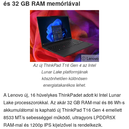
és 32 GB RAM memóriával
ⓘ Lenovo
Az új ThinkPad T16 Gen 4 az Intel
Lunar Lake platformjának
köszönhetően különösen
energiatakarékos lehet.
A Lenovo új, 16 hüvelykes ThinkPadet adott ki Intel Lunar
Lake processzorokkal. Az akár 32 GB RAM-mal és 86 Wh-s
akkumulátorral is kapható új ThinkPad T16 Gen 4 emellett
8533 MT/s sebességgel működő, ultragyors LPDDR5X
RAM-mal és 1200p IPS kijelzővel is rendelkezik.