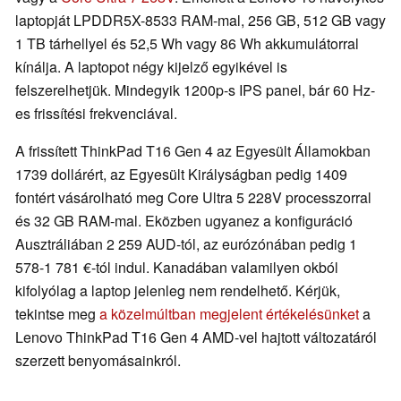
laptopját LPDDR5X-8533 RAM-mal, 256 GB, 512 GB vagy
1 TB tárhellyel és 52,5 Wh vagy 86 Wh akkumulátorral
kínálja. A laptopot négy kijelző egyikével is
felszerelhetjük. Mindegyik 1200p-s IPS panel, bár 60 Hz-
es frissítési frekvenciával.
A frissített ThinkPad T16 Gen 4 az Egyesült Államokban
1739 dollárért, az Egyesült Királyságban pedig 1409
fontért vásárolható meg Core Ultra 5 228V processzorral
és 32 GB RAM-mal. Eközben ugyanez a konfiguráció
Ausztráliában 2 259 AUD-tól, az eurózónában pedig 1
578-1 781 €-tól indul. Kanadában valamilyen okból
kifolyólag a laptop jelenleg nem rendelhető. Kérjük,
tekintse meg
a közelmúltban megjelent értékelésünket
a
Lenovo ThinkPad T16 Gen 4 AMD-vel hajtott változatáról
szerzett benyomásainkról.