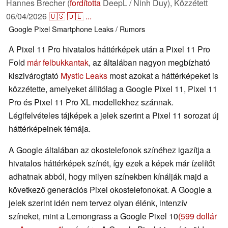
Hannes Brecher (
fordította
DeepL / Ninh Duy),
Közzétett
06/04/2026
🇺🇸
🇩🇪
...
Google Pixel
Smartphone
Leaks / Rumors
A Pixel 11 Pro hivatalos háttérképek után a Pixel 11 Pro
Fold
már felbukkantak
, az általában nagyon megbízható
kiszivárogtató
Mystic Leaks
most azokat a háttérképeket is
közzétette, amelyeket állítólag a Google Pixel 11, Pixel 11
Pro és Pixel 11 Pro XL modellekhez szánnak.
Légifelvételes tájképek a jelek szerint a Pixel 11 sorozat új
háttérképeinek témája.
A Google általában az okostelefonok színéhez igazítja a
hivatalos háttérképek színét, így ezek a képek már ízelítőt
adhatnak abból, hogy milyen színekben kínálják majd a
következő generációs Pixel okostelefonokat. A Google a
jelek szerint idén nem tervez olyan élénk, intenzív
színeket, mint a Lemongrass a Google Pixel 10
(599 dollár