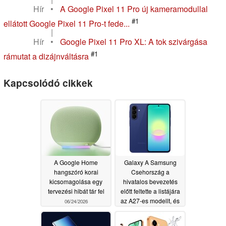
Hír
•
A Google Pixel 11 Pro új kameramodullal
#1
ellátott Google Pixel 11 Pro-t fede...
|
Hír
•
Google Pixel 11 Pro XL: A tok szivárgása
#1
rámutat a dizájnváltásra
Kapcsolódó cikkek
A Google Home
Galaxy A Samsung
hangszóró korai
Csehország a
kicsomagolása egy
hivatalos bevezetés
tervezési hibát tár fel
előtt feltette a listájára
az A27-es modellt, és
06/24/2026
közzétette a készülék
teljes műszaki adatait