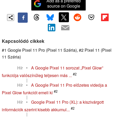
Add as a preferred
source on Google
Kapcsolódó cikkek
#1 Google Pixel 11 Pro (Pixel 11 Széria), #2 Pixel 11 (Pixel
11 Széria)
Hír
•
A Google Pixel 11 sorozat „Pixel Glow”
#2
funkciója valószínűleg teljesen más ...
|
Hír
•
A Google Pixel 11 Pro előzetes videója a
#2
Pixel Glow funkciót emeli ki
|
Hír
•
Google Pixel 11 Pro (XL): a kiszivárgott
#2
információk szerint kisebb akkumul...
|