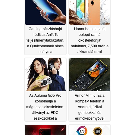
06/13/2026
Gaming zászlóshajó
Honor bemutatja új
hódít az AnTuTu
belépő szintű
teljesítménytáblázatán,
okostelefonját
a Qualcommnak nincs
hatalmas, 7,500 mAh-s
esélye a
akkumulátorral
középkategóriás
06/03/2026
szegmensben
06/04/2026
Az Aulumu G05 Pro
Armor Mini 5: Ez a
kombinálja a
kompakt telefon a
mágneses okostelefon-
Android, fizikai
állványt az EDC
gombokkal és
eszközökkel a
érintőképernyővel
hobbisták és a
rendelkezik
06/03/2026
prepperek számára