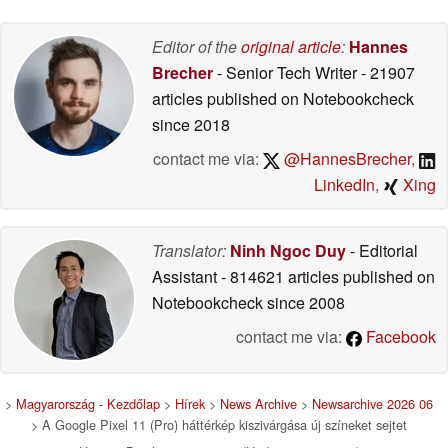
Editor of the
original article
:
Hannes
Brecher
- Senior Tech Writer
- 21907
articles published on Notebookcheck
since 2018
contact me via:
@HannesBrecher
,
LinkedIn
,
Xing
Translator:
Ninh Ngoc Duy
- Editorial
Assistant
- 814621 articles published on
Notebookcheck
since 2008
contact me via:
Facebook
>
Magyarország - Kezdőlap
>
Hírek
>
News Archive
>
Newsarchive 2026 06
> A Google Pixel 11 (Pro) háttérkép kiszivárgása új színeket sejtet