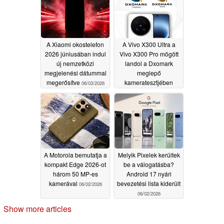
06/03/2026
A Xiaomi okostelefon
A Vivo X300 Ultra a
2026 júniusában indul
Vivo X300 Pro mögött
új nemzetközi
landol a Dxomark
megjelenési dátummal
meglepő
megerősítve
kameratesztjében
06/03/2026
06/03/2026
A Motorola bemutatja a
Melyik Pixelek kerültek
kompakt Edge 2026-ot
be a válogatásba?
három 50 MP-es
Android 17 nyári
kamerával
bevezetési lista kiderült
06/02/2026
06/02/2026
Show more articles