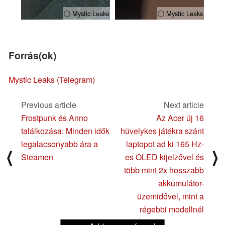
ⓘ Mystic Leaks
ⓘ Mystic Leaks
Forrás(ok)
Mystic Leaks (Telegram)
Previous article
Next article
Frostpunk és Anno
Az Acer új 16
találkozása: Minden idők
hüvelykes játékra szánt
legalacsonyabb ára a
laptopot ad ki 165 Hz-
⟨
⟩
Steamen
es OLED kijelzővel és
több mint 2x hosszabb
akkumulátor-
üzemidővel, mint a
régebbi modellnél