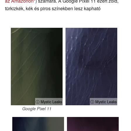
az Amazonon
) számára. A Google Pixel 11 ezért zöld,
türkizkék, kék és piros színekben lesz kapható
ⓘ Mystic Leaks
ⓘ Mystic Leaks
Google Pixel 11