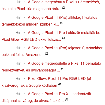
Hír
•
A Google megerősíti a Pixel 11 áremelését,
#2
és utal a Pixel 10a magasabb árára
|
Hír
•
A Google Pixel 11 (Pro) állítólag hivatalos
#2
termékfotókon minden színben ki...
|
Hír
•
A Google Pixel 11 Pro-t először mutatták be
#1
Pixel Glow RGB LED-ekkel felsze...
|
Hír
•
A Google Pixel 11 (Pro) teljesen új színekben
#2
bukkant fel az Amazonon
|
Hír
•
A Google megerősítette a Pixel 11 bemutató
#2
rendezvényét, és nyilvánosságra ...
|
Hír
•
Pixel Glow: Pixel 11 Pro RGB LED-jei
#1
kiszivárognak a Google kódjában
|
Hír
•
A Google Pixel 11 Pro XL modernizált
#1
dizájnnal szivárog, de elveszíti az ér...
|