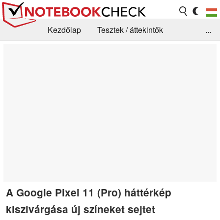
Kezdőlap
Tesztek / áttekintők
...
Hírek
GYIK / Technológia / Benchmarkok
Könyvtár
Kapcsolat
A Google Pixel 11 (Pro) háttérkép
kiszivárgása új színeket sejtet