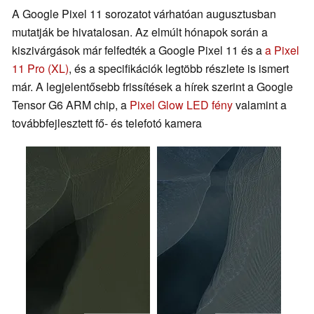
A Google Pixel 11 sorozatot várhatóan augusztusban
mutatják be hivatalosan. Az elmúlt hónapok során a
kiszivárgások már felfedték a Google Pixel 11 és a
a Pixel
11 Pro (XL)
, és a specifikációk legtöbb részlete is ismert
már. A legjelentősebb frissítések a hírek szerint a Google
Tensor G6 ARM chip, a
Pixel Glow LED fény
valamint a
továbbfejlesztett fő- és telefotó kamera